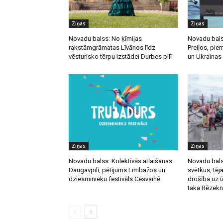
Ziņas
Ziņas
Novadu balss: No ķīmijas
Novadu bals
rakstāmgrāmatas Līvānos līdz
Preiļos, pie
vēsturisko tērpu izstādei Durbes pilī
un Ukrainas
Ziņas
Ziņas
Novadu balss: Kolektīvās atlaišanas
Novadu balss
Daugavpilī, pētījums Limbažos un
svētkus, tēja
dziesminieku festivāls Cesvainē
drošība uz 
taka Rēzek