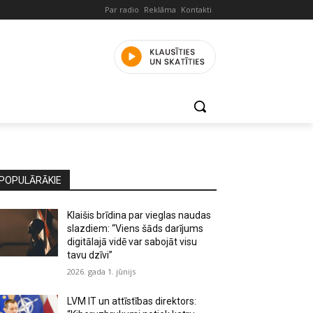
Par radio
Reklāma
Kontakti
POPULĀRĀKIE
Klaišis brīdina par vieglas naudas
slazdiem: “Viens šāds darījums
digitālajā vidē var sabojāt visu
tavu dzīvi”
2026. gada 1. jūnijs
LVM IT un attīstības direktors: