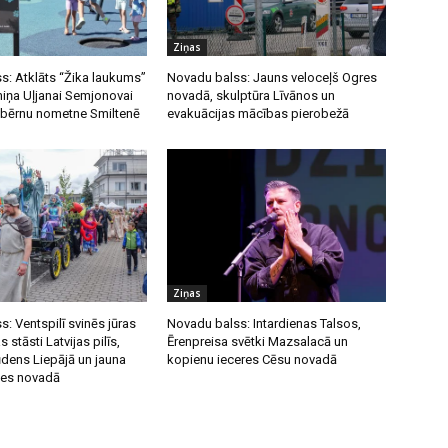
b
u
Ziņas
l
s: Atklāts “Žika laukums”
Novadu balss: Jauns veloceļš Ogres
t
miņa Uļjanai Semjonovai
novadā, skulptūra Līvānos un
 bērnu nometne Smiltenē
evakuācijas mācības pierobežā
i
ņ
u
t
a
u
s
Ziņas
t
: Ventspilī svinēs jūras
Novadu balss: Intardienas Talsos,
i
s stāsti Latvijas pilīs,
Ērenpreisa svētki Mazsalacā un
ņ
ūdens Liepājā un jauna
kopienu ieceres Cēsu novadā
u
nes novadā
s
,