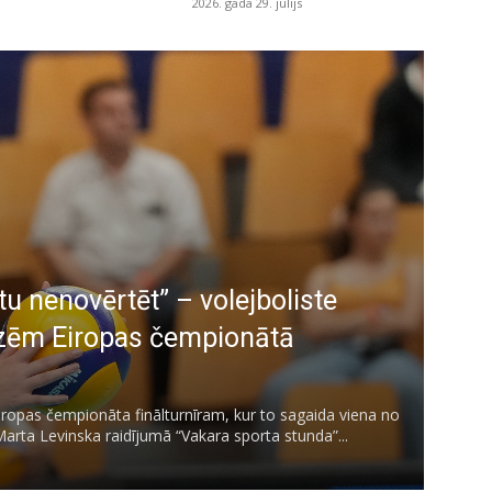
2026. gada 29. jūlijs
 nenovērtēt” – volejboliste
edzēm Eiropas čempionātā
Eiropas čempionāta finālturnīram, kur to sagaida viena no
Marta Levinska raidījumā “Vakara sporta stunda”...