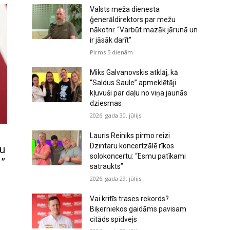
s
Valsts meža dienesta
a
ģenerāldirektors par mežu
m
nākotni: “Varbūt mazāk jārunā un
ir jāsāk darīt”
a
Pirms 5 dienām
z
i
Miks Galvanovskis atklāj, kā
n
“Saldus Saule” apmeklētāji
kļuvuši par daļu no viņa jaunās
ā
dziesmas
t
2026. gada 30. jūlijs
u
s
Lauris Reiniks pirmo reizi
Dzintaru koncertzālē rīkos
nu
k
solokoncertu: “Esmu patīkami
i”
a
satraukts”
ļ
2026. gada 29. jūlijs
u
Vai kritīs trases rekords?
m
Biķerniekos gaidāms pavisam
u
citāds spīdvejs
.