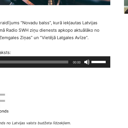
raidījums “Novadu balss”, kurā iekļautas Latvijas
jumā Radio SWH ziņu dienests apkopo aktuālāko no
Zemgales Ziņas” un ”Vietējā Latgales Avīze”.
aksts:
L
00:00
i
e
t
o
j
i
e
t
ds no Latvijas valsts budžeta līdzekļiem.
a