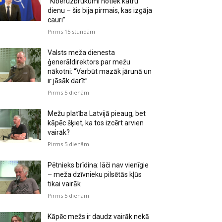
“Kiberuzbrukumi notiek katru
dienu – šis bija pirmais, kas izgāja
cauri”
Pirms 15 stundām
Valsts meža dienesta
ģenerāldirektors par mežu
nākotni: “Varbūt mazāk jārunā un
ir jāsāk darīt”
Pirms 5 dienām
Mežu platība Latvijā pieaug, bet
kāpēc šķiet, ka tos izcērt arvien
vairāk?
Pirms 5 dienām
Pētnieks brīdina: lāči nav vienīgie
– meža dzīvnieku pilsētās kļūs
tikai vairāk
Pirms 5 dienām
Kāpēc mežs ir daudz vairāk nekā