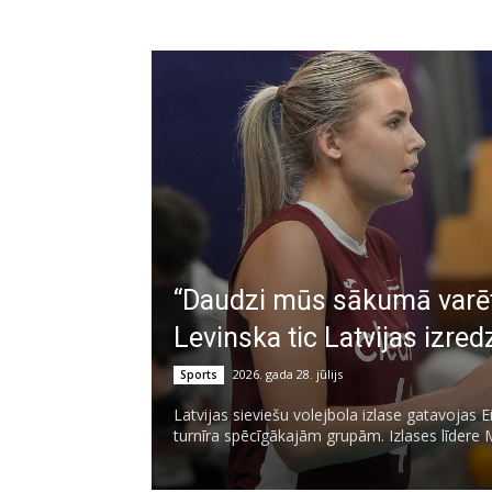
“Daudzi mūs sākumā varētu
Levinska tic Latvijas izr
2026. gada 28. jūlijs
Sports
Latvijas sieviešu volejbola izlase gatavojas 
turnīra spēcīgākajām grupām. Izlases līdere 