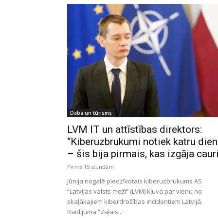
Daba un tūrisms
LVM IT un attīstības direktors:
“Kiberuzbrukumi notiek katru die
– šis bija pirmais, kas izgāja caur
Pirms 15 stundām
Jūnija nogalē piedzīvotais kiberuzbrukums AS
“Latvijas valsts meži” (LVM) kļuva par vienu no
skaļākajiem kiberdrošības incidentiem Latvijā.
Raidījumā “Zaļais...