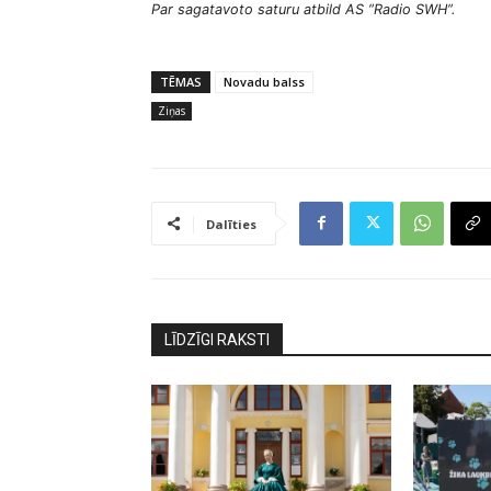
Par sagatavoto saturu atbild AS ”Radio SWH”.
ņ
o
t
TĒMAS
Novadu balss
ā
Ziņas
j
s
Dalīties
LĪDZĪGI RAKSTI