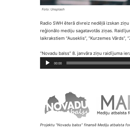
Foto: Unsplash
Radio SWH ēterā divreiz nedēļā izskan ziņu 
reģionālo mediju sagatavotās ziņas. Raidī
laikrakstiem “Auseklis”, “Kurzemes Vārds”, “
“Novadu balss” 8. janvāra ziņu raidījuma ier
A
00:00
u
d
i
o
a
t
s
k
Projektu ”Novadu balss” finansē Mediju atbalsta fon
a