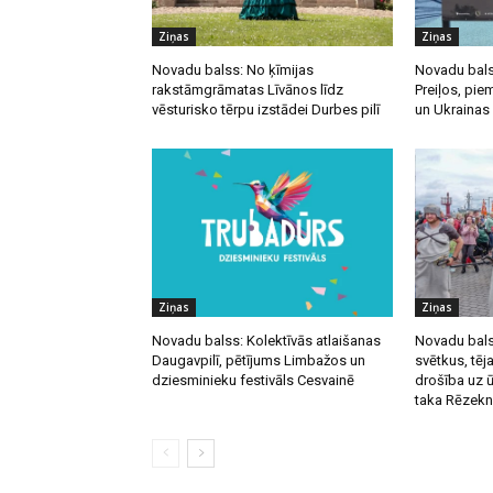
Ziņas
Ziņas
Novadu balss: No ķīmijas
Novadu bals
rakstāmgrāmatas Līvānos līdz
Preiļos, pie
vēsturisko tērpu izstādei Durbes pilī
un Ukrainas
Ziņas
Ziņas
Novadu balss: Kolektīvās atlaišanas
Novadu balss
Daugavpilī, pētījums Limbažos un
svētkus, tēja
dziesminieku festivāls Cesvainē
drošība uz 
taka Rēzek