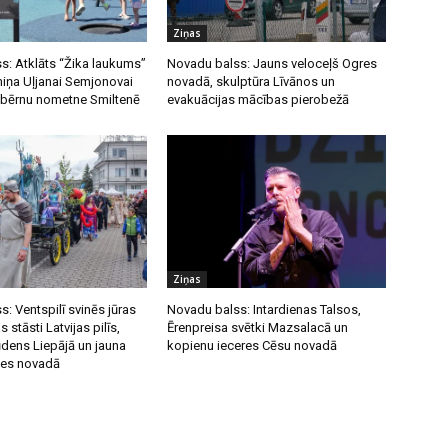
Ziņas
s: Atklāts “Žika laukums”
Novadu balss: Jauns veloceļš Ogres
miņa Uļjanai Semjonovai
novadā, skulptūra Līvānos un
 bērnu nometne Smiltenē
evakuācijas mācības pierobežā
Ziņas
: Ventspilī svinēs jūras
Novadu balss: Intardienas Talsos,
s stāsti Latvijas pilīs,
Ērenpreisa svētki Mazsalacā un
ūdens Liepājā un jauna
kopienu ieceres Cēsu novadā
nes novadā