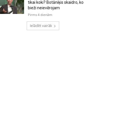
tikai koki? Botāniķis skaidro, ko
bieži neievērojam
Pirms 4 dienām
Ielādēt vairāk