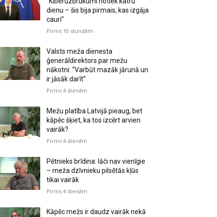
“Kiberuzbrukumi notiek katru
dienu – šis bija pirmais, kas izgāja
cauri”
Pirms 10 stundām
Valsts meža dienesta
ģenerāldirektors par mežu
nākotni: “Varbūt mazāk jārunā un
ir jāsāk darīt”
Pirms 4 dienām
Mežu platība Latvijā pieaug, bet
kāpēc šķiet, ka tos izcērt arvien
vairāk?
Pirms 4 dienām
Pētnieks brīdina: lāči nav vienīgie
– meža dzīvnieku pilsētās kļūs
tikai vairāk
Pirms 4 dienām
Kāpēc mežs ir daudz vairāk nekā