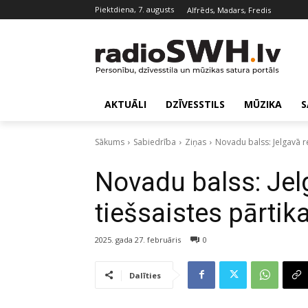
piektdiena, 7. augusts
Alfrēds, Madars, Fredis
AKTUĀLI
DZĪVESSTILS
MŪZIKA
S
Sākums
Sabiedrība
Ziņas
Novadu balss: Jelgavā re
Novadu balss: Jel
tiešsaistes pārtik
2025. gada 27. februāris
0
Dalīties