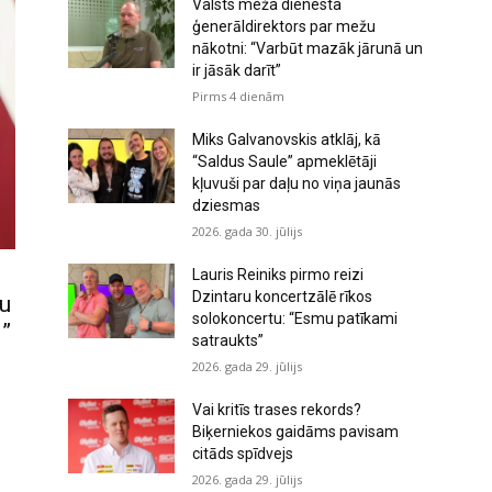
Valsts meža dienesta
ģenerāldirektors par mežu
nākotni: “Varbūt mazāk jārunā un
ir jāsāk darīt”
Pirms 4 dienām
Miks Galvanovskis atklāj, kā
“Saldus Saule” apmeklētāji
kļuvuši par daļu no viņa jaunās
dziesmas
2026. gada 30. jūlijs
Lauris Reiniks pirmo reizi
Dzintaru koncertzālē rīkos
nu
solokoncertu: “Esmu patīkami
i”
satraukts”
2026. gada 29. jūlijs
Vai kritīs trases rekords?
Biķerniekos gaidāms pavisam
citāds spīdvejs
2026. gada 29. jūlijs