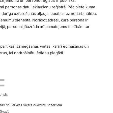
o uzņēmumu un personu reģistrs ir publisks.
ikai personas datu iekļaušanu reģistrā. Pēc pieteikuma
 derīga uzturēšanās atļauja, tiesības uz nodarbinātību,
ieņēmumu dienestā. Norādot adresi, kurā persona ir
vijā, personai jāuzrāda arī pamatojums tiesībām tur
pārtikas izsniegšanas vietās, kā arī ēdināšanas un
rus, lai nodrošinātu ēdienu piegādi.
ds no Latvijas valsts budžeta līdzekļiem.
iņas”.