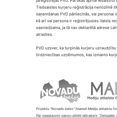
jāreģistrējas PVD. Pārtikas apritē iesaistīt
Tiešsaistes kurjeru reģistrācija nenozīmē t
saņemšanas PVD pārliecinās, vai personai ir
kā arī vai persona ir reģistrējusies Valsts 
sasniedzama, ja tā nav deklarētā adrese Lat
atrasties.
PVD uzsver, ka turpinās kurjeru uzraudzību 
tirdzniecības uzņēmumos, kas izmanto kurje
Projektu ”Novadu balss” finansē Mediju atbalsta fon
Par sagatavoto saturu atbild laikraksts ”Zemgales Z