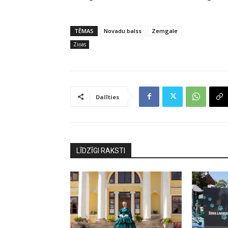
TĒMAS
Novadu balss
Zemgale
Ziņas
Dalīties
LĪDZĪGI RAKSTI