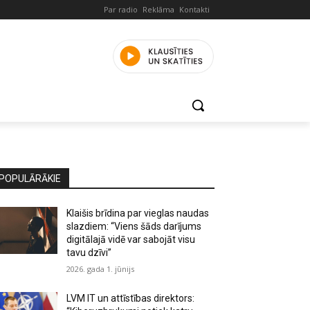
Par radio
Reklāma
Kontakti
POPULĀRĀKIE
Klaišis brīdina par vieglas naudas
slazdiem: “Viens šāds darījums
digitālajā vidē var sabojāt visu
tavu dzīvi”
2026. gada 1. jūnijs
LVM IT un attīstības direktors: