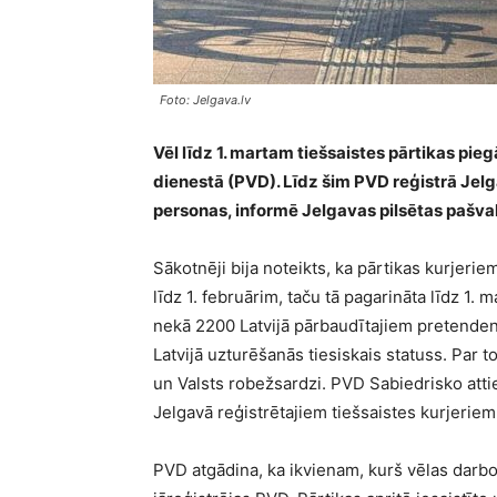
Foto: Jelgava.lv
Vēl līdz 1. martam tiešsaistes pārtikas pieg
dienestā (PVD). Līdz šim PVD reģistrā Jelg
personas, informē Jelgavas pilsētas pašva
Sākotnēji bija noteikts, ka pārtikas kurjerie
līdz 1. februārim, taču tā pagarināta līdz 1.
nekā 2200 Latvijā pārbaudītajiem pretenden
Latvijā uzturēšanās tiesiskais statuss. Par t
un Valsts robežsardzi. PVD Sabiedrisko attie
Jelgavā reģistrētajiem tiešsaistes kurjeriem
PVD atgādina, ka ikvienam, kurš vēlas darbot