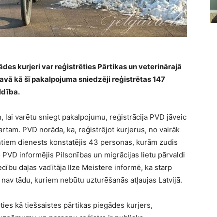
ādes kurjeri var reģistrēties Pārtikas un veterinārajā
avā kā šī pakalpojuma sniedzēji reģistrētas 147
ldība.
m, lai varētu sniegt pakalpojumu, reģistrācija PVD jāveic
 martam. PVD norāda, ka, reģistrējot kurjerus, no vairāk
tiem dienests konstatējis 43 personas, kurām zudis
o PVD informējis Pilsonības un migrācijas lietu pārvaldi
cību daļas vadītāja Ilze Meistere informē, ka starp
 nav tādu, kuriem nebūtu uzturēšanās atļaujas Latvijā.
ies kā tiešsaistes pārtikas piegādes kurjers,