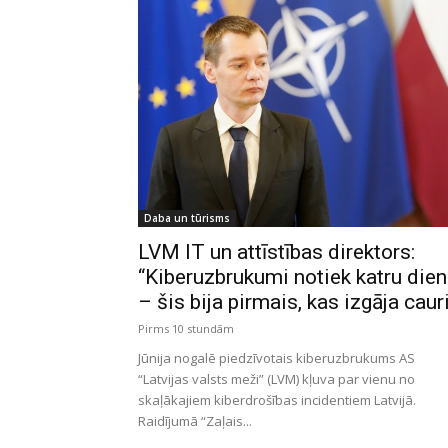
Daba un tūrisms
LVM IT un attīstības direktors:
“Kiberuzbrukumi notiek katru die
– šis bija pirmais, kas izgāja caur
Pirms 10 stundām
Jūnija nogalē piedzīvotais kiberuzbrukums AS
“Latvijas valsts meži” (LVM) kļuva par vienu no
skaļākajiem kiberdrošības incidentiem Latvijā.
Raidījumā “Zaļais...