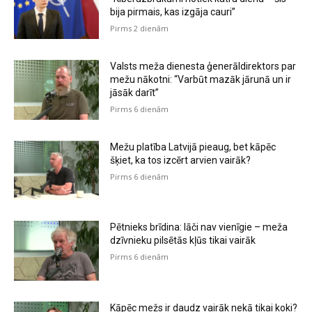
bija pirmais, kas izgāja cauri”
Pirms 2 dienām
Valsts meža dienesta ģenerāldirektors par
mežu nākotni: “Varbūt mazāk jārunā un ir
jāsāk darīt”
Pirms 6 dienām
Mežu platība Latvijā pieaug, bet kāpēc
šķiet, ka tos izcērt arvien vairāk?
Pirms 6 dienām
Pētnieks brīdina: lāči nav vienīgie – meža
dzīvnieku pilsētās kļūs tikai vairāk
Pirms 6 dienām
Kāpēc mežs ir daudz vairāk nekā tikai koki?