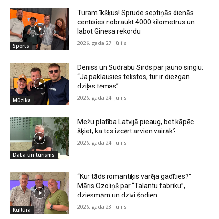
Turam īkšķus! Sprude septiņās dienās
centīsies nobraukt 4000 kilometrus un
labot Ginesa rekordu
2026. gada 27. jūlijs
Sports
Deniss un Sudrabu Sirds par jauno singlu:
“Ja paklausies tekstos, tur ir diezgan
dziļas tēmas”
2026. gada 24. jūlijs
Mūzika
Mežu platība Latvijā pieaug, bet kāpēc
šķiet, ka tos izcērt arvien vairāk?
2026. gada 24. jūlijs
Daba un tūrisms
“Kur tāds romantiķis varēja gadīties?”
Māris Ozoliņš par “Talantu fabriku”,
dziesmām un dzīvi šodien
2026. gada 23. jūlijs
Kultūra