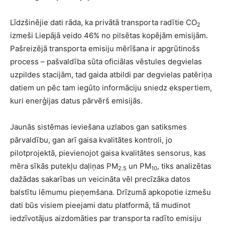
Līdzšinējie dati rāda, ka privātā transporta radītie CO
2
izmeši Liepājā veido 46% no pilsētas kopējām emisijām.
Pašreizējā transporta emisiju mērīšana ir apgrūtinošs
process – pašvaldība sūta oficiālas vēstules degvielas
uzpildes stacijām, tad gaida atbildi par degvielas patēriņa
datiem un pēc tam iegūto informāciju sniedz ekspertiem,
kuri enerģijas datus pārvērš emisijās.
Jaunās sistēmas ieviešana uzlabos gan satiksmes
pārvaldību, gan arī gaisa kvalitātes kontroli, jo
pilotprojektā, pievienojot gaisa kvalitātes sensorus, kas
mēra sīkās putekļu daļiņas PM
un PM
, tiks analizētas
2.5
10
dažādas sakarības un veicināta vēl precīzāka datos
balstītu lēmumu pieņemšana. Drīzumā apkopotie izmešu
dati būs visiem pieejami datu platformā, tā mudinot
iedzīvotājus aizdomāties par transporta radīto emisiju