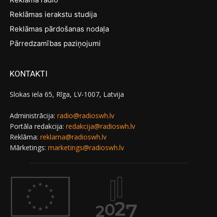
Reklāmas ierakstu studija
Reklāmas pārdošanas nodaļa
Pārredzamības paziņojumi
KONTAKTI
Slokas iela 65, Rīga, LV-1007, Latvija
Administrācija:
radio@radioswh.lv
Portāla redakcija:
redakcija@radioswh.lv
Reklāma:
reklama@radioswh.lv
Mārketings:
marketings@radioswh.lv