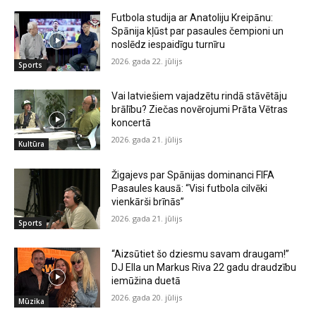
Futbola studija ar Anatoliju Kreipānu:
Spānija kļūst par pasaules čempioni un
noslēdz iespaidīgu turnīru
2026. gada 22. jūlijs
Sports
Vai latviešiem vajadzētu rindā stāvētāju
brālību? Ziečas novērojumi Prāta Vētras
koncertā
2026. gada 21. jūlijs
Kultūra
Žigajevs par Spānijas dominanci FIFA
Pasaules kausā: “Visi futbola cilvēki
vienkārši brīnās”
2026. gada 21. jūlijs
Sports
“Aizsūtiet šo dziesmu savam draugam!”
DJ Ella un Markus Riva 22 gadu draudzību
iemūžina duetā
2026. gada 20. jūlijs
Mūzika