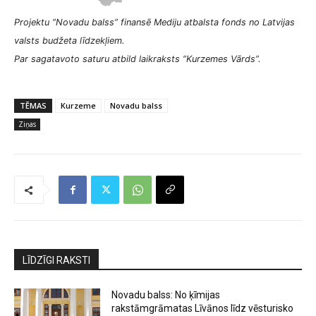
Projektu ”Novadu balss” finansē Mediju atbalsta fonds no Latvijas
valsts budžeta līdzekļiem.
Par sagatavoto saturu atbild laikraksts ”Kurzemes Vārds”.
TĒMAS
Kurzeme
Novadu balss
Ziņas
LĪDZĪGI RAKSTI
Novadu balss: No ķīmijas
rakstāmgrāmatas Līvānos līdz vēsturisko