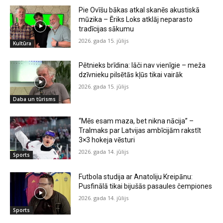
Pie Ovīšu bākas atkal skanēs akustiskā
mūzika – Ēriks Loks atklāj neparasto
tradīcijas sākumu
2026. gada 15. jūlijs
Kultūra
Pētnieks brīdina: lāči nav vienīgie – meža
dzīvnieku pilsētās kļūs tikai vairāk
2026. gada 15. jūlijs
Daba un tūrisms
“Mēs esam maza, bet nikna nācija” –
Tralmaks par Latvijas ambīcijām rakstīt
3×3 hokeja vēsturi
2026. gada 14. jūlijs
Sports
Futbola studija ar Anatoliju Kreipānu:
Pusfinālā tikai bijušās pasaules čempiones
2026. gada 14. jūlijs
Sports