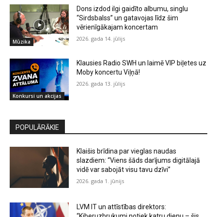
Dons izdod ilgi gaidīto albumu, singlu
“Sirdsbalss” un gatavojas līdz šim
vērienīgākajam koncertam
2026. gada 14. jūlijs
Mūzika
Klausies Radio SWH un laimē VIP biļetes uz
Moby koncertu Viļņā!
2026. gada 13. jūlijs
Konkursi un akcijas
POPULĀRĀKIE
Klaišis brīdina par vieglas naudas
slazdiem: “Viens šāds darījums digitālajā
vidē var sabojāt visu tavu dzīvi”
2026. gada 1. jūnijs
LVM IT un attīstības direktors:
“Kiberuzbrukumi notiek katru dienu – šis