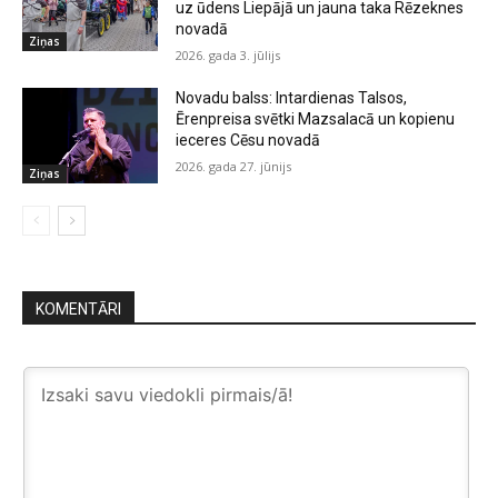
uz ūdens Liepājā un jauna taka Rēzeknes
novadā
Ziņas
2026. gada 3. jūlijs
Novadu balss: Intardienas Talsos,
Ērenpreisa svētki Mazsalacā un kopienu
ieceres Cēsu novadā
2026. gada 27. jūnijs
Ziņas
KOMENTĀRI