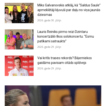
Miks Galvanovskis atklāj, kā “Saldus Saule”
apmeklētāji kļuvuši par daļu no viņa jaunās
dziesmas
2026. gada 30. jūlijs
Lauris Reiniks pirmo reizi Dzintaru
koncertzālē rīkos solokoncertu: “Esmu
patīkami satraukts”
2026. gada 29. jūlijs
Vai kritīs trases rekords? Biķerniekos
gaidāms pavisam citāds spīdvejs
2026. gada 29. jūlijs