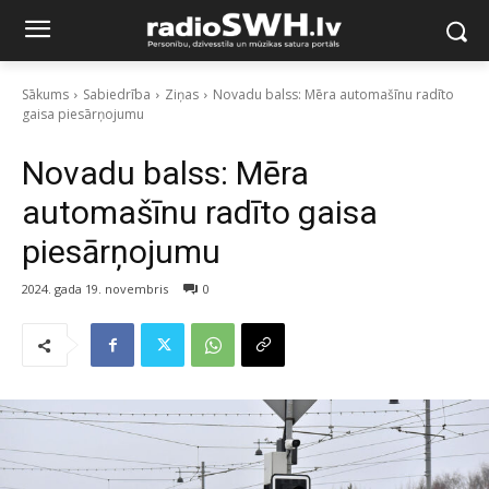
Sākums
Sabiedrība
Ziņas
Novadu balss: Mēra automašīnu radīto
gaisa piesārņojumu
Novadu balss: Mēra
automašīnu radīto gaisa
piesārņojumu
2024. gada 19. novembris
0