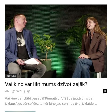
Kultūra
Vai kino var likt mums dzīvot zaļāk?
2026. gada 20. jūlijs
0
Vai kino var glābt pasauli? Pirmajā brīdī šāds jautājums var
izklausīties pārspīlēts, tomēr kino jau sen nav tikai izklaide....