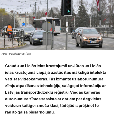
Foto: Publicitātes foto
Graudu un Lielās ielas krustojumā un Jūras un Lielās
ielas krustojumā Liepājā uzstādītas mākslīgā intelekta
vadītas videokameras. Tās izmanto uzlabotu numura
zīmju atpazīšanas tehnoloģiju, salāgojot informāciju ar
Latvijas transportlīdzekļu reģistru. Viedās kameras
auto numura zīmes sasaista ar datiem par degvielas
veidu un kaitīgo izmešu klasi, tādējādi aprēķinot to
radīto gaisa piesārņojumu.