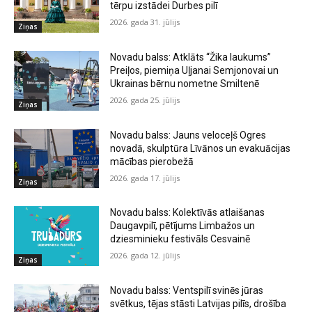
tērpu izstādei Durbes pilī
2026. gada 31. jūlijs
Ziņas
Novadu balss: Atklāts “Žika laukums”
Preiļos, piemiņa Uļjanai Semjonovai un
Ukrainas bērnu nometne Smiltenē
2026. gada 25. jūlijs
Ziņas
Novadu balss: Jauns veloceļš Ogres
novadā, skulptūra Līvānos un evakuācijas
mācības pierobežā
2026. gada 17. jūlijs
Ziņas
Novadu balss: Kolektīvās atlaišanas
Daugavpilī, pētījums Limbažos un
dziesminieku festivāls Cesvainē
2026. gada 12. jūlijs
Ziņas
Novadu balss: Ventspilī svinēs jūras
svētkus, tējas stāsti Latvijas pilīs, drošība