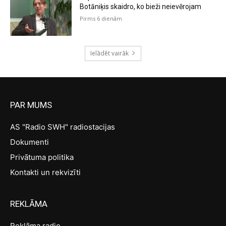
Botāniķis skaidro, ko bieži neievērojam
Pirms 6 dienām
Ielādēt vairāk
PAR MUMS
AS "Radio SWH" radiostacijas
Dokumenti
Privātuma politika
Kontakti un rekvizīti
REKLĀMA
Reklāma radio