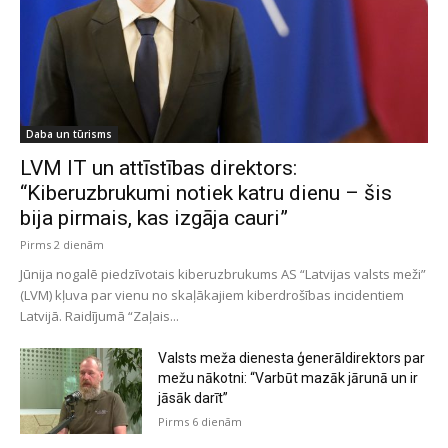
Daba un tūrisms
LVM IT un attīstības direktors:
“Kiberuzbrukumi notiek katru dienu – šis
bija pirmais, kas izgāja cauri”
Pirms 2 dienām
Jūnija nogalē piedzīvotais kiberuzbrukums AS “Latvijas valsts meži”
(LVM) kļuva par vienu no skaļākajiem kiberdrošības incidentiem
Latvijā. Raidījumā “Zaļais...
Valsts meža dienesta ģenerāldirektors par
mežu nākotni: “Varbūt mazāk jārunā un ir
jāsāk darīt”
Pirms 6 dienām