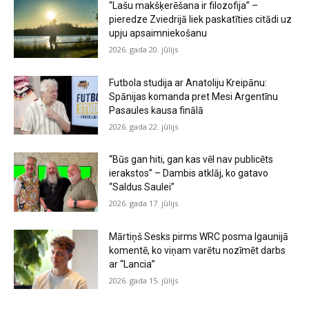
“Lašu makšķerēšana ir filozofija” –
pieredze Zviedrijā liek paskatīties citādi uz
upju apsaimniekošanu
2026. gada 20. jūlijs
Futbola studija ar Anatoliju Kreipānu:
Spānijas komanda pret Mesi Argentīnu
Pasaules kausa finālā
2026. gada 22. jūlijs
“Būs gan hiti, gan kas vēl nav publicēts
ierakstos” – Dambis atklāj, ko gatavo
“Saldus Saulei”
2026. gada 17. jūlijs
Mārtiņš Sesks pirms WRC posma Igaunijā
komentē, ko viņam varētu nozīmēt darbs
ar “Lancia”
2026. gada 15. jūlijs