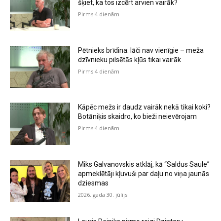
šķiet, ka tos izcērt arvien vairāk?
Pirms 4 dienām
Pētnieks brīdina: lāči nav vienīgie – meža
dzīvnieku pilsētās kļūs tikai vairāk
Pirms 4 dienām
Kāpēc mežs ir daudz vairāk nekā tikai koki?
Botāniķis skaidro, ko bieži neievērojam
Pirms 4 dienām
Miks Galvanovskis atklāj, kā “Saldus Saule”
apmeklētāji kļuvuši par daļu no viņa jaunās
dziesmas
2026. gada 30. jūlijs