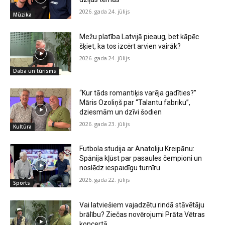
2026. gada 24. jūlijs
Mūzika
Mežu platība Latvijā pieaug, bet kāpēc
šķiet, ka tos izcērt arvien vairāk?
2026. gada 24. jūlijs
Daba un tūrisms
“Kur tāds romantiķis varēja gadīties?”
Māris Ozoliņš par “Talantu fabriku”,
dziesmām un dzīvi šodien
2026. gada 23. jūlijs
Kultūra
Futbola studija ar Anatoliju Kreipānu:
Spānija kļūst par pasaules čempioni un
noslēdz iespaidīgu turnīru
2026. gada 22. jūlijs
Sports
Vai latviešiem vajadzētu rindā stāvētāju
brālību? Ziečas novērojumi Prāta Vētras
koncertā