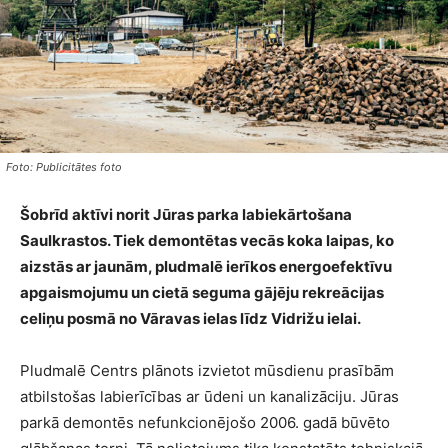
Foto: Publicitātes foto
Šobrīd aktīvi norit Jūras parka labiekārtošana
Saulkrastos. Tiek demontētas vecās koka laipas, ko
aizstās ar jaunām, pludmalē ierīkos energoefektīvu
apgaismojumu un cietā seguma gājēju rekreācijas
celiņu posmā no Vāravas ielas līdz Vidrižu ielai.
Pludmalē Centrs plānots izvietot mūsdienu prasībām
atbilstošas labierīcības ar ūdeni un kanalizāciju. Jūras
parkā demontēs nefunkcionējošo 2006. gadā būvēto