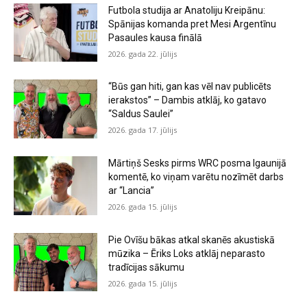
Futbola studija ar Anatoliju Kreipānu:
Spānijas komanda pret Mesi Argentīnu
Pasaules kausa finālā
2026. gada 22. jūlijs
“Būs gan hiti, gan kas vēl nav publicēts
ierakstos” – Dambis atklāj, ko gatavo
“Saldus Saulei”
2026. gada 17. jūlijs
Mārtiņš Sesks pirms WRC posma Igaunijā
komentē, ko viņam varētu nozīmēt darbs
ar “Lancia”
2026. gada 15. jūlijs
Pie Ovīšu bākas atkal skanēs akustiskā
mūzika – Ēriks Loks atklāj neparasto
tradīcijas sākumu
2026. gada 15. jūlijs