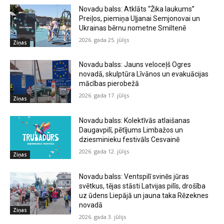
Novadu balss: Atklāts “Žika laukums”
Preiļos, piemiņa Uļjanai Semjonovai un
Ukrainas bērnu nometne Smiltenē
2026. gada 25. jūlijs
Ziņas
Novadu balss: Jauns veloceļš Ogres
novadā, skulptūra Līvānos un evakuācijas
mācības pierobežā
2026. gada 17. jūlijs
Ziņas
Novadu balss: Kolektīvās atlaišanas
Daugavpilī, pētījums Limbažos un
dziesminieku festivāls Cesvainē
2026. gada 12. jūlijs
Ziņas
Novadu balss: Ventspilī svinēs jūras
svētkus, tējas stāsti Latvijas pilīs, drošība
uz ūdens Liepājā un jauna taka Rēzeknes
novadā
Ziņas
2026. gada 3. jūlijs