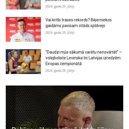
2026. gada 29. jūlijs
Vai kritīs trases rekords? Biķerniekos
gaidāms pavisam citāds spīdvejs
2026. gada 29. jūlijs
“Daudzi mūs sākumā varētu nenovērtēt” –
volejboliste Levinska tic Latvijas izredzēm
Eiropas čempionātā
2026. gada 28. jūlijs