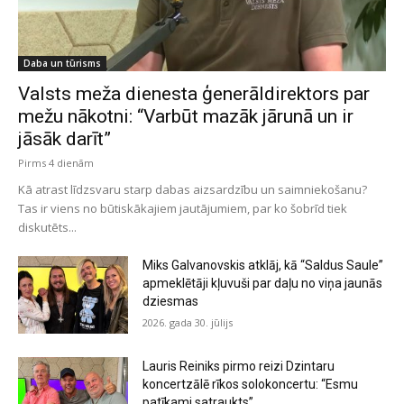
Daba un tūrisms
Valsts meža dienesta ģenerāldirektors par
mežu nākotni: “Varbūt mazāk jārunā un ir
jāsāk darīt”
Pirms 4 dienām
Kā atrast līdzsvaru starp dabas aizsardzību un saimniekošanu?
Tas ir viens no būtiskākajiem jautājumiem, par ko šobrīd tiek
diskutēts...
Miks Galvanovskis atklāj, kā “Saldus Saule”
apmeklētāji kļuvuši par daļu no viņa jaunās
dziesmas
2026. gada 30. jūlijs
Lauris Reiniks pirmo reizi Dzintaru
koncertzālē rīkos solokoncertu: “Esmu
patīkami satraukts”