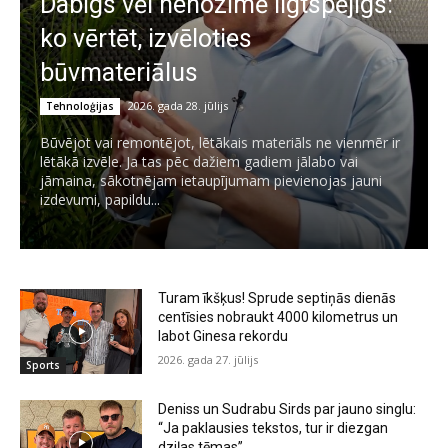
Dabīgs vēl nenozīmē ilgtspējīgs:
ko vērtēt, izvēloties
būvmateriālus
2026. gada 28. jūlijs
Tehnoloģijas
Būvējot vai remontējot, lētākais materiāls ne vienmēr ir
lētākā izvēle. Ja tas pēc dažiem gadiem jālabo vai
jāmaina, sākotnējam ietaupījumam pievienojas jauni
izdevumi, papildu...
Turam īkšķus! Sprude septiņās dienās
centīsies nobraukt 4000 kilometrus un
labot Ginesa rekordu
2026. gada 27. jūlijs
Sports
Deniss un Sudrabu Sirds par jauno singlu:
“Ja paklausies tekstos, tur ir diezgan
dziļas tēmas”