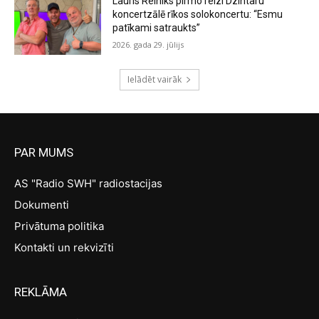
Lauris Reiniks pirmo reizi Dzintaru
koncertzālē rīkos solokoncertu: “Esmu
patīkami satraukts”
2026. gada 29. jūlijs
Ielādēt vairāk
PAR MUMS
AS "Radio SWH" radiostacijas
Dokumenti
Privātuma politika
Kontakti un rekvizīti
REKLĀMA