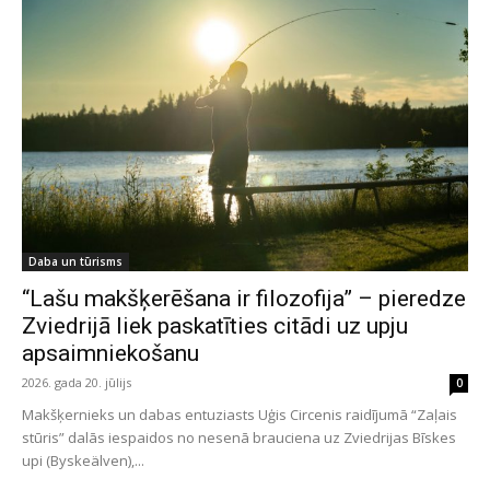
Daba un tūrisms
“Lašu makšķerēšana ir filozofija” – pieredze
Zviedrijā liek paskatīties citādi uz upju
apsaimniekošanu
2026. gada 20. jūlijs
0
Makšķernieks un dabas entuziasts Uģis Circenis raidījumā “Zaļais
stūris” dalās iespaidos no nesenā brauciena uz Zviedrijas Bīskes
upi (Byskeälven),...