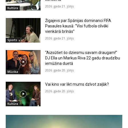
2026. gada 21. jūlijs
Kultūra
Žigajevs par Spānijas dominanci FIFA
Pasaules kausā: “Visi futbola cilvēki
vienkārši brīnās”
2026. gada 21. jūlijs
Sports
“Aizsūtiet šo dziesmu savam draugam!”
DJ Ella un Markus Riva 22 gadu draudzību
iemūžina duetā
2026. gada 20. jūlijs
Mūzika
Vai kino var likt mums dzīvot zaļāk?
2026. gada 20. jūlijs
Kultūra