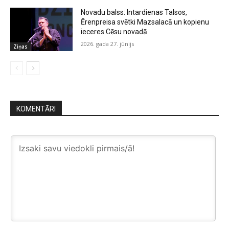
Novadu balss: Intardienas Talsos,
Ērenpreisa svētki Mazsalacā un kopienu
ieceres Cēsu novadā
2026. gada 27. jūnijs
Ziņas
KOMENTĀRI