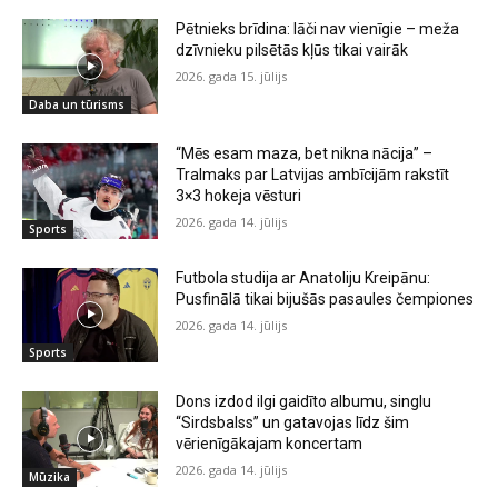
Pētnieks brīdina: lāči nav vienīgie – meža
dzīvnieku pilsētās kļūs tikai vairāk
2026. gada 15. jūlijs
Daba un tūrisms
“Mēs esam maza, bet nikna nācija” –
Tralmaks par Latvijas ambīcijām rakstīt
3×3 hokeja vēsturi
2026. gada 14. jūlijs
Sports
Futbola studija ar Anatoliju Kreipānu:
Pusfinālā tikai bijušās pasaules čempiones
2026. gada 14. jūlijs
Sports
Dons izdod ilgi gaidīto albumu, singlu
“Sirdsbalss” un gatavojas līdz šim
vērienīgākajam koncertam
2026. gada 14. jūlijs
Mūzika