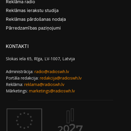
Reklāma radio
Reklāmas ierakstu studija
Reklāmas pārdošanas nodaļa
Pārredzamības paziņojumi
KONTAKTI
Slokas iela 65, Rīga, LV-1007, Latvija
Administrācija:
radio@radioswh.lv
Portāla redakcija:
redakcija@radioswh.lv
Reklāma:
reklama@radioswh.lv
Mārketings:
marketings@radioswh.lv