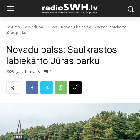
Sākums
Sabiedrība
Ziņas
Novadu balss: Saulkrastos labiekārto
Jūras parku
Novadu balss: Saulkrastos
labiekārto Jūras parku
2025. gada 11. marts
0