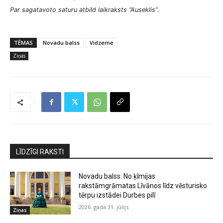
Par sagatavoto saturu atbild laikraksts ”Auseklis”.
TĒMAS
Novadu balss
Vidzeme
Ziņas
LĪDZĪGI RAKSTI
Novadu balss: No ķīmijas
rakstāmgrāmatas Līvānos līdz vēsturisko
tērpu izstādei Durbes pilī
2026. gada 31. jūlijs
Ziņas