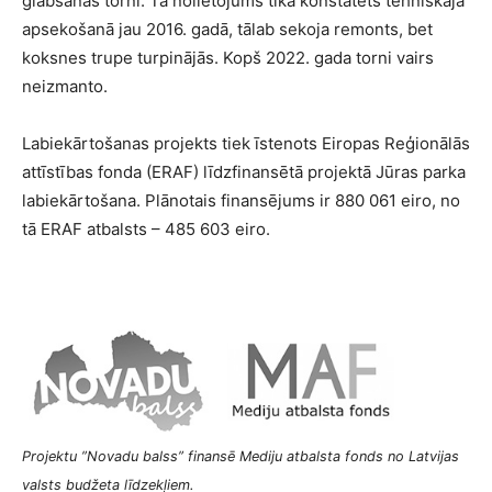
glābšanas torni. Tā nolietojums tika konstatēts tehniskajā
apsekošanā jau 2016. gadā, tālab sekoja remonts, bet
koksnes trupe turpinājās. Kopš 2022. gada torni vairs
neizmanto.
Labiekārtošanas projekts tiek īstenots Eiropas Reģionālās
attīstības fonda (ERAF) līdzfinansētā projektā Jūras parka
labiekārtošana. Plānotais finansējums ir 880 061 eiro, no
tā ERAF atbalsts – 485 603 eiro.
Projektu ”Novadu balss” finansē Mediju atbalsta fonds no Latvijas
valsts budžeta līdzekļiem.