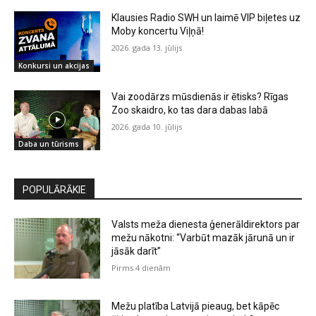
Klausies Radio SWH un laimē VIP biļetes uz
Moby koncertu Viļņā!
2026. gada 13. jūlijs
Konkursi un akcijas
Vai zoodārzs mūsdienās ir ētisks? Rīgas
Zoo skaidro, ko tas dara dabas labā
2026. gada 10. jūlijs
Daba un tūrisms
POPULĀRĀKIE
Valsts meža dienesta ģenerāldirektors par
mežu nākotni: “Varbūt mazāk jārunā un ir
jāsāk darīt”
Pirms 4 dienām
Mežu platība Latvijā pieaug, bet kāpēc