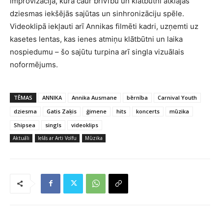
improvizācija, kurā caur brīvību un klātbūtni atklājas
dziesmas iekšējās sajūtas un sinhronizāciju spēle.
Videoklipā iekļauti arī Annikas filmēti kadri, uzņemti uz
kasetes lentas, kas ienes atmiņu klātbūtni un laika
nospiedumu – šo sajūtu turpina arī singla vizuālais
noformējums.
TĒMAS
ANNIKA
Annika Ausmane
bērnība
Carnival Youth
dziesma
Gatis Zaķis
ģimene
hits
koncerts
mūzika
Shipsea
singls
videoklips
Aktuāli
Ielās ar Arti Volfu
Mūzika