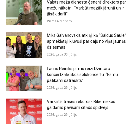
Valsts meža dienesta ģenerāldirektors par
mežu nākotni: “Varbūt mazāk jārunā un ir
jāsāk darīt”
Pirms 6 dienām
Miks Galvanovskis atklāj, kā “Saldus Saule”
apmeklētāji kļuvuši par daļu no viņa jaunās
dziesmas
2026. gada 30. jūlijs
Lauris Reiniks pirmo reizi Dzintaru
koncertzālē rīkos solokoncertu: “Esmu
patīkami satraukts”
2026. gada 29. jūlijs
Vai kritīs trases rekords? Biķerniekos
gaidāms pavisam citāds spīdvejs
2026. gada 29. jūlijs