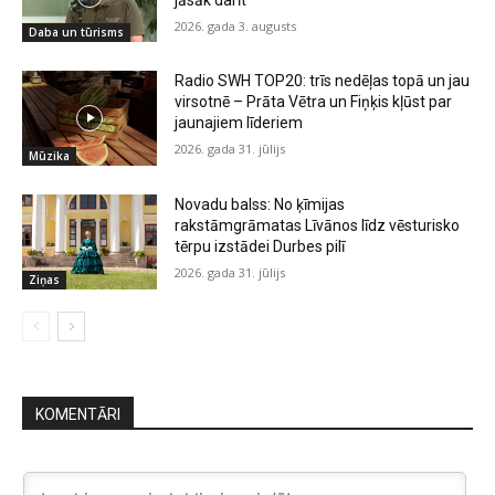
2026. gada 3. augusts
Daba un tūrisms
Radio SWH TOP20: trīs nedēļas topā un jau
virsotnē – Prāta Vētra un Fiņķis kļūst par
jaunajiem līderiem
2026. gada 31. jūlijs
Mūzika
Novadu balss: No ķīmijas
rakstāmgrāmatas Līvānos līdz vēsturisko
tērpu izstādei Durbes pilī
2026. gada 31. jūlijs
Ziņas
KOMENTĀRI