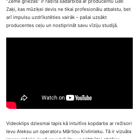
“Zeme griežas” ir radīta sadarbībā ar producentu Gati
Zaķi, kas mūziķei devis ne tikai profesionālu atbalstu, bet
arī impulsu uzdrīkstēties vairāk – pašai uzsākt
producentes ceļu un nostiprināt savu vīziju studijā.
Videoklips dziesmai tapis kā intuitīvs kopdarbs ar režisori
Ievu Aleksu un operatoru Mārtiņu Kivlinieku. Tā ir vizuāla