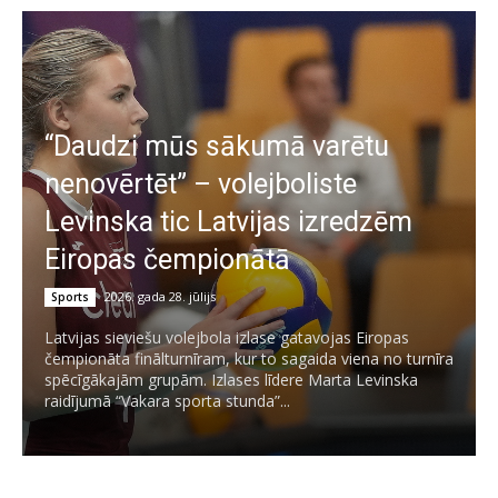
“Daudzi mūs sākumā varētu
nenovērtēt” – volejboliste
Levinska tic Latvijas izredzēm
Eiropas čempionātā
2026. gada 28. jūlijs
Sports
Latvijas sieviešu volejbola izlase gatavojas Eiropas
čempionāta finālturnīram, kur to sagaida viena no turnīra
spēcīgākajām grupām. Izlases līdere Marta Levinska
raidījumā “Vakara sporta stunda”...