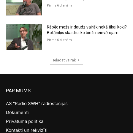
Pirms 6 dienām
Kāpēc mežs ir daudz vairāk nekā tikai koki?
Botāniķis skaidro, ko bieži neievērojam
Pirms 6 dienām
Ielādēt vairāk
PAR MUMS
AS "Radio SWH" radiostacijas
Dokumenti
Privātuma politika
Kontakti un rekvizīti