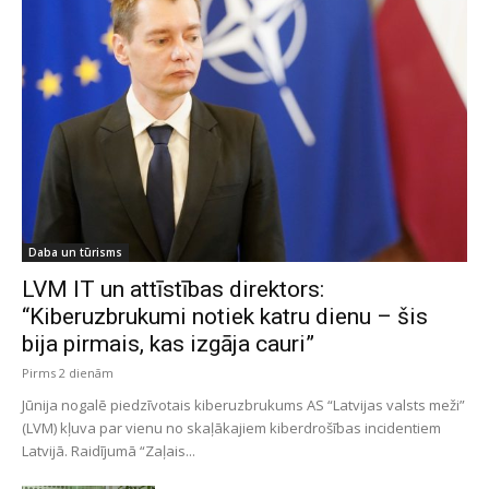
Daba un tūrisms
LVM IT un attīstības direktors:
“Kiberuzbrukumi notiek katru dienu – šis
bija pirmais, kas izgāja cauri”
Pirms 2 dienām
Jūnija nogalē piedzīvotais kiberuzbrukums AS “Latvijas valsts meži”
(LVM) kļuva par vienu no skaļākajiem kiberdrošības incidentiem
Latvijā. Raidījumā “Zaļais...