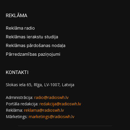
REKLĀMA
Reklāma radio
Reklāmas ierakstu studija
Reklāmas pārdošanas nodaļa
Pārredzamības paziņojumi
KONTAKTI
Slokas iela 65, Rīga, LV-1007, Latvija
Administrācija:
radio@radioswh.lv
Portāla redakcija:
redakcija@radioswh.lv
Reklāma:
reklama@radioswh.lv
Mārketings:
marketings@radioswh.lv