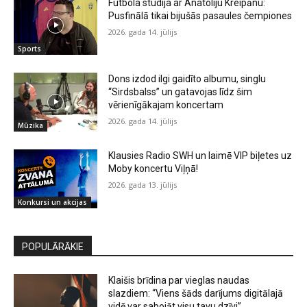
Futbola studija ar Anatoliju Kreipānu:
Pusfinālā tikai bijušās pasaules čempiones
2026. gada 14. jūlijs
Sports
Dons izdod ilgi gaidīto albumu, singlu
“Sirdsbalss” un gatavojas līdz šim
vērienīgākajam koncertam
2026. gada 14. jūlijs
Mūzika
Klausies Radio SWH un laimē VIP biļetes uz
Moby koncertu Viļņā!
2026. gada 13. jūlijs
Konkursi un akcijas
POPULĀRĀKIE
Klaišis brīdina par vieglas naudas
slazdiem: “Viens šāds darījums digitālajā
vidē var sabojāt visu tavu dzīvi”