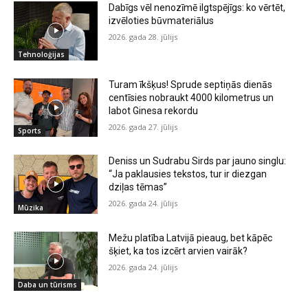
Dabīgs vēl nenozīmē ilgtspējīgs: ko vērtēt,
izvēloties būvmateriālus
2026. gada 28. jūlijs
Tehnoloģijas
Turam īkšķus! Sprude septiņās dienās
centīsies nobraukt 4000 kilometrus un
labot Ginesa rekordu
2026. gada 27. jūlijs
Sports
Deniss un Sudrabu Sirds par jauno singlu:
“Ja paklausies tekstos, tur ir diezgan
dziļas tēmas”
2026. gada 24. jūlijs
Mūzika
Mežu platība Latvijā pieaug, bet kāpēc
šķiet, ka tos izcērt arvien vairāk?
2026. gada 24. jūlijs
Daba un tūrisms