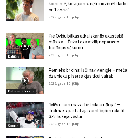
komentē, ko viņam varētu nozīmēt darbs
ar “Lancia”
2026. gada 15. jūlijs
Pie Ovīšu bākas atkal skanēs akustiskā
mūzika – Ēriks Loks atklāj neparasto
tradīcijas sākumu
2026. gada 15. jūlijs
Kultūra
Pētnieks brīdina: lāči nav vienīgie – meža
dzīvnieku pilsētās kļūs tikai vairāk
2026. gada 15. jūlijs
Daba un tūrisms
“Mēs esam maza, bet nikna nācija” –
Tralmaks par Latvijas ambīcijām rakstīt
3×3 hokeja vēsturi
2026. gada 14. jūlijs
Sports