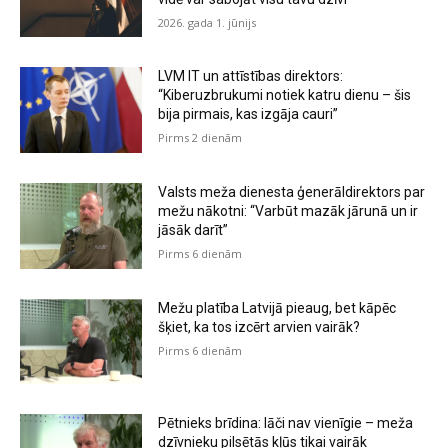
2026. gada 1. jūnijs
LVM IT un attīstības direktors:
“Kiberuzbrukumi notiek katru dienu – šis
bija pirmais, kas izgāja cauri”
Pirms 2 dienām
Valsts meža dienesta ģenerāldirektors par
mežu nākotni: “Varbūt mazāk jārunā un ir
jāsāk darīt”
Pirms 6 dienām
Mežu platība Latvijā pieaug, bet kāpēc
šķiet, ka tos izcērt arvien vairāk?
Pirms 6 dienām
Pētnieks brīdina: lāči nav vienīgie – meža
dzīvnieku pilsētās kļūs tikai vairāk