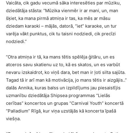
Vaicāta, cik gadu vecumā sāka interesēties par mūziku,
dziedātāja stāsta: “Mūzika vienmēr ir ar mani, un, man
šķiet, ka mana pirmā atmiņa ir tas, ka mēs ar māsu
dziedam karaoki – mājās, datorā, “iet” karaoke, un tur
varēja vākt punktus, cik tu taisni nodziedi, cik precīzi
nodziedi.”
“Otra atmiņa ir tā, ka mans tētis spēlēja ģitāru, un es
atceros savu skatienu uz to, kā es skatos, un es varbūt
nevaru izskaidrot, ko viņš dara, bet man ir ļoti silta sajūta.
Tagad tā ir arī man kā motivācija, jo mans tētis ir aizgājis..”
dalās Annika, kuras balss un izpildījums jau piesaistījis
uzmanību dziedātāja Shipsea programmas “Lielās
cerības” koncertos un grupas “Carnival Youth” koncertā
“Palladium” Rīgā, kur viņa uzstājās kā koncerta īpašā
viešņa.