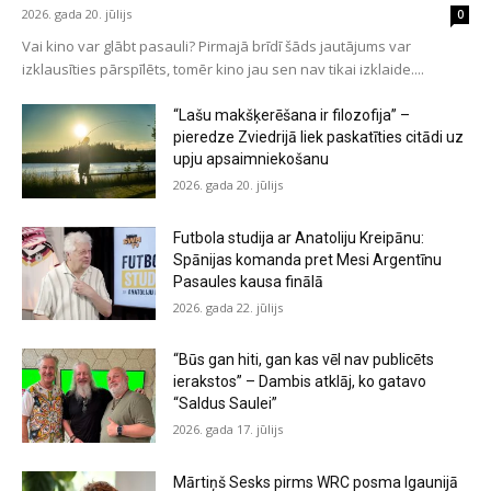
2026. gada 20. jūlijs
0
Vai kino var glābt pasauli? Pirmajā brīdī šāds jautājums var
izklausīties pārspīlēts, tomēr kino jau sen nav tikai izklaide....
“Lašu makšķerēšana ir filozofija” –
pieredze Zviedrijā liek paskatīties citādi uz
upju apsaimniekošanu
2026. gada 20. jūlijs
Futbola studija ar Anatoliju Kreipānu:
Spānijas komanda pret Mesi Argentīnu
Pasaules kausa finālā
2026. gada 22. jūlijs
“Būs gan hiti, gan kas vēl nav publicēts
ierakstos” – Dambis atklāj, ko gatavo
“Saldus Saulei”
2026. gada 17. jūlijs
Mārtiņš Sesks pirms WRC posma Igaunijā