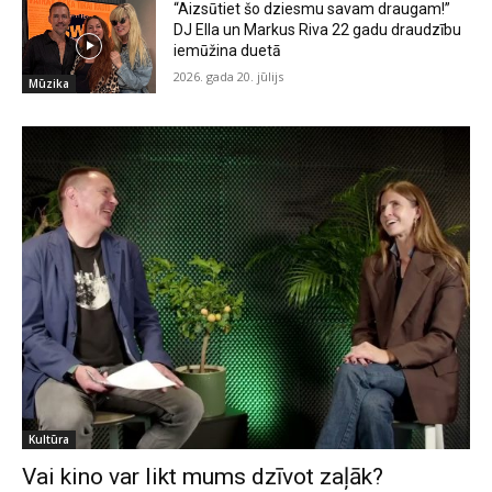
“Aizsūtiet šo dziesmu savam draugam!”
DJ Ella un Markus Riva 22 gadu draudzību
iemūžina duetā
2026. gada 20. jūlijs
Mūzika
Kultūra
Vai kino var likt mums dzīvot zaļāk?