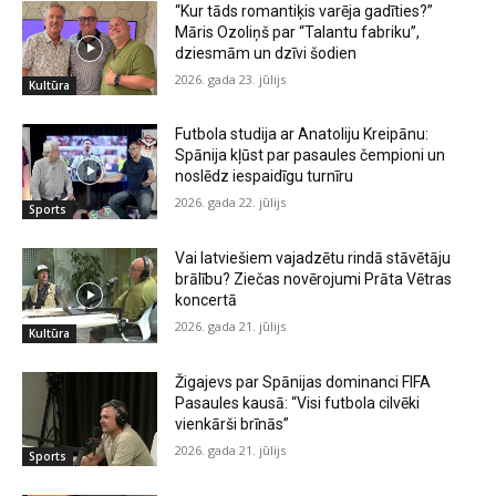
“Kur tāds romantiķis varēja gadīties?”
Māris Ozoliņš par “Talantu fabriku”,
dziesmām un dzīvi šodien
2026. gada 23. jūlijs
Kultūra
Futbola studija ar Anatoliju Kreipānu:
Spānija kļūst par pasaules čempioni un
noslēdz iespaidīgu turnīru
2026. gada 22. jūlijs
Sports
Vai latviešiem vajadzētu rindā stāvētāju
brālību? Ziečas novērojumi Prāta Vētras
koncertā
2026. gada 21. jūlijs
Kultūra
Žigajevs par Spānijas dominanci FIFA
Pasaules kausā: “Visi futbola cilvēki
vienkārši brīnās”
2026. gada 21. jūlijs
Sports