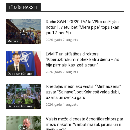
LĪDZĪGI RAKSTI
Radio SWH TOP20: Prāta Vētra un Fiņķis
notur 1. vietu, bet “Miera pīpe” topā skan
jau 17. nedēļu
2026. gada 7. augusts
Mūzika
LVM IT un attīstības direktors:
“Kiberuzbrukumi notiek katru dienu – šis
bija pirmais, kas izgāja cauri”
2026. gada 7. augusts
Daba un tūrisms
Iknedēļas mednieku vēstis: “Minhauzenā”
uzvar “Salnava”, bet Koknesē valda dubļi,
azarts un svētku gars
2026. gada 4. augusts
Daba un tūrisms
Valsts meža dienesta ģenerāldirektors par
mežu nākotni: “Varbūt mazāk jārunā un ir
jāsāk darīt”