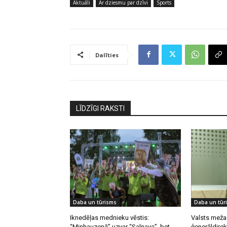
Aktuāli
Ar dziesmu par dzīvi
Sports
Dalīties
LĪDZĪGI RAKSTI
Daba un tūrisms
Daba un tūr
Iknedēļas mednieku vēstis:
Valsts meža
“Minhauzenā” uzvar “Salnava”, bet
ģenerāldirek