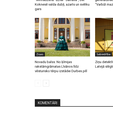
Koknesē valda dubļi, azarts un svētku
“Varbūt mazā
gars
Ziņas
Sabiedrība
Novadu balss: No ķīmijas
Ziņu detektī
rakstāmgrāmatas Līvānos līdz
Latvijā slēgt
vēsturisko tērpu izstādei Durbes pilī
KOMENTĀRI