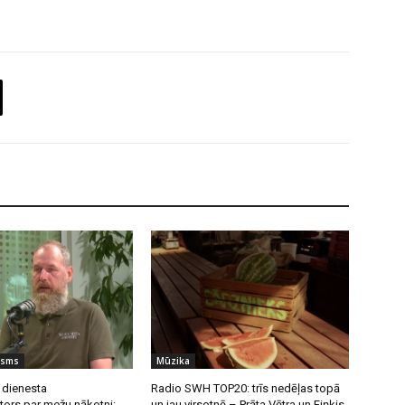
isms
Mūzika
 dienesta
Radio SWH TOP20: trīs nedēļas topā
tors par mežu nākotni:
un jau virsotnē – Prāta Vētra un Fiņķis