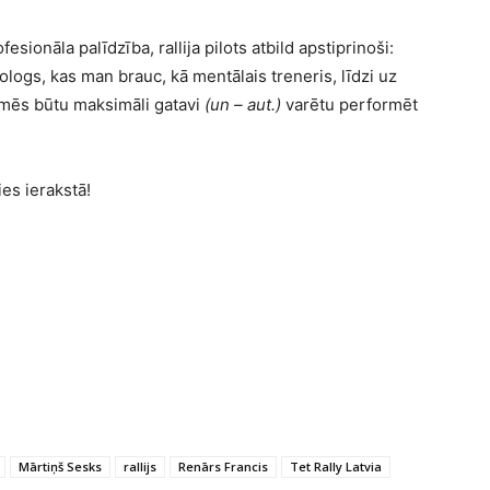
fesionāla palīdzība, rallija pilots atbild apstiprinoši:
hologs, kas man brauc, kā mentālais treneris, līdzi uz
 mēs būtu maksimāli gatavi
(un – aut.)
varētu performēt
ies ierakstā!
Mārtiņš Sesks
rallijs
Renārs Francis
Tet Rally Latvia