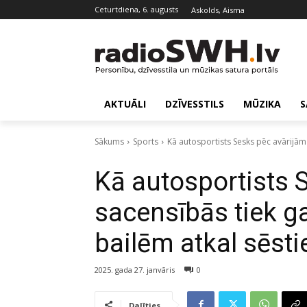
ceturtdiena, 6. augusts
Askolds, Aisma
AKTUĀLI
DZĪVESSTILS
MŪZIKA
S
Sākums
Sports
Kā autosportists Sesks pēc avārijām
Kā autosportists 
sacensībās tiek g
bailēm atkal sēsti
2025. gada 27. janvāris
0
Dalīties