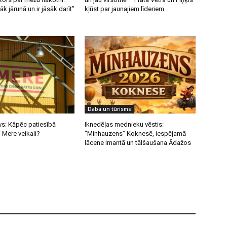
k jārunā un ir jāsāk darīt”
kļūst par jaunajiem līderiem
Daba un tūrisms
vs: Kāpēc patiesībā
Iknedēļas mednieku vēstis:
i Mere veikali?
“Minhauzens” Koknesē, iespējamā
lācene Imantā un tālšaušana Ādažos