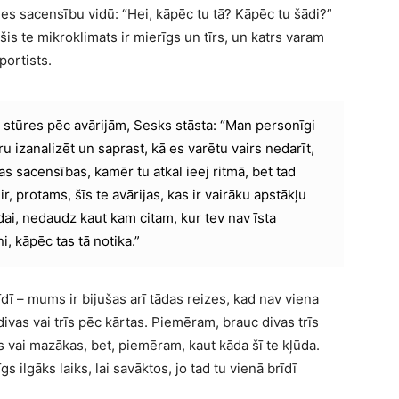
s sacensību vidū: “Hei, kāpēc tu tā? Kāpēc tu šādi?”
 šis te mikroklimats ir mierīgs un tīrs, un katrs varam
portists.
e stūres pēc avārijām, Sesks stāsta: “Man personīgi
aru izanalizēt un saprast, kā es varētu vairs nedarīt,
as sacensības, kamēr tu atkal ieej ritmā, bet tad
 ir, protams, šīs te avārijas, kas ir vairāku apstākļu
dai, nedaudz kaut kam citam, kur tev nav īsta
ni, kāpēc tas tā notika.”
īdī – mums ir bijušas arī tādas reizes, kad nav viena
ivas vai trīs pēc kārtas. Piemēram, brauc divas trīs
kas vai mazākas, bet, piemēram, kaut kāda šī te kļūda.
s ilgāks laiks, lai savāktos, jo tad tu vienā brīdī