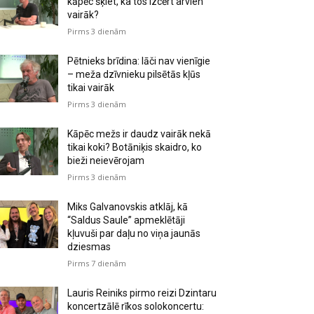
kāpēc šķiet, ka tos izcērt arvien
vairāk?
Pirms 3 dienām
Pētnieks brīdina: lāči nav vienīgie
– meža dzīvnieku pilsētās kļūs
tikai vairāk
Pirms 3 dienām
Kāpēc mežs ir daudz vairāk nekā
tikai koki? Botāniķis skaidro, ko
bieži neievērojam
Pirms 3 dienām
Miks Galvanovskis atklāj, kā
“Saldus Saule” apmeklētāji
kļuvuši par daļu no viņa jaunās
dziesmas
Pirms 7 dienām
Lauris Reiniks pirmo reizi Dzintaru
koncertzālē rīkos solokoncertu: