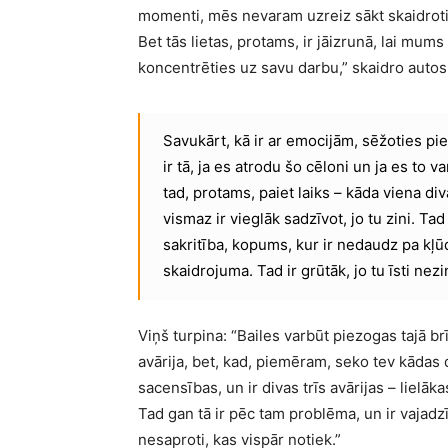
momenti, mēs nevaram uzreiz sākt skaidrotie
Bet tās lietas, protams, ir jāizrunā, lai mums
koncentrēties uz savu darbu,” skaidro autos
Savukārt, kā ir ar emocijām, sēžoties pi
ir tā, ja es atrodu šo cēloni un ja es to v
tad, protams, paiet laiks – kāda viena div
vismaz ir vieglāk sadzīvot, jo tu zini. Tad
sakritība, kopums, kur ir nedaudz pa kļū
skaidrojuma. Tad ir grūtāk, jo tu īsti nezi
Viņš turpina: “Bailes varbūt piezogas tajā br
avārija, bet, kad, piemēram, seko tev kādas d
sacensības, un ir divas trīs avārijas – lielā
Tad gan tā ir pēc tam problēma, un ir vajadzīg
nesaproti, kas vispār notiek.”