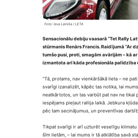
Foto: Ieva Leiniša / LETA
Sensacionālu debiju vaasarā “Tet Rally Latv
stūrmanis Renārs Francis. Raidījumā “Ar d
tumšo pusi, proti, smagām avārijām – kā ar 
izmantota arī kāda profesionāla palīdzība u
“Tā, protams, nav vienkāršākā lieta – ne pati
svarīgi izanalizēt, kāpēc tas notika, lai mums 
neatkārtotos, un tas varbūt pat nav ne tikai 
iespējams pieļaut rallija laikā. Jebkura kļūda,
pēc tam secinājumus, un preventīvas darbīb
Tikpat svarīgi ir arī uzturēt veselīgu klimatu
šīm lietām, – lai mums ir tā atklātība savā star