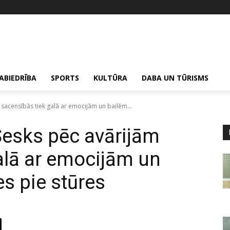
ABIEDRĪBA
SPORTS
KULTŪRA
DABA UN TŪRISMS
 sacensībās tiek galā ar emocijām un bailēm...
Sesks pēc avārijām
alā ar emocijām un
es pie stūres