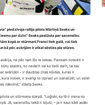
ia” piedzīvoja rallija pilots Mārtiņš Sesks un
ziesmu par dzīvi” Sesks pastāsta par sacensību
tām kopā ar stūrmani Franci tiek galā, vai tiek
n kā pēc avārijām ir atkal sēsties pie stūres.
 avārija, ne pēc tam šīs te sekas. Pavisam noteikti ir
būtu skaidrs, ko nedarīt vai ko tieši darīt, lai tas
par avārijām – ir daudzas citas kļūdas, kuras ir
 kura notiek, ir svarīgi to izprast un izanalizēt, un veikt
as nākotnē,” stāsta Sesks.
 pilota un stūrmaņa starpā. “Loģiski, ka tā ir viena no
pā. Jā, sacensību laikā ir bijuši, – ja ir kaut kādi asāki