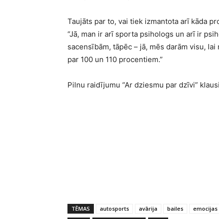
Taujāts par to, vai tiek izmantota arī kāda pro
“Jā, man ir arī sporta psihologs un arī ir psi
sacensībām, tāpēc – jā, mēs darām visu, lai
par 100 un 110 procentiem.”
Pilnu raidījumu “Ar dziesmu par dzīvi” klaus
TĒMAS
autosports
avārija
bailes
emocijas