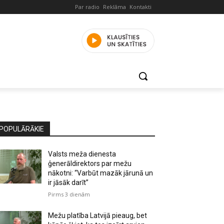
Par radio
Reklāma
Kontakti
POPULĀRĀKIE
Valsts meža dienesta
ģenerāldirektors par mežu
nākotni: “Varbūt mazāk jārunā un
ir jāsāk darīt”
Pirms 3 dienām
Mežu platība Latvijā pieaug, bet