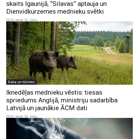
skaits Igaunijā, “Silavas” aptauja un
Dienvidkurzemes mednieku svētki
2026. gada 30. jūlijs
Daba un tūrisms
Iknedēļas mednieku vēstis: tiesas
spriedums Anglijā, ministriju sadarbība
Latvijā un jaunākie ĀCM dati
2026. gada 30. jūlijs