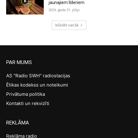
jaunajiem līderiem
2026. gada 31. jūlijs
Ielādēt vairāk
PAR MUMS
AS "Radio SWH" radiostacijas
Ētikas kodekss un noteikumi
Privātuma politika
Kontakti un rekvizīti
REKLĀMA
Reklāma radio