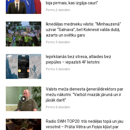
bija pirmais, kas izgāja cauri”
Pirms 2 dienām
Iknedēļas mednieku vēstis: “Minhauzenā”
uzvar “Salnava”, bet Koknesē valda dubļi,
azarts un svētku gars
Pirms 5 dienām
Iepirkšanās bez stresa, atlaides bez
piepūles – iepazīsti 4F lietotni
Pirms 5 dienām
Valsts meža dienesta ģenerāldirektors par
mežu nākotni: “Varbūt mazāk jārunā un ir
jāsāk darīt”
Pirms 6 dienām
Radio SWH TOP20: trīs nedēļas topā un jau
virsotnē – Prāta Vētra un Fiņķis kļūst par