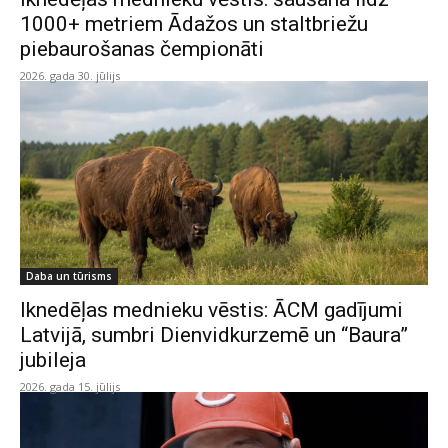
1000+ metriem Ādažos un staltbriežu
piebaurošanas čempionāti
2026. gada 30. jūlijs
Daba un tūrisms
Iknedēļas mednieku vēstis: ĀCM gadījumi
Latvijā, sumbri Dienvidkurzemē un “Baura”
jubileja
2026. gada 15. jūlijs