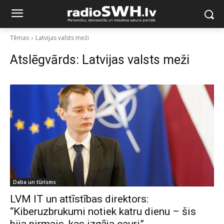
Tēmas
Latvijas valsts meži
Atslēgvārds:
Latvijas valsts meži
Daba un tūrisms
LVM IT un attīstības direktors:
“Kiberuzbrukumi notiek katru dienu – šis