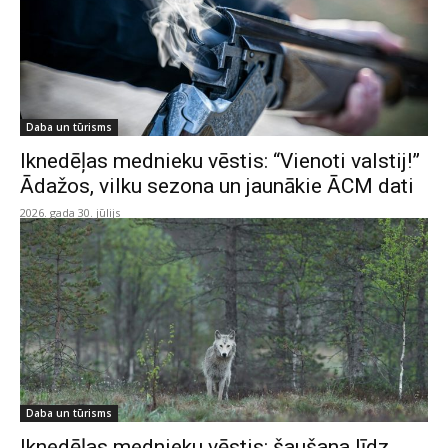
Daba un tūrisms
Iknedēļas mednieku vēstis: “Vienoti valstij!”
Ādažos, vilku sezona un jaunākie ĀCM dati
2026. gada 30. jūlijs
Daba un tūrisms
Iknedēļas mednieku vēstis: šaušana līdz