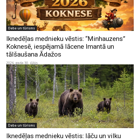
Daba un tūrisms
Iknedēļas mednieku vēstis: “Minhauzens”
Koknesē, iespējamā lācene Imantā un
tālšaušana Ādažos
2026. gada 30. jūlijs
Daba un tūrisms
Iknedēļas mednieku vēstis: lāču un vilku