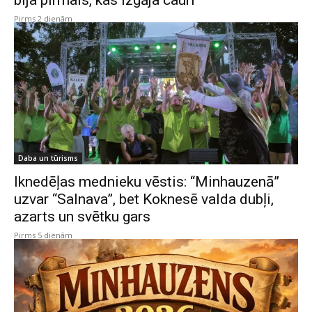
bija pirmais, kas izgāja cauri”
Pirms 2 dienām
Daba un tūrisms
Iknedēļas mednieku vēstis: “Minhauzenā”
uzvar “Salnava”, bet Koknesē valda dubļi,
azarts un svētku gars
Pirms 5 dienām