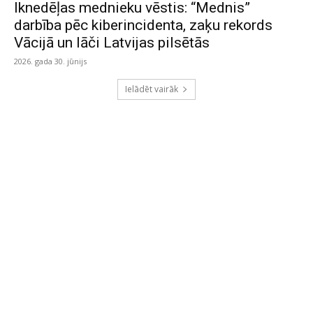
Iknedēļas mednieku vēstis: “Mednis”
darbība pēc kiberincidenta, zaķu rekords
Vācijā un lāči Latvijas pilsētās
2026. gada 30. jūnijs
Ielādēt vairāk