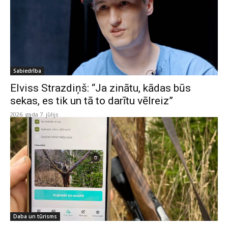
Sabiedrība
Elviss Strazdiņš: “Ja zinātu, kādas būs
sekas, es tik un tā to darītu vēlreiz”
2026. gada 7. jūlijs
Daba un tūrisms