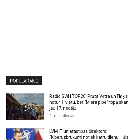
POPULĀRĀKIE
Radio SWH TOP20: Prāta Vētra un Fiņķis
notur 1. vietu, bet “Miera pīpe” topā skan
jau 17. nedēļu
Pirms 1 dienas
LVM IT un attīstības direktors:
“Kiberuzbrukumi notiek katru dienu – šis