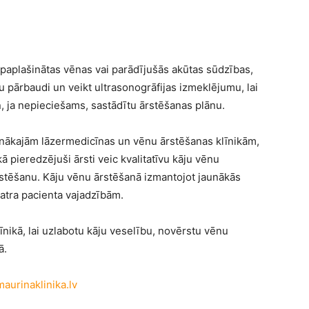
ās paplašinātas vēnas vai parādījušās akūtas sūdzības,
nu pārbaudi un veikt ultrasonogrāfijas izmeklējumu, lai
n, ja nepieciešams, sastādītu ārstēšanas plānu.
ernākajām lāzermedicīnas un vēnu ārstēšanas klīnikām,
kā pieredzējuši ārsti veic kvalitatīvu kāju vēnu
rstēšanu. Kāju vēnu ārstēšanā izmantojot jaunākās
katra pacienta vajadzībām.
nikā, lai uzlabotu kāju veselību, novērstu vēnu
ā.
urinaklinika.lv