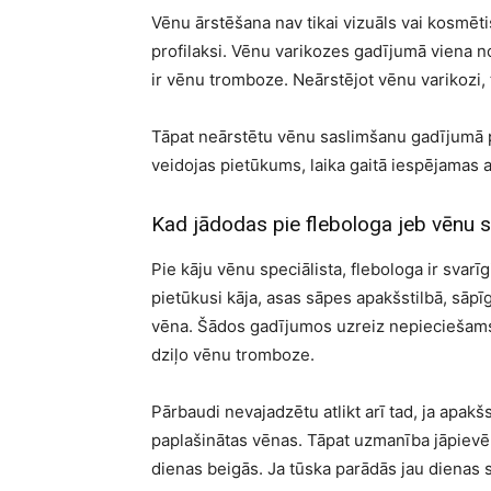
Vēnu ārstēšana nav tikai vizuāls vai kosmētis
profilaksi. Vēnu varikozes gadījumā viena
ir vēnu tromboze. Neārstējot vēnu varikozi, 
Tāpat neārstētu vēnu saslimšanu gadījumā p
veidojas pietūkums, laika gaitā iespējamas a
Kad jādodas pie flebologa jeb vēnu s
Pie kāju vēnu speciālista, flebologa ir svarī
pietūkusi kāja, asas sāpes apakšstilbā, sāpī
vēna. Šādos gadījumos uzreiz nepieciešams i
dziļo vēnu tromboze.
Pārbaudi nevajadzētu atlikt arī tad, ja apakš
paplašinātas vēnas. Tāpat uzmanība jāpiev
dienas beigās. Ja tūska parādās jau dienas s