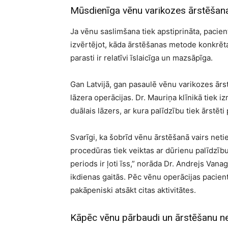
Mūsdienīga vēnu varikozes ārstēšan
Ja vēnu saslimšana tiek apstiprināta, pacien
izvērtējot, kāda ārstēšanas metode konkrē
parasti ir relatīvi īslaicīga un mazsāpīga.
Gan Latvijā, gan pasaulē vēnu varikozes ārs
lāzera operācijas. Dr. Mauriņa klīnikā tiek 
duālais lāzers, ar kura palīdzību tiek ārstēti
Svarīgi, ka šobrīd vēnu ārstēšanā vairs neti
procedūras tiek veiktas ar dūrienu palīdzību
periods ir ļoti īss,” norāda Dr. Andrejs Vana
ikdienas gaitās. Pēc vēnu operācijas pacienti
pakāpeniski atsākt citas aktivitātes.
Kāpēc vēnu pārbaudi un ārstēšanu ne