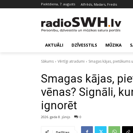
piektdiena, 7. augusts
Alfrēds, Madars, Fredis
AKTUĀLI
DZĪVESSTILS
MŪZIKA
S
Sākums
Vērtīgi atradumi
Smagas kājas, pietūkums u
Smagas kājas, pi
vēnas? Signāli, k
ignorēt
2026. gada 8. jūnijs
0
Dalīties