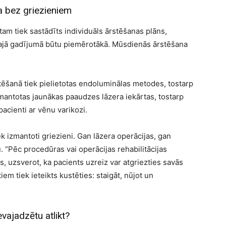
a bez griezieniem
tam tiek sastādīts individuāls ārstēšanas plāns,
tajā gadījumā būtu piemērotākā. Mūsdienās ārstēšana
tēšanā tiek pielietotas endoluminālas metodes, tostarp
izmantotas jaunākas paaudzes lāzera iekārtas, tostarp
 pacienti ar vēnu varikozi.
ek izmantoti griezieni. Gan lāzera operācijas, gan
. “Pēc procedūras vai operācijas rehabilitācijas
gs, uzsverot, ka pacients uzreiz var atgriezties savās
em tiek ieteikts kustēties: staigāt, nūjot un
vajadzētu atlikt?