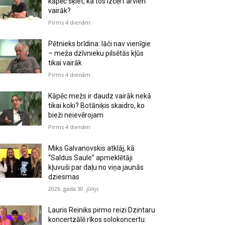
kāpēc šķiet, ka tos izcērt arvien
vairāk?
Pirms 4 dienām
Pētnieks brīdina: lāči nav vienīgie
– meža dzīvnieku pilsētās kļūs
tikai vairāk
Pirms 4 dienām
Kāpēc mežs ir daudz vairāk nekā
tikai koki? Botāniķis skaidro, ko
bieži neievērojam
Pirms 4 dienām
Miks Galvanovskis atklāj, kā
“Saldus Saule” apmeklētāji
kļuvuši par daļu no viņa jaunās
dziesmas
2026. gada 30. jūlijs
Lauris Reiniks pirmo reizi Dzintaru
koncertzālē rīkos solokoncertu: