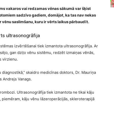
ms vakaros vai redzamas vēnas sākumā var šķist
imptomiem sadzīvo gadiem, domājot, ka tas nav nekas
r vēnu saslimšanu, kuru ir vērts laikus pārbaudīt.
ts ultrasonogrāfija
tēmas izvērtēšanai tiek izmantota ultrasonogrāfija. Ar
sējo, gan dziļo vēnu sistēmu, redzēt izmaiņas vēnās,
 virzienu.
nu diagnostikā,” skaidro medicīnas doktors, Dr. Mauriņa
rgs Andrejs Vanags.
rombozi. Ultrasonogrāfija tiek izmantota ne tikai kāju
 piemēram, kāju vēnu lāzeroperācijās, skleroterapijā