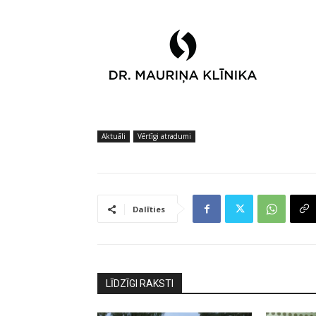
Aktuāli
Vērtīgi atradumi
Dalīties
LĪDZĪGI RAKSTI