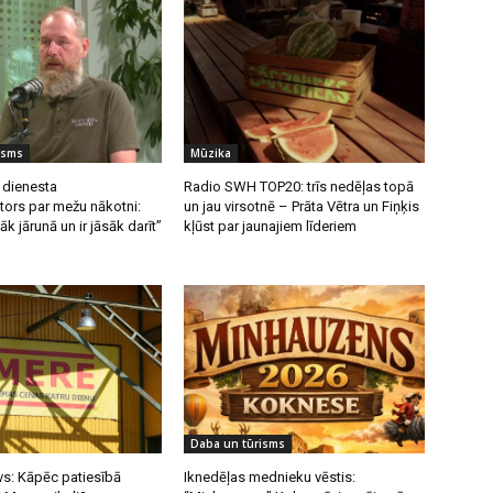
isms
Mūzika
 dienesta
Radio SWH TOP20: trīs nedēļas topā
tors par mežu nākotni:
un jau virsotnē – Prāta Vētra un Fiņķis
k jārunā un ir jāsāk darīt”
kļūst par jaunajiem līderiem
Daba un tūrisms
vs: Kāpēc patiesībā
Iknedēļas mednieku vēstis: