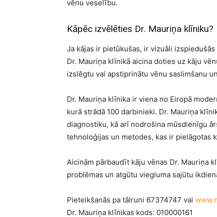
vēnu veselību.
Kāpēc izvēlēties Dr. Mauriņa klīniku?
Ja kājas ir pietūkušas, ir vizuāli izspieduš
Dr. Mauriņa klīnikā aicina doties uz kāju vē
izslēgtu vai apstiprinātu vēnu saslimšanu u
Dr. Mauriņa klīnika ir viena no Eiropā mod
kurā strādā 100 darbinieki. Dr. Mauriņa klīni
diagnostiku, kā arī nodrošina mūsdienīgu ā
tehnoloģijas un metodes, kas ir pielāgotas 
Aicinām pārbaudīt kāju vēnas Dr. Mauriņa klī
problēmas un atgūtu viegluma sajūtu ikdien
Pieteikšanās pa tālruni 67374747 vai
www.ma
Dr. Mauriņa klīnikas kods: 010000161