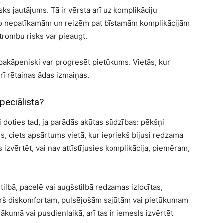
ks jautājums. Tā ir vērsta arī uz komplikāciju
 no nepatīkamām un reizēm pat bīstamām komplikācijām
trombu risks var pieaugt.
akāpeniski var progresēt pietūkums. Vietās, kur
rī rētainas ādas izmaiņas.
peciālista?
gi doties tad, ja parādās akūtas sūdzības: pēkšņi
gs, ciets apsārtums vietā, kur iepriekš bijusi redzama
zvērtēt, vai nav attīstījusies komplikācija, piemēram,
stilbā, pacelē vai augšstilbā redzamas izlocītas,
ērš diskomfortam, pulsējošām sajūtām vai pietūkumam
ākumā vai pusdienlaikā, arī tas ir iemesls izvērtēt