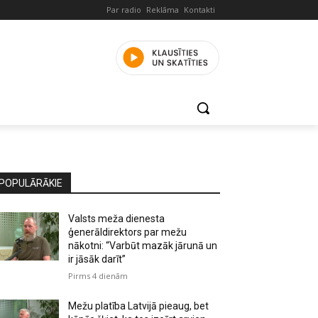
Par radio
Reklāma
Kontakti
POPULĀRĀKIE
Valsts meža dienesta
ģenerāldirektors par mežu
nākotni: “Varbūt mazāk jārunā un
ir jāsāk darīt”
Pirms 4 dienām
Mežu platība Latvijā pieaug, bet