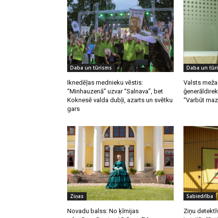
Daba un tūrisms
Daba un tūr
Iknedēļas mednieku vēstis:
Valsts meža
“Minhauzenā” uzvar “Salnava”, bet
ģenerāldirek
Koknesē valda dubļi, azarts un svētku
“Varbūt mazā
gars
Ziņas
Sabiedrība
Novadu balss: No ķīmijas
Ziņu detektī