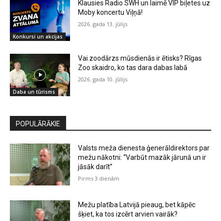
Klausies Radio SWH un laimē VIP biļetes uz
Moby koncertu Viļņā!
2026. gada 13. jūlijs
Konkursi un akcijas
Vai zoodārzs mūsdienās ir ētisks? Rīgas
Zoo skaidro, ko tas dara dabas labā
2026. gada 10. jūlijs
Daba un tūrisms
POPULĀRĀKIE
Valsts meža dienesta ģenerāldirektors par
mežu nākotni: “Varbūt mazāk jārunā un ir
jāsāk darīt”
Pirms 3 dienām
Mežu platība Latvijā pieaug, bet kāpēc
šķiet, ka tos izcērt arvien vairāk?