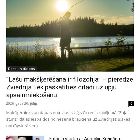
Daba un tūrisms
“Lašu makšķerēšana ir filozofija” – pieredze
Zviedrijā liek paskatīties citādi uz upju
apsaimniekošanu
2026. gada 20. jūlijs
0
Makšķernieks un dabas entuziasts Uģis Circenis raidījumā “Zaļais
stūris” dalās iespaidos no nesenā brauciena uz Zviedrijas Bīskes
upi (Byskeälven),...
Futbola studija ar Anatoliju Kreipānu: