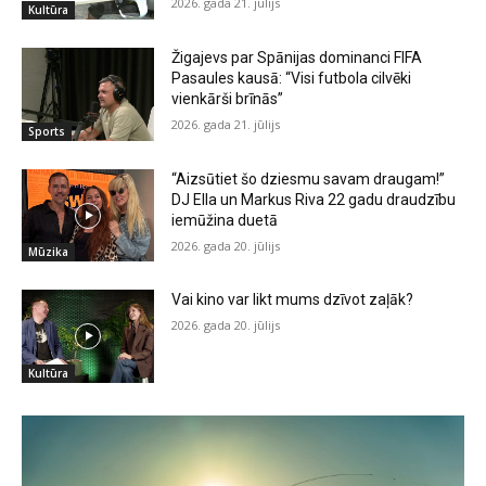
2026. gada 21. jūlijs
Kultūra
Žigajevs par Spānijas dominanci FIFA
Pasaules kausā: “Visi futbola cilvēki
vienkārši brīnās”
2026. gada 21. jūlijs
Sports
“Aizsūtiet šo dziesmu savam draugam!”
DJ Ella un Markus Riva 22 gadu draudzību
iemūžina duetā
2026. gada 20. jūlijs
Mūzika
Vai kino var likt mums dzīvot zaļāk?
2026. gada 20. jūlijs
Kultūra