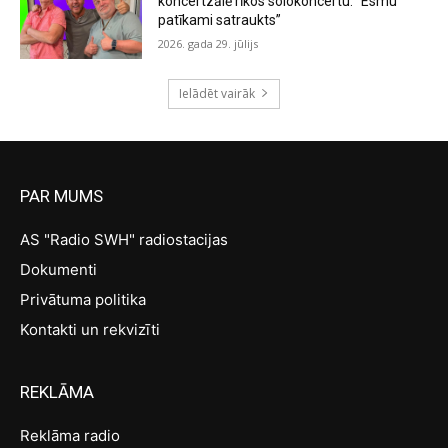
koncertzālē rīkos solokoncertu: “Esmu
patīkami satraukts”
2026. gada 29. jūlijs
Ielādēt vairāk
PAR MUMS
AS "Radio SWH" radiostacijas
Dokumenti
Privātuma politika
Kontakti un rekvizīti
REKLĀMA
Reklāma radio