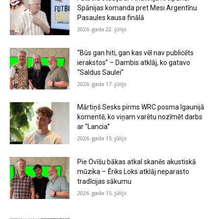
Spānijas komanda pret Mesi Argentīnu
Pasaules kausa finālā
2026. gada 22. jūlijs
“Būs gan hiti, gan kas vēl nav publicēts
ierakstos” – Dambis atklāj, ko gatavo
“Saldus Saulei”
2026. gada 17. jūlijs
Mārtiņš Sesks pirms WRC posma Igaunijā
komentē, ko viņam varētu nozīmēt darbs
ar “Lancia”
2026. gada 15. jūlijs
Pie Ovīšu bākas atkal skanēs akustiskā
mūzika – Ēriks Loks atklāj neparasto
tradīcijas sākumu
2026. gada 15. jūlijs