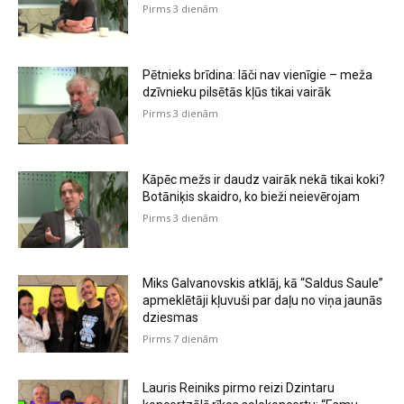
Pirms 3 dienām
Pētnieks brīdina: lāči nav vienīgie – meža
dzīvnieku pilsētās kļūs tikai vairāk
Pirms 3 dienām
Kāpēc mežs ir daudz vairāk nekā tikai koki?
Botāniķis skaidro, ko bieži neievērojam
Pirms 3 dienām
Miks Galvanovskis atklāj, kā “Saldus Saule”
apmeklētāji kļuvuši par daļu no viņa jaunās
dziesmas
Pirms 7 dienām
Lauris Reiniks pirmo reizi Dzintaru