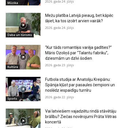
2026. gada 24. jūlijs
Mūzika
Mežu platība Latvijā pieaug, bet kāpēc
šķiet, ka tos izcērt arvien vairāk?
2026. gada 24. jūlijs
Daba un tūrisms
“Kur tāds romantiķis varēja gadīties?”
Māris Ozoliņš par “Talantu fabriku”,
dziesmām un dzīvi šodien
2026. gada 23. jūlijs
Kultūra
Futbola studija ar Anatoliju Kreipānu:
Spānija kļūst par pasaules čempioni un
noslēdz iespaidīgu turnīru
2026. gada 22. jūlijs
Sports
Vai latviešiem vajadzētu rindā stāvētāju
brālību? Ziečas novērojumi Prāta Vētras
koncertā