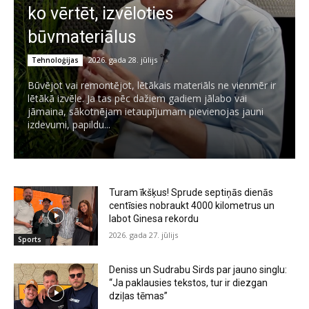
ko vērtēt, izvēloties
būvmateriālus
2026. gada 28. jūlijs
Tehnoloģijas
Būvējot vai remontējot, lētākais materiāls ne vienmēr ir
lētākā izvēle. Ja tas pēc dažiem gadiem jālabo vai
jāmaina, sākotnējam ietaupījumam pievienojas jauni
izdevumi, papildu...
Turam īkšķus! Sprude septiņās dienās
centīsies nobraukt 4000 kilometrus un
labot Ginesa rekordu
2026. gada 27. jūlijs
Sports
Deniss un Sudrabu Sirds par jauno singlu:
“Ja paklausies tekstos, tur ir diezgan
dziļas tēmas”