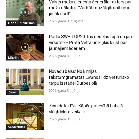
Valsts meža dienesta ģenerāldirektors par
mežu nākotni: “Varbūt mazāk jārunā un ir
jāsāk darīt”
2026. gada 3. augusts
Daba un tūrisms
Radio SWH TOP20: trīs nedēļas topā un jau
virsotnē – Prāta Vētra un Fiņķis kļūst par
jaunajiem līderiem
2026. gada 31. jūlijs
Mūzika
Novadu balss: No ķīmijas
rakstāmgrāmatas Līvānos līdz vēsturisko
tērpu izstādei Durbes pilī
2026. gada 31. jūlijs
Ziņas
Ziņu detektīvs: Kāpēc patiesībā Latvijā
slēgti Mere veikali?
2026. gada 31. jūlijs
Sabiedrība