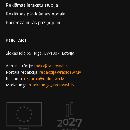
Reklāmas ierakstu studija
Reklāmas pārdošanas nodaļa
Pārredzamības paziņojumi
KONTAKTI
Slokas iela 65, Rīga, LV-1007, Latvija
Administrācija:
radio@radioswh.lv
Portāla redakcija:
redakcija@radioswh.lv
Reklāma:
reklama@radioswh.lv
Mārketings:
marketings@radioswh.lv