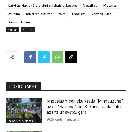
Latvijas Nacionālais simfoniskais orķestris
Metallica
Mocarts
mūzika
mūzikas albums
roks
Trādi rīti
Valters Pūce
Xiaomi Arēna
Aktuāli
Kultūra
LĪDZĪGI RAKSTI
Iknedēļas mednieku vēstis: “Minhauzenā”
uzvar “Salnava”, bet Koknesē valda dubļi,
azarts un svētku gars
2026. gada 4. augusts
Daba un tūrisms