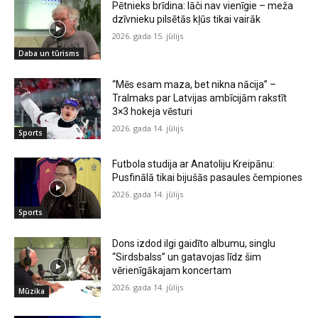
Pētnieks brīdina: lāči nav vienīgie – meža
dzīvnieku pilsētās kļūs tikai vairāk
2026. gada 15. jūlijs
Daba un tūrisms
“Mēs esam maza, bet nikna nācija” –
Tralmaks par Latvijas ambīcijām rakstīt
3×3 hokeja vēsturi
2026. gada 14. jūlijs
Sports
Futbola studija ar Anatoliju Kreipānu:
Pusfinālā tikai bijušās pasaules čempiones
2026. gada 14. jūlijs
Sports
Dons izdod ilgi gaidīto albumu, singlu
“Sirdsbalss” un gatavojas līdz šim
vērienīgākajam koncertam
2026. gada 14. jūlijs
Mūzika