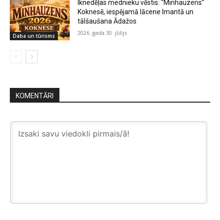
Iknedēļas mednieku vēstis: “Minhauzens”
Koknesē, iespējamā lācene Imantā un
tālšaušana Ādažos
2026. gada 30. jūlijs
Daba un tūrisms
KOMENTĀRI