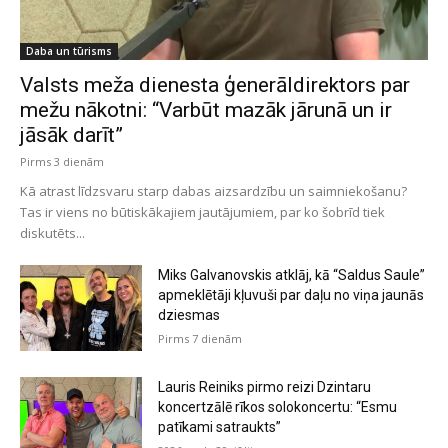
Daba un tūrisms
Valsts meža dienesta ģenerāldirektors par
mežu nākotni: “Varbūt mazāk jārunā un ir
jāsāk darīt”
Pirms 3 dienām
Kā atrast līdzsvaru starp dabas aizsardzību un saimniekošanu?
Tas ir viens no būtiskākajiem jautājumiem, par ko šobrīd tiek
diskutēts...
Miks Galvanovskis atklāj, kā “Saldus Saule”
apmeklētāji kļuvuši par daļu no viņa jaunās
dziesmas
Pirms 7 dienām
Lauris Reiniks pirmo reizi Dzintaru
koncertzālē rīkos solokoncertu: “Esmu
patīkami satraukts”