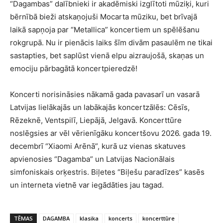
“Dagambas” dalībnieki ir akadēmiski izglītoti mūziķi, kuri
bērnībā bieži atskaņojuši Mocarta mūziku, bet brīvajā
laikā sapņoja par “Metallica” koncertiem un spēlēšanu
rokgrupā. Nu ir pienācis laiks šīm divām pasaulēm ne tikai
sastapties, bet saplūst vienā elpu aizraujošā, skaņas un
emociju pārbagātā koncertpieredzē!
Koncerti norisināsies nākamā gada pavasarī un vasarā
Latvijas lielākajās un labākajās koncertzālēs: Cēsīs,
Rēzeknē, Ventspilī, Liepājā, Jelgavā. Koncerttūre
noslēgsies ar vēl vērienīgāku koncertšovu 2026. gada 19.
decembrī “Xiaomi Arēnā”, kurā uz vienas skatuves
apvienosies “Dagamba” un Latvijas Nacionālais
simfoniskais orķestris. Biļetes “Biļešu paradīzes” kasēs
un interneta vietnē var iegādāties jau tagad.
TĒMAS
DAGAMBA
klasika
koncerts
koncerttūre