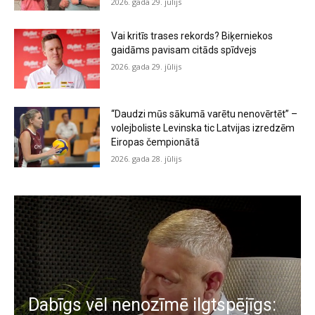
2026. gada 29. jūlijs
Vai kritīs trases rekords? Biķerniekos
gaidāms pavisam citāds spīdvejs
2026. gada 29. jūlijs
“Daudzi mūs sākumā varētu nenovērtēt” –
volejboliste Levinska tic Latvijas izredzēm
Eiropas čempionātā
2026. gada 28. jūlijs
Dabīgs vēl nenozīmē ilgtspējīgs: