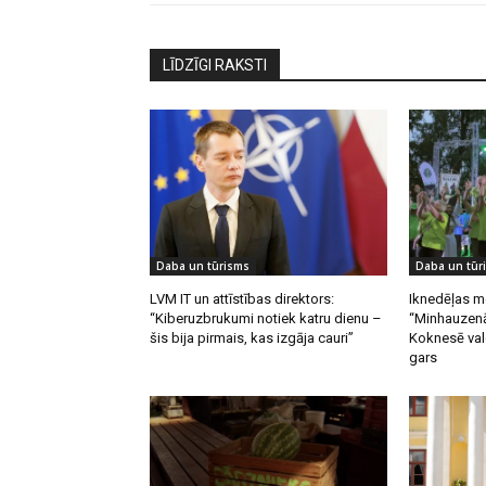
LĪDZĪGI RAKSTI
Daba un tūrisms
Daba un tūr
LVM IT un attīstības direktors:
Iknedēļas m
“Kiberuzbrukumi notiek katru dienu –
“Minhauzenā
šis bija pirmais, kas izgāja cauri”
Koknesē vald
gars