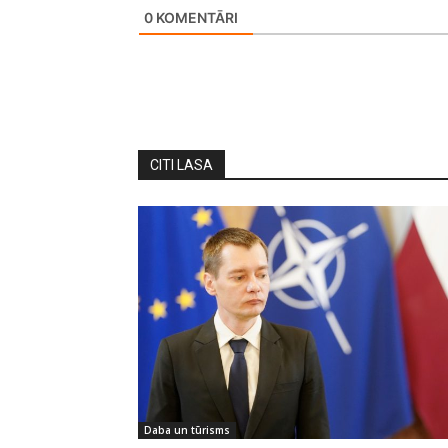
0
KOMENTĀRI
CITI LASA
Daba un tūrisms