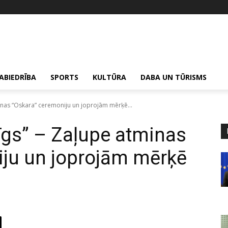
ABIEDRĪBA
SPORTS
KULTŪRA
DABA UN TŪRISMS
minas “Oskara” ceremoniju un joprojām mērķē...
rīgs” – Zaļupe atminas
iju un joprojām mērķē