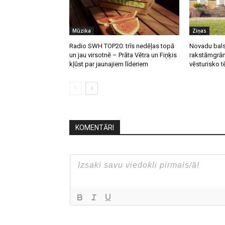
Mūzika
Ziņas
Radio SWH TOP20: trīs nedēļas topā
Novadu bals
un jau virsotnē – Prāta Vētra un Fiņķis
rakstāmgrām
kļūst par jaunajiem līderiem
vēsturisko t
KOMENTĀRI