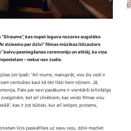
a “Straume”, kas nupat ieguva nozares augstāko
Ar dziesmu par dzīvi” filmas mūzikas līdzautors
” balvu pasniegšanas ceremoniju un atklāj, ka viņa
omponistam – nekur nav zudis.
ūtas ļoti īpaši: “Arī mums, manuprāt, viss šis ceļš ir
sam centušies kaut kā tikt līdzi tiem viļņiem. Jā,
remonija. Pats par sevi pasākums ir vienkārši brīnišķīgs
 zvaigznēm, bet arī cilvēkiem, kas veido filmas visu
ā”, kas ir ļoti būtiski, kur arī ietilpst, protams,
nistam licis paskatīties uz savu ceļu, dzīvi mazliet