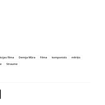
cijas filma
Demija Mūra
Filma
komponists
mērķis
pe
Straume