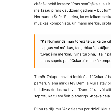
citādāk nekā ierasts: “Pats svarīgākais jau 
mērķi jau pirms daudziem gadiem – būt tur.
Normundu Šnē: “Es teicu, ka es laikam saskat
mūzikas komponistu, un mans mērķis, protam
“Kā Normunds man toreiz teica, ka tie ci
sapņus vai mērķus, tad jebkurš jautājums,
tuvāk šim mērķim,” viņš turpina, “Tā ir p
mans sapnis par “Oskaru” man kā komponi
Tomēr Zaļupe mazliet ieskicē arī “Oskara” ba
parterī. Vienā mirklī tev Demija Mūra stāv 
tad divas rindas no tevis “Dune 2” un vēl citi 
saproti, ka tu esi šeit piederīgs. Atpakaļceļa 
Pilnu raidījumu “Ar dziesmu par dzīvi” klaus