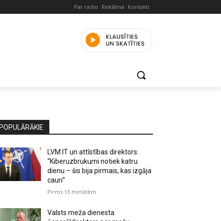
Par radio
Reklāma
Kontakti
POPULĀRĀKIE
LVM IT un attīstības direktors:
“Kiberuzbrukumi notiek katru
dienu – šis bija pirmais, kas izgāja
cauri”
Pirms 13 minūtēm
Valsts meža dienesta