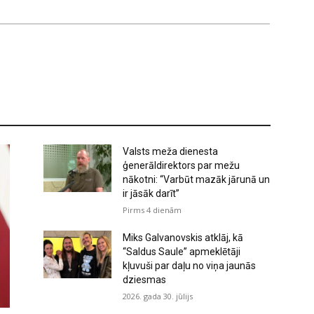
Valsts meža dienesta
ģenerāldirektors par mežu
nākotni: “Varbūt mazāk jārunā un
ir jāsāk darīt”
Pirms 4 dienām
Miks Galvanovskis atklāj, kā
“Saldus Saule” apmeklētāji
kļuvuši par daļu no viņa jaunās
dziesmas
2026. gada 30. jūlijs