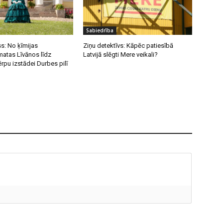
Sabiedrība
s: No ķīmijas
Ziņu detektīvs: Kāpēc patiesībā
atas Līvānos līdz
Latvijā slēgti Mere veikali?
ērpu izstādei Durbes pilī