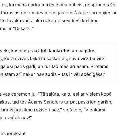
ir tas, ka manā gadījumā es esmu nolicis, nospraudis šo
” Pirms astoņiem deviņiem gadiem Zaļupe sarunājies ar
u tuvākā vai tālākā nākotnē sevi tieši kā filmu
s, ir “Oskars”.”
lvēki, kas nosprauž ļoti konkrētus un augstus
 kurā dzīves laikā tu saskaries, savu virzību virzi
agājuši pāris gadi, un tur tad mēs arī esam. Protams,
stam arī nekur nav zudis – tas ir vēl spēcīgāks.”
lvas ceremoniju. “Tā sajūta, ka tu esi ar visiem kopā
blakus, tad tev Ādams Sandlers turpat paskrien garām,
brīnišķīgi filmu režisori sēž,” viņš teic, “Vienkārši
jau vairāk nav!”
ies ierakstā!