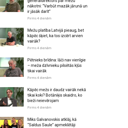
ģenerāldirektors par mežu
nākotni: “Varbūt mazāk jārunā un
ir jāsāk darīt”
Pirms 4 dienām
Mežu platība Latvijā pieaug, bet
kāpēc šķiet, ka tos izcērt arvien
vairāk?
Pirms 4 dienām
Pētnieks brīdina: lāči nav vienīgie
– meža dzīvnieku pilsētās kļūs
tikai vairāk
Pirms 4 dienām
Kāpēc mežs ir daudz vairāk nekā
tikai koki? Botāniķis skaidro, ko
bieži neievērojam
Pirms 4 dienām
Miks Galvanovskis atklāj, kā
“Saldus Saule” apmeklētāji