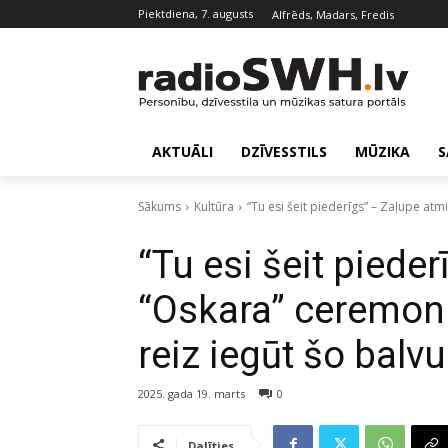
piektdiena, 7. augusts
Alfrēds, Madars, Fredis
AKTUĀLI
DZĪVESSTILS
MŪZIKA
S
Sākums
Kultūra
“Tu esi šeit piederīgs” – Zaļupe at
“Tu esi šeit piede
“Oskara” ceremon
reiz iegūt šo balvu
2025. gada 19. marts
0
Dalīties