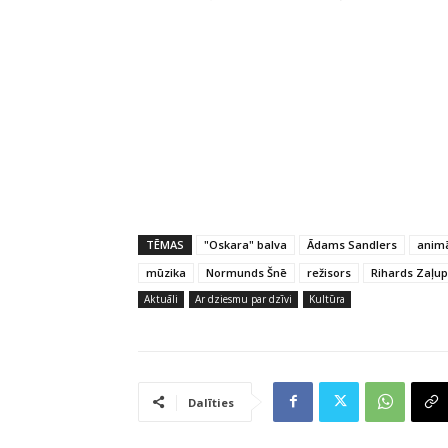
TĒMAS
"Oskara" balva
Ādams Sandlers
animā
mūzika
Normunds Šnē
režisors
Rihards Zaļu
Aktuāli
Ar dziesmu par dzīvi
Kultūra
Dalīties