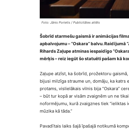
Foto: Jānis Porietis / Publicitātes attēls
Šobrīd starmešu gaismā ir animācijas film
apbalvojumu – “Oskara” balvu. Raidījumā “
Rihards Zaļupe atminas iespaidīgo “Oskara
mērķis – reiz iegūt šo statuēti pašam kā k
Zaļupe atzīst, ka šobrīd, prožektoru gaismā, j
bijusi milzīga straume un, domāju, ka katrs e
protams, vislielākais vilnis bija “Oskara” ce
– būt tur kopā ar visām zvaignēm un ne tikai
noformējumu, kurā zvaigznes tiek “ieliktas iekš
mūzika kā tāda.”
Pavadītais laiks šajā īpašajā notikumā kompo