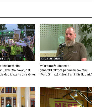
isms
Daba un tūrisms
ednieku vēstis:
Valsts meža dienesta
” uzvar “Salnava”, bet
ģenerāldirektors par mežu nākotni:
a dubļi, azarts un svētku
“Varbūt mazāk jārunā un ir jāsāk darīt”