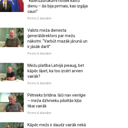
“Kiberuzbrukumi notiek katru
dienu – šis bija pirmais, kas izgāja
cauri”
Pirms 2 dienām
Valsts meža dienesta
ģenerāldirektors par mežu
nākotni: “Varbūt mazāk jārunā un
ir jāsāk darīt”
Pirms 6 dienām
Mežu platība Latvijā pieaug, bet
kāpēc šķiet, ka tos izcērt arvien
vairāk?
Pirms 6 dienām
Pētnieks brīdina: lāči nav vienīgie
– meža dzīvnieku pilsētās kļūs
tikai vairāk
Pirms 6 dienām
Kāpēc mežs ir daudz vairāk nekā