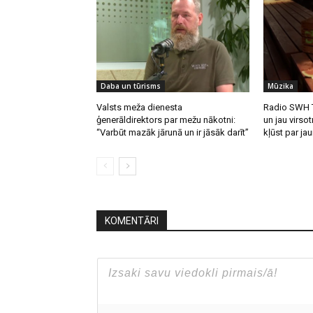
Daba un tūrisms
Mūzika
Valsts meža dienesta
Radio SWH T
ģenerāldirektors par mežu nākotni:
un jau virsot
“Varbūt mazāk jārunā un ir jāsāk darīt”
kļūst par ja
KOMENTĀRI