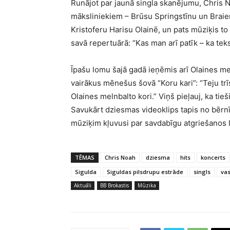
Runājot par jaunā singla skanējumu, Chris 
māksliniekiem – Brūsu Springstīnu un Brai
Kristoferu Harisu Olainē, un pats mūziķis t
savā repertuārā: “Kas man arī patīk – ka tek
Īpašu lomu šajā gadā ieņēmis arī Olaines mel
vairākus mēnešus šovā “Koru kari”: “Teju t
Olaines melnbalto kori.” Viņš pieļauj, ka ti
Savukārt dziesmas videoklips tapis no bērn
mūziķim kļuvusi par savdabīgu atgriešanos la
TĒMAS
Chris Noah
dziesma
hits
koncerts
Sigulda
Siguldas pilsdrupu estrāde
singls
va
Aktuāli
BB Brokastis
Mūzika