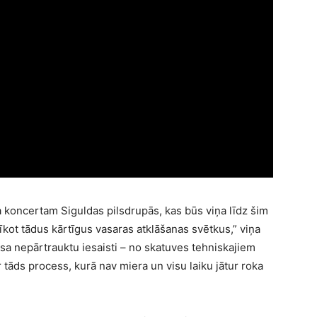
a koncertam Siguldas pilsdrupās, kas būs viņa līdz šim
kot tādus kārtīgus vasaras atklāšanas svētkus,” viņa
sa nepārtrauktu iesaisti – no skatuves tehniskajiem
 tāds process, kurā nav miera un visu laiku jātur roka