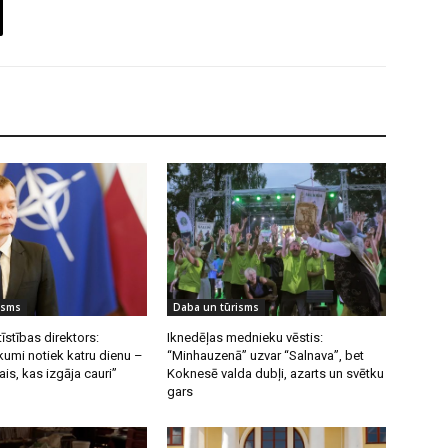
isms
Daba un tūrisms
īstības direktors:
Iknedēļas mednieku vēstis:
umi notiek katru dienu –
“Minhauzenā” uzvar “Salnava”, bet
ais, kas izgāja cauri”
Koknesē valda dubļi, azarts un svētku
gars