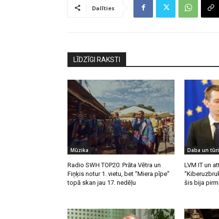
Dalīties
LĪDZĪGI RAKSTI
Mūzika
Daba un tūr
Radio SWH TOP20: Prāta Vētra un
LVM IT un att
Fiņķis notur 1. vietu, bet “Miera pīpe”
“Kiberuzbruk
topā skan jau 17. nedēļu
šis bija pirm