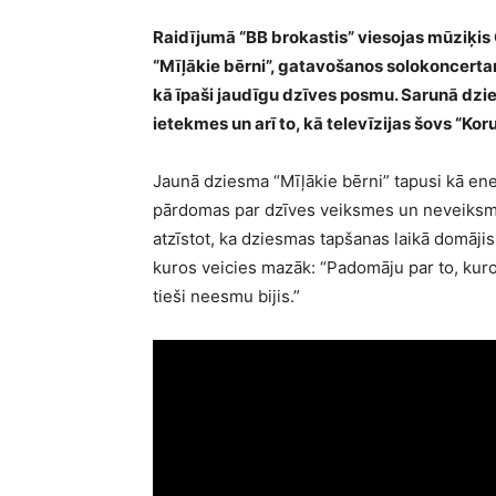
Raidījumā “BB brokastis” viesojas mūziķis 
“Mīļākie bērni”, gatavošanos solokoncerta
kā īpaši jaudīgu dzīves posmu. Sarunā dzi
ietekmes un arī to, kā televīzijas šovs “K
Jaunā dziesma “Mīļākie bērni” tapusi kā ene
pārdomas par dzīves veiksmes un neveiksmes 
atzīstot, ka dziesmas tapšanas laikā domājis 
kuros veicies mazāk: “Padomāju par to, kuro
tieši neesmu bijis.”