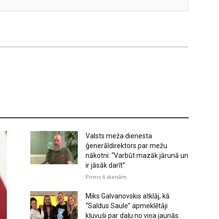
Valsts meža dienesta
ģenerāldirektors par mežu
nākotni: “Varbūt mazāk jārunā un
ir jāsāk darīt”
Pirms 6 dienām
Miks Galvanovskis atklāj, kā
“Saldus Saule” apmeklētāji
kļuvuši par daļu no viņa jaunās