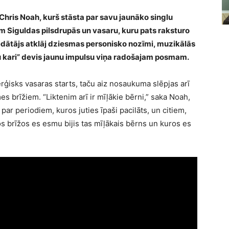
Chris Noah, kurš stāsta par savu jaunāko singlu
m Siguldas pilsdrupās un vasaru, kuru pats raksturo
edātājs atklāj dziesmas personisko nozīmi, muzikālās
oru kari” devis jaunu impulsu viņa radošajam posmam.
rģisks vasaras starts, taču aiz nosaukuma slēpjas arī
brīžiem. “Liktenim arī ir mīļākie bērni,” saka Noah,
par periodiem, kuros juties īpaši pacilāts, un citiem,
s brīžos es esmu bijis tas mīļākais bērns un kuros es