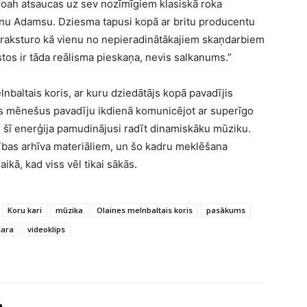
Noah atsaucas uz sev nozīmīgiem klasiskā roka
enu Adamsu. Dziesma tapusi kopā ar britu producentu
o raksturo kā vienu no nepieradinātākajiem skaņdarbiem
stos ir tāda reālisma pieskaņa, nevis salkanums.”
nbaltais koris, ar kuru dziedātājs kopā pavadījis
rīs mēnešus pavadīju ikdienā komunicējot ar superīgo
eši šī enerģija pamudinājusi radīt dinamiskāku mūziku.
ības arhīva materiāliem, un šo kadru meklēšana
ikā, kad viss vēl tikai sākās.
Koru kari
mūzika
Olaines melnbaltais koris
pasākums
sara
videoklips