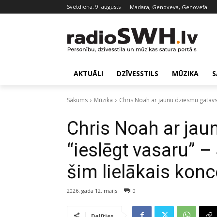
svētdiena, 9. augusts
Madara, Genoveva, Genovefa
AKTUĀLI
DZĪVESSTILS
MŪZIKA
S
Sākums
Mūzika
Chris Noah ar jaunu dziesmu gatavs “
Chris Noah ar jau
“ieslēgt vasaru” – 
šim lielākais konc
2026. gada 12. maijs
0
Dalīties