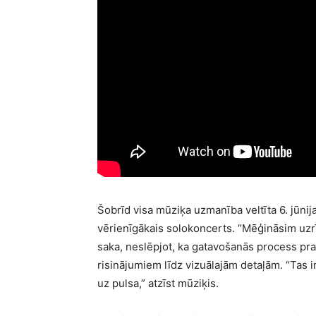
Šobrīd visa mūziķa uzmanība veltīta 6. jūnij
vērienīgākais solokoncerts. “Mēģināsim uzrī
saka, neslēpjot, ka gatavošanās process pra
risinājumiem līdz vizuālajām detaļām. “Tas ir
uz pulsa,” atzīst mūziķis.