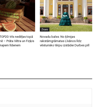
Ziņas
OP20: trīs nedēļas topā
Novadu balss: No ķīmijas
nē – Prāta Vētra un Fiņķis
rakstāmgrāmatas Līvānos līdz
unajiem līderiem
vēsturisko tērpu izstādei Durbes pilī