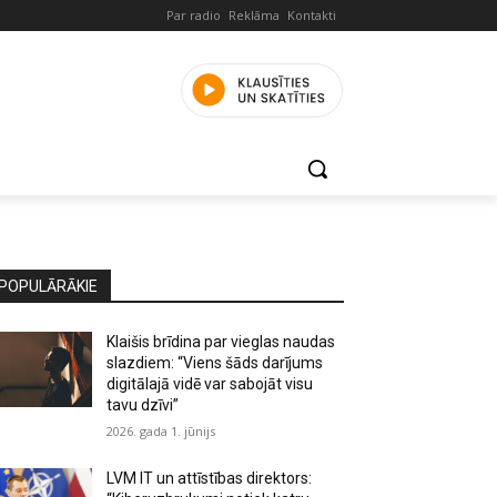
Par radio
Reklāma
Kontakti
POPULĀRĀKIE
Klaišis brīdina par vieglas naudas
slazdiem: “Viens šāds darījums
digitālajā vidē var sabojāt visu
tavu dzīvi”
2026. gada 1. jūnijs
LVM IT un attīstības direktors: