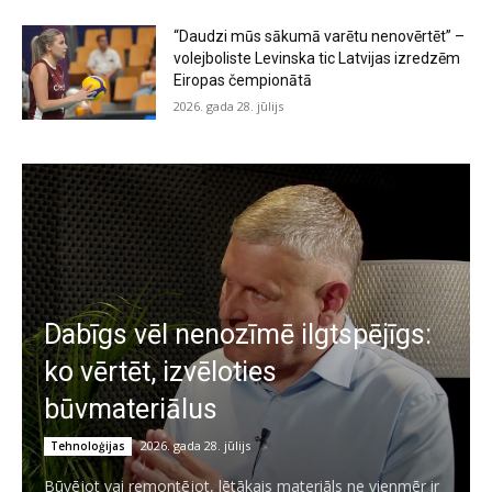
“Daudzi mūs sākumā varētu nenovērtēt” –
volejboliste Levinska tic Latvijas izredzēm
Eiropas čempionātā
2026. gada 28. jūlijs
Dabīgs vēl nenozīmē ilgtspējīgs:
ko vērtēt, izvēloties
būvmateriālus
2026. gada 28. jūlijs
Tehnoloģijas
Būvējot vai remontējot, lētākais materiāls ne vienmēr ir