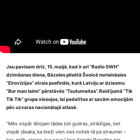
Jau pavisam drīz, 15. maijā, kad ir arī “Radio SWH”
dzimšanas diena, Bāzeles pilsētā Šveicē norisināsies
“Eirovīzijas” otrais pusfināls, kurā Latviju ar dziesmu
“Bur man laimi” pārstāvēs “Tautumeitas”. Raidījumā “Tik
Tik Tik” grupa viesojas, lai padalītos ar savām emocijām
pēc uzvaras nacionālajā atlasē.
“Mēs vispār tēlojam tādas ļoti gudras, strādīgas, bet
vispār jāsaka, ka bieži vien viss notiek tā pa straumei –
ķer, grāb, skrien, kur sauc,” teic Asnate Rancāne par