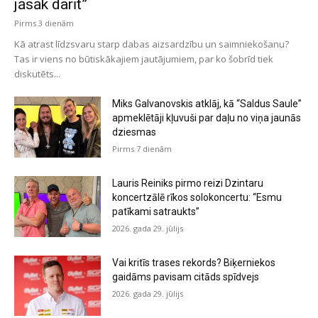
jāsāk darīt”
Pirms 3 dienām
Kā atrast līdzsvaru starp dabas aizsardzību un saimniekošanu?
Tas ir viens no būtiskākajiem jautājumiem, par ko šobrīd tiek
diskutēts...
Miks Galvanovskis atklāj, kā “Saldus Saule”
apmeklētāji kļuvuši par daļu no viņa jaunās
dziesmas
Pirms 7 dienām
Lauris Reiniks pirmo reizi Dzintaru
koncertzālē rīkos solokoncertu: “Esmu
patīkami satraukts”
2026. gada 29. jūlijs
Vai kritīs trases rekords? Biķerniekos
gaidāms pavisam citāds spīdvejs
2026. gada 29. jūlijs