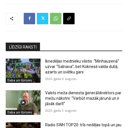
LĪDZĪGI RAKSTI
Iknedēļas mednieku vēstis: “Minhauzenā”
uzvar “Salnava”, bet Koknesē valda dubļi,
azarts un svētku gars
2026. gada 4. augusts
Daba un tūrisms
Valsts meža dienesta ģenerāldirektors par
mežu nākotni: “Varbūt mazāk jārunā un ir
jāsāk darīt”
2026. gada 3. augusts
Daba un tūrisms
Radio SWH TOP20: trīs nedēļas topā un jau