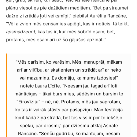
plānu viesoties pie dažādiem medijiem. “Bet pa straumei
dažreiz izrādās ļoti veiksmīgi,” piebilst Aurēlija Rancāne,
“Vēl aizvien mēs cenšamies apjēgt, kas ir noticis, tā teikt,
apsmadzeņot
, kas tas ir, kur mēs šobrīd esam, bet,
protams, mēs esam arī uz šo gājušas apzināti.”
“Mēs darīsim, ko varēsim. Mēs, manuprāt, mākam
arī ar viltību, ar skatieniem un strādāt arī ar neko
vai mazumiņu. Es domāju, ka mums izdosies!”
noteic Laura Līcīte. “Neesam jau tagad arī ļoti
māņticīgas – tikai bursimies, sēdēsim un bursim to
“Eirovīziju” – nē, nē. Protams, mēs jau saprotam,
ka tas ir vairāk stāsts par pašapziņu. Manifestācija
kaut kādā ziņā strādā, bet tas viss ir par to iekšējo
spēku, par drosmi,” par dziesmu atklāj Asnate
Rancāne. “Senču gudrību, ko mantojam, nesam