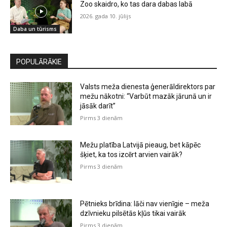
Zoo skaidro, ko tas dara dabas labā
2026. gada 10. jūlijs
Daba un tūrisms
POPULĀRĀKIE
Valsts meža dienesta ģenerāldirektors par
mežu nākotni: “Varbūt mazāk jārunā un ir
jāsāk darīt”
Pirms 3 dienām
Mežu platība Latvijā pieaug, bet kāpēc
šķiet, ka tos izcērt arvien vairāk?
Pirms 3 dienām
Pētnieks brīdina: lāči nav vienīgie – meža
dzīvnieku pilsētās kļūs tikai vairāk
Pirms 3 dienām