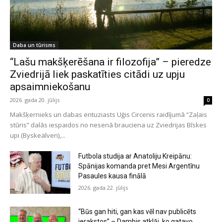
Daba un tūrisms
“Lašu makšķerēšana ir filozofija” – pieredze
Zviedrijā liek paskatīties citādi uz upju
apsaimniekošanu
2026. gada 20. jūlijs
0
Makšķernieks un dabas entuziasts Uģis Circenis raidījumā “Zaļais
stūris” dalās iespaidos no nesenā brauciena uz Zviedrijas Bīskes
upi (Byskeälven),...
Futbola studija ar Anatoliju Kreipānu:
Spānijas komanda pret Mesi Argentīnu
Pasaules kausa finālā
2026. gada 22. jūlijs
“Būs gan hiti, gan kas vēl nav publicēts
ierakstos” – Dambis atklāj, ko gatavo