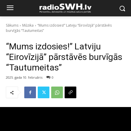
Sākums
Mūzika
“Mums izdosies!” Latviju “Eirovīzijā” pārstāvēs
burvīgās “Tautumeitas”
“Mums izdosies!” Latviju
“Eirovīzijā” pārstāvēs burvīgās
“Tautumeitas”
2025. gada 10. februāris
0