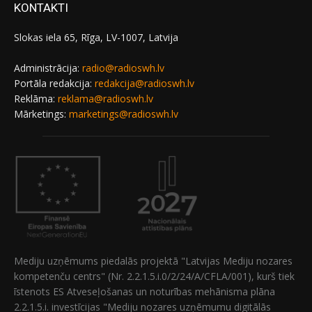
KONTAKTI
Slokas iela 65, Rīga, LV-1007, Latvija
Administrācija:
radio@radioswh.lv
Portāla redakcija:
redakcija@radioswh.lv
Reklāma:
reklama@radioswh.lv
Mārketings:
marketings@radioswh.lv
Mediju uzņēmums piedalās projektā "Latvijas Mediju nozares
kompetenču centrs" (Nr. 2.2.1.5.i.0/2/24/A/CFLA/001), kurš tiek
īstenots ES Atveseļošanas un noturības mehānisma plāna
2.2.1.5.i. investīcijas "Mediju nozares uzņēmumu digitālās