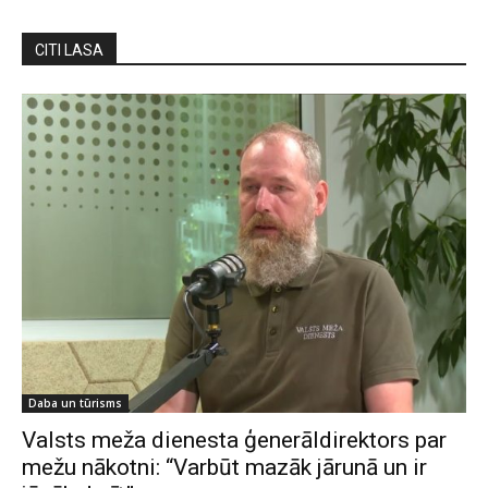
CITI LASA
Daba un tūrisms
Valsts meža dienesta ģenerāldirektors par
mežu nākotni: “Varbūt mazāk jārunā un ir