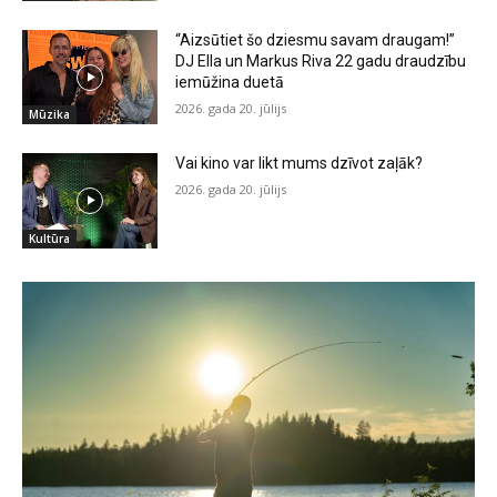
“Aizsūtiet šo dziesmu savam draugam!”
DJ Ella un Markus Riva 22 gadu draudzību
iemūžina duetā
2026. gada 20. jūlijs
Mūzika
Vai kino var likt mums dzīvot zaļāk?
2026. gada 20. jūlijs
Kultūra