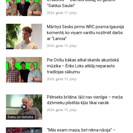
“Saldus Saulei”
2026. gada 17. jūlijs
Mārtiņš Sesks pirms WRC posma Igaunijā
komentē, ko viņam varētu nozīmēt darbs
ar “Lancia”
2026. gada 15. jūlijs
Pie Ovīšu bākas atkal skanēs akustiskā
mūzika – Ēriks Loks atklāj neparasto
tradīcijas sākumu
2026. gada 15. jūlijs
Pētnieks brīdina: lāči nav vienīgie – meža
dzīvnieku pilsētās kļūs tikai vairāk
2026. gada 15. jūlijs
Daba un tūrisms
“Mēs esam maza, bet nikna nācija” –