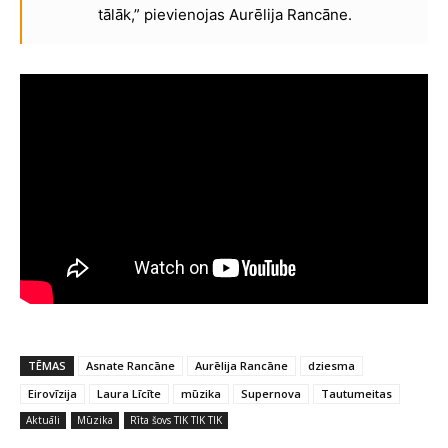
tālāk,” pievienojas Aurēlija Rancāne.
TĒMAS
Asnate Rancāne
Aurēlija Rancāne
dziesma
Eirovīzija
Laura Līcīte
mūzika
Supernova
Tautumeitas
Aktuāli
Mūzika
Rīta šovs TIK TIK TIK