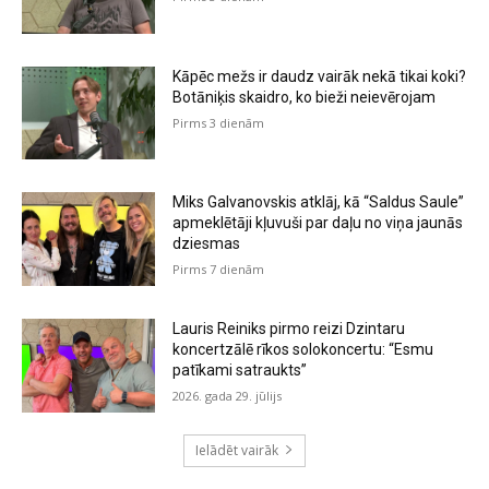
Kāpēc mežs ir daudz vairāk nekā tikai koki?
Botāniķis skaidro, ko bieži neievērojam
Pirms 3 dienām
Miks Galvanovskis atklāj, kā “Saldus Saule”
apmeklētāji kļuvuši par daļu no viņa jaunās
dziesmas
Pirms 7 dienām
Lauris Reiniks pirmo reizi Dzintaru
koncertzālē rīkos solokoncertu: “Esmu
patīkami satraukts”
2026. gada 29. jūlijs
Ielādēt vairāk