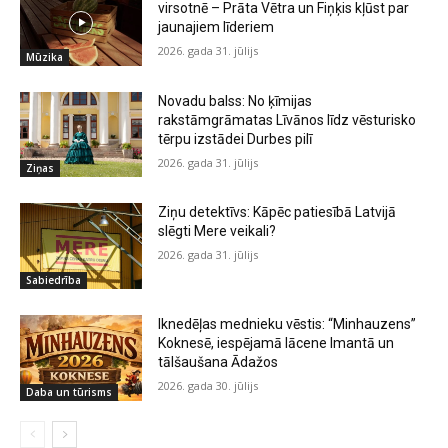
virsotnē – Prāta Vētra un Fiņķis kļūst par
jaunajiem līderiem
2026. gada 31. jūlijs
Mūzika
Novadu balss: No ķīmijas
rakstāmgrāmatas Līvānos līdz vēsturisko
tērpu izstādei Durbes pilī
2026. gada 31. jūlijs
Ziņas
Ziņu detektīvs: Kāpēc patiesībā Latvijā
slēgti Mere veikali?
2026. gada 31. jūlijs
Sabiedrība
Iknedēļas mednieku vēstis: “Minhauzens”
Koknesē, iespējamā lācene Imantā un
tālšaušana Ādažos
2026. gada 30. jūlijs
Daba un tūrisms