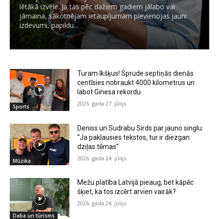
lētākā izvēle. Ja tas pēc dažiem gadiem jālabo vai
jāmaina, sākotnējam ietaupījumam pievienojas jauni
izdevumi, papildu...
Turam īkšķus! Sprude septiņās dienās
centīsies nobraukt 4000 kilometrus un
labot Ginesa rekordu
2026. gada 27. jūlijs
Sports
Deniss un Sudrabu Sirds par jauno singlu:
“Ja paklausies tekstos, tur ir diezgan
dziļas tēmas”
2026. gada 24. jūlijs
Mūzika
Mežu platība Latvijā pieaug, bet kāpēc
šķiet, ka tos izcērt arvien vairāk?
2026. gada 24. jūlijs
Daba un tūrisms