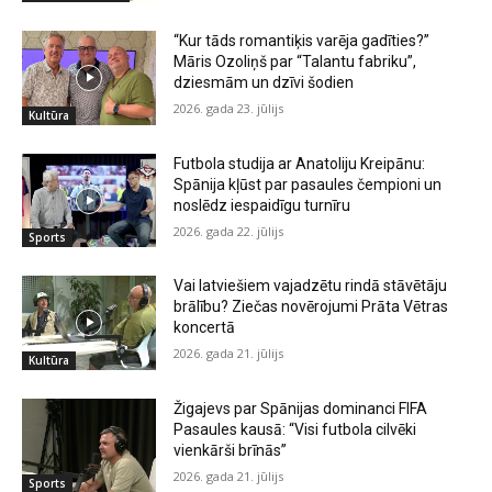
“Kur tāds romantiķis varēja gadīties?”
Māris Ozoliņš par “Talantu fabriku”,
dziesmām un dzīvi šodien
2026. gada 23. jūlijs
Kultūra
Futbola studija ar Anatoliju Kreipānu:
Spānija kļūst par pasaules čempioni un
noslēdz iespaidīgu turnīru
2026. gada 22. jūlijs
Sports
Vai latviešiem vajadzētu rindā stāvētāju
brālību? Ziečas novērojumi Prāta Vētras
koncertā
2026. gada 21. jūlijs
Kultūra
Žigajevs par Spānijas dominanci FIFA
Pasaules kausā: “Visi futbola cilvēki
vienkārši brīnās”
2026. gada 21. jūlijs
Sports