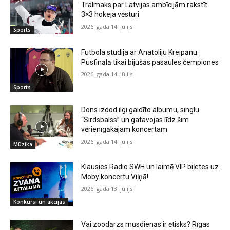
Tralmaks par Latvijas ambīcijām rakstīt
3×3 hokeja vēsturi
2026. gada 14. jūlijs
Sports
Futbola studija ar Anatoliju Kreipānu:
Pusfinālā tikai bijušās pasaules čempiones
2026. gada 14. jūlijs
Sports
Dons izdod ilgi gaidīto albumu, singlu
“Sirdsbalss” un gatavojas līdz šim
vērienīgākajam koncertam
2026. gada 14. jūlijs
Mūzika
Klausies Radio SWH un laimē VIP biļetes uz
Moby koncertu Viļņā!
2026. gada 13. jūlijs
Konkursi un akcijas
Vai zoodārzs mūsdienās ir ētisks? Rīgas