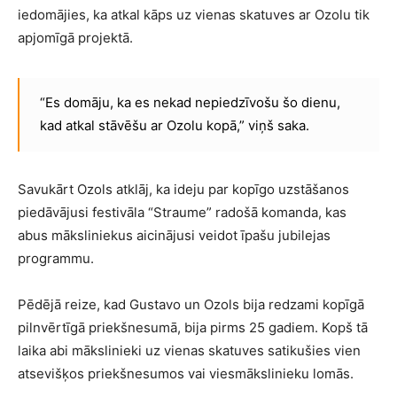
iedomājies, ka atkal kāps uz vienas skatuves ar Ozolu tik
apjomīgā projektā.
“Es domāju, ka es nekad nepiedzīvošu šo dienu,
kad atkal stāvēšu ar Ozolu kopā,” viņš saka.
Savukārt Ozols atklāj, ka ideju par kopīgo uzstāšanos
piedāvājusi festivāla “Straume” radošā komanda, kas
abus māksliniekus aicinājusi veidot īpašu jubilejas
programmu.
Pēdējā reize, kad Gustavo un Ozols bija redzami kopīgā
pilnvērtīgā priekšnesumā, bija pirms 25 gadiem. Kopš tā
laika abi mākslinieki uz vienas skatuves satikušies vien
atsevišķos priekšnesumos vai viesmākslinieku lomās.