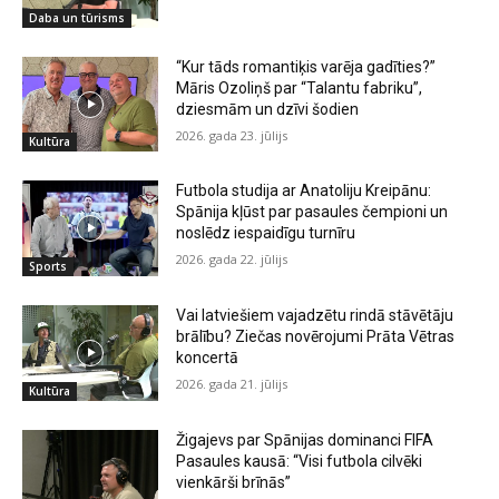
Daba un tūrisms
“Kur tāds romantiķis varēja gadīties?”
Māris Ozoliņš par “Talantu fabriku”,
dziesmām un dzīvi šodien
2026. gada 23. jūlijs
Kultūra
Futbola studija ar Anatoliju Kreipānu:
Spānija kļūst par pasaules čempioni un
noslēdz iespaidīgu turnīru
2026. gada 22. jūlijs
Sports
Vai latviešiem vajadzētu rindā stāvētāju
brālību? Ziečas novērojumi Prāta Vētras
koncertā
2026. gada 21. jūlijs
Kultūra
Žigajevs par Spānijas dominanci FIFA
Pasaules kausā: “Visi futbola cilvēki
vienkārši brīnās”