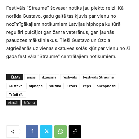
Festivāls “Straume” šovasar notiks jau piekto reizi. Kā
norāda Gustavo, gadu gaitā tas kļuvis par vienu no
nozīmīgākajiem notikumiem Latvijas hiphopa kultūrā,
regulāri pulcējot gan žanra veterānus, gan jaunās
paaudzes māksliniekus. Tieši Gustavo un Ozola
atgriešanās uz vienas skatuves solās kļūt par vienu no šī
gada festivāla “Straume” centrālajiem notikumiem.
TĒMAS
ansis
dziesma
festivāls
Festivāls Straume
Gustavo
hiphops
mūzika
Ozols
reps
Skrapneshi
Trādi rīti
Aktuāli
Mūzika