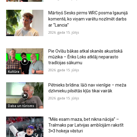
Mārtiņš Sesks pirms WRC posma Igaunijā
komentē, ko viņam varētu nozīmēt darbs
ar “Lancia”
2026. gada 15. jūlijs
Pie Ovīšu bākas atkal skanēs akustiskā
mūzika – Ēriks Loks atklāj neparasto
tradīcijas sākumu
2026. gada 15. jūlijs
Kultūra
Pētnieks brīdina: lāči nav vienīgie – meža
dzīvnieku pilsētās kļūs tikai vairāk
2026. gada 15. jūlijs
Daba un tūrisms
“Mēs esam maza, bet nikna nācija” –
Tralmaks par Latvijas ambīcijām rakstīt
3×3 hokeja vēsturi