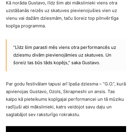
Kā norāda Gustavo, līdz šim abi mākslinieki viens otra
uzstāšanās reizēs uz skatuves pievienojušies vien uz
vienu vai dažām dziesmām, taču šoreiz top pilnvērtīga
kopīga programma.
“Līdz šim parasti mēs viens otra performancēs uz
dziesmu divām pievienojāmies uz skatuves. Un
šoreiz tas būs tāds kopējs,” saka Gustavo.
Par godu festivālam tapusi arī īpaša dziesma – “G.O.”, kurā
apvienojas Gustavo, Ozols, Skrapneshi un ansis. Tas
kalpo kā pieteikums kopīgajai performancei un tā mūziku
radījuši abi mākslinieki, katrs veidojot savu daļu un
saglabājot sev raksturīgo rokrakstu.