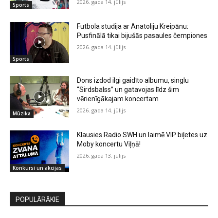
2026. gada 14. jūlijs
Sports
Futbola studija ar Anatoliju Kreipānu:
Pusfinālā tikai bijušās pasaules čempiones
2026. gada 14. jūlijs
Sports
Dons izdod ilgi gaidīto albumu, singlu
“Sirdsbalss” un gatavojas līdz šim
vērienīgākajam koncertam
2026. gada 14. jūlijs
Mūzika
Klausies Radio SWH un laimē VIP biļetes uz
Moby koncertu Viļņā!
2026. gada 13. jūlijs
Konkursi un akcijas
POPULĀRĀKIE