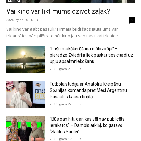
Kultūra
Vai kino var likt mums dzīvot zaļāk?
2026. gada 20. jūlijs
0
Vai kino var glābt pasauli? Pirmajā brīdī šāds jautājums var
izklausīties pārspīlēts, tomēr kino jau sen nav tikai izklaide....
“Lašu makšķerēšana ir filozofija” –
pieredze Zviedrijā liek paskatīties citādi uz
upju apsaimniekošanu
2026. gada 20. jūlijs
Futbola studija ar Anatoliju Kreipānu:
Spānijas komanda pret Mesi Argentīnu
Pasaules kausa finālā
2026. gada 22. jūlijs
“Būs gan hiti, gan kas vēl nav publicēts
ierakstos” – Dambis atklāj, ko gatavo
“Saldus Saulei”
2026. gada 17. jūlijs