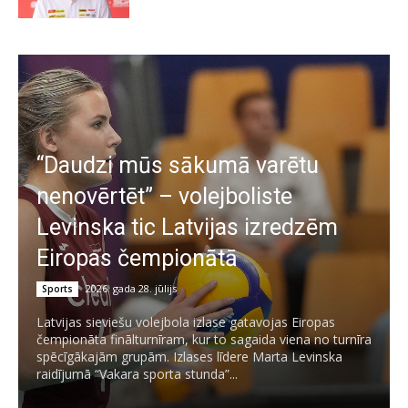
“Daudzi mūs sākumā varētu
nenovērtēt” – volejboliste
Levinska tic Latvijas izredzēm
Eiropas čempionātā
2026. gada 28. jūlijs
Sports
Latvijas sieviešu volejbola izlase gatavojas Eiropas
čempionāta finālturnīram, kur to sagaida viena no turnīra
spēcīgākajām grupām. Izlases līdere Marta Levinska
raidījumā “Vakara sporta stunda”...