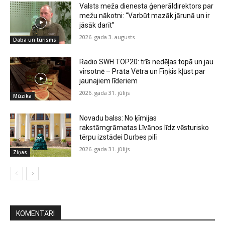
Valsts meža dienesta ģenerāldirektors par
mežu nākotni: “Varbūt mazāk jārunā un ir
jāsāk darīt”
2026. gada 3. augusts
Daba un tūrisms
Radio SWH TOP20: trīs nedēļas topā un jau
virsotnē – Prāta Vētra un Fiņķis kļūst par
jaunajiem līderiem
2026. gada 31. jūlijs
Mūzika
Novadu balss: No ķīmijas
rakstāmgrāmatas Līvānos līdz vēsturisko
tērpu izstādei Durbes pilī
2026. gada 31. jūlijs
Ziņas
KOMENTĀRI