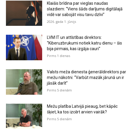
Klaišis brīdina par vieglas naudas
slazdiem: “Viens šāds darījums digitālajā
vidē var sabojāt visu tavu dzīvi”
2026. gada 1. jūnijs
LVM IT un attīstības direktors:
“Kiberuzbrukumi notiek katru dienu – šis
bija pirmais, kas izgāja cauri”
Pirms 1 dienas
Valsts meža dienesta ģenerāldirektors par
mežu nākotni: “Varbūt mazāk jārunā un ir
jāsāk darīt”
Pirms 5 dienām
Mežu platība Latvijā pieaug, bet kāpēc
šķiet, ka tos izcērt arvien vairāk?
Pirms 5 dienām