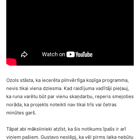
Ozols stāsta, ka iecerēta pilnvērtīga kopīga programma,
nevis tikai viena dziesma. Kad raidījuma vadītāji pieļauj,
ka runa varētu būt par vienu skaņdarbu, reperis smejoties
norāda, ka projekts noteikti nav tikai trīs vai četras
minūtes garš.
Tāpat abi mākslinieki atzīst, ka šis notikums īpašs ir arī
viņiem pašiem. Gustavo neslēpj, ka vēl pirms laika nebūtu