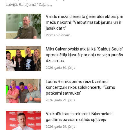
Latvijā. Raidījumā “Zaļais...
Valsts meža dienesta ģenerāldirektors par
mežu nākotni: “Varbūt mazāk jārunā un ir
jāsāk darīt”
Pirms 5 dienām
Miks Galvanovskis atklāj, kā “Saldus Saule”
apmeklētāji kļuvuši par daļu no viņa jaunās
dziesmas
2026. gada 30. jūlijs
Lauris Reiniks pirmo reizi Dzintaru
koncertzālē rīkos solokoncertu: “Esmu
patīkami satraukts”
2026. gada 29. jūlijs
Vai kritīs trases rekords? Biķerniekos
gaidāms pavisam citāds spīdvejs
2026. gada 29. jūlijs