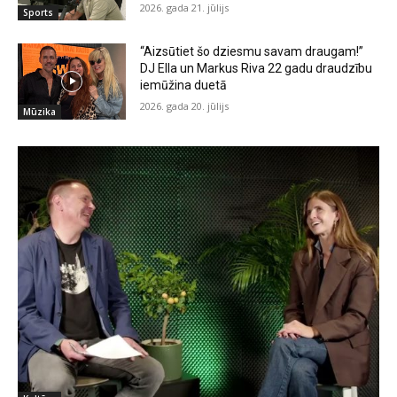
2026. gada 21. jūlijs
Sports
“Aizsūtiet šo dziesmu savam draugam!”
DJ Ella un Markus Riva 22 gadu draudzību
iemūžina duetā
2026. gada 20. jūlijs
Mūzika