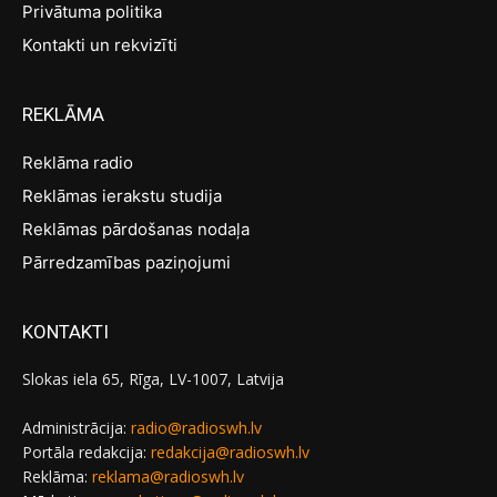
Privātuma politika
Kontakti un rekvizīti
REKLĀMA
Reklāma radio
Reklāmas ierakstu studija
Reklāmas pārdošanas nodaļa
Pārredzamības paziņojumi
KONTAKTI
Slokas iela 65, Rīga, LV-1007, Latvija
Administrācija:
radio@radioswh.lv
Portāla redakcija:
redakcija@radioswh.lv
Reklāma:
reklama@radioswh.lv