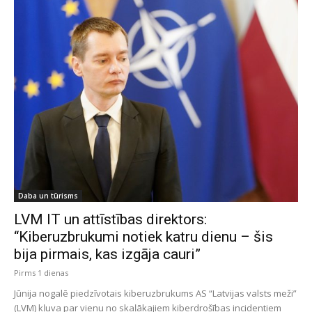
Daba un tūrisms
LVM IT un attīstības direktors:
“Kiberuzbrukumi notiek katru dienu – šis
bija pirmais, kas izgāja cauri”
Pirms 1 dienas
Jūnija nogalē piedzīvotais kiberuzbrukums AS “Latvijas valsts meži”
(LVM) kļuva par vienu no skaļākajiem kiberdrošības incidentiem