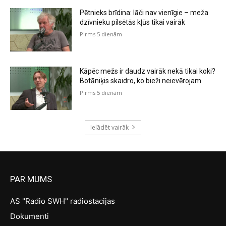
Pētnieks brīdina: lāči nav vienīgie – meža
dzīvnieku pilsētās kļūs tikai vairāk
Pirms 5 dienām
Kāpēc mežs ir daudz vairāk nekā tikai koki?
Botāniķis skaidro, ko bieži neievērojam
Pirms 5 dienām
Ielādēt vairāk
PAR MUMS
AS "Radio SWH" radiostacijas
Dokumenti