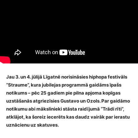
Jau 3. un 4. jūlijā Līgatnē norisināsies hiphopa festivāls
“Straume”, kura jubilejas programmā gaidāms īpašs
notikums – pēc 25 gadiem pie pilna apjoma kopīgas
uzstāšanās atgriezīsies Gustavo un Ozols. Par gaidāmo
notikumu abi mākslinieki stāsta raidījumā “Trādi rīti”,
atklājot, ka šoreiz iecerēts kas daudz vairāk par ierastu
uznācienu uz skatuves.