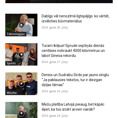
Dabīgs vēl nenozīmē ilgtspējīgs: ko vērtēt,
izvēloties būvmateriālus
2026. gada 28. jūlijs
Tehnoloģijas
Turam īkšķus! Sprude septiņās dienās
centīsies nobraukt 4000 kilometrus un
labot Ginesa rekordu
2026. gada 27. jūlijs
Sports
Deniss un Sudrabu Sirds par jauno singlu:
“Ja paklausies tekstos, tur ir diezgan
dziļas tēmas”
2026. gada 24. jūlijs
Mūzika
Mežu platība Latvijā pieaug, bet kāpēc
šķiet, ka tos izcērt arvien vairāk?
2026. gada 24. jūlijs