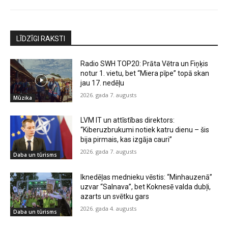
LĪDZĪGI RAKSTI
Radio SWH TOP20: Prāta Vētra un Fiņķis
notur 1. vietu, bet “Miera pīpe” topā skan
jau 17. nedēļu
2026. gada 7. augusts
Mūzika
LVM IT un attīstības direktors:
“Kiberuzbrukumi notiek katru dienu – šis
bija pirmais, kas izgāja cauri”
2026. gada 7. augusts
Daba un tūrisms
Iknedēļas mednieku vēstis: “Minhauzenā”
uzvar “Salnava”, bet Koknesē valda dubļi,
azarts un svētku gars
2026. gada 4. augusts
Daba un tūrisms