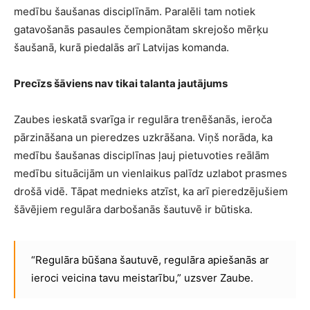
medību šaušanas disciplīnām. Paralēli tam notiek
gatavošanās pasaules čempionātam skrejošo mērķu
šaušanā, kurā piedalās arī Latvijas komanda.
Precīzs šāviens nav tikai talanta jautājums
Zaubes ieskatā svarīga ir regulāra trenēšanās, ieroča
pārzināšana un pieredzes uzkrāšana. Viņš norāda, ka
medību šaušanas disciplīnas ļauj pietuvoties reālām
medību situācijām un vienlaikus palīdz uzlabot prasmes
drošā vidē. Tāpat mednieks atzīst, ka arī pieredzējušiem
šāvējiem regulāra darbošanās šautuvē ir būtiska.
“Regulāra būšana šautuvē, regulāra apiešanās ar
ieroci veicina tavu meistarību,” uzsver Zaube.