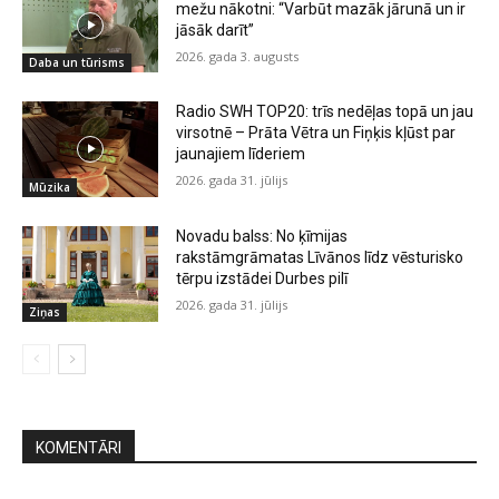
mežu nākotni: “Varbūt mazāk jārunā un ir
jāsāk darīt”
2026. gada 3. augusts
Daba un tūrisms
Radio SWH TOP20: trīs nedēļas topā un jau
virsotnē – Prāta Vētra un Fiņķis kļūst par
jaunajiem līderiem
2026. gada 31. jūlijs
Mūzika
Novadu balss: No ķīmijas
rakstāmgrāmatas Līvānos līdz vēsturisko
tērpu izstādei Durbes pilī
2026. gada 31. jūlijs
Ziņas
KOMENTĀRI