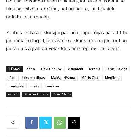
lāču parādīšanos nereti ir tik liela, ka reizēm jādomā ne
tikai par cilvēku drošību, bet arī par to, lai dzīvnieki
netiktu lieki traucēti.
Zaubes ieskatā diskusijai par lāču populācijas pārvaldību
jānotiek jau tagad, jo dzīvnieku skaits turpina pieaugt un
jautājums agrāk vai vēlāk kļūs neizbēgams arī Latvijā.
TĒMAS
daba
Dāvis Zaube
dzīvnieki
ierocis
Jānis Kļaviņš
lācis
loku medības
Makšķerēšana
Māris Olte
Medības
mednieki
mežs
šaušana
Aktuāli
Daba un tūrisms
Zaļais Stūris