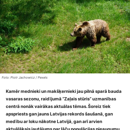
Foto: Piotr Jachowicz / Pexels
Kamēr mednieki un makšķernieki jau pilnā sparā bauda
vasaras sezonu, raidījumā “Zaļais stūris” uzmanības
centrā nonāk vairākas aktuālas tēmas. Šoreiz tiek
apspriests gan jauns Latvijas rekords šaušanā, gan
medību ar loku nākotne Latvijā, gan arī arvien
aktuālākais jautājums par lāču populācijas pieaugumu.