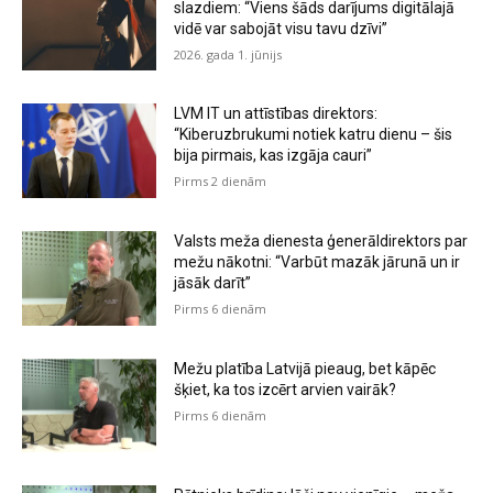
slazdiem: “Viens šāds darījums digitālajā
vidē var sabojāt visu tavu dzīvi”
2026. gada 1. jūnijs
LVM IT un attīstības direktors:
“Kiberuzbrukumi notiek katru dienu – šis
bija pirmais, kas izgāja cauri”
Pirms 2 dienām
Valsts meža dienesta ģenerāldirektors par
mežu nākotni: “Varbūt mazāk jārunā un ir
jāsāk darīt”
Pirms 6 dienām
Mežu platība Latvijā pieaug, bet kāpēc
šķiet, ka tos izcērt arvien vairāk?
Pirms 6 dienām