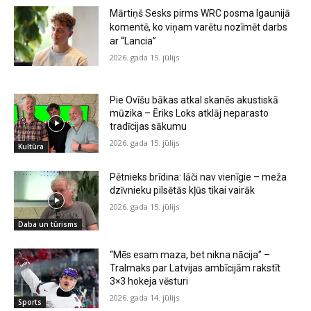
Mārtiņš Sesks pirms WRC posma Igaunijā
komentē, ko viņam varētu nozīmēt darbs
ar “Lancia”
2026. gada 15. jūlijs
Pie Ovīšu bākas atkal skanēs akustiskā
mūzika – Ēriks Loks atklāj neparasto
tradīcijas sākumu
2026. gada 15. jūlijs
Kultūra
Pētnieks brīdina: lāči nav vienīgie – meža
dzīvnieku pilsētās kļūs tikai vairāk
2026. gada 15. jūlijs
Daba un tūrisms
“Mēs esam maza, bet nikna nācija” –
Tralmaks par Latvijas ambīcijām rakstīt
3×3 hokeja vēsturi
2026. gada 14. jūlijs
Sports