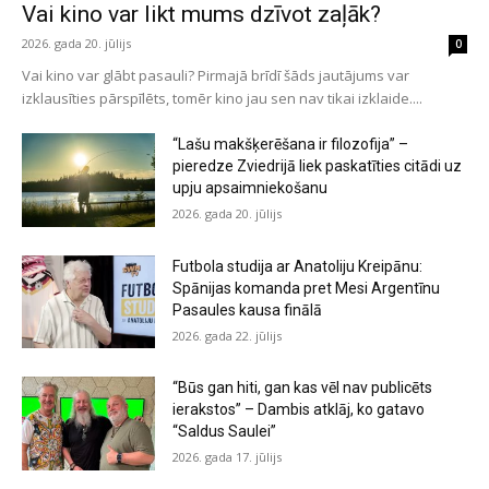
Vai kino var likt mums dzīvot zaļāk?
2026. gada 20. jūlijs
0
Vai kino var glābt pasauli? Pirmajā brīdī šāds jautājums var
izklausīties pārspīlēts, tomēr kino jau sen nav tikai izklaide....
“Lašu makšķerēšana ir filozofija” –
pieredze Zviedrijā liek paskatīties citādi uz
upju apsaimniekošanu
2026. gada 20. jūlijs
Futbola studija ar Anatoliju Kreipānu:
Spānijas komanda pret Mesi Argentīnu
Pasaules kausa finālā
2026. gada 22. jūlijs
“Būs gan hiti, gan kas vēl nav publicēts
ierakstos” – Dambis atklāj, ko gatavo
“Saldus Saulei”
2026. gada 17. jūlijs