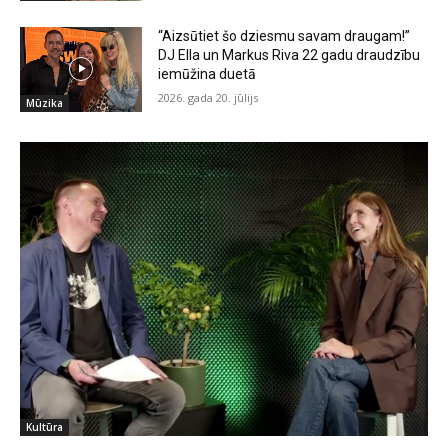
“Aizsūtiet šo dziesmu savam draugam!”
DJ Ella un Markus Riva 22 gadu draudzību
iemūžina duetā
2026. gada 20. jūlijs
Mūzika
Kultūra