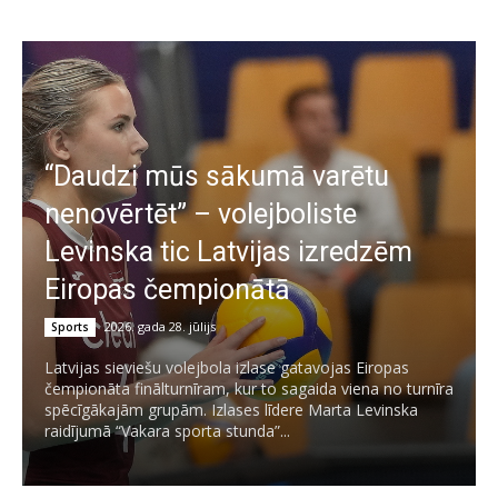
“Daudzi mūs sākumā varētu
nenovērtēt” – volejboliste
Levinska tic Latvijas izredzēm
Eiropas čempionātā
2026. gada 28. jūlijs
Sports
Latvijas sieviešu volejbola izlase gatavojas Eiropas
čempionāta finālturnīram, kur to sagaida viena no turnīra
spēcīgākajām grupām. Izlases līdere Marta Levinska
raidījumā “Vakara sporta stunda”...