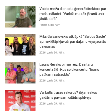
Valsts meža dienesta ģenerāldirektors par
mežu nākotni: “Varbūt mazāk jārunā un ir
jāsāk darīt”
Pirms 6 dienām
Miks Galvanovskis atklāj, kā “Saldus Saule”
apmeklētāji kļuvuši par daļu no viņa jaunās
dziesmas
2026. gada 30. jūlijs
Lauris Reiniks pirmo reizi Dzintaru
koncertzālē rīkos solokoncertu: “Esmu
patīkami satraukts”
2026. gada 29. jūlijs
Vai kritīs trases rekords? Biķerniekos
gaidāms pavisam citāds spīdvejs
2026. gada 29. jūlijs