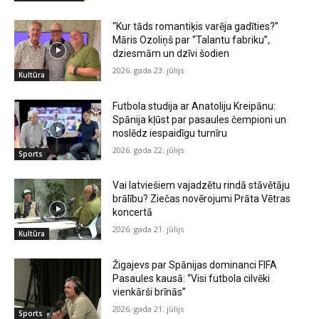
“Kur tāds romantiķis varēja gadīties?”
Māris Ozoliņš par “Talantu fabriku”,
dziesmām un dzīvi šodien
2026. gada 23. jūlijs
Kultūra
Futbola studija ar Anatoliju Kreipānu:
Spānija kļūst par pasaules čempioni un
noslēdz iespaidīgu turnīru
2026. gada 22. jūlijs
Sports
Vai latviešiem vajadzētu rindā stāvētāju
brālību? Ziečas novērojumi Prāta Vētras
koncertā
2026. gada 21. jūlijs
Kultūra
Žigajevs par Spānijas dominanci FIFA
Pasaules kausā: “Visi futbola cilvēki
vienkārši brīnās”
2026. gada 21. jūlijs
Sports