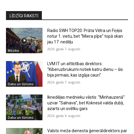
LĪDZĪGI RAKSTI
Radio SWH TOP20: Prāta Vētra un Fiņķis
notur 1. vietu, bet “Miera pīpe” topā skan
jau 17. nedēļu
2026. gada 7. augusts
Mūzika
LVM IT un attīstības direktors:
“Kiberuzbrukumi notiek katru dienu – šis
bija pirmais, kas izgāja cauri”
2026. gada 7. augusts
Daba un tūrisms
Iknedēļas mednieku vēstis: “Minhauzenā”
uzvar “Salnava”, bet Koknesē valda dubļi,
azarts un svētku gars
2026. gada 4. augusts
Daba un tūrisms
Valsts meža dienesta ģenerāldirektors par