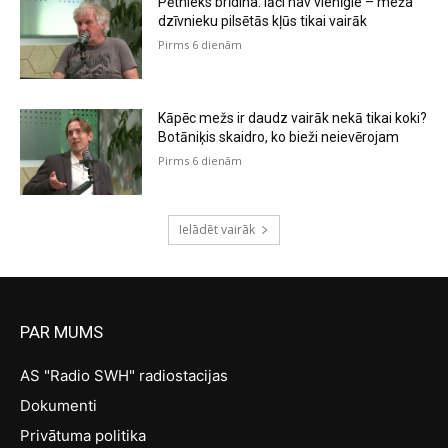
Pētnieks brīdina: lāči nav vienīgie – meža
dzīvnieku pilsētās kļūs tikai vairāk
Pirms 6 dienām
Kāpēc mežs ir daudz vairāk nekā tikai koki?
Botāniķis skaidro, ko bieži neievērojam
Pirms 6 dienām
Ielādēt vairāk
PAR MUMS
AS "Radio SWH" radiostacijas
Dokumenti
Privātuma politika