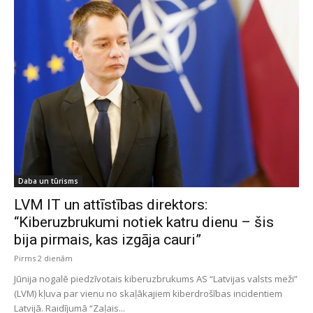
Daba un tūrisms
LVM IT un attīstības direktors:
“Kiberuzbrukumi notiek katru dienu – šis
bija pirmais, kas izgāja cauri”
Pirms 2 dienām
Jūnija nogalē piedzīvotais kiberuzbrukums AS “Latvijas valsts meži”
(LVM) kļuva par vienu no skaļākajiem kiberdrošības incidentiem
Latvijā. Raidījumā “Zaļais...