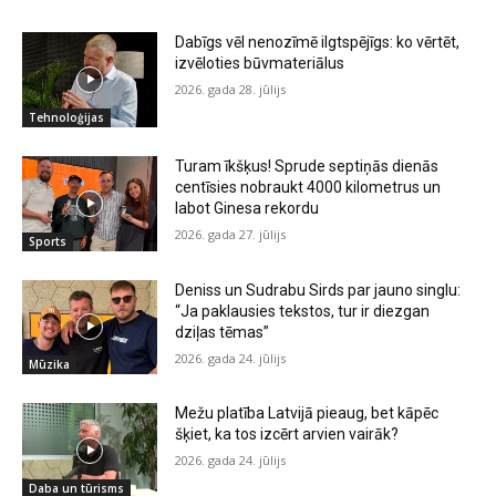
Dabīgs vēl nenozīmē ilgtspējīgs: ko vērtēt,
izvēloties būvmateriālus
2026. gada 28. jūlijs
Tehnoloģijas
Turam īkšķus! Sprude septiņās dienās
centīsies nobraukt 4000 kilometrus un
labot Ginesa rekordu
2026. gada 27. jūlijs
Sports
Deniss un Sudrabu Sirds par jauno singlu:
“Ja paklausies tekstos, tur ir diezgan
dziļas tēmas”
2026. gada 24. jūlijs
Mūzika
Mežu platība Latvijā pieaug, bet kāpēc
šķiet, ka tos izcērt arvien vairāk?
2026. gada 24. jūlijs
Daba un tūrisms