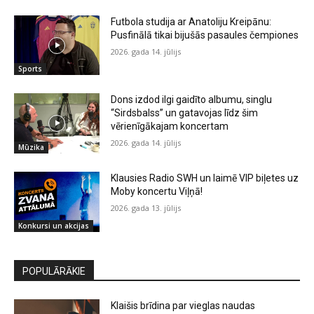
Futbola studija ar Anatoliju Kreipānu:
Pusfinālā tikai bijušās pasaules čempiones
2026. gada 14. jūlijs
Sports
Dons izdod ilgi gaidīto albumu, singlu
“Sirdsbalss” un gatavojas līdz šim
vērienīgākajam koncertam
2026. gada 14. jūlijs
Mūzika
Klausies Radio SWH un laimē VIP biļetes uz
Moby koncertu Viļņā!
2026. gada 13. jūlijs
Konkursi un akcijas
POPULĀRĀKIE
Klaišis brīdina par vieglas naudas