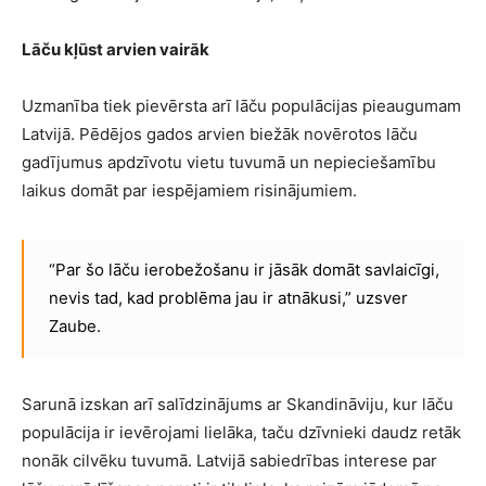
Lāču kļūst arvien vairāk
Uzmanība tiek pievērsta arī lāču populācijas pieaugumam
Latvijā. Pēdējos gados arvien biežāk novērotos lāču
gadījumus apdzīvotu vietu tuvumā un nepieciešamību
laikus domāt par iespējamiem risinājumiem.
“Par šo lāču ierobežošanu ir jāsāk domāt savlaicīgi,
nevis tad, kad problēma jau ir atnākusi,” uzsver
Zaube.
Sarunā izskan arī salīdzinājums ar Skandināviju, kur lāču
populācija ir ievērojami lielāka, taču dzīvnieki daudz retāk
nonāk cilvēku tuvumā. Latvijā sabiedrības interese par