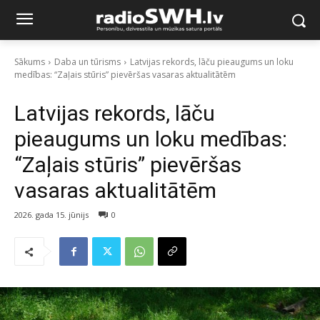
Sākums
Daba un tūrisms
Latvijas rekords, lāču pieaugums un loku
medības: “Zaļais stūris” pievēršas vasaras aktualitātēm
Latvijas rekords, lāču
pieaugums un loku medības:
“Zaļais stūris” pievēršas
vasaras aktualitātēm
2026. gada 15. jūnijs
0