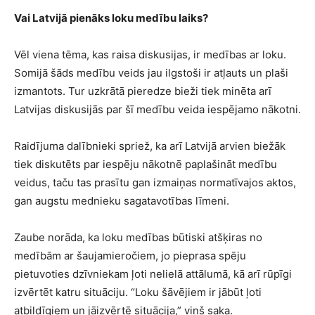
Vai Latvijā pienāks loku medību laiks?
Vēl viena tēma, kas raisa diskusijas, ir medības ar loku.
Somijā šāds medību veids jau ilgstoši ir atļauts un plaši
izmantots. Tur uzkrātā pieredze bieži tiek minēta arī
Latvijas diskusijās par šī medību veida iespējamo nākotni.
Raidījuma dalībnieki spriež, ka arī Latvijā arvien biežāk
tiek diskutēts par iespēju nākotnē paplašināt medību
veidus, taču tas prasītu gan izmaiņas normatīvajos aktos,
gan augstu mednieku sagatavotības līmeni.
Zaube norāda, ka loku medības būtiski atšķiras no
medībām ar šaujamieročiem, jo pieprasa spēju
pietuvoties dzīvniekam ļoti nelielā attālumā, kā arī rūpīgi
izvērtēt katru situāciju. “Loku šāvējiem ir jābūt ļoti
atbildīgiem un jāizvērtē situācija,” viņš saka.