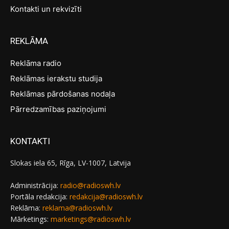
Kontakti un rekvizīti
REKLĀMA
Reklāma radio
Reklāmas ierakstu studija
Reklāmas pārdošanas nodaļa
Pārredzamības paziņojumi
KONTAKTI
Slokas iela 65, Rīga, LV-1007, Latvija
Administrācija:
radio@radioswh.lv
Portāla redakcija:
redakcija@radioswh.lv
Reklāma:
reklama@radioswh.lv
Mārketings:
marketings@radioswh.lv