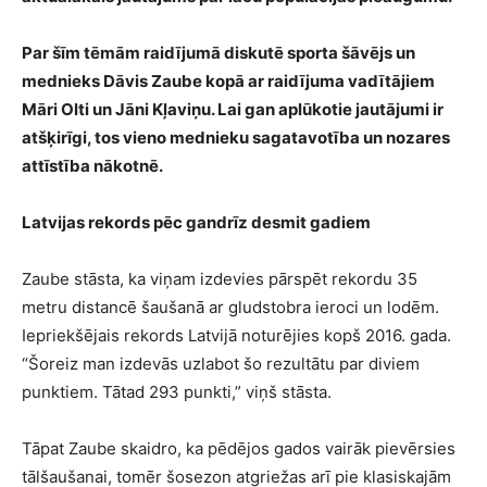
Par šīm tēmām raidījumā diskutē sporta šāvējs un
mednieks Dāvis Zaube kopā ar raidījuma vadītājiem
Māri Olti un Jāni Kļaviņu. Lai gan aplūkotie jautājumi ir
atšķirīgi, tos vieno mednieku sagatavotība un nozares
attīstība nākotnē.
Latvijas rekords pēc gandrīz desmit gadiem
Zaube stāsta, ka viņam izdevies pārspēt rekordu 35
metru distancē šaušanā ar gludstobra ieroci un lodēm.
Iepriekšējais rekords Latvijā noturējies kopš 2016. gada.
“Šoreiz man izdevās uzlabot šo rezultātu par diviem
punktiem. Tātad 293 punkti,” viņš stāsta.
Tāpat Zaube skaidro, ka pēdējos gados vairāk pievērsies
tālšaušanai, tomēr šosezon atgriežas arī pie klasiskajām