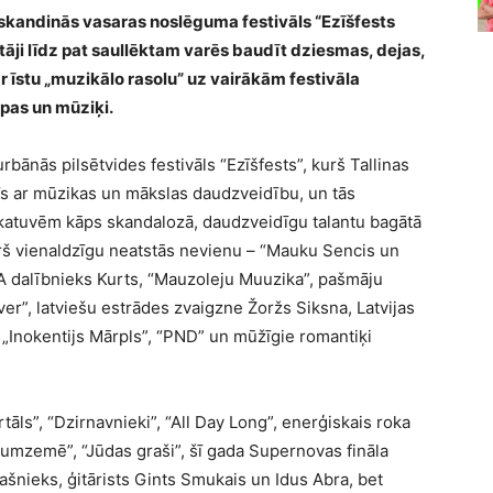
eskandinās vasaras noslēguma festivāls “Ezīšfests
tāji līdz pat saullēktam varēs baudīt dziesmas, dejas,
r īstu „muzikālo rasolu” uz vairākām festivāla
as un mūziķi.
urbānās pilsētvides festivāls “Ezīšfests”, kurš Tallinas
dīs ar mūzikas un mākslas daudzveidību, un tās
katuvēm kāps skandalozā, daudzveidīgu talantu bagātā
urš vienaldzīgu neatstās nevienu – “Mauku Sencis un
 dalībnieks Kurts, “Mauzoleju Muuzika”, pašmāju
ver”, latviešu estrādes zvaigzne Žoržs Siksna, Latvijas
„Inokentijs Mārpls”, “PND” un mūžīgie romantiķi
ls”, “Dzirnavnieki”, “All Day Long”, enerģiskais roka
rīnumzemē”, “Jūdas graši”, šī gada Supernovas fināla
pašnieks, ģitārists Gints Smukais un Idus Abra, bet