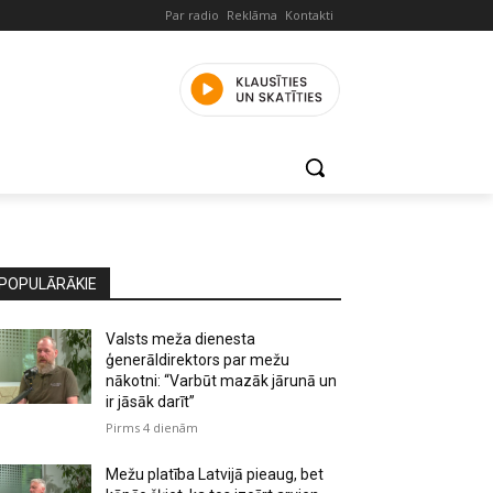
Par radio
Reklāma
Kontakti
POPULĀRĀKIE
Valsts meža dienesta
ģenerāldirektors par mežu
nākotni: “Varbūt mazāk jārunā un
ir jāsāk darīt”
Pirms 4 dienām
Mežu platība Latvijā pieaug, bet