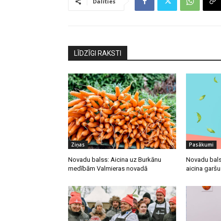
Dalīties
LĪDZĪGI RAKSTI
Ziņas
Pasākumi
Novadu balss: Aicina uz Burkānu
Novadu bals
medībām Valmieras novadā
aicina garš