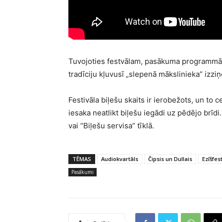
Tuvojoties festvālam, pasākuma programmā ga
tradīciju kļuvusī „slepenā mākslinieka” izzi
Festivāla biļešu skaits ir ierobežots, un to 
iesaka neatlikt biļešu iegādi uz pēdējo brīdi
vai “Biļešu servisa” tīklā.
TĒMAS
Audiokvartāls
Čipsis un Dullais
Ezīšfes
Pasākumi