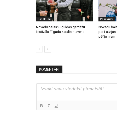
Pasākumi
Pasākumi
Novadu balss: Siguldas gardēžu
Novadu bals
festivāla šī gada karalis – avene
par Latvija
pētījumiem
KOMENTĀRI