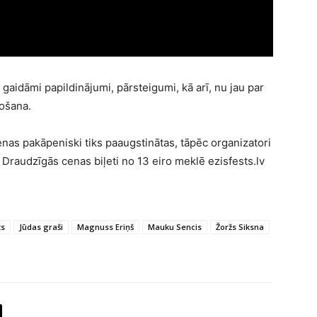
idāmi papildinājumi, pārsteigumi, kā arī, nu jau par
ņošana.
cenas pakāpeniski tiks paaugstinātas, tāpēc organizatori
. Draudzīgās cenas biļeti no 13 eiro meklē ezisfests.lv
ts
Jūdas graši
Magnuss Eriņš
Mauku Sencis
Žoržs Siksna