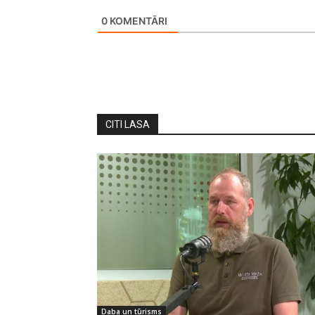
0
KOMENTĀRI
CITI LASA
Daba un tūrisms