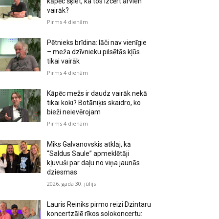
kāpēc šķiet, ka tos izcērt arvien
vairāk?
Pirms 4 dienām
Pētnieks brīdina: lāči nav vienīgie
– meža dzīvnieku pilsētās kļūs
tikai vairāk
Pirms 4 dienām
Kāpēc mežs ir daudz vairāk nekā
tikai koki? Botāniķis skaidro, ko
bieži neievērojam
Pirms 4 dienām
Miks Galvanovskis atklāj, kā
“Saldus Saule” apmeklētāji
kļuvuši par daļu no viņa jaunās
dziesmas
2026. gada 30. jūlijs
Lauris Reiniks pirmo reizi Dzintaru
koncertzālē rīkos solokoncertu: