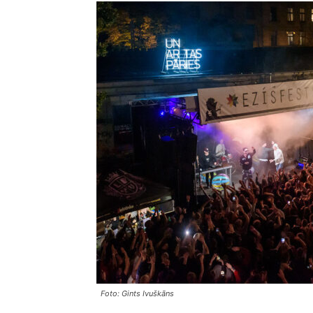
Foto: Gints Ivuškāns