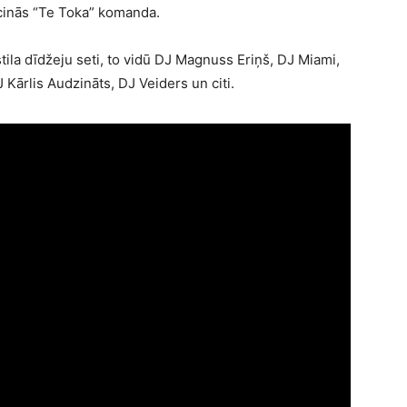
icinās “Te Toka” komanda.
stila dīdžeju seti, to vidū DJ Magnuss Eriņš, DJ Miami,
Kārlis Audzināts, DJ Veiders un citi.