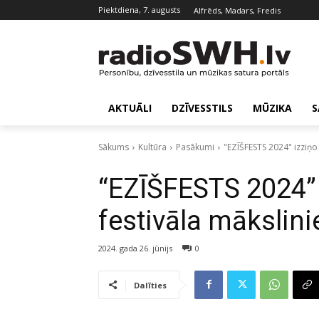
piektdiena, 7. augusts
Alfrēds, Madars, Fredis
AKTUĀLI
DZĪVESSTILS
MŪZIKA
S
Sākums
Kultūra
Pasākumi
"EZĪŠFESTS 2024" izziņo
“EZĪŠFESTS 2024” 
festivāla mākslin
2024. gada 26. jūnijs
0
Dalīties