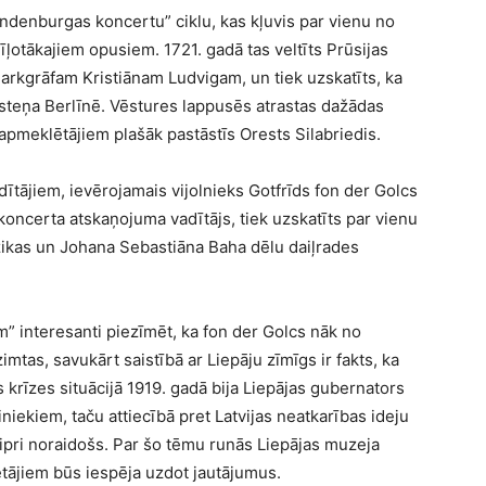
denburgas koncertu” ciklu, kas kļuvis par vienu no
otākajiem opusiem. 1721. gadā tas veltīts Prūsijas
arkgrāfam Kristiānam Ludvigam, un tiek uzskatīts, ka
osteņa Berlīnē. Vēstures lappusēs atrastas dažādas
apmeklētājiem plašāk pastāstīs Orests Silabriedis.
ītājiem, ievērojamais vijolnieks Gotfrīds fon der Golcs
 koncerta atskaņojuma vadītājs, tiek uzskatīts par vienu
kas un Johana Sebastiāna Baha dēlu daiļrades
” interesanti piezīmēt, ka fon der Golcs nāk no
as, savukārt saistībā ar Liepāju zīmīgs ir fakts, ka
 krīzes situācijā 1919. gadā bija Liepājas gubernators
iniekiem, taču attiecībā pret Latvijas neatkarības ideju
tipri noraidošs. Par šo tēmu runās Liepājas muzeja
tājiem būs iespēja uzdot jautājumus.