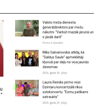
Valsts meža dienesta
ģenerāldirektors par mežu
nākotni: “Varbūt mazāk jārunā un
ir jāsāk darīt”
Pirms 5 dienām
Miks Galvanovskis atklāj, kā
“Saldus Saule” apmeklētāji
kļuvuši par daļu no viņa jaunās
dziesmas
2026. gada 30. jūlijs
Lauris Reiniks pirmo reizi
Dzintaru koncertzālē rīkos
nu
solokoncertu: “Esmu patīkami
i”
satraukts”
2026. gada 29. jūlijs