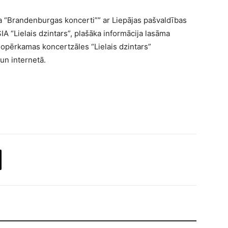
a “Brandenburgas koncerti”” ar Liepājas pašvaldības
SIA “Lielais dzintars”, plašāka informācija lasāma
nopērkamas koncertzāles “Lielais dzintars”
un internetā.