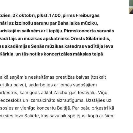
dien, 27. oktobrī, plkst. 17.00, pirms Freiburgas
nāti uz izzinošu sarunu par Baha laika mūziku,
sturiskajām saiknēm ar Liepāju. Pirmskoncerta sarunās
vadītājs un mūzikas apskatnieks Orests Silabriedis,
kas akadēmijas Senās mūzikas katedras vadītāja Ieva
Kārkla, un tās notiks koncertzāles mākslas telpā
aikā saņēmis neskaitāmas prestižas balvas (toskait
itiķu balvu), sadarbojies ar jomas vadošajiem
 orķestris, kam gods atklāt Zalcburgas festivālu. Viņu
 redzesloks un izsmalcināts aizrautīgums. Uzstājies uz
osies ar vienīgo koncertu Baltijā. Par pašu orķestri kā
ksies Ieva Saliete, kas savulaik spēlējusi kopā ar šiem