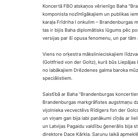
Koncertā FBO atskaņos vērienīgo Baha “Bran
komponista nozīmīgākajiem un publikas iemīļ
karaļa Frīdriha I onkulim – Brandenburgas m
tas ir bijis Baha diplomātisks lūgums pēc p
versijas par šī opusa fenomenu, un par tām 
Viens no orķestra mākslinieciskajiem līdzvad
(Gottfried von der Goltz), kurš būs Liepājas
no labākajiem Drēzdenes galma baroka mūzi
speciālistiem.
Saistībā ar Baha “Brandenburgas koncertiem
Brandenburgas markgrāfistes augstmaņu dzimt
vijolnieka vecvectēvs Rīdigers fon der Golcs
un viņam gan bija labi panākumi cīņās ar liel
un Latvijas Pagaidu valdību ģenerālis bija s
direktore Dace Kārkla. Sarunu laikā apmeklē