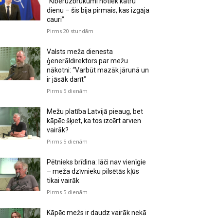
“Kiberuzbrukumi notiek katru
dienu – šis bija pirmais, kas izgāja
cauri”
Pirms 20 stundām
Valsts meža dienesta
ģenerāldirektors par mežu
nākotni: “Varbūt mazāk jārunā un
ir jāsāk darīt”
Pirms 5 dienām
Mežu platība Latvijā pieaug, bet
kāpēc šķiet, ka tos izcērt arvien
vairāk?
Pirms 5 dienām
Pētnieks brīdina: lāči nav vienīgie
– meža dzīvnieku pilsētās kļūs
tikai vairāk
Pirms 5 dienām
Kāpēc mežs ir daudz vairāk nekā