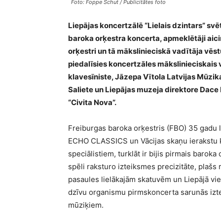
Foto: Foppe Schut / Publicitātes foto
Liepājas koncertzālē “Lielais dzintars” svēt
baroka orķestra koncerta, apmeklētāji aici
orķestri un tā mākslinieciskā vadītāja vē
piedalīsies koncertzāles mākslinieciskais 
klavesīniste, Jāzepa Vītola Latvijas Mūzi
Saliete un Liepājas muzeja direktore Dace 
“Civita Nova”.
Freiburgas baroka orķestris (FBO) 35 gadu l
ECHO CLASSICS un Vācijas skaņu ierakstu kr
speciālistiem, turklāt ir bijis pirmais baroka
spēli raksturo izteiksmes precizitāte, plašs
pasaules lielākajām skatuvēm un Liepājā vies
dzīvu organismu pirmskoncerta sarunās iztei
mūziķiem.