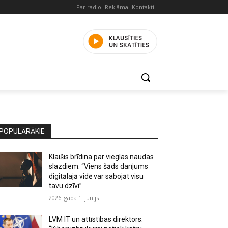
Par radio
Reklāma
Kontakti
POPULĀRĀKIE
Klaišis brīdina par vieglas naudas
slazdiem: “Viens šāds darījums
digitālajā vidē var sabojāt visu
tavu dzīvi”
2026. gada 1. jūnijs
LVM IT un attīstības direktors: