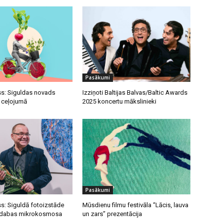
Pasākumi
s: Siguldas novads
Izziņoti Baltijas Balvas/Baltic Awards
u ceļojumā
2025 koncertu mākslinieki
Pasākumi
s: Siguldā fotoizstāde
Mūsdienu filmu festivāla “Lācis, lauva
s dabas mikrokosmosa
un zars” prezentācija