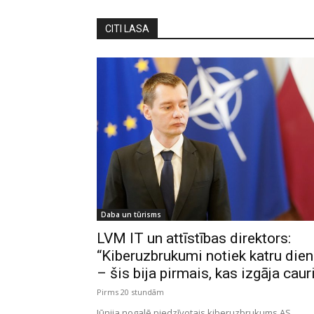
CITI LASA
Daba un tūrisms
LVM IT un attīstības direktors:
“Kiberuzbrukumi notiek katru die
– šis bija pirmais, kas izgāja caur
Pirms 20 stundām
Jūnija nogalē piedzīvotais kiberuzbrukums AS