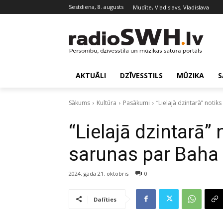
sestdiena, 8. augusts
Mudīte, Vladislavs, Vladislava
AKTUĀLI
DZĪVESSTILS
MŪZIKA
S
Sākums
Kultūra
Pasākumi
“Lielajā dzintarā” noti
“Lielajā dzintarā”
sarunas par Baha 
2024. gada 21. oktobris
0
Dalīties