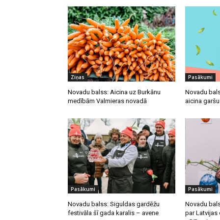
Ziņas
Pasākumi
Novadu balss: Aicina uz Burkānu
Novadu bals
medībām Valmieras novadā
aicina garš
Pasākumi
Pasākumi
Novadu balss: Siguldas gardēžu
Novadu bals
festivāla šī gada karalis – avene
par Latvija