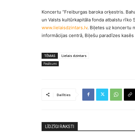
Koncertu “Freiburgas baroka orķestris. Bah
un Valsts kultūrkapitāla fonda atbalstu rīko 
www.lielaisdzintars.lv
. Biļetes uz koncertu 
informācijas centrā, Biļešu paradīzes kasēs 
TĒMAS
Lielais dzintars
Pasākumi
Dalīties
LĪDZĪGI RAKSTI