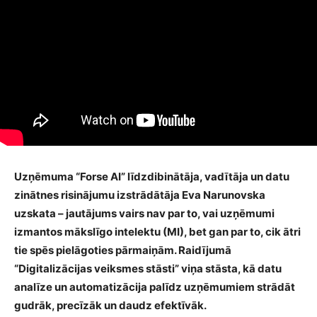
Uzņēmuma “Forse AI” līdzdibinātāja, vadītāja un datu
zinātnes risinājumu izstrādātāja Eva Narunovska
uzskata – jautājums vairs nav par to, vai uzņēmumi
izmantos mākslīgo intelektu (MI), bet gan par to, cik ātri
tie spēs pielāgoties pārmaiņām. Raidījumā
“Digitalizācijas veiksmes stāsti” viņa stāsta, kā datu
analīze un automatizācija palīdz uzņēmumiem strādāt
gudrāk, precīzāk un daudz efektīvāk.