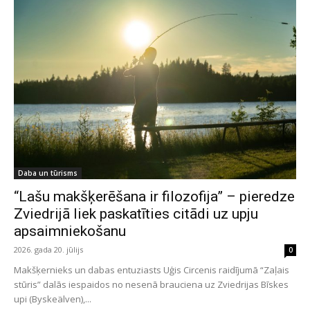
Daba un tūrisms
“Lašu makšķerēšana ir filozofija” – pieredze
Zviedrijā liek paskatīties citādi uz upju
apsaimniekošanu
2026. gada 20. jūlijs
0
Makšķernieks un dabas entuziasts Uģis Circenis raidījumā “Zaļais
stūris” dalās iespaidos no nesenā brauciena uz Zviedrijas Bīskes
upi (Byskeälven),...