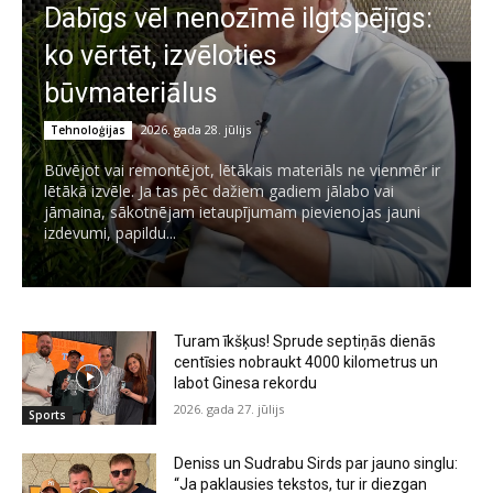
Dabīgs vēl nenozīmē ilgtspējīgs:
ko vērtēt, izvēloties
būvmateriālus
2026. gada 28. jūlijs
Tehnoloģijas
Būvējot vai remontējot, lētākais materiāls ne vienmēr ir
lētākā izvēle. Ja tas pēc dažiem gadiem jālabo vai
jāmaina, sākotnējam ietaupījumam pievienojas jauni
izdevumi, papildu...
Turam īkšķus! Sprude septiņās dienās
centīsies nobraukt 4000 kilometrus un
labot Ginesa rekordu
2026. gada 27. jūlijs
Sports
Deniss un Sudrabu Sirds par jauno singlu:
“Ja paklausies tekstos, tur ir diezgan