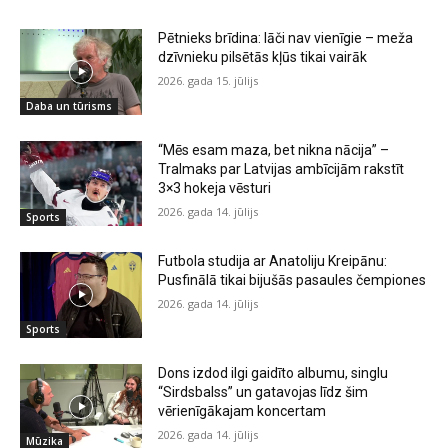
Pētnieks brīdina: lāči nav vienīgie – meža
dzīvnieku pilsētās kļūs tikai vairāk
2026. gada 15. jūlijs
Daba un tūrisms
“Mēs esam maza, bet nikna nācija” –
Tralmaks par Latvijas ambīcijām rakstīt
3×3 hokeja vēsturi
2026. gada 14. jūlijs
Sports
Futbola studija ar Anatoliju Kreipānu:
Pusfinālā tikai bijušās pasaules čempiones
2026. gada 14. jūlijs
Sports
Dons izdod ilgi gaidīto albumu, singlu
“Sirdsbalss” un gatavojas līdz šim
vērienīgākajam koncertam
2026. gada 14. jūlijs
Mūzika