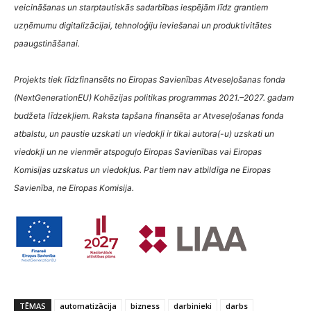
veicināšanas un starptautiskās sadarbības iespējām līdz grantiem
uzņēmumu digitalizācijai, tehnoloģiju ieviešanai un produktivitātes
paaugstināšanai.
Projekts tiek līdzfinansēts no Eiropas Savienības Atveseļošanas fonda
(NextGenerationEU) Kohēzijas politikas programmas 2021.–2027. gadam
budžeta līdzekļiem. Raksta tapšana finansēta ar Atveseļošanas fonda
atbalstu, un paustie uzskati un viedokļi ir tikai autora(-u) uzskati un
viedokļi un ne vienmēr atspoguļo Eiropas Savienības vai Eiropas
Komisijas uzskatus un viedokļus. Par tiem nav atbildīga ne Eiropas
Savienība, ne Eiropas Komisija.
TĒMAS
automatizācija
bizness
darbinieki
darbs