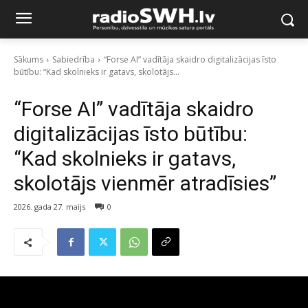
Sākums
Sabiedrība
“Forse AI” vadītāja skaidro digitalizācijas īsto
būtību: “Kad skolnieks ir gatavs, skolotājs...
“Forse AI” vadītāja skaidro
digitalizācijas īsto būtību:
“Kad skolnieks ir gatavs,
skolotājs vienmēr atradīsies”
2026. gada 27. maijs
0