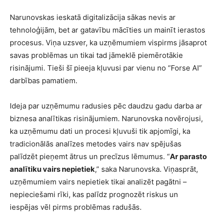
Narunovskas ieskatā digitalizācija sākas nevis ar
tehnoloģijām, bet ar gatavību mācīties un mainīt ierastos
procesus. Viņa uzsver, ka uzņēmumiem vispirms jāsaprot
savas problēmas un tikai tad jāmeklē piemērotākie
risinājumi. Tieši šī pieeja kļuvusi par vienu no “Forse AI”
darbības pamatiem.
Ideja par uzņēmumu radusies pēc daudzu gadu darba ar
biznesa analītikas risinājumiem. Narunovska novērojusi,
ka uzņēmumu dati un procesi kļuvuši tik apjomīgi, ka
tradicionālās analīzes metodes vairs nav spējušas
palīdzēt pieņemt ātrus un precīzus lēmumus. “
Ar parasto
analītiku vairs nepietiek
,” saka Narunovska. Viņasprāt,
uzņēmumiem vairs nepietiek tikai analizēt pagātni –
nepieciešami rīki, kas palīdz prognozēt riskus un
iespējas vēl pirms problēmas radušās.