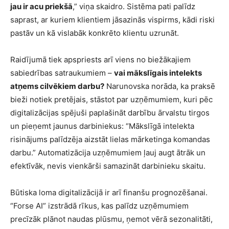
jau ir acu priekšā
,” viņa skaidro. Sistēma pati palīdz
saprast, ar kuriem klientiem jāsazinās vispirms, kādi riski
pastāv un kā vislabāk konkrēto klientu uzrunāt.
Raidījumā tiek apspriests arī viens no biežākajiem
sabiedrības satraukumiem –
vai mākslīgais intelekts
atņems cilvēkiem darbu?
Narunovska norāda, ka praksē
bieži notiek pretējais, stāstot par uzņēmumiem, kuri pēc
digitalizācijas spējuši paplašināt darbību ārvalstu tirgos
un pieņemt jaunus darbiniekus: “Mākslīgā intelekta
risinājums palīdzēja aizstāt lielas mārketinga komandas
darbu.” Automatizācija uzņēmumiem ļauj augt ātrāk un
efektīvāk, nevis vienkārši samazināt darbinieku skaitu.
Būtiska loma digitalizācijā ir arī finanšu prognozēšanai.
“Forse AI” izstrādā rīkus, kas palīdz uzņēmumiem
precīzāk plānot naudas plūsmu, ņemot vērā sezonalitāti,