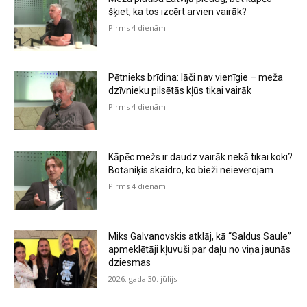
šķiet, ka tos izcērt arvien vairāk?
Pirms 4 dienām
Pētnieks brīdina: lāči nav vienīgie – meža
dzīvnieku pilsētās kļūs tikai vairāk
Pirms 4 dienām
Kāpēc mežs ir daudz vairāk nekā tikai koki?
Botāniķis skaidro, ko bieži neievērojam
Pirms 4 dienām
Miks Galvanovskis atklāj, kā “Saldus Saule”
apmeklētāji kļuvuši par daļu no viņa jaunās
dziesmas
2026. gada 30. jūlijs