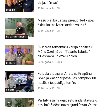
dziļas tēmas”
2026. gada 24. jūlijs
Mūzika
Mežu platība Latvijā pieaug, bet kāpēc
šķiet, ka tos izcērt arvien vairāk?
2026. gada 24. jūlijs
Daba un tūrisms
“Kur tāds romantiķis varēja gadīties?”
Māris Ozoliņš par “Talantu fabriku”,
dziesmām un dzīvi šodien
2026. gada 23. jūlijs
Kultūra
Futbola studija ar Anatoliju Kreipānu:
Spānija kļūst par pasaules čempioni un
noslēdz iespaidīgu turnīru
2026. gada 22. jūlijs
Sports
Vai latviešiem vajadzētu rindā stāvētāju
brālību? Ziečas novērojumi Prāta Vētras