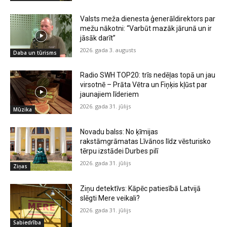
Valsts meža dienesta ģenerāldirektors par
mežu nākotni: “Varbūt mazāk jārunā un ir
jāsāk darīt”
2026. gada 3. augusts
Daba un tūrisms
Radio SWH TOP20: trīs nedēļas topā un jau
virsotnē – Prāta Vētra un Fiņķis kļūst par
jaunajiem līderiem
2026. gada 31. jūlijs
Mūzika
Novadu balss: No ķīmijas
rakstāmgrāmatas Līvānos līdz vēsturisko
tērpu izstādei Durbes pilī
2026. gada 31. jūlijs
Ziņas
Ziņu detektīvs: Kāpēc patiesībā Latvijā
slēgti Mere veikali?
2026. gada 31. jūlijs
Sabiedrība