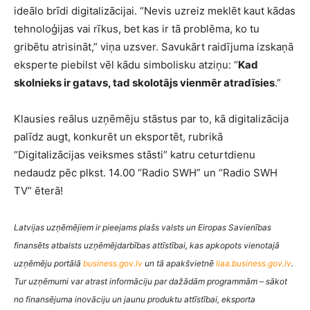
ideālo brīdi digitalizācijai. “Nevis uzreiz meklēt kaut kādas
tehnoloģijas vai rīkus, bet kas ir tā problēma, ko tu
gribētu atrisināt,” viņa uzsver. Savukārt raidījuma izskaņā
eksperte piebilst vēl kādu simbolisku atziņu: “
Kad
skolnieks ir gatavs, tad skolotājs vienmēr atradīsies
.”
Klausies reālus uzņēmēju stāstus par to, kā digitalizācija
palīdz augt, konkurēt un eksportēt, rubrikā
“Digitalizācijas veiksmes stāsti” katru ceturtdienu
nedaudz pēc plkst. 14.00 “Radio SWH” un “Radio SWH
TV” ēterā!
Latvijas uzņēmējiem ir pieejams plašs valsts un Eiropas Savienības
finansēts atbalsts uzņēmējdarbības attīstībai, kas apkopots vienotajā
uzņēmēju portālā
business.gov.lv
un tā apakšvietnē
liaa.business.gov.lv
.
Tur uzņēmumi var atrast informāciju par dažādām programmām – sākot
no finansējuma inovāciju un jaunu produktu attīstībai, eksporta