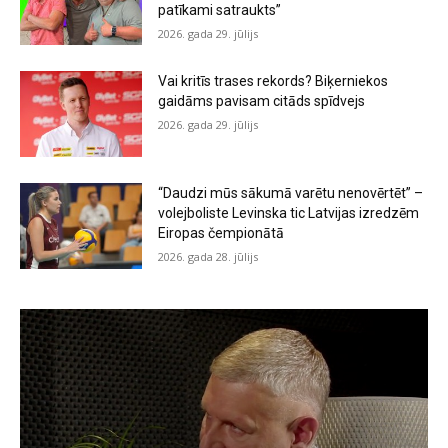
patīkami satraukts”
2026. gada 29. jūlijs
Vai kritīs trases rekords? Biķerniekos
gaidāms pavisam citāds spīdvejs
2026. gada 29. jūlijs
“Daudzi mūs sākumā varētu nenovērtēt” –
volejboliste Levinska tic Latvijas izredzēm
Eiropas čempionātā
2026. gada 28. jūlijs