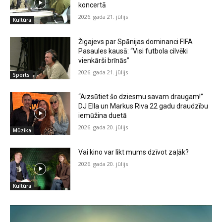
koncertā
2026. gada 21. jūlijs
Kultūra
Žigajevs par Spānijas dominanci FIFA
Pasaules kausā: “Visi futbola cilvēki
vienkārši brīnās”
2026. gada 21. jūlijs
Sports
“Aizsūtiet šo dziesmu savam draugam!”
DJ Ella un Markus Riva 22 gadu draudzību
iemūžina duetā
2026. gada 20. jūlijs
Mūzika
Vai kino var likt mums dzīvot zaļāk?
2026. gada 20. jūlijs
Kultūra