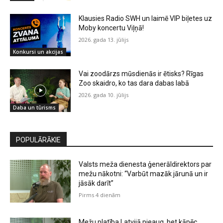
Klausies Radio SWH un laimē VIP biļetes uz
Moby koncertu Viļņā!
2026. gada 13. jūlijs
Konkursi un akcijas
Vai zoodārzs mūsdienās ir ētisks? Rīgas
Zoo skaidro, ko tas dara dabas labā
2026. gada 10. jūlijs
Daba un tūrisms
POPULĀRĀKIE
Valsts meža dienesta ģenerāldirektors par
mežu nākotni: “Varbūt mazāk jārunā un ir
jāsāk darīt”
Pirms 4 dienām
Mežu platība Latvijā pieaug, bet kāpēc