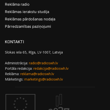
Reklāma radio
Reklāmas ierakstu studija
Reklāmas pārdošanas nodaļa
Pārredzamības paziņojumi
KONTAKTI
Slokas iela 65, Rīga, LV-1007, Latvija
Administrācija:
radio@radioswh.lv
Portāla redakcija:
redakcija@radioswh.lv
Reklāma:
reklama@radioswh.lv
Mārketings:
marketings@radioswh.lv