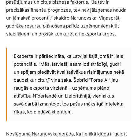
pasūtījumus un citus biznesa faktorus. “Ja tev ir
precīzākas finanšu prognozes, tev nav jāizņemas nauda
un jāmaksā procenti,” skaidro Narunovska. Viņasprāt,
gudrāka resursu plānošana palīdz uzņēmumiem kļūt
stabilākiem un drošāk konkurēt arī eksporta tirgos.
Eksperte ir pārliecināta, ka Latvijai šajā jomā ir liels
potenciāls. “Mēs, latvieši, esam ļoti strādīgi, gudri
un spējam piedāvāt kvalitatīvākus risinājumus nekā
daudzi kur citur,” viņa saka. Šobrīd “Forse AI” jau
raugās eksporta virzienā – uzņēmums plāno
attīstību Nīderlandē un Lielbritānijā, vienlaikus
savā darbā izmantojot tos pašus mākslīgā intelekta
rīkus, ko piedāvā klientiem.
Noslēgumā Narunovska norāda, ka lielākā kļūda ir gaidīt