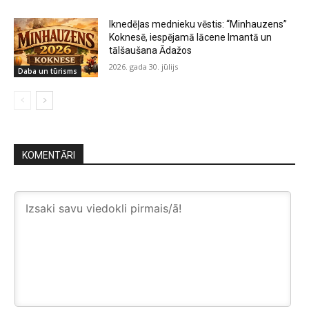
Iknedēļas mednieku vēstis: “Minhauzens”
Koknesē, iespējamā lācene Imantā un
tālšaušana Ādažos
2026. gada 30. jūlijs
Daba un tūrisms
KOMENTĀRI