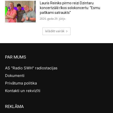
Lauris Reiniks pirmo reizi Dzintaru
koncertzālē rīkos solokoncertu: “Esmu
patīkami satraukts”
2026. gada 29. jūlijs
Ielādēt vairāk
PAR MUMS
AS "Radio SWH" radiostacijas
Dokumenti
Privātuma politika
Kontakti un rekvizīti
REKLĀMA