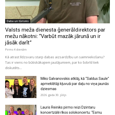
Daba un tūrisms
Valsts meža dienesta ģenerāldirektors par
mežu nākotni: “Varbūt mazāk jārunā un ir
jāsāk darīt”
Pirms 4 dienām
Kā atrast līdzsvaru starp dabas aizsardzību un saimniekošanu?
Tas ir viens no būtiskākajiem jautājumiem, par ko šobrīd tiek
diskutēts...
Miks Galvanovskis atklāj, kā “Saldus Saule”
apmeklētāji kļuvuši par daļu no viņa jaunās
dziesmas
2026. gada 30. jūlijs
Lauris Reiniks pirmo reizi Dzintaru
koncertzālē rīkos solokoncertu: “Esmu