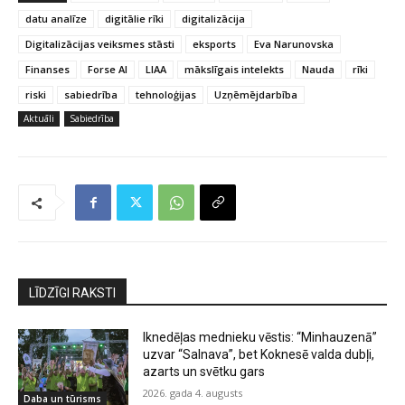
datu analīze
digitālie rīki
digitalizācija
Digitalizācijas veiksmes stāsti
eksports
Eva Narunovska
Finanses
Forse AI
LIAA
mākslīgais intelekts
Nauda
rīki
riski
sabiedrība
tehnoloģijas
Uzņēmējdarbība
Aktuāli
Sabiedrība
LĪDZĪGI RAKSTI
Iknedēļas mednieku vēstis: “Minhauzenā”
uzvar “Salnava”, bet Koknesē valda dubļi,
azarts un svētku gars
2026. gada 4. augusts
Daba un tūrisms