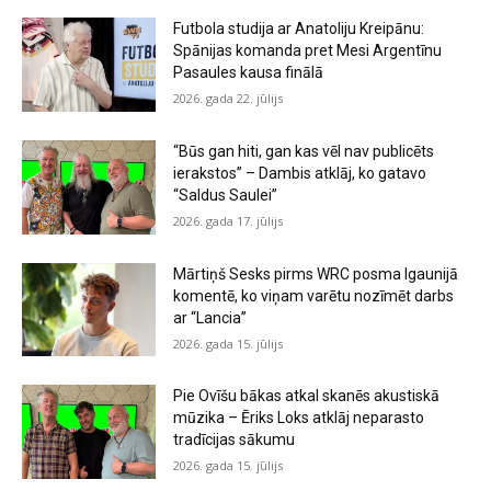
Futbola studija ar Anatoliju Kreipānu:
Spānijas komanda pret Mesi Argentīnu
Pasaules kausa finālā
2026. gada 22. jūlijs
“Būs gan hiti, gan kas vēl nav publicēts
ierakstos” – Dambis atklāj, ko gatavo
“Saldus Saulei”
2026. gada 17. jūlijs
Mārtiņš Sesks pirms WRC posma Igaunijā
komentē, ko viņam varētu nozīmēt darbs
ar “Lancia”
2026. gada 15. jūlijs
Pie Ovīšu bākas atkal skanēs akustiskā
mūzika – Ēriks Loks atklāj neparasto
tradīcijas sākumu
2026. gada 15. jūlijs