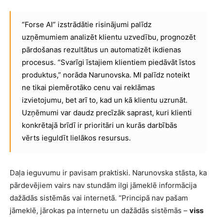
“Forse AI” izstrādātie risinājumi palīdz
uzņēmumiem analizēt klientu uzvedību, prognozēt
pārdošanas rezultātus un automatizēt ikdienas
procesus. “Svarīgi īstajiem klientiem piedāvāt īstos
produktus,” norāda Narunovska. MI palīdz noteikt
ne tikai piemērotāko cenu vai reklāmas
izvietojumu, bet arī to, kad un kā klientu uzrunāt.
Uzņēmumi var daudz precīzāk saprast, kuri klienti
konkrētajā brīdī ir prioritāri un kurās darbībās
vērts ieguldīt lielākos resursus.
Daļa ieguvumu ir pavisam praktiski. Narunovska stāsta, ka
pārdevējiem vairs nav stundām ilgi jāmeklē informācija
dažādās sistēmās vai internetā. “Principā nav pašam
jāmeklē, jārokas pa internetu un dažādās sistēmās –
viss