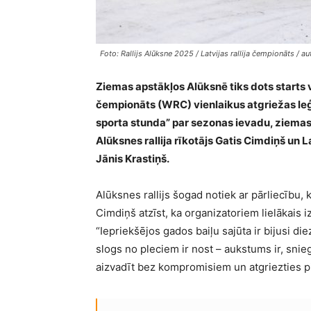
Foto: Rallijs Alūksne 2025 / Latvijas rallija čempionāts / aut
Ziemas apstākļos Alūksnē tiks dots starts vi
čempionāts (WRC) vienlaikus atgriežas leģ
sporta stunda” par sezonas ievadu, ziemas
Alūksnes rallija rīkotājs Gatis Cimdiņš un
Jānis Krastiņš.
Alūksnes rallijs šogad notiek ar pārliecību,
Cimdiņš atzīst, ka organizatoriem lielākais iz
“Iepriekšējos gados baiļu sajūta ir bijusi diez
slogs no pleciem ir nost – aukstums ir, snieg
aizvadīt bez kompromisiem un atgriezties pie