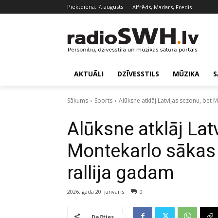
piektdiena, 7. augusts
Alfrēds, Madars, Fredis
AKTUĀLI
DZĪVESSTILS
MŪZIKA
S
Sākums
Sports
Alūksne atklāj Latvijas sezonu, bet M
Alūksne atklāj Lat
Montekarlo sākas
rallija gadam
2026. gada 20. janvāris
0
Dalīties