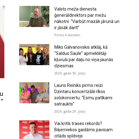
Valsts meža dienesta
ģenerāldirektors par mežu
nākotni: “Varbūt mazāk jārunā un
ir jāsāk darīt”
Pirms 4 dienām
Miks Galvanovskis atklāj, kā
“Saldus Saule” apmeklētāji
kļuvuši par daļu no viņa jaunās
dziesmas
2026. gada 30. jūlijs
Lauris Reiniks pirmo reizi
Dzintaru koncertzālē rīkos
nu
solokoncertu: “Esmu patīkami
i”
satraukts”
2026. gada 29. jūlijs
Vai kritīs trases rekords?
Biķerniekos gaidāms pavisam
citāds spīdvejs