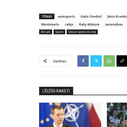
TĒMAS
autosports
Gatis Cimdiņš
Jānis Krastiņ
Montekarlo
rallijs
Rally Alūksne
sacensības
Aktuāli
Sports
Vakara sporta stunda
Dalīties
LĪDZĪGI RAKSTI