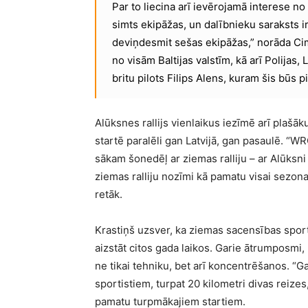
Par to liecina arī ievērojamā interese no
simts ekipāžas, un dalībnieku saraksts ir
deviņdesmit sešas ekipāžas,” norāda Cim
no visām Baltijas valstīm, kā arī Polijas,
britu pilots Filips Alens, kuram šis būs pi
Alūksnes rallijs vienlaikus iezīmē arī plašā
startē paralēli gan Latvijā, gan pasaulē. “W
sākam šonedēļ ar ziemas ralliju – ar Alūksni 
ziemas ralliju nozīmi kā pamatu visai sezona
retāk.
Krastiņš uzsver, ka ziemas sacensības spor
aizstāt citos gada laikos. Garie ātrumposmi
ne tikai tehniku, bet arī koncentrēšanos. “
sportistiem, turpat 20 kilometri divas reizes
pamatu turpmākajiem startiem.