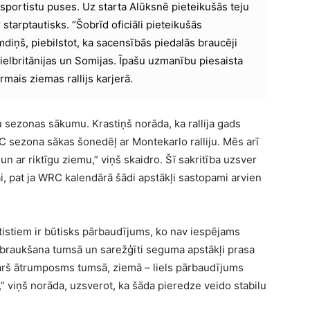
 sportistu puses. Uz starta Alūksnē pieteikušās teju
 starptautisks. “Šobrīd oficiāli pieteikušās
diņš, piebilstot, ka sacensībās piedalās braucēji
 Lielbritānijas un Somijas. Īpašu uzmanību piesaista
rmais ziemas rallijs karjerā.
ku sezonas sākumu. Krastiņš norāda, ka rallija gads
RC sezona sākas šonedēļ ar Montekarlo ralliju. Mēs arī
un ar riktīgu ziemu,” viņš skaidro. Šī sakritība uzsver
i, pat ja WRC kalendārā šādi apstākļi sastopami arvien
tistiem ir būtisks pārbaudījums, ko nav iespējams
, braukšana tumsā un sarežģīti seguma apstākļi prasa
Garš ātrumposms tumsā, ziemā – liels pārbaudījums
,” viņš norāda, uzsverot, ka šāda pieredze veido stabilu