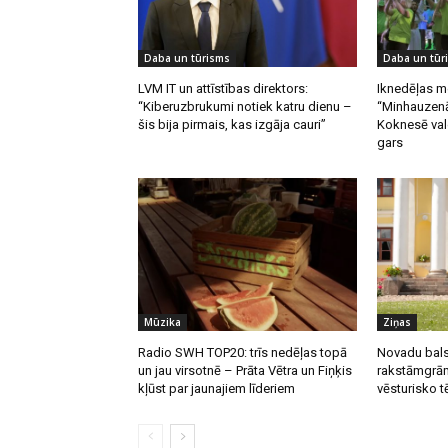
Daba un tūrisms
Daba un tūr
LVM IT un attīstības direktors:
Iknedēļas m
“Kiberuzbrukumi notiek katru dienu –
“Minhauzenā
šis bija pirmais, kas izgāja cauri”
Koknesē vald
gars
Mūzika
Ziņas
Radio SWH TOP20: trīs nedēļas topā
Novadu bals
un jau virsotnē – Prāta Vētra un Fiņķis
rakstāmgrām
kļūst par jaunajiem līderiem
vēsturisko t