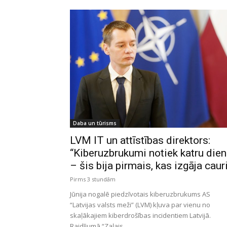
Daba un tūrisms
LVM IT un attīstības direktors:
“Kiberuzbrukumi notiek katru die
– šis bija pirmais, kas izgāja caur
Pirms 3 stundām
Jūnija nogalē piedzīvotais kiberuzbrukums AS
“Latvijas valsts meži” (LVM) kļuva par vienu no
skaļākajiem kiberdrošības incidentiem Latvijā.
Raidījumā “Zaļais...