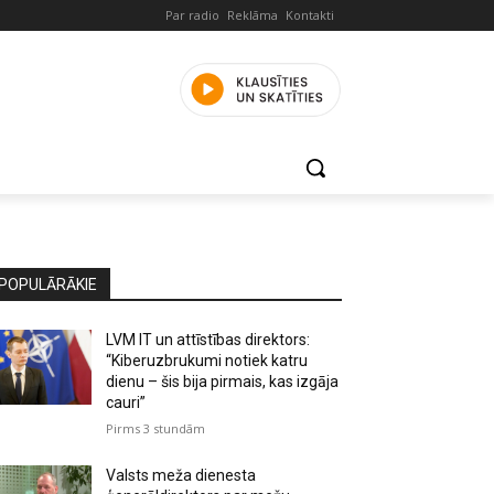
Par radio
Reklāma
Kontakti
POPULĀRĀKIE
LVM IT un attīstības direktors:
“Kiberuzbrukumi notiek katru
dienu – šis bija pirmais, kas izgāja
cauri”
Pirms 3 stundām
Valsts meža dienesta