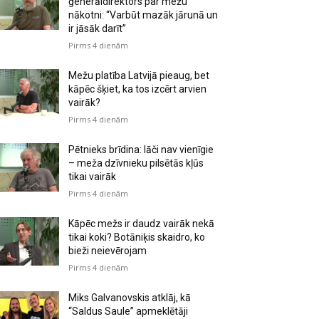
ģenerāldirektors par mežu
nākotni: “Varbūt mazāk jārunā un
ir jāsāk darīt”
Pirms 4 dienām
Mežu platība Latvijā pieaug, bet
kāpēc šķiet, ka tos izcērt arvien
vairāk?
Pirms 4 dienām
Pētnieks brīdina: lāči nav vienīgie
– meža dzīvnieku pilsētās kļūs
tikai vairāk
Pirms 4 dienām
Kāpēc mežs ir daudz vairāk nekā
tikai koki? Botāniķis skaidro, ko
bieži neievērojam
Pirms 4 dienām
Miks Galvanovskis atklāj, kā
“Saldus Saule” apmeklētāji