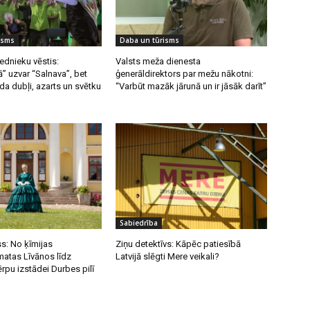
isms
Daba un tūrisms
ednieku vēstis:
Valsts meža dienesta
” uzvar “Salnava”, bet
ģenerāldirektors par mežu nākotni:
a dubļi, azarts un svētku
“Varbūt mazāk jārunā un ir jāsāk darīt”
Sabiedrība
s: No ķīmijas
Ziņu detektīvs: Kāpēc patiesībā
atas Līvānos līdz
Latvijā slēgti Mere veikali?
ērpu izstādei Durbes pilī