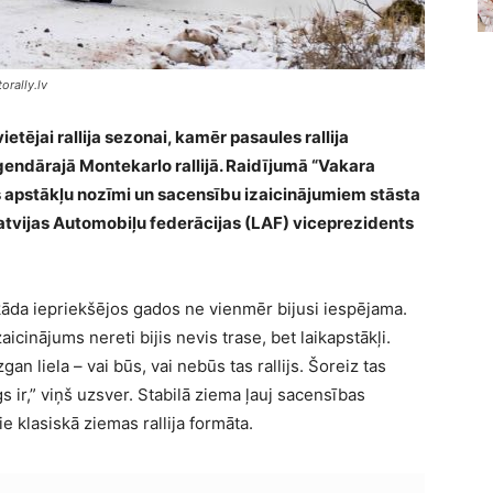
orally.lv
etējai rallija sezonai, kamēr pasaules rallija
endārajā Montekarlo rallijā. Raidījumā “Vakara
 apstākļu nozīmi un sacensību izaicinājumiem stāsta
 Latvijas Automobiļu federācijas (LAF) viceprezidents
 kāda iepriekšējos gados ne vienmēr bijusi iespējama.
aicinājums nereti bijis nevis trase, bet laikapstākļi.
gan liela – vai būs, vai nebūs tas rallijs. Šoreiz tas
s ir,” viņš uzsver. Stabilā ziema ļauj sacensības
 klasiskā ziemas rallija formāta.