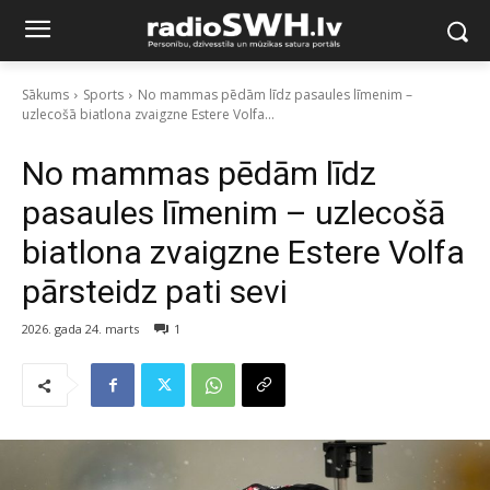
Sākums
Sports
No mammas pēdām līdz pasaules līmenim –
uzlecošā biatlona zvaigzne Estere Volfa...
No mammas pēdām līdz
pasaules līmenim – uzlecošā
biatlona zvaigzne Estere Volfa
pārsteidz pati sevi
2026. gada 24. marts
1