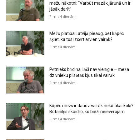
mežu nākotni: “Varbūt mazāk jārunā un ir
jāsāk darīt”
Pirms 4 dienām
Mežu platība Latvijā pieaug, bet kāpēc
šķiet, ka tos izcērt arvien vairāk?
Pirms 4 dienām
Pētnieks brīdina: lāči nav vienīgie – meža
dzīvnieku pilsētās kļūs tikai vairāk
Pirms 4 dienām
Kāpēc mežs ir daudz vairāk nekā tikai koki?
Botāniķis skaidro, ko bieži neievērojam
Pirms 4 dienām