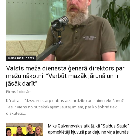
Daba un tūrisms
Valsts meža dienesta ģenerāldirektors par
mežu nākotni: “Varbūt mazāk jārunā un ir
jāsāk darīt”
Pirms 4 dienām
Kā atrast līdzsvaru starp dabas aizsardzību un saimniekošanu?
Tas ir viens no būtiskākajiem jautājumiem, par ko šobrīd tiek
diskutēts...
Miks Galvanovskis atklāj, kā “Saldus Saule”
apmeklētāji kļuvuši par daļu no viņa jaunās