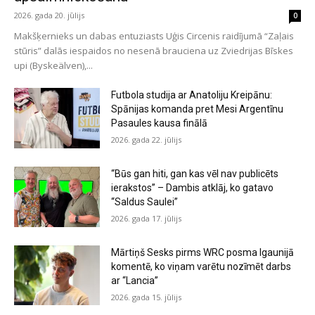
2026. gada 20. jūlijs
0
Makšķernieks un dabas entuziasts Uģis Circenis raidījumā “Zaļais
stūris” dalās iespaidos no nesenā brauciena uz Zviedrijas Bīskes
upi (Byskeälven),...
Futbola studija ar Anatoliju Kreipānu:
Spānijas komanda pret Mesi Argentīnu
Pasaules kausa finālā
2026. gada 22. jūlijs
“Būs gan hiti, gan kas vēl nav publicēts
ierakstos” – Dambis atklāj, ko gatavo
“Saldus Saulei”
2026. gada 17. jūlijs
Mārtiņš Sesks pirms WRC posma Igaunijā
komentē, ko viņam varētu nozīmēt darbs
ar “Lancia”
2026. gada 15. jūlijs