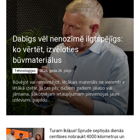
Dabīgs vēl nenozīmē ilgtspējīgs:
ko vērtēt, izvēloties
būvmateriālus
2026. gada 28. jūlijs
Tehnoloģijas
Būvējot vai remontējot, lētākais materiāls ne vienmēr ir
lētākā izvēle. Ja tas pēc dažiem gadiem jālabo vai
jāmaina, sākotnējam ietaupījumam pievienojas jauni
izdevumi, papildu...
Turam īkšķus! Sprude septiņās dienās
centīsies nobraukt 4000 kilometrus un