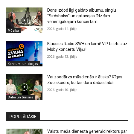
Dons izdod ilgi gaidīto albumu, singlu
“Sirdsbalss” un gatavojas līdz šim
vērienīgākajam koncertam
2026. gada 14. jūlijs
Mūzika
Klausies Radio SWH un laimē VIP biļetes uz
Moby koncertu Viļņā!
2026. gada 13. jūlijs
Konkursi un akcijas
Vai zoodārzs mūsdienās ir ētisks? Rīgas
Zoo skaidro, ko tas dara dabas labā
2026. gada 10. jūlijs
Daba un tūrisms
POPULĀRĀKIE
Valsts meža dienesta ģenerāldirektors par