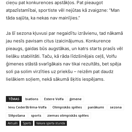
cieņu pat konkurences apstākļos. Pat pieaugot
atpazīstamībai, sportiste vēl nejūtas kā zvaigzne: “Man
tāda sajūta, ka nekas nav mainījies.”
Ja šī sezona kļuvusi par negaidītu izrāvienu, tad nākamā
jau nesīs pavisam citus izaicinājumus. Konkurence
pieaugs, gaidas būs augstākas, un katrs starts prasīs vēl
lielāku stabilitāti. Taču, kā rāda līdzšinējais ceļš, Volfu
ģimenes stāstā svarīgākais nav tikai rezultāts, bet spēja
soli pa solim virzīties uz priekšu – reizēm pat daudz
lielākiem soļiem, nekā sākumā šķitis iespējams.
TĒMAS
biatlons
Estere Volfa
ģimene
Ievu Cederštrēma-Volfa
Olimpiskās spēles
panākumi
sezona
Slēpošana
sports
ziemas olimpiskās spēles
Aktuāli
Sports
Vakara sporta stunda