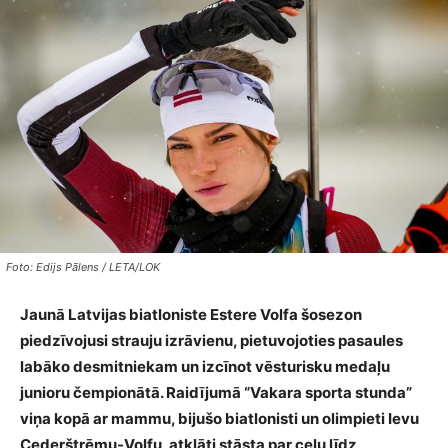
Foto: Edijs Pālens / LETA/LOK
Jaunā Latvijas biatloniste Estere Volfa šosezon
piedzīvojusi strauju izrāvienu, pietuvojoties pasaules
labāko desmitniekam un izcīnot vēsturisku medaļu
junioru čempionātā. Raidījumā “Vakara sporta stunda”
viņa kopā ar mammu, bijušo biatlonisti un olimpieti Ievu
Cederštrēmu-Volfu, atklāti stāsta par ceļu līdz