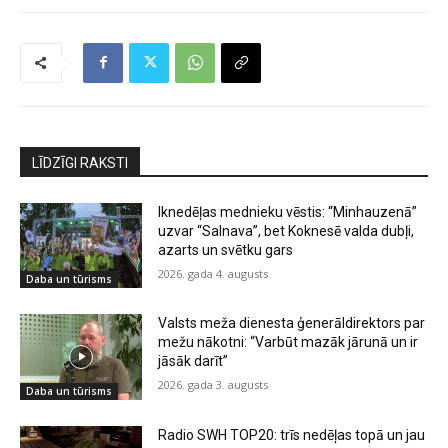
LĪDZĪGI RAKSTI
Iknedēļas mednieku vēstis: “Minhauzenā”
uzvar “Salnava”, bet Koknesē valda dubļi,
azarts un svētku gars
2026. gada 4. augusts
Daba un tūrisms
Valsts meža dienesta ģenerāldirektors par
mežu nākotni: “Varbūt mazāk jārunā un ir
jāsāk darīt”
2026. gada 3. augusts
Daba un tūrisms
Radio SWH TOP20: trīs nedēļas topā un jau