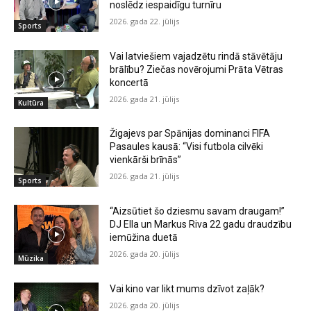
noslēdz iespaidīgu turnīru
2026. gada 22. jūlijs
Sports
Vai latviešiem vajadzētu rindā stāvētāju
brālību? Ziečas novērojumi Prāta Vētras
koncertā
2026. gada 21. jūlijs
Kultūra
Žigajevs par Spānijas dominanci FIFA
Pasaules kausā: “Visi futbola cilvēki
vienkārši brīnās”
2026. gada 21. jūlijs
Sports
“Aizsūtiet šo dziesmu savam draugam!”
DJ Ella un Markus Riva 22 gadu draudzību
iemūžina duetā
2026. gada 20. jūlijs
Mūzika
Vai kino var likt mums dzīvot zaļāk?
2026. gada 20. jūlijs