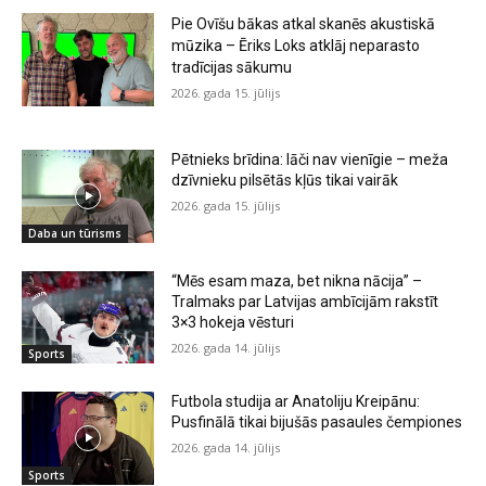
Pie Ovīšu bākas atkal skanēs akustiskā
mūzika – Ēriks Loks atklāj neparasto
tradīcijas sākumu
2026. gada 15. jūlijs
Pētnieks brīdina: lāči nav vienīgie – meža
dzīvnieku pilsētās kļūs tikai vairāk
2026. gada 15. jūlijs
Daba un tūrisms
“Mēs esam maza, bet nikna nācija” –
Tralmaks par Latvijas ambīcijām rakstīt
3×3 hokeja vēsturi
2026. gada 14. jūlijs
Sports
Futbola studija ar Anatoliju Kreipānu:
Pusfinālā tikai bijušās pasaules čempiones
2026. gada 14. jūlijs
Sports