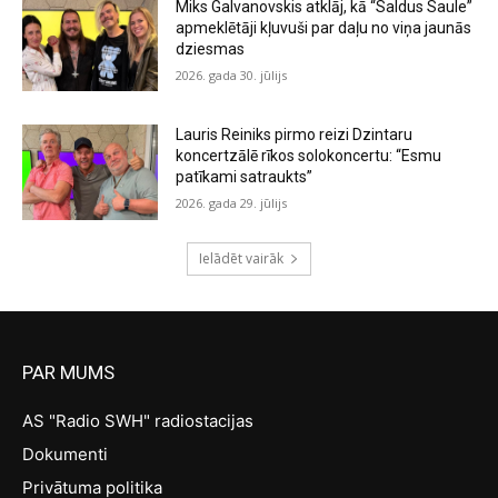
Miks Galvanovskis atklāj, kā “Saldus Saule”
apmeklētāji kļuvuši par daļu no viņa jaunās
dziesmas
2026. gada 30. jūlijs
Lauris Reiniks pirmo reizi Dzintaru
koncertzālē rīkos solokoncertu: “Esmu
patīkami satraukts”
2026. gada 29. jūlijs
Ielādēt vairāk
PAR MUMS
AS "Radio SWH" radiostacijas
Dokumenti
Privātuma politika