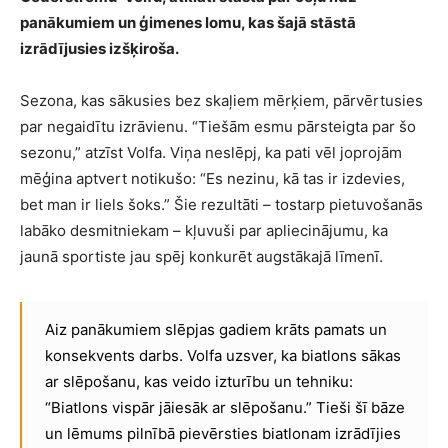
panākumiem un ģimenes lomu, kas šajā stāstā
izrādījusies izšķiroša.
Sezona, kas sākusies bez skaļiem mērķiem, pārvērtusies
par negaidītu izrāvienu. “Tiešām esmu pārsteigta par šo
sezonu,” atzīst Volfa. Viņa neslēpj, ka pati vēl joprojām
mēģina aptvert notikušo: “Es nezinu, kā tas ir izdevies,
bet man ir liels šoks.” Šie rezultāti – tostarp pietuvošanās
labāko desmitniekam – kļuvuši par apliecinājumu, ka
jaunā sportiste jau spēj konkurēt augstākajā līmenī.
Aiz panākumiem slēpjas gadiem krāts pamats un
konsekvents darbs. Volfa uzsver, ka biatlons sākas
ar slēpošanu, kas veido izturību un tehniku:
“Biatlons vispār jāiesāk ar slēpošanu.” Tieši šī bāze
un lēmums pilnībā pievērsties biatlonam izrādījies