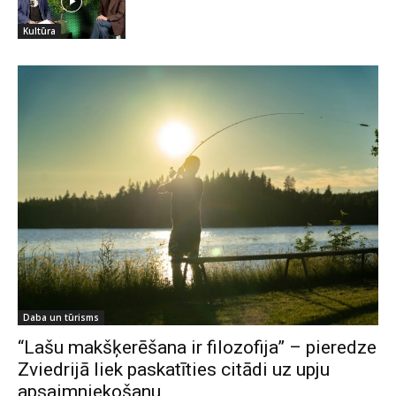
Kultūra
Daba un tūrisms
“Lašu makšķerēšana ir filozofija” – pieredze
Zviedrijā liek paskatīties citādi uz upju
apsaimniekošanu