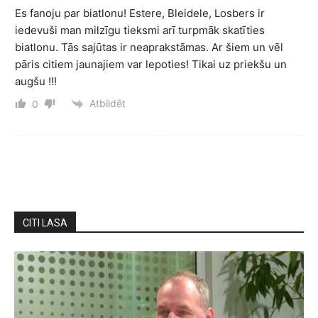
Es fanoju par biatlonu! Estere, Bleidele, Losbers ir
iedevuši man milzīgu tieksmi arī turpmāk skatīties
biatlonu. Tās sajūtas ir neaprakstāmas. Ar šiem un vēl
pāris citiem jaunajiem var lepoties! Tikai uz priekšu un
augšu !!!
Atbildēt
0
CITI LASA