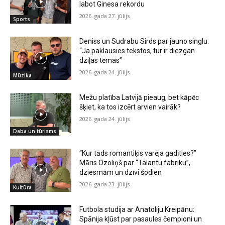
labot Ginesa rekordu
2026. gada 27. jūlijs
Sports
Deniss un Sudrabu Sirds par jauno singlu:
“Ja paklausies tekstos, tur ir diezgan
dziļas tēmas”
2026. gada 24. jūlijs
Mūzika
Mežu platība Latvijā pieaug, bet kāpēc
šķiet, ka tos izcērt arvien vairāk?
2026. gada 24. jūlijs
Daba un tūrisms
“Kur tāds romantiķis varēja gadīties?”
Māris Ozoliņš par “Talantu fabriku”,
dziesmām un dzīvi šodien
2026. gada 23. jūlijs
Kultūra
Futbola studija ar Anatoliju Kreipānu:
Spānija kļūst par pasaules čempioni un