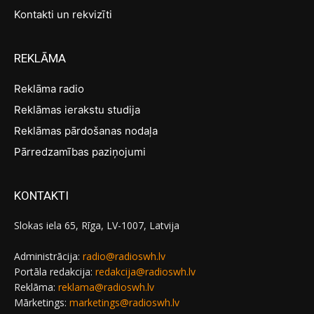
Kontakti un rekvizīti
REKLĀMA
Reklāma radio
Reklāmas ierakstu studija
Reklāmas pārdošanas nodaļa
Pārredzamības paziņojumi
KONTAKTI
Slokas iela 65, Rīga, LV-1007, Latvija
Administrācija:
radio@radioswh.lv
Portāla redakcija:
redakcija@radioswh.lv
Reklāma:
reklama@radioswh.lv
Mārketings:
marketings@radioswh.lv