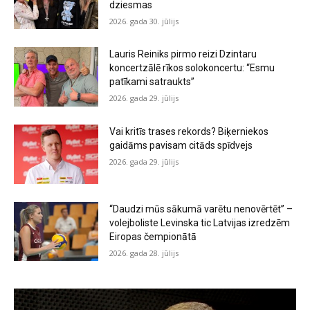
dziesmas
2026. gada 30. jūlijs
Lauris Reiniks pirmo reizi Dzintaru
koncertzālē rīkos solokoncertu: “Esmu
patīkami satraukts”
2026. gada 29. jūlijs
Vai kritīs trases rekords? Biķerniekos
gaidāms pavisam citāds spīdvejs
2026. gada 29. jūlijs
“Daudzi mūs sākumā varētu nenovērtēt” –
volejboliste Levinska tic Latvijas izredzēm
Eiropas čempionātā
2026. gada 28. jūlijs