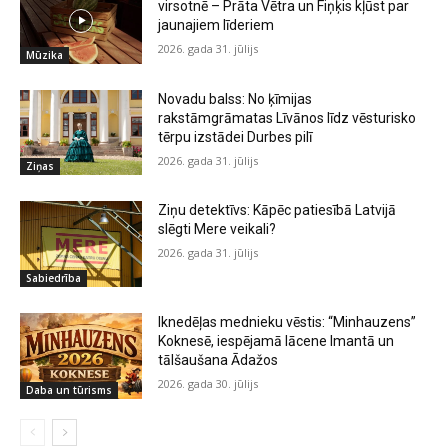
virsotnē – Prāta Vētra un Fiņķis kļūst par
jaunajiem līderiem
2026. gada 31. jūlijs
Mūzika
Novadu balss: No ķīmijas
rakstāmgrāmatas Līvānos līdz vēsturisko
tērpu izstādei Durbes pilī
2026. gada 31. jūlijs
Ziņas
Ziņu detektīvs: Kāpēc patiesībā Latvijā
slēgti Mere veikali?
2026. gada 31. jūlijs
Sabiedrība
Iknedēļas mednieku vēstis: “Minhauzens”
Koknesē, iespējamā lācene Imantā un
tālšaušana Ādažos
2026. gada 30. jūlijs
Daba un tūrisms