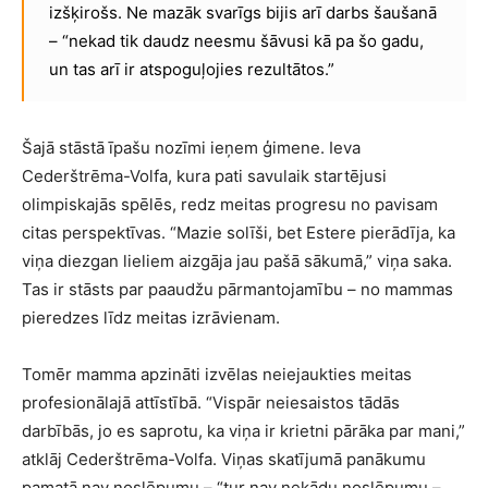
izšķirošs. Ne mazāk svarīgs bijis arī darbs šaušanā
– “nekad tik daudz neesmu šāvusi kā pa šo gadu,
un tas arī ir atspoguļojies rezultātos.”
Šajā stāstā īpašu nozīmi ieņem ģimene. Ieva
Cederštrēma-Volfa, kura pati savulaik startējusi
olimpiskajās spēlēs, redz meitas progresu no pavisam
citas perspektīvas. “Mazie solīši, bet Estere pierādīja, ka
viņa diezgan lieliem aizgāja jau pašā sākumā,” viņa saka.
Tas ir stāsts par paaudžu pārmantojamību – no mammas
pieredzes līdz meitas izrāvienam.
Tomēr mamma apzināti izvēlas neiejaukties meitas
profesionālajā attīstībā. “Vispār neiesaistos tādās
darbībās, jo es saprotu, ka viņa ir krietni pārāka par mani,”
atklāj Cederštrēma-Volfa. Viņas skatījumā panākumu
pamatā nav noslēpumu – “tur nav nekādu noslēpumu –