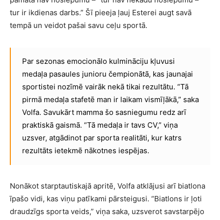
tur ir ikdienas darbs.” Šī pieeja ļauj Esterei augt savā
tempā un veidot pašai savu ceļu sportā.
Par sezonas emocionālo kulmināciju kļuvusi
medaļa pasaules junioru čempionātā, kas jaunajai
sportistei nozīmē vairāk nekā tikai rezultātu. “Tā
pirmā medaļa stafetē man ir laikam vismīļākā,” saka
Volfa. Savukārt mamma šo sasniegumu redz arī
praktiskā gaismā. “Tā medaļa ir tavs CV,” viņa
uzsver, atgādinot par sporta realitāti, kur katrs
rezultāts ietekmē nākotnes iespējas.
Nonākot starptautiskajā apritē, Volfa atklājusi arī biatlona
īpašo vidi, kas viņu patīkami pārsteigusi. “Biatlons ir ļoti
draudzīgs sporta veids,” viņa saka, uzsverot savstarpējo