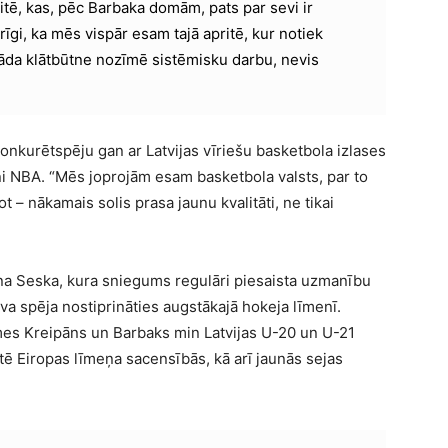
tē, kas, pēc Barbaka domām, pats par sevi ir
rīgi, ka mēs vispār esam tajā apritē, kur notiek
– šāda klātbūtne nozīmē sistēmisku darbu, nevis
onkurētspēju gan ar Latvijas vīriešu basketbola izlases
ni NBA. “Mēs joprojām esam basketbola valsts, par to
 – nākamais solis prasa jaunu kvalitāti, ne tikai
iņa Seska, kura sniegums regulāri piesaista uzmanību
lova spēja nostiprināties augstākajā hokeja līmenī.
īmes Kreipāns un Barbaks min Latvijas U-20 un U-21
tē Eiropas līmeņa sacensībās, kā arī jaunās sejas