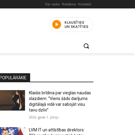
Par radio
Reklāma
Kontakti
POPULĀRĀKIE
Klaišis brīdina par vieglas naudas
slazdiem: “Viens šāds darījums
digitālajā vidē var sabojāt visu
tavu dzīvi”
2026. gada 1. jūnijs
LVM IT un attīstības direktors: