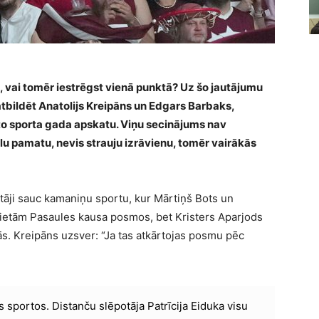
t, vai tomēr iestrēgst vienā punktā? Uz šo jautājumu
tbildēt Anatolijs Kreipāns un Edgars Barbaks,
īto sporta gada apskatu. Viņu secinājums nav
lu pamatu, nevis strauju izrāvienu, tomēr vairākās
ītāji sauc kamaniņu sportu, kur Mārtiņš Bots un
ietām Pasaules kausa posmos, bet Kristers Aparjods
ās. Kreipāns uzsver: “Ja tas atkārtojas posmu pēc
as sportos. Distanču slēpotāja Patrīcija Eiduka visu