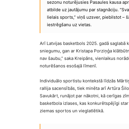
sezonu noturējusies Pasaules kausa apri
atbilde uz jautājumu par stagnāciju. “Sva
lielais sports,” viņš uzsver, piebilstot 
iestrēgšanu uz vietas.
Arī Latvijas basketbols 2025. gadā saglabā k
sniegumu, gan ar Kristapa Porziņģa klātbūt
nav šaubu,” saka Kreipāns, vienlaikus norādot
noturēšanos esošajā līmenī.
Individuālo sportistu kontekstā līdzās Mārt
rallija sacensībās, tiek minēta arī Artūra Ši
Savukārt, runājot par nākotni, kā cerīgas z
basketbola izlases, kas konkurētspējīgi star
ziemas sportos un vieglatlētikā.