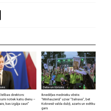
isms
Daba un tūrisms
īstības direktors:
Iknedēļas mednieku vēstis:
umi notiek katru dienu –
“Minhauzenā” uzvar “Salnava”, bet
ais, kas izgāja cauri”
Koknesē valda dubļi, azarts un svētku
gars