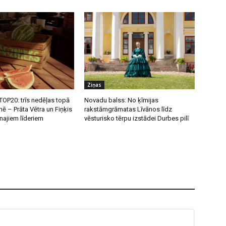
Ziņas
OP20: trīs nedēļas topā
Novadu balss: No ķīmijas
nē – Prāta Vētra un Fiņķis
rakstāmgrāmatas Līvānos līdz
unajiem līderiem
vēsturisko tērpu izstādei Durbes pilī