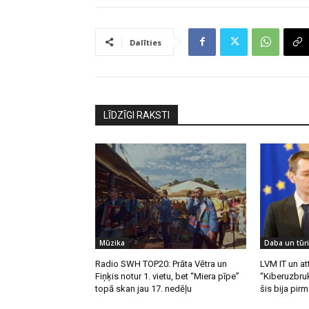
Dalīties
LĪDZĪGI RAKSTI
Mūzika
Daba un tūr
Radio SWH TOP20: Prāta Vētra un
LVM IT un att
Fiņķis notur 1. vietu, bet “Miera pīpe”
“Kiberuzbruk
topā skan jau 17. nedēļu
šis bija pirm