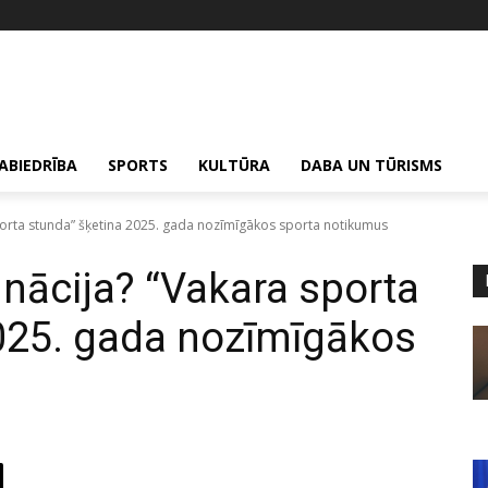
ABIEDRĪBA
SPORTS
KULTŪRA
DABA UN TŪRISMS
 sporta stunda” šķetina 2025. gada nozīmīgākos sporta notikumus
agnācija? “Vakara sporta
025. gada nozīmīgākos