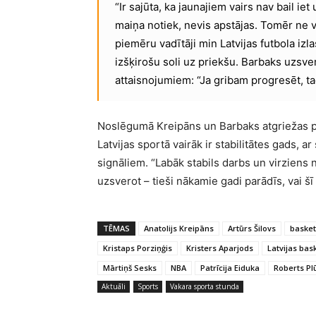
“Ir sajūta, ka jaunajiem vairs nav bail ie
maiņa notiek, nevis apstājas. Tomēr ne vi
piemēru vadītāji min Latvijas futbola iz
izšķirošu soli uz priekšu. Barbaks uzsver
attaisnojumiem: “Ja gribam progresēt, tad
Noslēgumā Kreipāns un Barbaks atgriežas pie
Latvijas sportā vairāk ir stabilitātes gads,
signāliem. “Labāk stabils darbs un virziens
uzsverot – tieši nākamie gadi parādīs, vai šī 
TĒMAS
Anatolijs Kreipāns
Artūrs Šilovs
basket
Kristaps Porziņģis
Kristers Aparjods
Latvijas bas
Mārtiņš Sesks
NBA
Patrīcija Eiduka
Roberts P
Aktuāli
Sports
Vakara sporta stunda