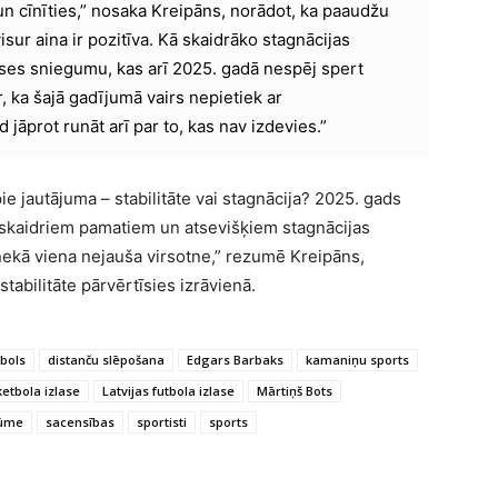
t un cīnīties,” nosaka Kreipāns, norādot, ka paaudžu
sur aina ir pozitīva. Kā skaidrāko stagnācijas
lases sniegumu, kas arī 2025. gadā nespēj spert
, ka šajā gadījumā vairs nepietiek ar
 jāprot runāt arī par to, kas nav izdevies.”
 jautājuma – stabilitāte vai stagnācija? 2025. gads
 ar skaidriem pamatiem un atsevišķiem stagnācijas
 nekā viena nejauša virsotne,” rezumē Kreipāns,
stabilitāte pārvērtīsies izrāvienā.
bols
distanču slēpošana
Edgars Barbaks
kamaniņu sports
ketbola izlase
Latvijas futbola izlase
Mārtiņš Bots
lūme
sacensības
sportisti
sports