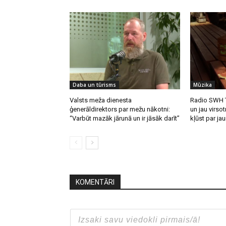
Daba un tūrisms
Mūzika
Valsts meža dienesta
Radio SWH T
ģenerāldirektors par mežu nākotni:
un jau virsot
“Varbūt mazāk jārunā un ir jāsāk darīt”
kļūst par ja
KOMENTĀRI