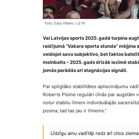
Foto: Edijs Pālens / LETA
Vai Latvijas sports 2025. gadā turpina aug
raidījumā “Vakara sporta stunda” mēģina a
veidojot savu subjektīvo, bet faktos balst
melnbalts – 2025. gads drīzāk iezīmē stabi
jomās parādās arī stagnācijas signāli.
Par spilgtāko stabilitātes apliecinājumu vad
Roberts Plūme regulāri cīnās par augstām v
notur stabilu līmeni individuālajās sacensīb
posma, tad tas jau ir līmenis.”
Līdzīgu ainu vadītāji redz arī citos ziem