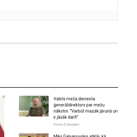
Valsts meža dienesta
ģenerāldirektors par mežu
nākotni: “Varbūt mazāk jārunā un
ir jāsāk darīt”
Pirms 5 dienām
Miks Galvanovskis atklāj, kā