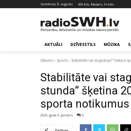
sestdiena, 8. augusts
Alfrēds, Madars, Fredis
AKTUĀLI
DZĪVESSTILS
MŪZIKA
S
Sākums
Sports
Stabilitāte vai stagnācija? “Vakara
Stabilitāte vai st
stunda” šķetina 2
sporta notikumus
2026. gada 5. janvāris
0
Dalīties