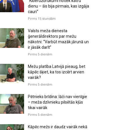
“Kiberuzbrukumi notiek katru
dienu – šis bija pirmais, kas izgāja
cauri”
Pirms 15 stundām
Valsts meža dienesta
ģenerāldirektors par mežu
nākotni: “Varbūt mazāk jārunā un
ir jāsāk darīt”
Pirms 5 dienām
Mežu platība Latvijā pieaug, bet
kāpēc šķiet, ka tos izcērt arvien
vairāk?
Pirms 5 dienām
Pētnieks brīdina: lāči nav vienīgie
– meža dzīvnieku pilsētās kļūs
tikai vairāk
Pirms 5 dienām
Kāpēc mežs ir daudz vairāk nekā