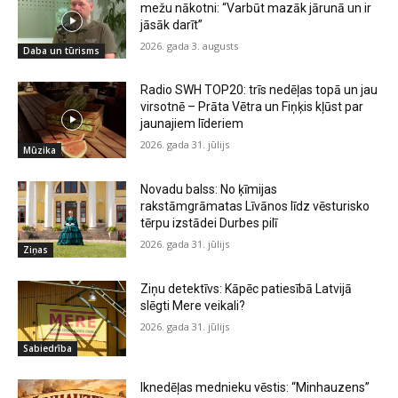
mežu nākotni: “Varbūt mazāk jārunā un ir
jāsāk darīt”
2026. gada 3. augusts
Daba un tūrisms
Radio SWH TOP20: trīs nedēļas topā un jau
virsotnē – Prāta Vētra un Fiņķis kļūst par
jaunajiem līderiem
2026. gada 31. jūlijs
Mūzika
Novadu balss: No ķīmijas
rakstāmgrāmatas Līvānos līdz vēsturisko
tērpu izstādei Durbes pilī
2026. gada 31. jūlijs
Ziņas
Ziņu detektīvs: Kāpēc patiesībā Latvijā
slēgti Mere veikali?
2026. gada 31. jūlijs
Sabiedrība
Iknedēļas mednieku vēstis: “Minhauzens”