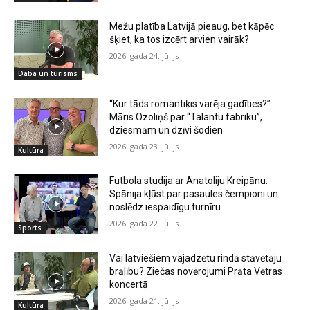
Mežu platība Latvijā pieaug, bet kāpēc
šķiet, ka tos izcērt arvien vairāk?
2026. gada 24. jūlijs
Daba un tūrisms
“Kur tāds romantiķis varēja gadīties?”
Māris Ozoliņš par “Talantu fabriku”,
dziesmām un dzīvi šodien
2026. gada 23. jūlijs
Kultūra
Futbola studija ar Anatoliju Kreipānu:
Spānija kļūst par pasaules čempioni un
noslēdz iespaidīgu turnīru
2026. gada 22. jūlijs
Sports
Vai latviešiem vajadzētu rindā stāvētāju
brālību? Ziečas novērojumi Prāta Vētras
koncertā
2026. gada 21. jūlijs
Kultūra