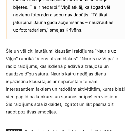
biļetes. Tie ir nedarbi.” Viņš atklāj, ka šogad vēl
nevienu fotoradara sobu nav dabūjis. “Tā tikai
jāturpina! Jaunā gada apņemšanās – neuzrauties
uz fotoradariem,” smejas Krīvēns.
Šie un vēl citi jautājumi klausāmi raidījuma “Nauris uz
Viļņa” rubrikā “Viens otram blakus”. “Nauris uz Viļņa” ir
radio raidījums, kas ikdienā piedāvā aizraujošu un
daudzveidīgu saturu. Nauris katru nedēļas dienu
iepazīstina klausītājus ar neparastām tēmām,
interesantiem faktiem un radošām aktivitātēm, kuras bieži
vien papildina konkursi un sarunas ar īpašiem viesiem.
Šis raidījums sola izklaidēt, izglītot un likt pasmaidīt,
radot pozitīvas emocijas.