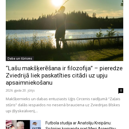
Daba un tūrisms
“Lašu makšķerēšana ir filozofija” – pieredze
Zviedrijā liek paskatīties citādi uz upju
apsaimniekošanu
2026. gada 20. jūlijs
0
Makšķernieks un dabas entuziasts Uģis Circenis raidījumā “Zaļais
stūris” dalās iespaidos no nesenā brauciena uz Zviedrijas Bīskes
upi (Byskeälven),...
Futbola studija ar Anatoliju Kreipānu:
Spānijas komanda pret Mesi Argentīnu