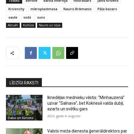
TĒMAS
Berlīne
darba intervija
fotoradars
Jānis Krīvēns
Krivenchy
mikroplastmasa
Nauris Brikmanis
Pāļa bazars
saule
sods
suns
Aktuāli
Kultūra
Nauris uz viļņa
LĪDZĪGI RAKSTI
Iknedēļas mednieku vēstis: “Minhauzenā”
uzvar “Salnava”, bet Koknesē valda dubļi,
azarts un svētku gars
2026. gada 4. augusts
Daba un tūrisms
Valsts meža dienesta ģenerāldirektors par