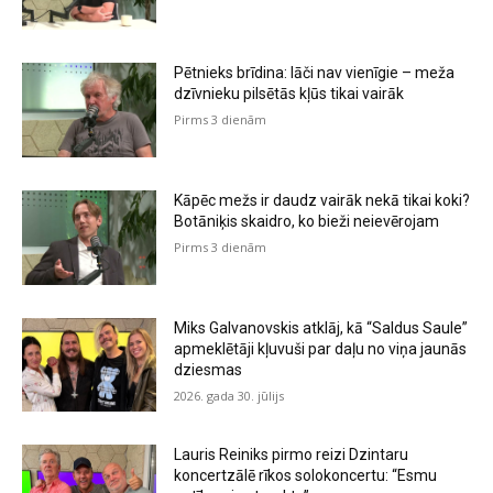
Pētnieks brīdina: lāči nav vienīgie – meža
dzīvnieku pilsētās kļūs tikai vairāk
Pirms 3 dienām
Kāpēc mežs ir daudz vairāk nekā tikai koki?
Botāniķis skaidro, ko bieži neievērojam
Pirms 3 dienām
Miks Galvanovskis atklāj, kā “Saldus Saule”
apmeklētāji kļuvuši par daļu no viņa jaunās
dziesmas
2026. gada 30. jūlijs
Lauris Reiniks pirmo reizi Dzintaru
koncertzālē rīkos solokoncertu: “Esmu