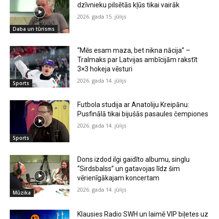
dzīvnieku pilsētās kļūs tikai vairāk
2026. gada 15. jūlijs
Daba un tūrisms
“Mēs esam maza, bet nikna nācija” –
Tralmaks par Latvijas ambīcijām rakstīt
3×3 hokeja vēsturi
2026. gada 14. jūlijs
Sports
Futbola studija ar Anatoliju Kreipānu:
Pusfinālā tikai bijušās pasaules čempiones
2026. gada 14. jūlijs
Sports
Dons izdod ilgi gaidīto albumu, singlu
“Sirdsbalss” un gatavojas līdz šim
vērienīgākajam koncertam
2026. gada 14. jūlijs
Mūzika
Klausies Radio SWH un laimē VIP biļetes uz