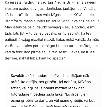
Kā ierasts, raidījuma vadītājs Nauris Brikmanis saviem
viesiem uzdod deviņus identiskus jautājumus. Vaicāts,
kādas ir trīs lietas, kas vajadzīgas laimei, Krīvēns teic:
“Komforts, mans sunītis un saule. Man ir vajadzīga saule.
Man īstenībā baigi daudz nevajag – es, ja godīgi, esmu
tāds ļoti, ļoti – tu paliec vecāks, un tu saproti, ka tev
patiesībā vajag mazliet mazāk lietas nekā vairāk. Ja mēs
varētu vienoties par to spilgto bumbu tur aiz mākoņiem, –
kad tā februāra pirmā saule tev “iesit”, liekas, ka tu esi
Berlīnē, naktsklubā, kaut ko apēdis.”
Savukārt, kāds nedarbs dzīves baudītājam nāk
prātā, ko darījis, bet gribētu, lai nebūtu, Krīvēns
atzīst, ka ir gribējis braukt mazliet lēnāk gar
fotoradariem pēdējā gada laikā: “Es droši vien
esmu gribējis to darīt, un vēl esmu gribējis varbūt
mazliet laicīgāk samaksāt kaut kādas parkinga