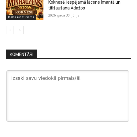
Koknesē, iespējamā lācene Imantā un
tālšaušana Ādažos
2026. gada 30. jūlijs
Daba un tūrisms
KOMENTĀRI