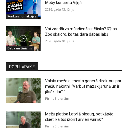
Moby koncertu Viļņā!
2026. gada 13. jūlijs
Konkursi un akcijas
Vai zoodārzs mūsdienās ir ētisks? Rīgas
Zoo skaidro, ko tas dara dabas labā
2026. gada 10. jūlijs
Daba un tūrisms
POPULĀRĀKIE
Valsts meža dienesta ģenerāldirektors par
mežu nākotni: “Varbūt mazāk jārunā un ir
jāsāk darīt”
Pirms 3 dienām
Mežu platība Latvijā pieaug, bet kāpēc
šķiet, ka tos izcērt arvien vairāk?
Pirms 3 dienām