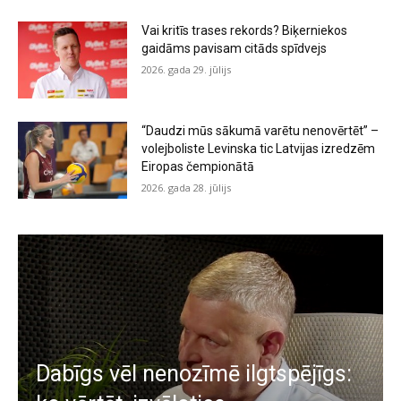
Vai kritīs trases rekords? Biķerniekos
gaidāms pavisam citāds spīdvejs
2026. gada 29. jūlijs
“Daudzi mūs sākumā varētu nenovērtēt” –
volejboliste Levinska tic Latvijas izredzēm
Eiropas čempionātā
2026. gada 28. jūlijs
Dabīgs vēl nenozīmē ilgtspējīgs: