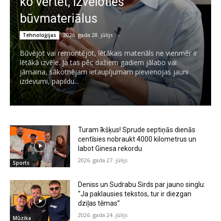
ko vērtēt, izvēloties
būvmateriālus
2026. gada 28. jūlijs
Tehnoloģijas
Būvējot vai remontējot, lētākais materiāls ne vienmēr ir
lētākā izvēle. Ja tas pēc dažiem gadiem jālabo vai
jāmaina, sākotnējam ietaupījumam pievienojas jauni
izdevumi, papildu...
Turam īkšķus! Sprude septiņās dienās
centīsies nobraukt 4000 kilometrus un
labot Ginesa rekordu
2026. gada 27. jūlijs
Sports
Deniss un Sudrabu Sirds par jauno singlu:
“Ja paklausies tekstos, tur ir diezgan
dziļas tēmas”
2026. gada 24. jūlijs
Mūzika