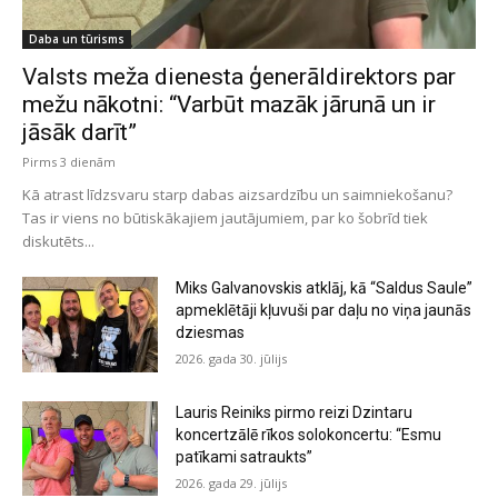
Daba un tūrisms
Valsts meža dienesta ģenerāldirektors par
mežu nākotni: “Varbūt mazāk jārunā un ir
jāsāk darīt”
Pirms 3 dienām
Kā atrast līdzsvaru starp dabas aizsardzību un saimniekošanu?
Tas ir viens no būtiskākajiem jautājumiem, par ko šobrīd tiek
diskutēts...
Miks Galvanovskis atklāj, kā “Saldus Saule”
apmeklētāji kļuvuši par daļu no viņa jaunās
dziesmas
2026. gada 30. jūlijs
Lauris Reiniks pirmo reizi Dzintaru
koncertzālē rīkos solokoncertu: “Esmu
patīkami satraukts”
2026. gada 29. jūlijs