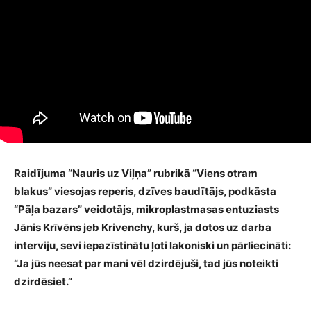
Raidījuma “Nauris uz Viļņa” rubrikā “Viens otram
blakus” viesojas reperis, dzīves baudītājs, podkāsta
“Pāļa bazars” veidotājs, mikroplastmasas entuziasts
Jānis Krīvēns jeb Krivenchy, kurš, ja dotos uz darba
interviju, sevi iepazīstinātu ļoti lakoniski un pārliecināti:
“Ja jūs neesat par mani vēl dzirdējuši, tad jūs noteikti
dzirdēsiet.”