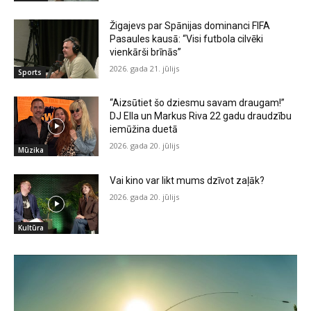
Žigajevs par Spānijas dominanci FIFA
Pasaules kausā: “Visi futbola cilvēki
vienkārši brīnās”
2026. gada 21. jūlijs
Sports
“Aizsūtiet šo dziesmu savam draugam!”
DJ Ella un Markus Riva 22 gadu draudzību
iemūžina duetā
2026. gada 20. jūlijs
Mūzika
Vai kino var likt mums dzīvot zaļāk?
2026. gada 20. jūlijs
Kultūra