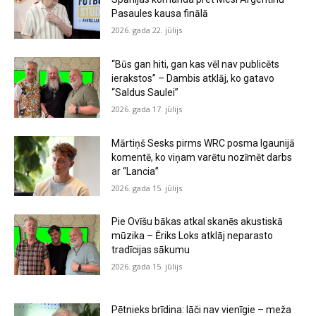
Pasaules kausa finālā
2026. gada 22. jūlijs
“Būs gan hiti, gan kas vēl nav publicēts
ierakstos” – Dambis atklāj, ko gatavo
“Saldus Saulei”
2026. gada 17. jūlijs
Mārtiņš Sesks pirms WRC posma Igaunijā
komentē, ko viņam varētu nozīmēt darbs
ar “Lancia”
2026. gada 15. jūlijs
Pie Ovīšu bākas atkal skanēs akustiskā
mūzika – Ēriks Loks atklāj neparasto
tradīcijas sākumu
2026. gada 15. jūlijs
Pētnieks brīdina: lāči nav vienīgie – meža