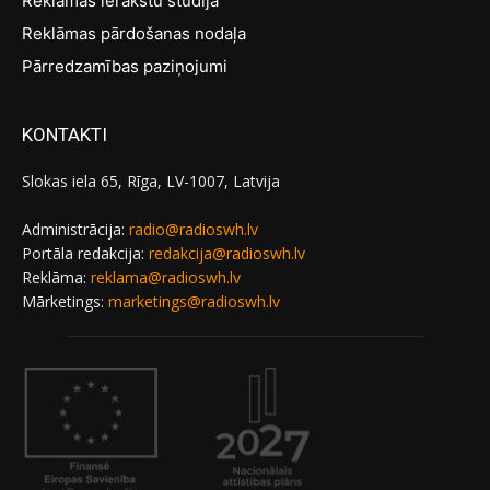
Reklāmas ierakstu studija
Reklāmas pārdošanas nodaļa
Pārredzamības paziņojumi
KONTAKTI
Slokas iela 65, Rīga, LV-1007, Latvija
Administrācija:
radio@radioswh.lv
Portāla redakcija:
redakcija@radioswh.lv
Reklāma:
reklama@radioswh.lv
Mārketings:
marketings@radioswh.lv