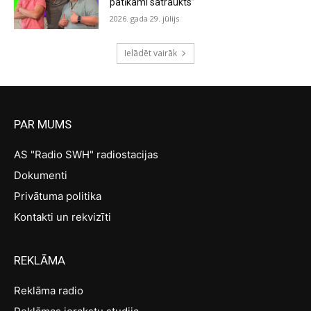
patīkami satraukts”
2026. gada 29. jūlijs
Ielādēt vairāk
PAR MUMS
AS "Radio SWH" radiostacijas
Dokumenti
Privātuma politika
Kontakti un rekvizīti
REKLĀMA
Reklāma radio