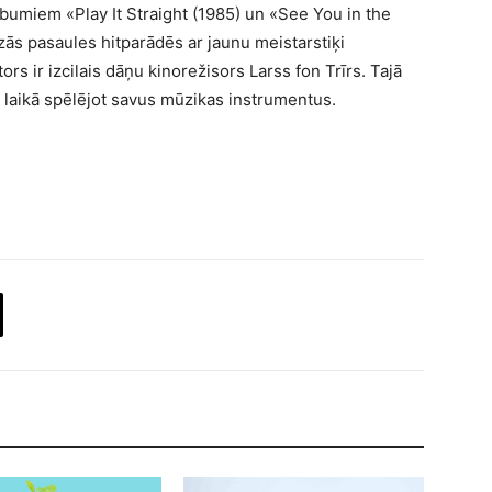
umiem «Play It Straight (1985) un «See You in the
ās pasaules hitparādēs ar jaunu meistarstiķi
rs ir izcilais dāņu kinorežisors Larss fon Trīrs. Tajā
a laikā spēlējot savus mūzikas instrumentus.