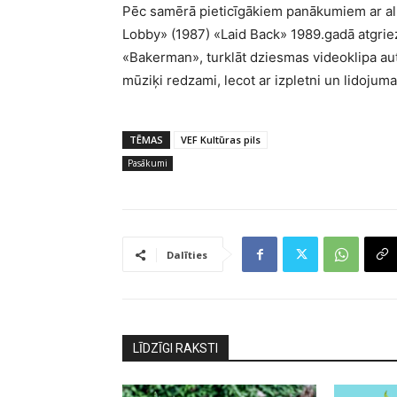
Pēc samērā pieticīgākiem panākumiem ar alb
Lobby» (1987) «Laid Back» 1989.gadā atgriez
«Bakerman», turklāt dziesmas videoklipa auto
mūziķi redzami, lecot ar izpletni un lidojum
TĒMAS
VEF Kultūras pils
Pasākumi
Dalīties
LĪDZĪGI RAKSTI