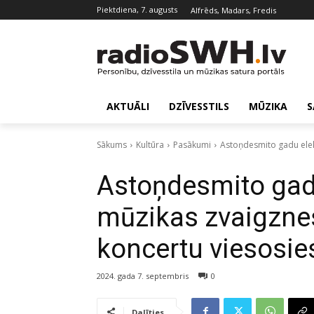
piektdiena, 7. augusts
Alfrēds, Madars, Fredis
AKTUĀLI
DZĪVESSTILS
MŪZIKA
S
Sākums
Kultūra
Pasākumi
Astoņdesmito gadu elekt
Astoņdesmito gad
mūzikas zvaigznes
koncertu viesosies
2024. gada 7. septembris
0
Dalīties