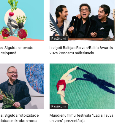
Pasākumi
s: Siguldas novads
Izziņoti Baltijas Balvas/Baltic Awards
u ceļojumā
2025 koncertu mākslinieki
Pasākumi
s: Siguldā fotoizstāde
Mūsdienu filmu festivāla “Lācis, lauva
s dabas mikrokosmosa
un zars” prezentācija