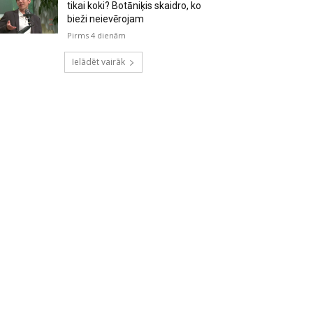
tikai koki? Botāniķis skaidro, ko
bieži neievērojam
Pirms 4 dienām
Ielādēt vairāk