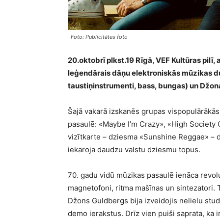
Foto: Publicitātes foto
20.oktobrī plkst.19 Rīgā, VEF Kultūras pilī,
leģendārais dāņu elektroniskās mūzikas du
taustiņinstrumenti, bass, bungas) un Džona
Šajā vakarā izskanēs grupas vispopulārākās 
pasaulē: «Maybe I’m Crazy», «High Society 
vizītkarte – dziesma «Sunshine Reggae» – du
iekaroja daudzu valstu dziesmu topus.
70. gadu vidū mūzikas pasaulē ienāca revolu
magnetofoni, ritma mašīnas un sintezatori.
Džons Guldbergs bija izveidojis nelielu stud
demo ierakstus. Drīz vien puiši saprata, ka