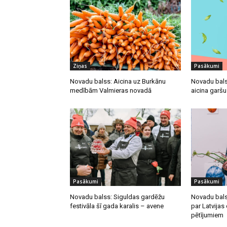
Ziņas
Pasākumi
Novadu balss: Aicina uz Burkānu
Novadu bals
medībām Valmieras novadā
aicina garš
Pasākumi
Pasākumi
Novadu balss: Siguldas gardēžu
Novadu bals
festivāla šī gada karalis – avene
par Latvija
pētījumiem