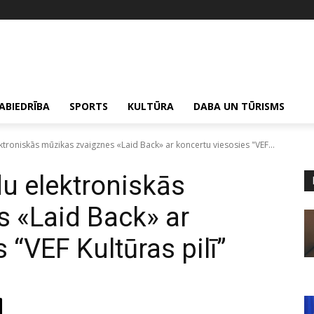
ABIEDRĪBA
SPORTS
KULTŪRA
DABA UN TŪRISMS
roniskās mūzikas zvaigznes «Laid Back» ar koncertu viesosies "VEF...
u elektroniskās
 «Laid Back» ar
 “VEF Kultūras pilī”