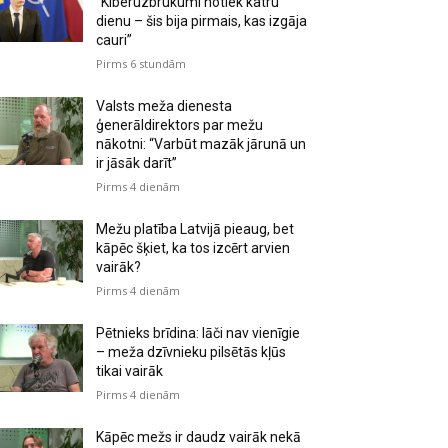
“Kiberuzbrukumi notiek katru
dienu – šis bija pirmais, kas izgāja
cauri”
Pirms 6 stundām
Valsts meža dienesta
ģenerāldirektors par mežu
nākotni: “Varbūt mazāk jārunā un
ir jāsāk darīt”
Pirms 4 dienām
Mežu platība Latvijā pieaug, bet
kāpēc šķiet, ka tos izcērt arvien
vairāk?
Pirms 4 dienām
Pētnieks brīdina: lāči nav vienīgie
– meža dzīvnieku pilsētās kļūs
tikai vairāk
Pirms 4 dienām
Kāpēc mežs ir daudz vairāk nekā