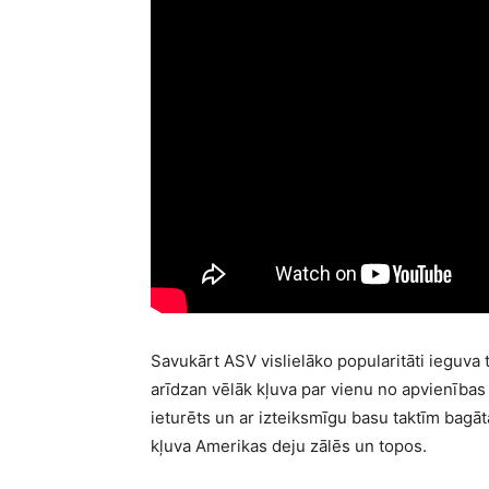
Savukārt ASV vislielāko popularitāti ieguva
arīdzan vēlāk kļuva par vienu no apvienības 
ieturēts un ar izteiksmīgu basu taktīm bagā
kļuva Amerikas deju zālēs un topos.