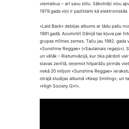
vienlaikus – arī savu stilu. Sākotnēji viņu 
1979.gada viņi ir pazīstami kā elektroniskā
«Laid Back» debijas albums ar tādu pašu n
1981.gadā. Acumirklī Dānijā tas kļuva par hitu
grupas mītnes zemes. Taču jau 1982. gada va
«Sunshine Reggae» («Saulainais regejs»). Sāk
un vēlāk – Rietumvācijā, kur tika pārdoti vai
slavas zenītā, ieņemot hitparāžu pirmās vieta
nekā 20 miljoni «Sunshine Reggae» ierakstu 
otrajā studijas albumā «Keep Smiling», un taj
«High Society Girl».