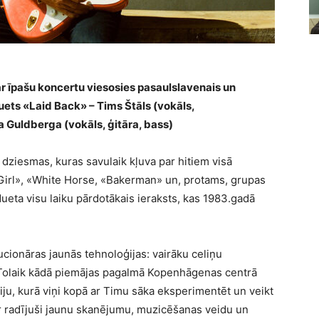
 ar īpašu koncertu viesosies pasaulslavenais un
ets «Laid Back» – Tims Štāls (vokāls,
 Guldberga (vokāls, ģitāra, bass)
dziesmas, kuras savulaik kļuva par hitiem visā
Girl», «White Horse, «Bakerman» un, protams, grupas
eta visu laiku pārdotākais ieraksts, kas 1983.gadā
cionāras jaunās tehnoloģijas: vairāku celiņu
 Tolaik kādā piemājas pagalmā Kopenhāgenas centrā
iju, kurā viņi kopā ar Timu sāka eksperimentēt un veikt
 ir radījuši jaunu skanējumu, muzicēšanas veidu un