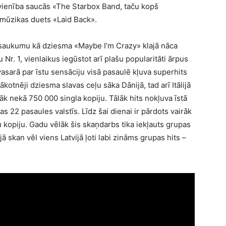
apvienība saucās «The Starbox Band, taču kopš
s mūzikas duets «Laid Back».
osaukumu kā dziesma «Maybe I’m Crazy» klajā nāca
 Nr. 1, vienlaikus iegūstot arī plašu popularitāti ārpus
sarā par īstu sensāciju visā pasaulē kļuva superhits
otnēji dziesma slavas ceļu sāka Dānijā, tad arī Itālijā
rāk nekā 750 000 singla kopiju. Tālāk hits nokļuva īstā
s 22 pasaules valstīs. Līdz šai dienai ir pārdots vairāk
kopiju. Gadu vēlāk šis skaņdarbs tika iekļauts grupas
ā skan vēl viens Latvijā ļoti labi zināms grupas hits –