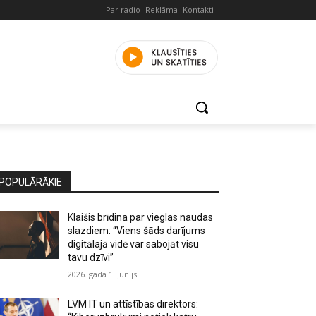
Par radio
Reklāma
Kontakti
POPULĀRĀKIE
Klaišis brīdina par vieglas naudas
slazdiem: “Viens šāds darījums
digitālajā vidē var sabojāt visu
tavu dzīvi”
2026. gada 1. jūnijs
LVM IT un attīstības direktors: