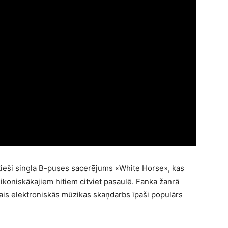
 tieši singla B-puses sacerējums «White Horse», kas
ikoniskākajiem hitiem citviet pasaulē. Fanka žanrā
tais elektroniskās mūzikas skaņdarbs īpaši populārs