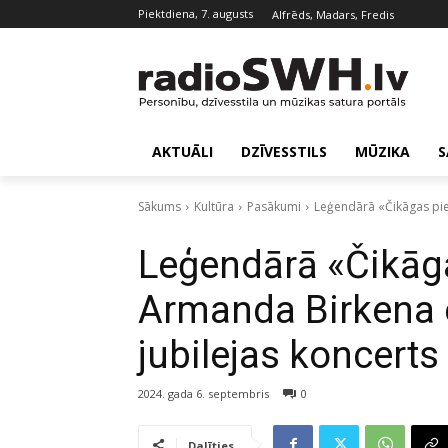
piektdiena, 7. augusts
Alfrēds, Madars, Fredis
AKTUĀLI
DZĪVESSTILS
MŪZIKA
S
Sākums
Kultūra
Pasākumi
Leģendārā «Čikāgas pie
Leģendārā «Čikāg
Armanda Birkena 
jubilejas koncerts
2024. gada 6. septembris
0
Dalīties