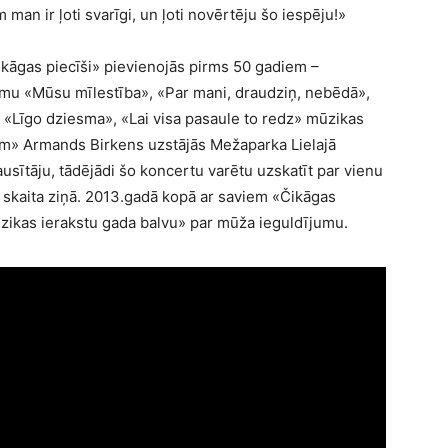
man ir ļoti svarīgi, un ļoti novērtēju šo iespēju!»
kāgas piecīši» pievienojās pirms 50 gadiem –
smu «Mūsu mīlestība», «Par mani, draudziņ, nebēdā»,
 «Līgo dziesma», «Lai visa pasaule to redz» mūzikas
em» Armands Birkens uzstājās Mežaparka Lielajā
usītāju, tādējādi šo koncertu varētu uzskatīt par vienu
 skaita ziņā. 2013.gadā kopā ar saviem «Čikāgas
zikas ierakstu gada balvu» par mūža ieguldījumu.