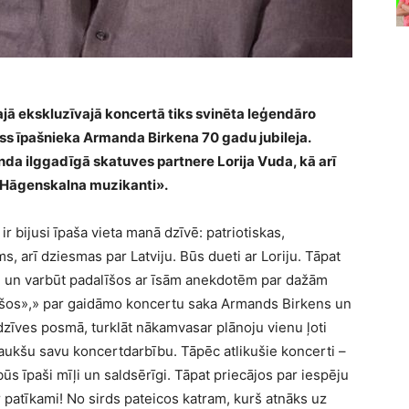
īgajā ekskluzīvajā koncertā tiks svinēta leģendāro
lss īpašnieka Armanda Birkena 70 gadu jubileja.
anda ilggadīgā skatuves partnere Lorija Vuda, kā arī
«Hāgenskalna muzikanti».
 bijusi īpaša vieta manā dzīvē: patriotiskas,
, arī dziesmas par Latviju. Būs dueti ar Loriju. Tāpat
, un varbūt padalīšos ar īsām anekdotēm par dažām
šos»,» par gaidāmo koncertu saka Armands Birkens un
dzīves posmā, turklāt nākamvasar plānoju vienu ļoti
aukšu savu koncertdarbību. Tāpēc atlikušie koncerti –
ūs īpaši mīļi un saldsērīgi. Tāpat priecājos par iespēju
ir patīkami! No sirds pateicos katram, kurš atnāks uz