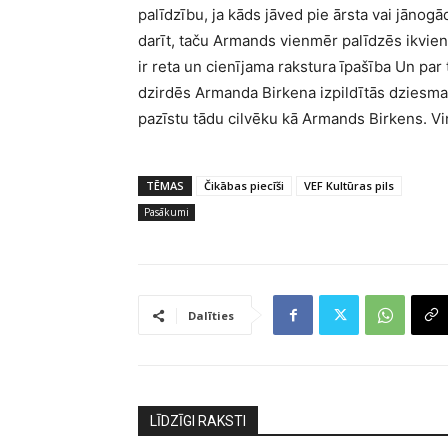
palīdzību, ja kāds jāved pie ārsta vai jānog
darīt, taču Armands vienmēr palīdzēs ikvien
ir reta un cienījama rakstura īpašība Un par
dzirdēs Armanda Birkena izpildītās dziesma
pazīstu tādu cilvēku kā Armands Birkens. Vi
TĒMAS
Čikābas piecīši
VEF Kultūras pils
Pasākumi
Dalīties
LĪDZĪGI RAKSTI