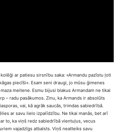
 kolēģi ar patiesu sirsnību saka: «Armandu pazīstu ļoti
«Čikāgas piecīši». Esam seni draugi, jo mūsu ģimenes
iju maza meitene. Esmu bijusi blakus Armandam ne tikai
tarp – radu pasākumos. Zinu, ka Armands ir absolūts
 diasporas, vai, kā agrāk saucās, trimdas sabiedrībā.
ies ar savu lielo izpalīdzību. Ne tikai manās, bet arī
u ar to, ka viņš redz sabiedrībā vientuļus, vecus
uriem vajadzīgs atbalsts. Viņš neatteiks savu