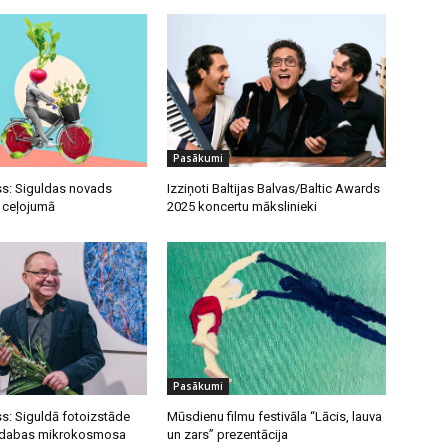
Pasākumi
s: Siguldas novads
Izziņoti Baltijas Balvas/Baltic Awards
u ceļojumā
2025 koncertu mākslinieki
Pasākumi
s: Siguldā fotoizstāde
Mūsdienu filmu festivāla “Lācis, lauva
s dabas mikrokosmosa
un zars” prezentācija