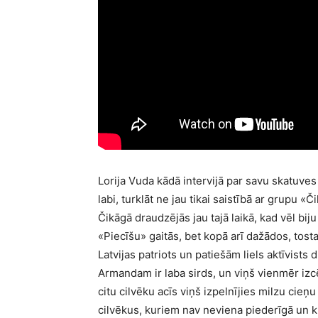
Lorija Vuda kādā intervijā par savu skatuves
labi, turklāt ne jau tikai saistībā ar grupu 
Čikāgā draudzējās jau tajā laikā, kad vēl b
«Piecīšu» gaitās, bet kopā arī dažādos, tos
Latvijas patriots un patiešām liels aktīvists
Armandam ir laba sirds, un viņš vienmēr izcēl
citu cilvēku acīs viņš izpelnījies milzu cieņ
cilvēkus, kuriem nav neviena piederīgā un k