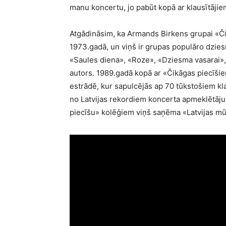
manu koncertu, jo pabūt kopā ar klausītājiem 
Atgādināsim, ka Armands Birkens grupai «Či
1973.gadā, un viņš ir grupas populāro dzie
«Saules diena», «Roze», «Dziesma vasarai»,
autors. 1989.gadā kopā ar «Čikāgas piecīši
estrādē, kur sapulcējās ap 70 tūkstošiem kla
no Latvijas rekordiem koncerta apmeklētāju
piecīšu» kolēģiem viņš saņēma «Latvijas mū