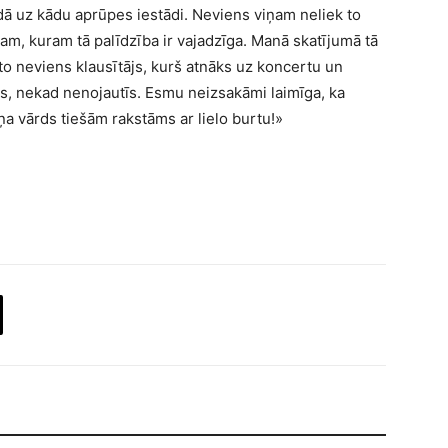
ādā uz kādu aprūpes iestādi. Neviens viņam neliek to
am, kuram tā palīdzība ir vajadzīga. Manā skatījumā tā
 to neviens klausītājs, kurš atnāks uz koncertu un
s, nekad nenojautīs. Esmu neizsakāmi laimīga, ka
ņa vārds tiešām rakstāms ar lielo burtu!»