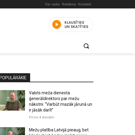
Par radio
Reklāma
Kontakti
POPULĀRĀKIE
Valsts meža dienesta
ģenerāldirektors par mežu
nākotni: “Varbūt mazāk jārunā un
ir jāsāk darīt”
Pirms 4 dienām
Mežu platība Latvijā pieaug, bet