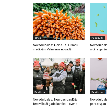
Ziņas
Pasākumi
Novadu balss: Aicina uz Burkānu
Novadu bals
medībām Valmieras novadā
aicina garš
Pasākumi
Pasākumi
Novadu balss: Siguldas gardēžu
Novadu bals
festivāla šī gada karalis – avene
par Latvija