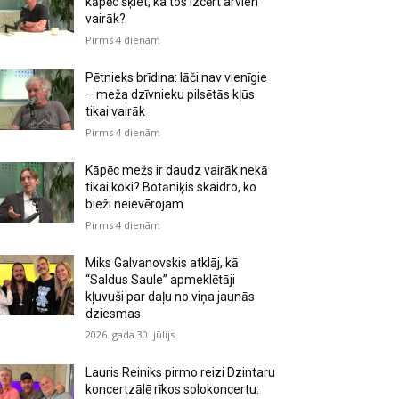
kāpēc šķiet, ka tos izcērt arvien
vairāk?
Pirms 4 dienām
Pētnieks brīdina: lāči nav vienīgie
– meža dzīvnieku pilsētās kļūs
tikai vairāk
Pirms 4 dienām
Kāpēc mežs ir daudz vairāk nekā
tikai koki? Botāniķis skaidro, ko
bieži neievērojam
Pirms 4 dienām
Miks Galvanovskis atklāj, kā
“Saldus Saule” apmeklētāji
kļuvuši par daļu no viņa jaunās
dziesmas
2026. gada 30. jūlijs
Lauris Reiniks pirmo reizi Dzintaru
koncertzālē rīkos solokoncertu: