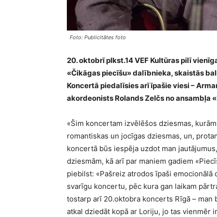
Foto: Publicitātes foto
20. oktobrī plkst.14 VEF Kultūras pilī vien
«Čikāgas piecīšu» dalībnieka, skaistās ba
Koncertā piedalīsies arī īpašie viesi – Arm
akordeonists Rolands Zelčs no ansambļa 
«Šim koncertam izvēlēšos dziesmas, kurām ir
romantiskas un jocīgas dziesmas, un, protams
koncertā būs iespēja uzdot man jautājumus
dziesmām, kā arī par maniem gadiem «Piecī
piebilst: «Pašreiz atrodos īpaši emocionālā 
svarīgu koncertu, pēc kura gan laikam pārtr
tostarp arī 20.oktobra koncerts Rīgā – man b
atkal dziedāt kopā ar Loriju, jo tas vienmēr 