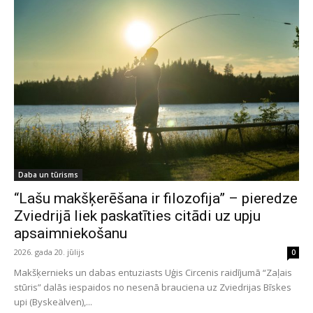
Daba un tūrisms
“Lašu makšķerēšana ir filozofija” – pieredze
Zviedrijā liek paskatīties citādi uz upju
apsaimniekošanu
2026. gada 20. jūlijs
0
Makšķernieks un dabas entuziasts Uģis Circenis raidījumā “Zaļais
stūris” dalās iespaidos no nesenā brauciena uz Zviedrijas Bīskes
upi (Byskeälven),...