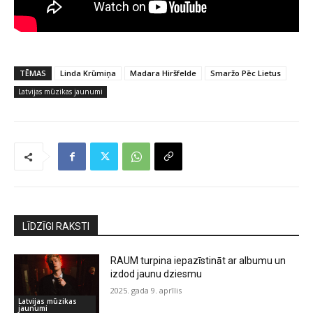
TĒMAS
Linda Krūmiņa
Madara Hiršfelde
Smaržo Pēc Lietus
Latvijas mūzikas jaunumi
LĪDZĪGI RAKSTI
RAUM turpina iepazīstināt ar albumu un
izdod jaunu dziesmu
2025. gada 9. aprīlis
Latvijas mūzikas
jaunumi