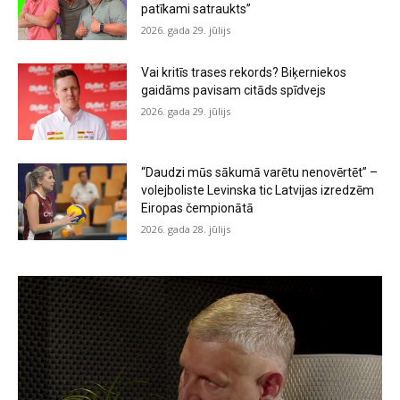
patīkami satraukts”
2026. gada 29. jūlijs
Vai kritīs trases rekords? Biķerniekos
gaidāms pavisam citāds spīdvejs
2026. gada 29. jūlijs
“Daudzi mūs sākumā varētu nenovērtēt” –
volejboliste Levinska tic Latvijas izredzēm
Eiropas čempionātā
2026. gada 28. jūlijs