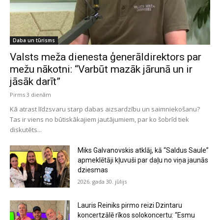
Daba un tūrisms
Valsts meža dienesta ģenerāldirektors par
mežu nākotni: “Varbūt mazāk jārunā un ir
jāsāk darīt”
Pirms 3 dienām
Kā atrast līdzsvaru starp dabas aizsardzību un saimniekošanu?
Tas ir viens no būtiskākajiem jautājumiem, par ko šobrīd tiek
diskutēts...
Miks Galvanovskis atklāj, kā “Saldus Saule”
apmeklētāji kļuvuši par daļu no viņa jaunās
dziesmas
2026. gada 30. jūlijs
Lauris Reiniks pirmo reizi Dzintaru
koncertzālē rīkos solokoncertu: “Esmu