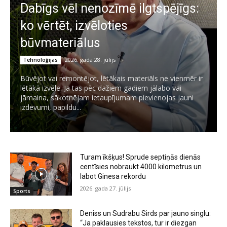
Dabīgs vēl nenozīmē ilgtspējīgs:
ko vērtēt, izvēloties
būvmateriālus
2026. gada 28. jūlijs
Tehnoloģijas
Būvējot vai remontējot, lētākais materiāls ne vienmēr ir
lētākā izvēle. Ja tas pēc dažiem gadiem jālabo vai
jāmaina, sākotnējam ietaupījumam pievienojas jauni
izdevumi, papildu...
Turam īkšķus! Sprude septiņās dienās
centīsies nobraukt 4000 kilometrus un
labot Ginesa rekordu
2026. gada 27. jūlijs
Sports
Deniss un Sudrabu Sirds par jauno singlu:
“Ja paklausies tekstos, tur ir diezgan