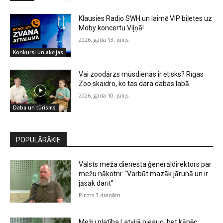
Klausies Radio SWH un laimē VIP biļetes uz
Moby koncertu Viļņā!
2026. gada 13. jūlijs
Konkursi un akcijas
Vai zoodārzs mūsdienās ir ētisks? Rīgas
Zoo skaidro, ko tas dara dabas labā
2026. gada 10. jūlijs
Daba un tūrisms
POPULĀRĀKIE
Valsts meža dienesta ģenerāldirektors par
mežu nākotni: “Varbūt mazāk jārunā un ir
jāsāk darīt”
Pirms 3 dienām
Mežu platība Latvijā pieaug, bet kāpēc