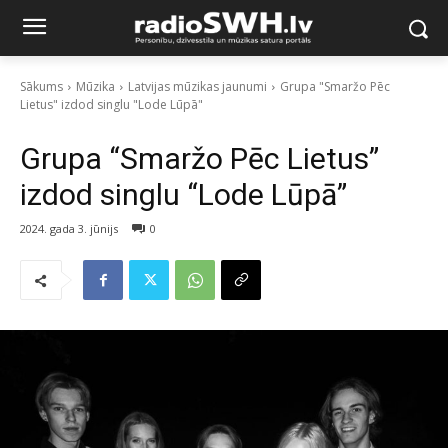
Sākums
Mūzika
Latvijas mūzikas jaunumi
Grupa "Smaržo Pēc
Lietus" izdod singlu "Lode Lūpā"
Grupa “Smaržo Pēc Lietus”
izdod singlu “Lode Lūpā”
2024. gada 3. jūnijs
0