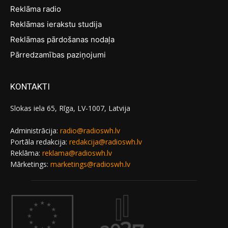
Reklāma radio
Reklāmas ierakstu studija
Reklāmas pārdošanas nodaļa
Pārredzamības paziņojumi
KONTAKTI
Slokas iela 65, Rīga, LV-1007, Latvija
Administrācija:
radio@radioswh.lv
Portāla redakcija:
redakcija@radioswh.lv
Reklāma:
reklama@radioswh.lv
Mārketings:
marketings@radioswh.lv