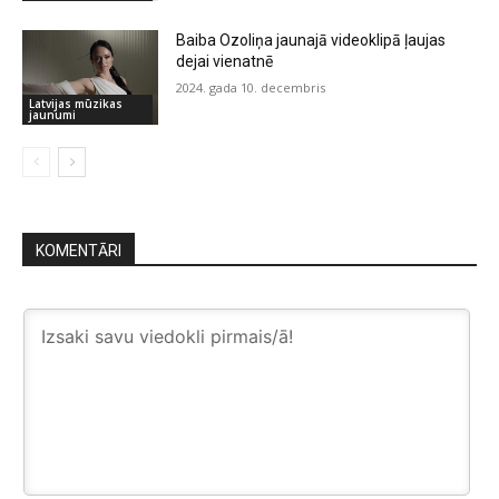
Baiba Ozoliņa jaunajā videoklipā ļaujas
dejai vienatnē
2024. gada 10. decembris
Latvijas mūzikas
jaunumi
KOMENTĀRI