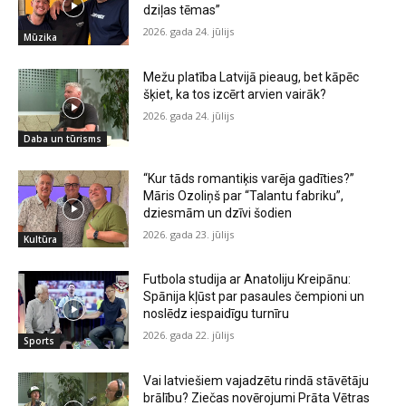
dziļas tēmas”
2026. gada 24. jūlijs
Mūzika
Mežu platība Latvijā pieaug, bet kāpēc
šķiet, ka tos izcērt arvien vairāk?
2026. gada 24. jūlijs
Daba un tūrisms
“Kur tāds romantiķis varēja gadīties?”
Māris Ozoliņš par “Talantu fabriku”,
dziesmām un dzīvi šodien
2026. gada 23. jūlijs
Kultūra
Futbola studija ar Anatoliju Kreipānu:
Spānija kļūst par pasaules čempioni un
noslēdz iespaidīgu turnīru
2026. gada 22. jūlijs
Sports
Vai latviešiem vajadzētu rindā stāvētāju
brālību? Ziečas novērojumi Prāta Vētras