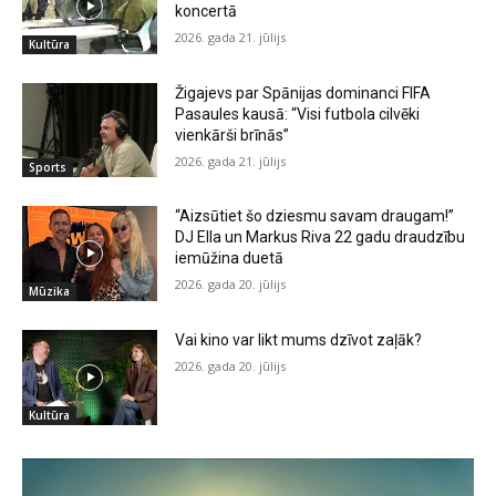
koncertā
2026. gada 21. jūlijs
Kultūra
Žigajevs par Spānijas dominanci FIFA
Pasaules kausā: “Visi futbola cilvēki
vienkārši brīnās”
2026. gada 21. jūlijs
Sports
“Aizsūtiet šo dziesmu savam draugam!”
DJ Ella un Markus Riva 22 gadu draudzību
iemūžina duetā
2026. gada 20. jūlijs
Mūzika
Vai kino var likt mums dzīvot zaļāk?
2026. gada 20. jūlijs
Kultūra