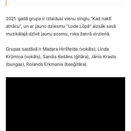
2021. gadā grupa ir izlaidusi vienu singlu “Kad naktī
atnācu”, un ar jauno dziesmu “Lode Lūpā” aizsāk savā
muzikālajā dzīvē jaunu posmu, roka žanrā virzienā.
Grupas sastāvā ir Madara Hiršfelde (vokāls), Linda
Krūmiņa (vokāls), Sandis Ķešāns (ģitāra), Jānis Krasts
(bungas), Rolands Erkmanis (basģitāra).