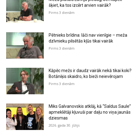
šķiet, ka tos izcērt arvien vairāk?
Pirms 3 dienām
Pētnieks brīdina: lāči nav vienīgie – meža
dzīvnieku pilsētās kļūs tikai vairāk
Pirms 3 dienām
Kāpēc mežs ir daudz vairāk nekā tikai koki?
Botāniķis skaidro, ko bieži neievērojam
Pirms 3 dienām
Miks Galvanovskis atklāj, kā “Saldus Saule”
apmeklētāji kļuvuši par daļu no viņa jaunās
dziesmas
2026. gada 30. jūlijs