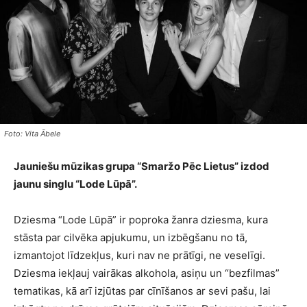
Foto: Vita Ābele
Jauniešu mūzikas grupa “Smaržo Pēc Lietus” izdod
jaunu singlu “Lode Lūpā”.
Dziesma “Lode Lūpā” ir poproka žanra dziesma, kura
stāsta par cilvēka apjukumu, un izbēgšanu no tā,
izmantojot līdzekļus, kuri nav ne prātīgi, ne veselīgi.
Dziesma iekļauj vairākas alkohola, asiņu un “bezfilmas”
tematikas, kā arī izjūtas par cīnīšanos ar sevi pašu, lai