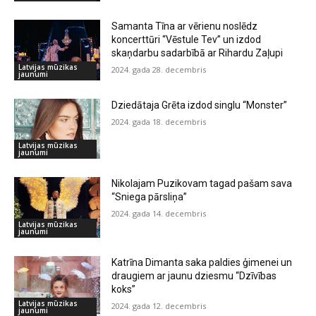
Samanta Tīna ar vērienu noslēdz
koncerttūri “Vēstule Tev” un izdod
skaņdarbu sadarbībā ar Rihardu Zaļupi
Latvijas mūzikas
2024. gada 28. decembris
jaunumi
Dziedātaja Grēta izdod singlu “Monster”
2024. gada 18. decembris
Latvijas mūzikas
jaunumi
Nikolajam Puzikovam tagad pašam sava
“Sniega pārsliņa”
2024. gada 14. decembris
Latvijas mūzikas
jaunumi
Katrīna Dimanta saka paldies ģimenei un
draugiem ar jaunu dziesmu “Dzīvības
koks”
Latvijas mūzikas
2024. gada 12. decembris
jaunumi