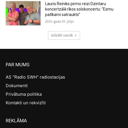
Lauris Reiniks pirmo reizi Dzintaru
koncertzālē rīkos solokoncertu: “Esmu
patīkami satraukts”
2026. gada 29. jūlijs
Ielādēt vairāk
PAR MUMS
AS "Radio SWH" radiostacijas
Dokumenti
Privātuma politika
Kontakti un rekvizīti
REKLĀMA