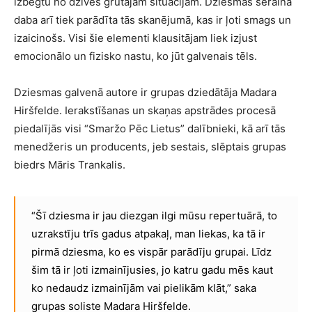
izbēgtu no dzīves grūtajām situācijām. Dziesmas sērainā
daba arī tiek parādīta tās skanējumā, kas ir ļoti smags un
izaicinošs. Visi šie elementi klausitājam liek izjust
emocionālo un fizisko nastu, ko jūt galvenais tēls.
Dziesmas galvenā autore ir grupas dziedātāja Madara
Hiršfelde. Ierakstīšanas un skaņas apstrādes procesā
piedalījās visi “Smaržo Pēc Lietus” dalībnieki, kā arī tās
menedžeris un producents, jeb sestais, slēptais grupas
biedrs Māris Trankalis.
“Šī dziesma ir jau diezgan ilgi mūsu repertuārā, to
uzrakstīju trīs gadus atpakaļ, man liekas, ka tā ir
pirmā dziesma, ko es vispār parādīju grupai. Līdz
šim tā ir ļoti izmainījusies, jo katru gadu mēs kaut
ko nedaudz izmainījām vai pielikām klāt,” saka
grupas soliste Madara Hiršfelde.