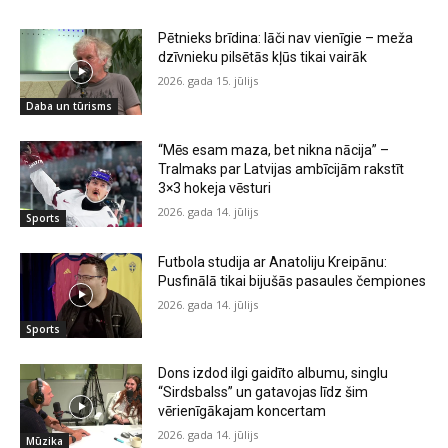
Pētnieks brīdina: lāči nav vienīgie – meža
dzīvnieku pilsētās kļūs tikai vairāk
2026. gada 15. jūlijs
Daba un tūrisms
“Mēs esam maza, bet nikna nācija” –
Tralmaks par Latvijas ambīcijām rakstīt
3×3 hokeja vēsturi
2026. gada 14. jūlijs
Sports
Futbola studija ar Anatoliju Kreipānu:
Pusfinālā tikai bijušās pasaules čempiones
2026. gada 14. jūlijs
Sports
Dons izdod ilgi gaidīto albumu, singlu
“Sirdsbalss” un gatavojas līdz šim
vērienīgākajam koncertam
2026. gada 14. jūlijs
Mūzika