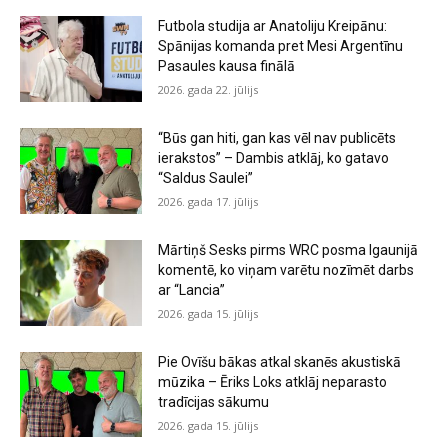
Futbola studija ar Anatoliju Kreipānu:
Spānijas komanda pret Mesi Argentīnu
Pasaules kausa finālā
2026. gada 22. jūlijs
“Būs gan hiti, gan kas vēl nav publicēts
ierakstos” – Dambis atklāj, ko gatavo
“Saldus Saulei”
2026. gada 17. jūlijs
Mārtiņš Sesks pirms WRC posma Igaunijā
komentē, ko viņam varētu nozīmēt darbs
ar “Lancia”
2026. gada 15. jūlijs
Pie Ovīšu bākas atkal skanēs akustiskā
mūzika – Ēriks Loks atklāj neparasto
tradīcijas sākumu
2026. gada 15. jūlijs