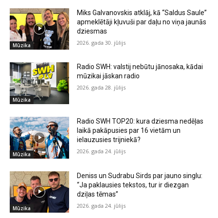
Miks Galvanovskis atklāj, kā “Saldus Saule”
apmeklētāji kļuvuši par daļu no viņa jaunās
dziesmas
2026. gada 30. jūlijs
Mūzika
Radio SWH: valstij nebūtu jānosaka, kādai
mūzikai jāskan radio
2026. gada 28. jūlijs
Mūzika
Radio SWH TOP20: kura dziesma nedēļas
laikā pakāpusies par 16 vietām un
ielauzusies trijniekā?
2026. gada 24. jūlijs
Mūzika
Deniss un Sudrabu Sirds par jauno singlu:
“Ja paklausies tekstos, tur ir diezgan
dziļas tēmas”
2026. gada 24. jūlijs
Mūzika