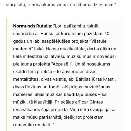
starp citu, ir nosaukums vienai no albuma dziesmām.”
Normunds Rutulis
: ”Ļoti patīkami turpināt
sadarbību ar Hansu, ar kuru esam pazīstami 10
gadus un labi saspēlējušies projekta “Vēstule
meitenei” laikā. Hansa muzikalitāte, darba ētika un
lielā mīlestība uz latviešu mūziku mūs ir novedusi
pie jauna projekta “Abpusēji”. Un tā nosaukums
skaidri teic priekšā – te apvienotas divas
mentalitātes, divas valstis, abi Baltijas jūras krasti,
divas līdzīgas un tomēr atšķirīgas muzicēšanas
manieres, abas mūzikas baudītāju puses – kā
mūziķi, tā klausītāji. Priecājos arī par Gintas
iesaistīšanos šajā projektā. Viņa ir kā svaiga gaisa
malks mūsu patriarhātā, piešķirot projektam
romantiku un daili. “