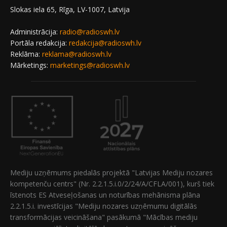
Slokas iela 65, Rīga, LV-1007, Latvija
Administrācija:
radio@radioswh.lv
Portāla redakcija:
redakcija@radioswh.lv
Reklāma:
reklama@radioswh.lv
Mārketings:
marketings@radioswh.lv
Mediju uzņēmums piedalās projektā "Latvijas Mediju nozares
kompetenču centrs" (Nr. 2.2.1.5.i.0/2/24/A/CFLA/001), kurš tiek
īstenots ES Atveseļošanas un noturības mehānisma plāna
2.2.1.5.i. investīcijas "Mediju nozares uzņēmumu digitālās
transformācijas veicināšana" pasākumā "Mācības mediju