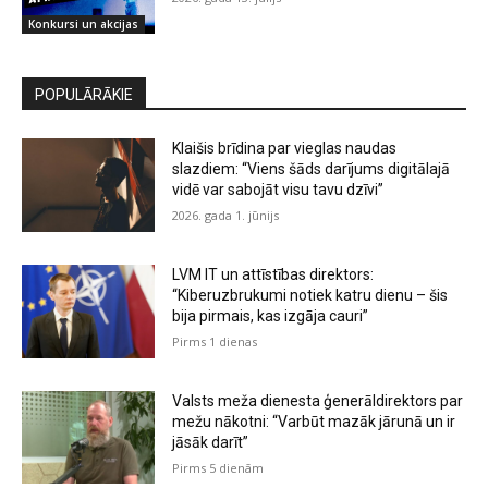
Konkursi un akcijas
POPULĀRĀKIE
Klaišis brīdina par vieglas naudas
slazdiem: “Viens šāds darījums digitālajā
vidē var sabojāt visu tavu dzīvi”
2026. gada 1. jūnijs
LVM IT un attīstības direktors:
“Kiberuzbrukumi notiek katru dienu – šis
bija pirmais, kas izgāja cauri”
Pirms 1 dienas
Valsts meža dienesta ģenerāldirektors par
mežu nākotni: “Varbūt mazāk jārunā un ir
jāsāk darīt”
Pirms 5 dienām