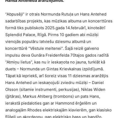
Hansa Anteheda aranžējumos.
“Abpusēji” ir otrais Normunda Rutuļa un Hans Antehed
sadarbības projekts, kas mūzikas albuma un koncerttūres
formā tiks publiskots 2025.gada 14.februārī, kinoteātrī
Splendid Palace, Rīgā. Pirms 10 gadiem abi mūziķi
vienojās populāru latviešu dziesmu albumā un
koncerttūrē “Vēstule meitenei”. Šajā reizē galveno
impulsu deva Gunāra Freidenfelda 70tajos gados radītā
“Atmiņu lietus”, kas nu ir ieskaņota no jauna, turklāt kā
duets – Normunda un Gintas Krievkalnas izpildījumā.
Tāpat kā iepriekš, arī šoreiz visas 11 dziesmas aranžējis
Hans Antehed un ieskaņojuši zviedru mūziķi – Daniel
Olsson (sitamie instrumenti, perkusijas), Niklas Widen
(ģitāras), Markus Ahlberg (trombons) un pats Hans,
ierakstā piedaloties gan ar Hammond ērģelēm un
analogajām Rhodes elektriskajām klavierēm, gan klasisko
flīģeli un akordeonu, gan elektrisko bass un bandžo.