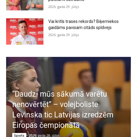
2026. gada 29. jūlijs
Vai kritīs trases rekords? Biķerniekos
gaidāms pavisam citāds spīdvejs
2026. gada 29. jūlijs
“Daudzi mūs sākumā varētu
nenovērtēt” – volejboliste
Levinska tic Latvijas izredzēm
Eiropas čempionātā
2026. gada 28. jūlijs
Sports