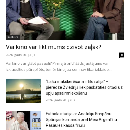
Kultūra
Vai kino var likt mums dzīvot zaļāk?
2026. gada 20. jūlijs
0
Vai kino var glābt pasauli? Pirmajā brīdī šāds jautājums var
izklausīties pārspīlēts, tomēr kino jau sen nav tikai izklaide....
“Lašu makšķerēšana ir filozofija” –
pieredze Zviedrijā liek paskatīties citādi uz
upju apsaimniekošanu
2026. gada 20. jūlijs
Futbola studija ar Anatoliju Kreipānu:
Spānijas komanda pret Mesi Argentīnu
Pasaules kausa finālā