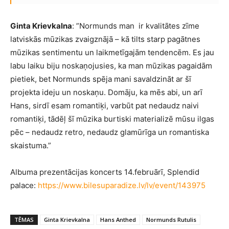
Ginta Krievkalna
: ”Normunds man ir kvalitātes zīme
latviskās mūzikas zvaigznājā – kā tilts starp pagātnes
mūzikas sentimentu un laikmetīgajām tendencēm. Es jau
labu laiku biju noskaņojusies, ka man mūzikas pagaidām
pietiek, bet Normunds spēja mani savaldzināt ar šī
projekta ideju un noskaņu. Domāju, ka mēs abi, un arī
Hans, sirdī esam romantiķi, varbūt pat nedaudz naivi
romantiķi, tādēļ šī mūzika burtiski materializē mūsu ilgas
pēc – nedaudz retro, nedaudz glamūrīga un romantiska
skaistuma.”
Albuma prezentācijas koncerts 14.februārī, Splendid
palace:
https://www.bilesuparadize.lv/lv/event/143975
TĒMAS
Ginta Krievkalna
Hans Anthed
Normunds Rutulis