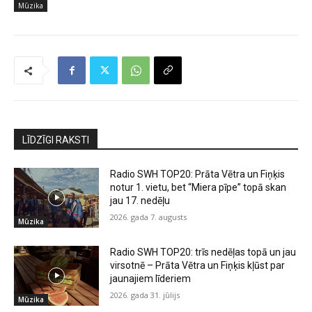
Mūzika
LĪDZĪGI RAKSTI
Radio SWH TOP20: Prāta Vētra un Fiņķis
notur 1. vietu, bet “Miera pīpe” topā skan
jau 17. nedēļu
2026. gada 7. augusts
Mūzika
Radio SWH TOP20: trīs nedēļas topā un jau
virsotnē – Prāta Vētra un Fiņķis kļūst par
jaunajiem līderiem
2026. gada 31. jūlijs
Mūzika