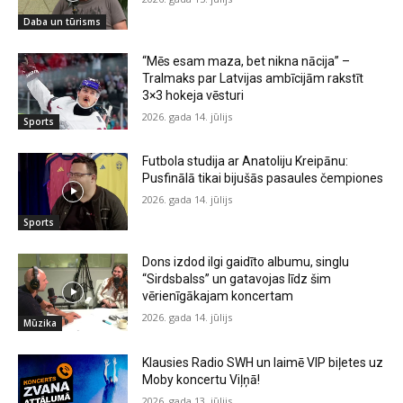
Daba un tūrisms
“Mēs esam maza, bet nikna nācija” –
Tralmaks par Latvijas ambīcijām rakstīt
3×3 hokeja vēsturi
2026. gada 14. jūlijs
Sports
Futbola studija ar Anatoliju Kreipānu:
Pusfinālā tikai bijušās pasaules čempiones
2026. gada 14. jūlijs
Sports
Dons izdod ilgi gaidīto albumu, singlu
“Sirdsbalss” un gatavojas līdz šim
vērienīgākajam koncertam
2026. gada 14. jūlijs
Mūzika
Klausies Radio SWH un laimē VIP biļetes uz
Moby koncertu Viļņā!
2026. gada 13. jūlijs