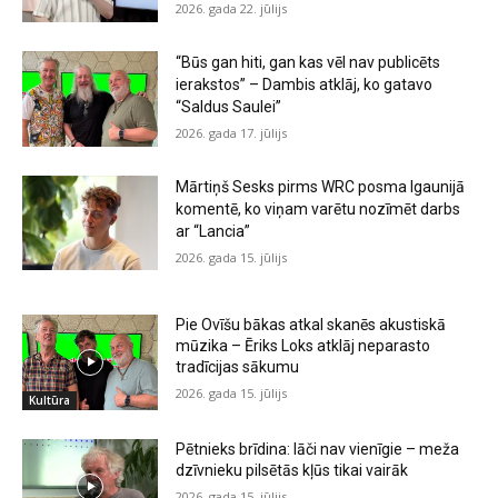
2026. gada 22. jūlijs
“Būs gan hiti, gan kas vēl nav publicēts
ierakstos” – Dambis atklāj, ko gatavo
“Saldus Saulei”
2026. gada 17. jūlijs
Mārtiņš Sesks pirms WRC posma Igaunijā
komentē, ko viņam varētu nozīmēt darbs
ar “Lancia”
2026. gada 15. jūlijs
Pie Ovīšu bākas atkal skanēs akustiskā
mūzika – Ēriks Loks atklāj neparasto
tradīcijas sākumu
2026. gada 15. jūlijs
Kultūra
Pētnieks brīdina: lāči nav vienīgie – meža
dzīvnieku pilsētās kļūs tikai vairāk
2026. gada 15. jūlijs