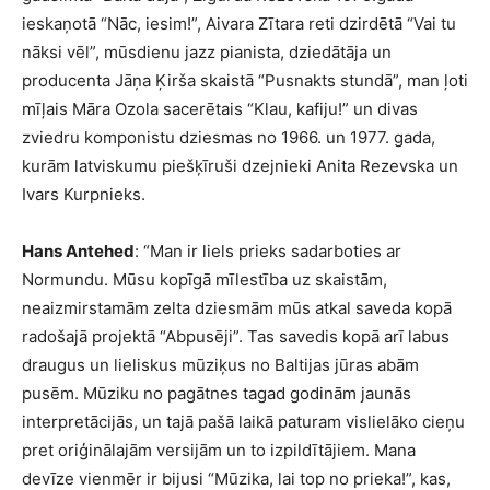
ieskaņotā “Nāc, iesim!”, Aivara Zītara reti dzirdētā “Vai tu
nāksi vēl”, mūsdienu jazz pianista, dziedātāja un
producenta Jāņa Ķirša skaistā “Pusnakts stundā”, man ļoti
mīļais Māra Ozola sacerētais “Klau, kafiju!” un divas
zviedru komponistu dziesmas no 1966. un 1977. gada,
kurām latviskumu piešķīruši dzejnieki Anita Rezevska un
Ivars Kurpnieks.
Hans Antehed
: “Man ir liels prieks sadarboties ar
Normundu. Mūsu kopīgā mīlestība uz skaistām,
neaizmirstamām zelta dziesmām mūs atkal saveda kopā
radošajā projektā “Abpusēji”. Tas savedis kopā arī labus
draugus un lieliskus mūziķus no Baltijas jūras abām
pusēm. Mūziku no pagātnes tagad godinām jaunās
interpretācijās, un tajā pašā laikā paturam vislielāko cieņu
pret oriģinālajām versijām un to izpildītājiem. Mana
devīze vienmēr ir bijusi “Mūzika, lai top no prieka!”, kas,