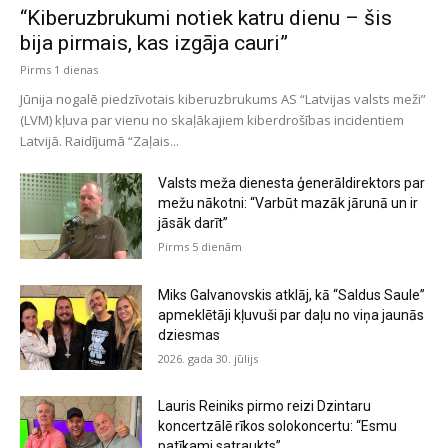
“Kiberuzbrukumi notiek katru dienu – šis
bija pirmais, kas izgāja cauri”
Pirms 1 dienas
Jūnija nogalē piedzīvotais kiberuzbrukums AS “Latvijas valsts meži”
(LVM) kļuva par vienu no skaļākajiem kiberdrošības incidentiem
Latvijā. Raidījumā “Zaļais...
Valsts meža dienesta ģenerāldirektors par
mežu nākotni: “Varbūt mazāk jārunā un ir
jāsāk darīt”
Pirms 5 dienām
Miks Galvanovskis atklāj, kā “Saldus Saule”
apmeklētāji kļuvuši par daļu no viņa jaunās
dziesmas
2026. gada 30. jūlijs
Lauris Reiniks pirmo reizi Dzintaru
koncertzālē rīkos solokoncertu: “Esmu
patīkami satraukts”