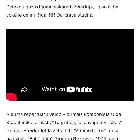
Dziesmu pavadījumi ieskaņoti Zviedrijā, Upsalā, bet
vokālie celiņi Rīgā, NR Darbnīca studijā.
Albuma repertuāru veido – pirmais komponista Ulda
Stabulnieka ieraksts “Tu gribēji, lai dāvāju tev rozes”,
Gunāra Freidenfelda zelta hits “Atmiņu lietus” un šī
gadsimta “Baltā dūja”, Zigurda Rezevska 1975.gadā