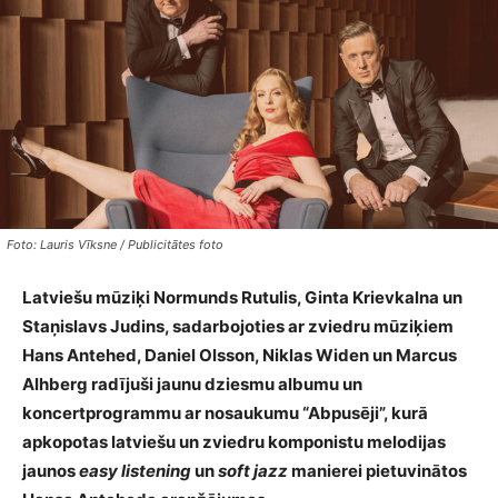
Foto: Lauris Vīksne / Publicitātes foto
Latviešu mūziķi Normunds Rutulis, Ginta Krievkalna un
Staņislavs Judins, sadarbojoties ar zviedru mūziķiem
Hans Antehed, Daniel Olsson, Niklas Widen un Marcus
Alhberg radījuši jaunu dziesmu albumu un
koncertprogrammu ar nosaukumu “Abpusēji”, kurā
apkopotas latviešu un zviedru komponistu melodijas
jaunos
easy listening
un
soft jazz
manierei pietuvinātos