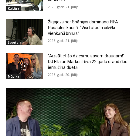
2026. gada 21. jūlijs
Kultūra
Žigajevs par Spānijas dominanci FIFA
Pasaules kausā: “Visi futbola cilvēki
vienkārši brīnās”
2026. gada 21. jūlijs
Sports
“Aizsūtiet šo dziesmu savam draugam!”
DJ Ella un Markus Riva 22 gadu draudzību
iemūžina duetā
2026. gada 20. jūlijs
Mūzika