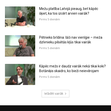
Mežu platība Latvijā pieaug, bet kāpēc
šķiet, ka tos izcērt arvien vairāk?
Pirms 5 dienām
Pētnieks brīdina: lāči nav vienīgie – meža
dzīvnieku pilsētās kļūs tikai vairāk
Pirms 5 dienām
Kāpēc mežs ir daudz vairāk nekā tikai koki?
Botāniķis skaidro, ko bieži neievērojam
Pirms 5 dienām
Ielādēt vairāk