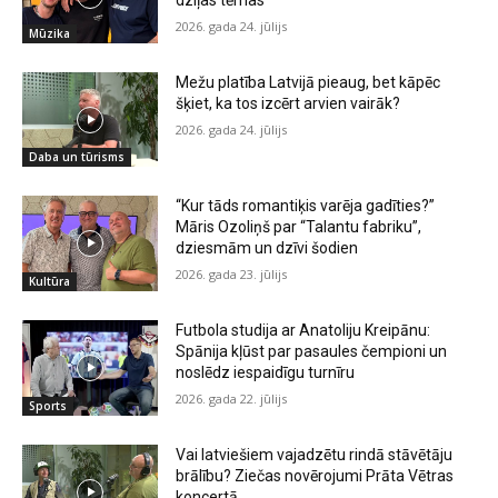
dziļas tēmas”
2026. gada 24. jūlijs
Mūzika
Mežu platība Latvijā pieaug, bet kāpēc
šķiet, ka tos izcērt arvien vairāk?
2026. gada 24. jūlijs
Daba un tūrisms
“Kur tāds romantiķis varēja gadīties?”
Māris Ozoliņš par “Talantu fabriku”,
dziesmām un dzīvi šodien
2026. gada 23. jūlijs
Kultūra
Futbola studija ar Anatoliju Kreipānu:
Spānija kļūst par pasaules čempioni un
noslēdz iespaidīgu turnīru
2026. gada 22. jūlijs
Sports
Vai latviešiem vajadzētu rindā stāvētāju
brālību? Ziečas novērojumi Prāta Vētras
koncertā