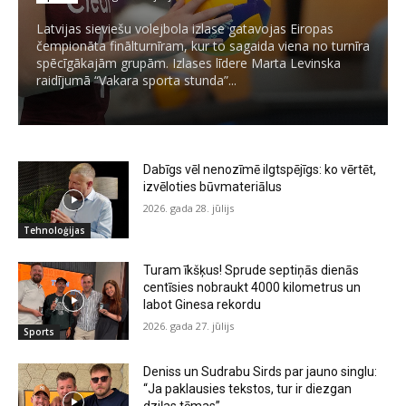
Latvijas sieviešu volejbola izlase gatavojas Eiropas
čempionāta finālturnīram, kur to sagaida viena no turnīra
spēcīgākajām grupām. Izlases līdere Marta Levinska
raidījumā “Vakara sporta stunda”...
Dabīgs vēl nenozīmē ilgtspējīgs: ko vērtēt,
izvēloties būvmateriālus
2026. gada 28. jūlijs
Tehnoloģijas
Turam īkšķus! Sprude septiņās dienās
centīsies nobraukt 4000 kilometrus un
labot Ginesa rekordu
2026. gada 27. jūlijs
Sports
Deniss un Sudrabu Sirds par jauno singlu:
“Ja paklausies tekstos, tur ir diezgan