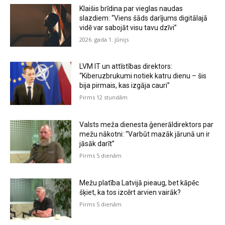
Klaišis brīdina par vieglas naudas
slazdiem: “Viens šāds darījums digitālajā
vidē var sabojāt visu tavu dzīvi”
2026. gada 1. jūnijs
LVM IT un attīstības direktors:
“Kiberuzbrukumi notiek katru dienu – šis
bija pirmais, kas izgāja cauri”
Pirms 12 stundām
Valsts meža dienesta ģenerāldirektors par
mežu nākotni: “Varbūt mazāk jārunā un ir
jāsāk darīt”
Pirms 5 dienām
Mežu platība Latvijā pieaug, bet kāpēc
šķiet, ka tos izcērt arvien vairāk?
Pirms 5 dienām