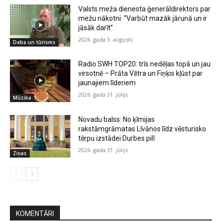
Valsts meža dienesta ģenerāldirektors par
mežu nākotni: “Varbūt mazāk jārunā un ir
jāsāk darīt”
2026. gada 3. augusts
Daba un tūrisms
Radio SWH TOP20: trīs nedēļas topā un jau
virsotnē – Prāta Vētra un Fiņķis kļūst par
jaunajiem līderiem
2026. gada 31. jūlijs
Mūzika
Novadu balss: No ķīmijas
rakstāmgrāmatas Līvānos līdz vēsturisko
tērpu izstādei Durbes pilī
2026. gada 31. jūlijs
Ziņas
KOMENTĀRI