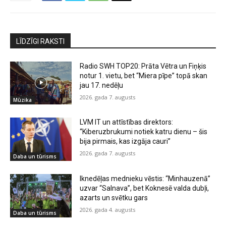
LĪDZĪGI RAKSTI
Radio SWH TOP20: Prāta Vētra un Fiņķis
notur 1. vietu, bet “Miera pīpe” topā skan
jau 17. nedēļu
2026. gada 7. augusts
Mūzika
LVM IT un attīstības direktors:
“Kiberuzbrukumi notiek katru dienu – šis
bija pirmais, kas izgāja cauri”
2026. gada 7. augusts
Daba un tūrisms
Iknedēļas mednieku vēstis: “Minhauzenā”
uzvar “Salnava”, bet Koknesē valda dubļi,
azarts un svētku gars
2026. gada 4. augusts
Daba un tūrisms