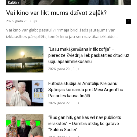
Kultūra
Vai kino var likt mums dzīvot zaļāk?
2026. gada 20. jūlijs
0
Vai kino var glābt pasauli? Pirmajā brīdī šāds jautājums var
izklausīties pārspīlēts, tomēr kino jau sen nav tikai izklaide....
“Lašu makšķerēšana ir filozofija” –
pieredze Zviedrijā liek paskatīties citādi uz
upju apsaimniekošanu
2026. gada 20. jūlijs
Futbola studija ar Anatoliju Kreipānu:
Spānijas komanda pret Mesi Argentīnu
Pasaules kausa finālā
2026. gada 22. jūlijs
“Būs gan hiti, gan kas vēl nav publicēts
ierakstos” – Dambis atklāj, ko gatavo
“Saldus Saulei”
2026. gada 17. jūlijs