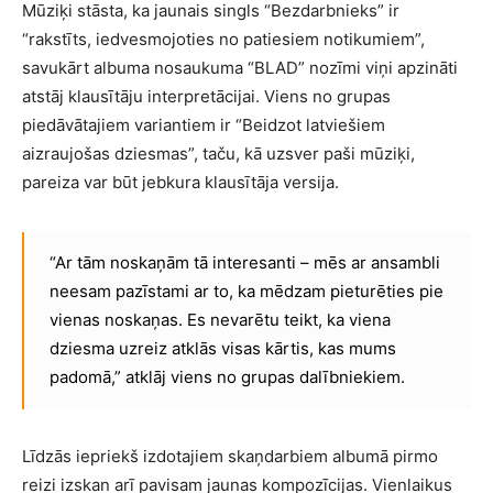
Mūziķi stāsta, ka jaunais singls “Bezdarbnieks” ir
“rakstīts, iedvesmojoties no patiesiem notikumiem”,
savukārt albuma nosaukuma “BLAD” nozīmi viņi apzināti
atstāj klausītāju interpretācijai. Viens no grupas
piedāvātajiem variantiem ir “Beidzot latviešiem
aizraujošas dziesmas”, taču, kā uzsver paši mūziķi,
pareiza var būt jebkura klausītāja versija.
“Ar tām noskaņām tā interesanti – mēs ar ansambli
neesam pazīstami ar to, ka mēdzam pieturēties pie
vienas noskaņas. Es nevarētu teikt, ka viena
dziesma uzreiz atklās visas kārtis, kas mums
padomā,” atklāj viens no grupas dalībniekiem.
Līdzās iepriekš izdotajiem skaņdarbiem albumā pirmo
reizi izskan arī pavisam jaunas kompozīcijas. Vienlaikus