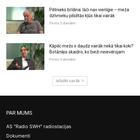
Pētnieks brīdina: lāči nav vienīgie – meža
dzīvnieku pilsētās kļūs tikai vairāk
Pirms 5 dienām
Kāpēc mežs ir daudz vairāk nekā tikai koki?
Botāniķis skaidro, ko bieži neievērojam
Pirms 5 dienām
Ielādēt vairāk
PAR MUMS
AS "Radio SWH" radiostacijas
Dokumenti