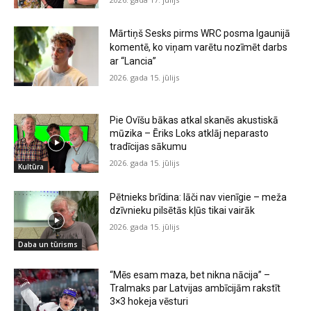
Mārtiņš Sesks pirms WRC posma Igaunijā
komentē, ko viņam varētu nozīmēt darbs
ar “Lancia”
2026. gada 15. jūlijs
Pie Ovīšu bākas atkal skanēs akustiskā
mūzika – Ēriks Loks atklāj neparasto
tradīcijas sākumu
2026. gada 15. jūlijs
Kultūra
Pētnieks brīdina: lāči nav vienīgie – meža
dzīvnieku pilsētās kļūs tikai vairāk
2026. gada 15. jūlijs
Daba un tūrisms
“Mēs esam maza, bet nikna nācija” –
Tralmaks par Latvijas ambīcijām rakstīt
3×3 hokeja vēsturi