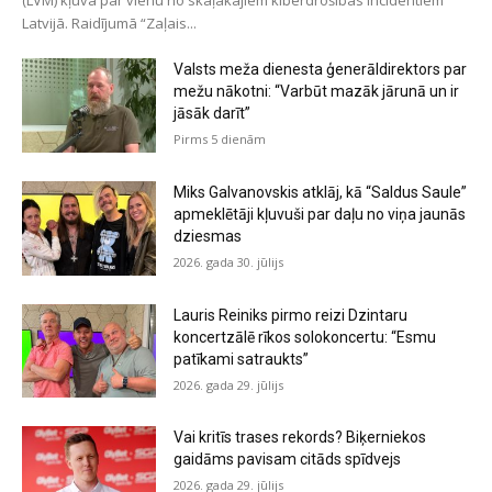
(LVM) kļuva par vienu no skaļākajiem kiberdrošības incidentiem
Latvijā. Raidījumā “Zaļais...
Valsts meža dienesta ģenerāldirektors par
mežu nākotni: “Varbūt mazāk jārunā un ir
jāsāk darīt”
Pirms 5 dienām
Miks Galvanovskis atklāj, kā “Saldus Saule”
apmeklētāji kļuvuši par daļu no viņa jaunās
dziesmas
2026. gada 30. jūlijs
Lauris Reiniks pirmo reizi Dzintaru
koncertzālē rīkos solokoncertu: “Esmu
patīkami satraukts”
2026. gada 29. jūlijs
Vai kritīs trases rekords? Biķerniekos
gaidāms pavisam citāds spīdvejs
2026. gada 29. jūlijs