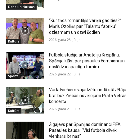
Daba un tūrisms
“Kur tāds romantiķis varēja gadīties?”
Māris Ozoliņš par “Talantu fabriku”,
dziesmām un dzīvi šodien
2026. gada 23. jūlijs
Kultūra
Futbola studija ar Anatoliju Kreipānu:
Spānija kļūst par pasaules čempioni un
noslēdz iespaidīgu turnīru
2026. gada 22. jūlijs
Sports
Vai latviešiem vajadzētu rindā stāvētāju
brālību? Ziečas novērojumi Prāta Vētras
koncertā
2026. gada 21. jūlijs
Kultūra
Žigajevs par Spānijas dominanci FIFA
Pasaules kausā: “Visi futbola cilvēki
vienkārši brīnās”