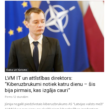
Daba un tūrisms
LVM IT un attīstības direktors:
“Kiberuzbrukumi notiek katru dienu – šis
bija pirmais, kas izgāja cauri”
Pirms 12 stundām
Jūnija nogalē piedzīvotais kiberuzbrukums AS “Latvijas valsts meži”