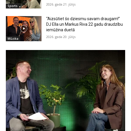
2026. gada 21. jūlijs
Sports
“Aizsūtiet šo dziesmu savam draugam!”
DJ Ella un Markus Riva 22 gadu draudzību
iemūžina duetā
2026. gada 20. jūlijs
Mūzika