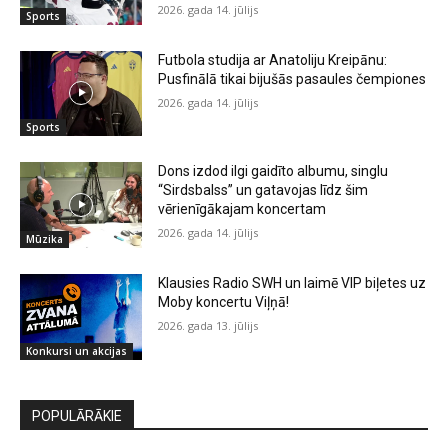
2026. gada 14. jūlijs
Sports
Futbola studija ar Anatoliju Kreipānu:
Pusfinālā tikai bijušās pasaules čempiones
2026. gada 14. jūlijs
Sports
Dons izdod ilgi gaidīto albumu, singlu
“Sirdsbalss” un gatavojas līdz šim
vērienīgākajam koncertam
2026. gada 14. jūlijs
Mūzika
Klausies Radio SWH un laimē VIP biļetes uz
Moby koncertu Viļņā!
2026. gada 13. jūlijs
Konkursi un akcijas
POPULĀRĀKIE