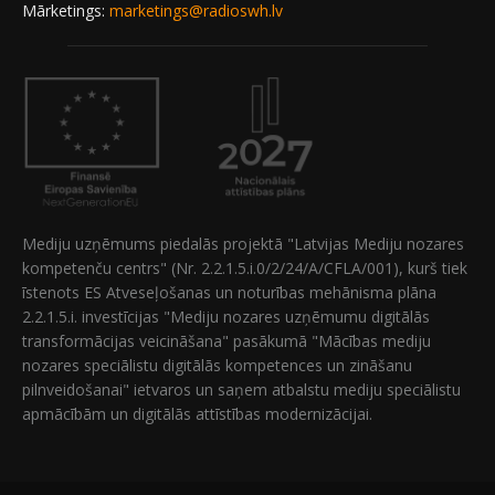
Mārketings:
marketings@radioswh.lv
Mediju uzņēmums piedalās projektā "Latvijas Mediju nozares
kompetenču centrs" (Nr. 2.2.1.5.i.0/2/24/A/CFLA/001), kurš tiek
īstenots ES Atveseļošanas un noturības mehānisma plāna
2.2.1.5.i. investīcijas "Mediju nozares uzņēmumu digitālās
transformācijas veicināšana" pasākumā "Mācības mediju
nozares speciālistu digitālās kompetences un zināšanu
pilnveidošanai" ietvaros un saņem atbalstu mediju speciālistu
apmācībām un digitālās attīstības modernizācijai.