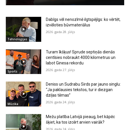
Dabīgs vēl nenozīmē ilgtspējīgs: ko vērtēt,
izvēloties būvmateriālus
2026. gada 28. jūlijs
Tehnoloģijas
Turam īkšķus! Sprude septiņās dienās
centīsies nobraukt 4000 kilometrus un
labot Ginesa rekordu
2026. gada 27. jūlijs
Sports
Deniss un Sudrabu Sirds par jauno singlu:
“Ja paklausies tekstos, tur ir diezgan
dziļas tēmas”
2026. gada 24. jūlijs
Mūzika
Mežu platība Latvijā pieaug, bet kāpēc
šķiet, ka tos izcērt arvien vairāk?
2026. gada 24. jūlijs