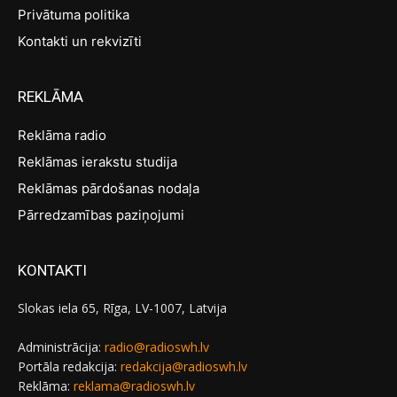
Privātuma politika
Kontakti un rekvizīti
REKLĀMA
Reklāma radio
Reklāmas ierakstu studija
Reklāmas pārdošanas nodaļa
Pārredzamības paziņojumi
KONTAKTI
Slokas iela 65, Rīga, LV-1007, Latvija
Administrācija:
radio@radioswh.lv
Portāla redakcija:
redakcija@radioswh.lv
Reklāma:
reklama@radioswh.lv