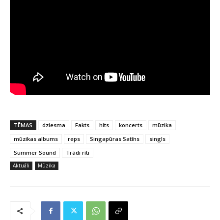
TĒMAS
dziesma
Fakts
hits
koncerts
mūzika
mūzikas albums
reps
Singapūras Satīns
singls
Summer Sound
Trādi rīti
Aktuāli
Mūzika