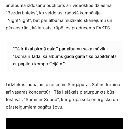
ar albuma izdošanu publicēts arī videoklips dziesmai
“Bezdarbnieks”, ko veidojusi radošā kompānija
“NightNight”, bet par albuma muzikālo skanējumu un
pēcapstrādi, kā ierasts, rūpējies producents FAKTS.
“Tā ir tikai pirmā daļa,” par albumu saka mūziķi:
“Doma ir tāda, ka albums gada gaitā tiks papildināts
ar papildu kompozīcijām.”
Līdztekus jaunajām dziesmām Singapūras Satīns turpina
arī vasaras koncerttūri. Tās lielākais pieturpunkts būs
festivāls “Summer Sound”, kur grupa sola enerģisku un
pārsteigumiem bagātu šovu.