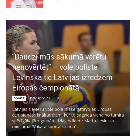
“Daudzi mūs sākumā varētu
nenovērtēt” – volejboliste
Levinska tic Latvijas izredzēm
Eiropas čempionātā
2026. gada 28. jūlijs
Sports
Latvijas sieviešu volejbola izlase gatavojas Eiropas
čempionāta finālturnīram, kur to sagaida viena no turnīra
spēcīgākajām grupām. Izlases līdere Marta Levinska
raidījumā “Vakara sporta stunda”...