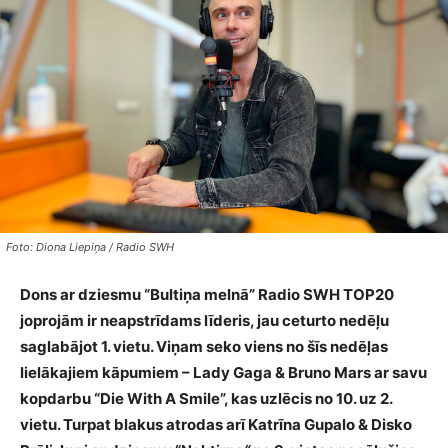
Foto: Diona Liepiņa / Radio SWH
Dons ar dziesmu “Bultiņa melnā” Radio SWH TOP20
joprojām ir neapstrīdams līderis, jau ceturto nedēļu
saglabājot 1. vietu. Viņam seko viens no šīs nedēļas
lielākajiem kāpumiem – Lady Gaga & Bruno Mars ar savu
kopdarbu “Die With A Smile”, kas uzlēcis no 10. uz 2.
vietu. Turpat blakus atrodas arī Katrīna Gupalo & Disko