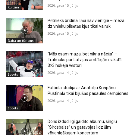
2026. gada 15. jūlijs
Kultūra
Pētnieks brīdina: lāči nav vienīgie – meža
dzīvnieku pilsētās kļūs tikai vairāk
2026. gada 15. jūlijs
Daba un tūrisms
“Mēs esam maza, bet nikna nācija” –
Tralmaks par Latvijas ambīcijām rakstīt
3×3 hokeja vēsturi
2026. gada 14. jūlijs
Sports
Futbola studija ar Anatoliju Kreipānu:
Pusfinālā tikai bijušās pasaules čempiones
2026. gada 14. jūlijs
Sports
Dons izdod ilgi gaidīto albumu, singlu
“Sirdsbalss” un gatavojas līdz šim
vērienīgākajam koncertam