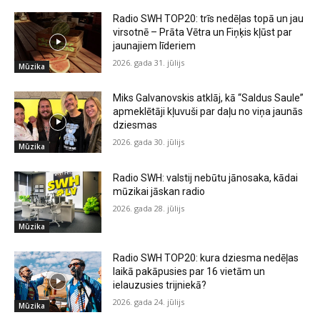
Radio SWH TOP20: trīs nedēļas topā un jau
virsotnē – Prāta Vētra un Fiņķis kļūst par
jaunajiem līderiem
2026. gada 31. jūlijs
Mūzika
Miks Galvanovskis atklāj, kā “Saldus Saule”
apmeklētāji kļuvuši par daļu no viņa jaunās
dziesmas
2026. gada 30. jūlijs
Mūzika
Radio SWH: valstij nebūtu jānosaka, kādai
mūzikai jāskan radio
2026. gada 28. jūlijs
Mūzika
Radio SWH TOP20: kura dziesma nedēļas
laikā pakāpusies par 16 vietām un
ielauzusies trijniekā?
2026. gada 24. jūlijs
Mūzika