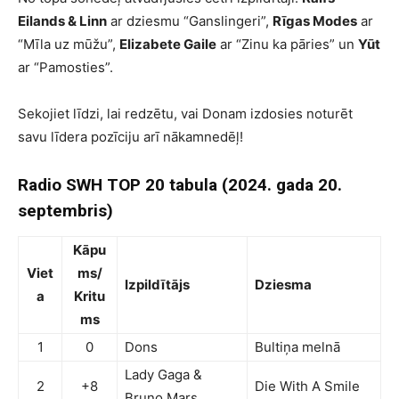
Eilands & Linn
ar dziesmu “Ganslingeri”,
Rīgas Modes
ar
“Mīla uz mūžu”,
Elizabete Gaile
ar “Zinu ka pāries” un
Yūt
ar “Pamosties”.
Sekojiet līdzi, lai redzētu, vai Donam izdosies noturēt
savu līdera pozīciju arī nākamnedēļ!
Radio SWH TOP 20 tabula (2024. gada 20.
septembris)
Kāpu
Viet
ms/
Izpildītājs
Dziesma
a
Kritu
ms
1
0
Dons
Bultiņa melnā
Lady Gaga &
2
+8
Die With A Smile
Bruno Mars