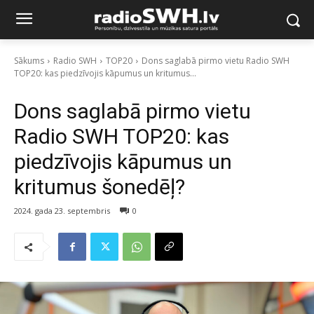
Sākums
Radio SWH
TOP20
Dons saglabā pirmo vietu Radio SWH
TOP20: kas piedzīvojis kāpumus un kritumus...
Dons saglabā pirmo vietu
Radio SWH TOP20: kas
piedzīvojis kāpumus un
kritumus šonedēļ?
2024. gada 23. septembris
0