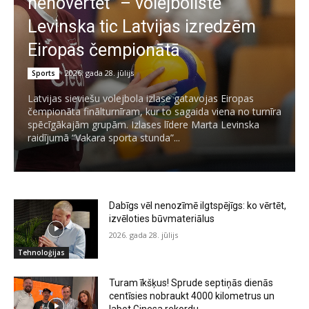
nenovērtēt” – volejboliste
Levinska tic Latvijas izredzēm
Eiropas čempionātā
2026. gada 28. jūlijs
Sports
Latvijas sieviešu volejbola izlase gatavojas Eiropas
čempionāta finālturnīram, kur to sagaida viena no turnīra
spēcīgākajām grupām. Izlases līdere Marta Levinska
raidījumā “Vakara sporta stunda”...
Dabīgs vēl nenozīmē ilgtspējīgs: ko vērtēt,
izvēloties būvmateriālus
2026. gada 28. jūlijs
Tehnoloģijas
Turam īkšķus! Sprude septiņās dienās
centīsies nobraukt 4000 kilometrus un