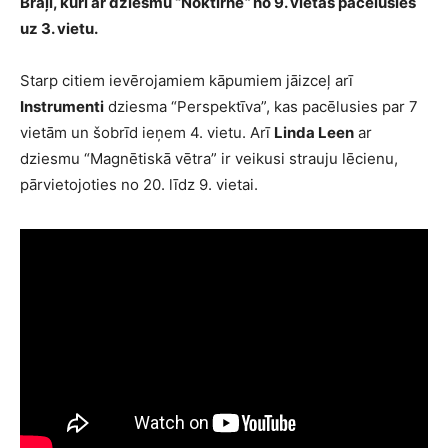
Brāļi, kuri ar dziesmu “Noktirne
“
no 9. vietas pacēlušies
uz 3. vietu.
Starp citiem ievērojamiem kāpumiem jāizceļ arī
Instrumenti
dziesma “Perspektīva”, kas pacēlusies par 7
vietām un šobrīd ieņem 4. vietu. Arī
Linda Leen
ar
dziesmu “Magnētiskā vētra” ir veikusi strauju lēcienu,
pārvietojoties no 20. līdz 9. vietai.