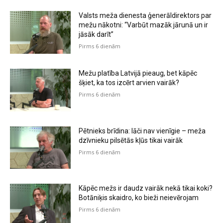
Valsts meža dienesta ģenerāldirektors par
mežu nākotni: “Varbūt mazāk jārunā un ir
jāsāk darīt”
Pirms 6 dienām
Mežu platība Latvijā pieaug, bet kāpēc
šķiet, ka tos izcērt arvien vairāk?
Pirms 6 dienām
Pētnieks brīdina: lāči nav vienīgie – meža
dzīvnieku pilsētās kļūs tikai vairāk
Pirms 6 dienām
Kāpēc mežs ir daudz vairāk nekā tikai koki?
Botāniķis skaidro, ko bieži neievērojam
Pirms 6 dienām