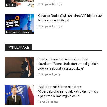
2026. gada 14. jūlijs
Mūzika
Klausies Radio SWH un laimē VIP biļetes uz
Moby koncertu Viļņā!
2026. gada 13. jūlijs
Konkursi un akcijas
POPULĀRĀKIE
Klaišis brīdina par vieglas naudas
slazdiem: “Viens šāds darījums digitālajā
vidē var sabojāt visu tavu dzīvi”
2026. gada 1. jūnijs
LVM IT un attīstības direktors:
“Kiberuzbrukumi notiek katru dienu – šis
bija pirmais, kas izgāja cauri”
Pirms 2 dienām