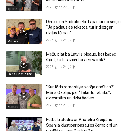
labot Ginesa rekordu
2026. gada 27. jūlijs
Sports
Deniss un Sudrabu Sirds par jauno singlu:
“Ja paklausies tekstos, tur ir diezgan
dziļas tēmas”
2026. gada 24. jūlijs
Mūzika
Mežu platība Latvijā pieaug, bet kāpēc
šķiet, ka tos izcērt arvien vairāk?
2026. gada 24. jūlijs
Daba un tūrisms
“Kur tāds romantiķis varēja gadīties?”
Māris Ozoliņš par “Talantu fabriku”,
dziesmām un dzīvi šodien
2026. gada 23. jūlijs
Kultūra
Futbola studija ar Anatoliju Kreipānu:
Spānija kļūst par pasaules čempioni un
noslēdz iespaidīgu turnīru