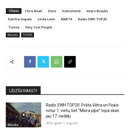
TĒMAS
Chris Noah
Dons
Instrumenti
Intars Busulis
Katrīna Gupalo
Linda Leen
MARTA
Radio SWH TOP20
Tumsa
Very Cool People
Mūzika
TOP20
LĪDZĪGI RAKSTI
Radio SWH TOP20: Prāta Vētra un Fiņķis
notur 1. vietu, bet “Miera pīpe” topā skan
jau 17. nedēļu
2026. gada 7. augusts
Mūzika