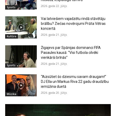
2026. gada 22. jūlijs
Sports
Vai latviešiem vajadzētu rindā stāvētāju
brālību? Ziečas novērojumi Prāta Vētras
koncertā
2026. gada 21. jūlijs
Kultūra
Žigajevs par Spānijas dominanci FIFA
Pasaules kausā: “Visi futbola cilvēki
vienkārši brīnās”
2026. gada 21. jūlijs
Sports
“Aizsūtiet šo dziesmu savam draugam!”
DJ Ella un Markus Riva 22 gadu draudzību
iemūžina duetā
2026. gada 20. jūlijs
Mūzika