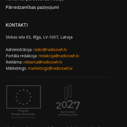
Pārredzamības paziņojumi
KONTAKTI
Slokas iela 65, Rīga, LV-1007, Latvija
Administrācija:
radio@radioswh.lv
Portāla redakcija:
redakcija@radioswh.lv
Reklāma:
reklama@radioswh.lv
Mārketings:
marketings@radioswh.lv