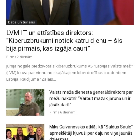
Daba un tūrisms
LVM IT un attīstības direktors:
“Kiberuzbrukumi notiek katru dienu – šis
bija pirmais, kas izgāja cauri”
Pirms 2 dienām
Jūnija nogalē piedzīvotais kiberuzbrukums AS “Latvijas valsts meži”
(LVM) kļuva par vienu no skaļākajiem kiberdrošības incidentiem
Latvijā. Raidījumā “Zaļais...
Valsts meža dienesta ģenerāldirektors par
mežu nākotni: “Varbūt mazāk jārunā un ir
jāsāk darīt”
Pirms 6 dienām
Miks Galvanovskis atklāj, kā “Saldus Saule”
apmeklētāji kļuvuši par daļu no viņa jaunās
dziesmas