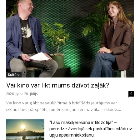
Kultūra
Vai kino var likt mums dzīvot zaļāk?
2026. gada 20. jūlijs
0
Vai kino var glābt pasauli? Pirmajā brīdī šāds jautājums var
izklausīties pārspīlēts, tomēr kino jau sen nav tikai izklaide....
“Lašu makšķerēšana ir filozofija” –
pieredze Zviedrijā liek paskatīties citādi uz
upju apsaimniekošanu