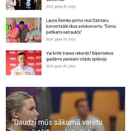
2026. gada 30. jūlijs
Lauris Reiniks pirmo reizi Dzintaru
koncertzālē rīkos solokoncertu: “Esmu
patīkami satraukts”
2026. gada 29. jūlijs
Vai kritīs trases rekords? Biķerniekos
gaidāms pavisam citāds spīdvejs
2026. gada 29. jūlijs
“Daudzi mūs sākumā varētu