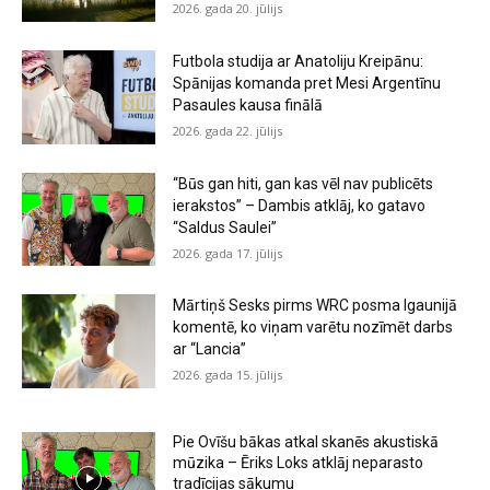
2026. gada 20. jūlijs
Futbola studija ar Anatoliju Kreipānu:
Spānijas komanda pret Mesi Argentīnu
Pasaules kausa finālā
2026. gada 22. jūlijs
“Būs gan hiti, gan kas vēl nav publicēts
ierakstos” – Dambis atklāj, ko gatavo
“Saldus Saulei”
2026. gada 17. jūlijs
Mārtiņš Sesks pirms WRC posma Igaunijā
komentē, ko viņam varētu nozīmēt darbs
ar “Lancia”
2026. gada 15. jūlijs
Pie Ovīšu bākas atkal skanēs akustiskā
mūzika – Ēriks Loks atklāj neparasto
tradīcijas sākumu