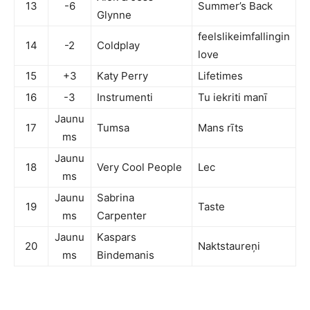
13
-6
Summer’s Back
Glynne
feelslikeimfallingin
14
-2
Coldplay
love
15
+3
Katy Perry
Lifetimes
16
-3
Instrumenti
Tu iekriti manī
Jaunu
17
Tumsa
Mans rīts
ms
Jaunu
18
Very Cool People
Lec
ms
Jaunu
Sabrina
19
Taste
ms
Carpenter
Jaunu
Kaspars
20
Naktstaureņi
ms
Bindemanis