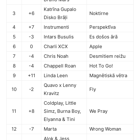
Katrīna Gupalo
3
+6
Noktirne
Disko Brāļi
4
+7
Instrumenti
Perspektīva
5
-3
Intars Busulis
Es došos ārā
6
0
Charli XCX
Apple
7
-4
Chris Noah
Desmitiem reižu
8
-4
Chappell Roan
Hot To Go!
9
+11
Linda Leen
Magnētiskā vētra
Quavo x Lenny
10
-2
Fly
Kravitz
Coldplay, Little
11
+8
Simz, Burna Boy,
We Pray
Elyanna & Tini
12
-7
Marta
Wrong Woman
Alok & Jess