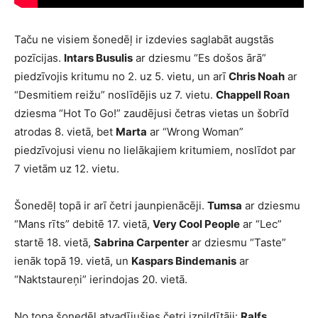
Taču ne visiem šonedēļ ir izdevies saglabāt augstās
pozīcijas.
Intars Busulis
ar dziesmu “Es došos ārā”
piedzīvojis kritumu no 2. uz 5. vietu, un arī
Chris Noah
ar
“Desmitiem reižu” noslīdējis uz 7. vietu.
Chappell Roan
dziesma “Hot To Go!” zaudējusi četras vietas un šobrīd
atrodas 8. vietā, bet
Marta
ar “Wrong Woman”
piedzīvojusi vienu no lielākajiem kritumiem, noslīdot par
7 vietām uz 12. vietu.
Šonedēļ topā ir arī četri jaunpienācēji.
Tumsa
ar dziesmu
“Mans rīts” debitē 17. vietā,
Very Cool People
ar “Lec”
startē 18. vietā,
Sabrina Carpenter
ar dziesmu “Taste”
ienāk topā 19. vietā, un
Kaspars Bindemanis
ar
“Naktstaureņi” ierindojas 20. vietā.
No topa šonedēļ atvadījušies četri izpildītāji:
Ralfs