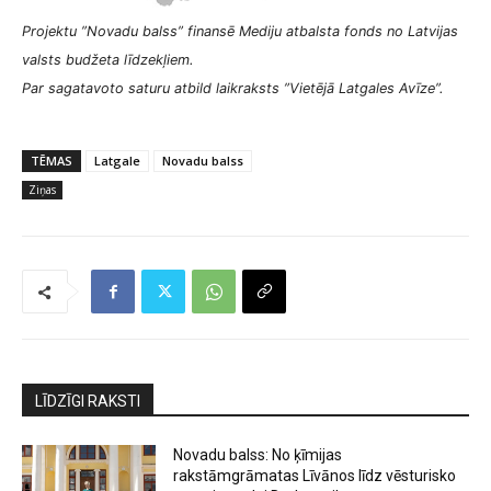
Projektu ”Novadu balss” finansē Mediju atbalsta fonds no Latvijas
valsts budžeta līdzekļiem.
Par sagatavoto saturu atbild laikraksts ”Vietējā Latgales Avīze”.
TĒMAS
Latgale
Novadu balss
Ziņas
LĪDZĪGI RAKSTI
Novadu balss: No ķīmijas
rakstāmgrāmatas Līvānos līdz vēsturisko