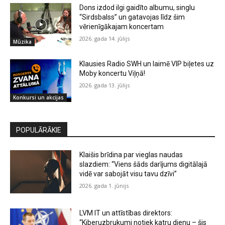
Dons izdod ilgi gaidīto albumu, singlu
“Sirdsbalss” un gatavojas līdz šim
vērienīgākajam koncertam
2026. gada 14. jūlijs
Mūzika
Klausies Radio SWH un laimē VIP biļetes uz
Moby koncertu Viļņā!
2026. gada 13. jūlijs
Konkursi un akcijas
POPULĀRĀKIE
Klaišis brīdina par vieglas naudas
slazdiem: “Viens šāds darījums digitālajā
vidē var sabojāt visu tavu dzīvi”
2026. gada 1. jūnijs
LVM IT un attīstības direktors:
“Kiberuzbrukumi notiek katru dienu – šis