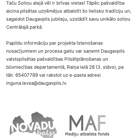
Taču Soliņu alejā vēl ir brīvas vietas! Tāpēc pašvaldība
aicina pilsētas uzņēmējus atbalstīt šo lielisko tradīciju un,
sagaidot Daugavpils jubileju, uzstādīt savu unikālo soliņu
Centrālajā parkā.
Papildu informāciju par projekta īstenošanas
nosacījumiem un procesa gaitu var saņemt Daugavpils
valstspilsētas pašvaldības Pilsētplānošanas un
būvniecības departamentā, Raiņa ielā 28 (3. stāvs), pa
tālr. 65407789 vai rakstot uz e-pasta adresi
inguna.levsa@daugavpils.lv.