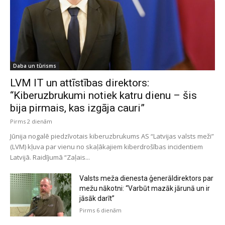
Daba un tūrisms
LVM IT un attīstības direktors:
“Kiberuzbrukumi notiek katru dienu – šis
bija pirmais, kas izgāja cauri”
Pirms 2 dienām
Jūnija nogalē piedzīvotais kiberuzbrukums AS “Latvijas valsts meži”
(LVM) kļuva par vienu no skaļākajiem kiberdrošības incidentiem
Latvijā. Raidījumā “Zaļais...
Valsts meža dienesta ģenerāldirektors par
mežu nākotni: “Varbūt mazāk jārunā un ir
jāsāk darīt”
Pirms 6 dienām