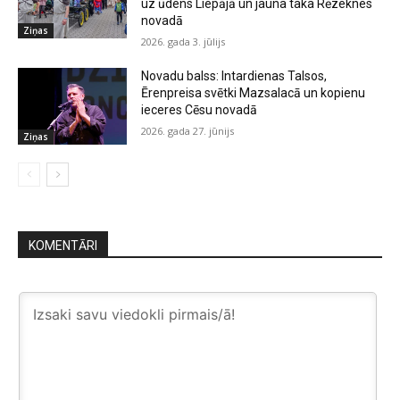
uz ūdens Liepājā un jauna taka Rēzeknes
novadā
Ziņas
2026. gada 3. jūlijs
Novadu balss: Intardienas Talsos,
Ērenpreisa svētki Mazsalacā un kopienu
ieceres Cēsu novadā
2026. gada 27. jūnijs
Ziņas
KOMENTĀRI