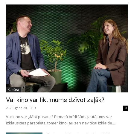
Kultūra
Vai kino var likt mums dzīvot zaļāk?
2026. gada 20. jūlijs
0
Vai kino var glābt pasauli? Pirmajā brīdī šāds jautājums var
izklausīties pārspīlēts, tomēr kino jau sen nav tikai izklaide....