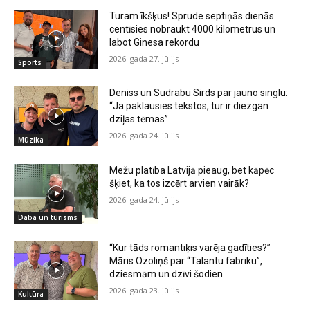
Turam īkšķus! Sprude septiņās dienās
centīsies nobraukt 4000 kilometrus un
labot Ginesa rekordu
2026. gada 27. jūlijs
Sports
Deniss un Sudrabu Sirds par jauno singlu:
“Ja paklausies tekstos, tur ir diezgan
dziļas tēmas”
2026. gada 24. jūlijs
Mūzika
Mežu platība Latvijā pieaug, bet kāpēc
šķiet, ka tos izcērt arvien vairāk?
2026. gada 24. jūlijs
Daba un tūrisms
“Kur tāds romantiķis varēja gadīties?”
Māris Ozoliņš par “Talantu fabriku”,
dziesmām un dzīvi šodien
2026. gada 23. jūlijs
Kultūra