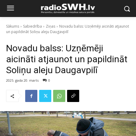
Sākums
Sabiedrība
Ziņas
Novadu balss: Uzņēmēji aicināti atjaunot
un papildināt Soliņu aleju Daugavpilī
Novadu balss: Uzņēmēji
aicināti atjaunot un papildināt
Soliņu aleju Daugavpilī
2025. gada 20. marts
0