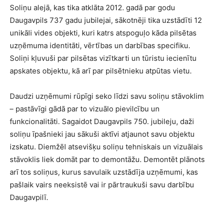
Soliņu alejā, kas tika atklāta 2012. gadā par godu
Daugavpils 737 gadu jubilejai, sākotnēji tika uzstādīti 12
unikāli vides objekti, kuri katrs atspoguļo kāda pilsētas
uzņēmuma identitāti, vērtības un darbības specifiku.
Soliņi kļuvuši par pilsētas vizītkarti un tūristu iecienītu
apskates objektu, kā arī par pilsētnieku atpūtas vietu.
Daudzi uzņēmumi rūpīgi seko līdzi savu soliņu stāvoklim
– pastāvīgi gādā par to vizuālo pievilcību un
funkcionalitāti. Sagaidot Daugavpils 750. jubileju, daži
soliņu īpašnieki jau sākuši aktīvi atjaunot savu objektu
izskatu. Diemžēl atsevišķu soliņu tehniskais un vizuālais
stāvoklis liek domāt par to demontāžu. Demontēt plānots
arī tos soliņus, kurus savulaik uzstādīja uzņēmumi, kas
pašlaik vairs neeksistē vai ir pārtraukuši savu darbību
Daugavpilī.