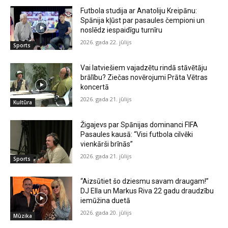
Futbola studija ar Anatoliju Kreipānu:
Spānija kļūst par pasaules čempioni un
noslēdz iespaidīgu turnīru
2026. gada 22. jūlijs
Sports
Vai latviešiem vajadzētu rindā stāvētāju
brālību? Ziečas novērojumi Prāta Vētras
koncertā
2026. gada 21. jūlijs
Kultūra
Žigajevs par Spānijas dominanci FIFA
Pasaules kausā: “Visi futbola cilvēki
vienkārši brīnās”
2026. gada 21. jūlijs
Sports
“Aizsūtiet šo dziesmu savam draugam!”
DJ Ella un Markus Riva 22 gadu draudzību
iemūžina duetā
2026. gada 20. jūlijs
Mūzika