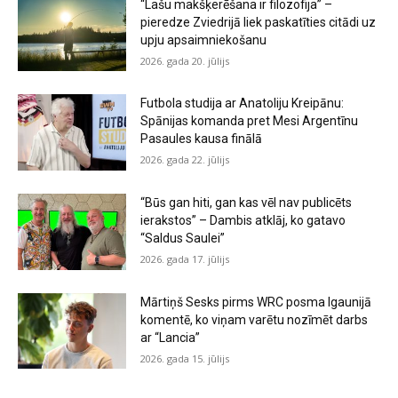
“Lašu makšķerēšana ir filozofija” –
pieredze Zviedrijā liek paskatīties citādi uz
upju apsaimniekošanu
2026. gada 20. jūlijs
Futbola studija ar Anatoliju Kreipānu:
Spānijas komanda pret Mesi Argentīnu
Pasaules kausa finālā
2026. gada 22. jūlijs
“Būs gan hiti, gan kas vēl nav publicēts
ierakstos” – Dambis atklāj, ko gatavo
“Saldus Saulei”
2026. gada 17. jūlijs
Mārtiņš Sesks pirms WRC posma Igaunijā
komentē, ko viņam varētu nozīmēt darbs
ar “Lancia”
2026. gada 15. jūlijs