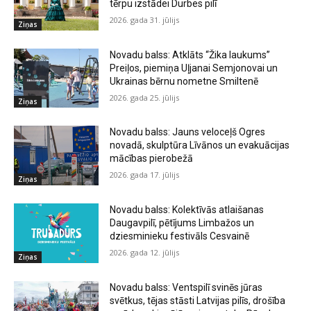
tērpu izstādei Durbes pilī
2026. gada 31. jūlijs
Ziņas
Novadu balss: Atklāts “Žika laukums”
Preiļos, piemiņa Uļjanai Semjonovai un
Ukrainas bērnu nometne Smiltenē
2026. gada 25. jūlijs
Ziņas
Novadu balss: Jauns veloceļš Ogres
novadā, skulptūra Līvānos un evakuācijas
mācības pierobežā
2026. gada 17. jūlijs
Ziņas
Novadu balss: Kolektīvās atlaišanas
Daugavpilī, pētījums Limbažos un
dziesminieku festivāls Cesvainē
2026. gada 12. jūlijs
Ziņas
Novadu balss: Ventspilī svinēs jūras
svētkus, tējas stāsti Latvijas pilīs, drošība