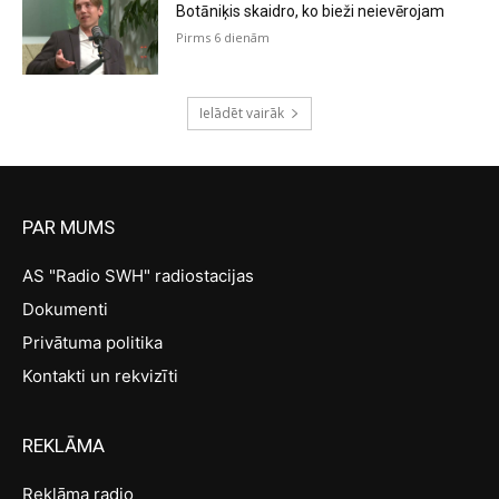
Botāniķis skaidro, ko bieži neievērojam
Pirms 6 dienām
Ielādēt vairāk
PAR MUMS
AS "Radio SWH" radiostacijas
Dokumenti
Privātuma politika
Kontakti un rekvizīti
REKLĀMA
Reklāma radio