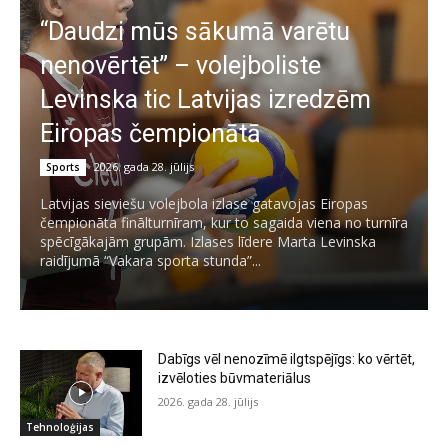
“Daudzi mūs sākumā varētu
nenovērtēt” – volejboliste
Levinska tic Latvijas izredzēm
Eiropas čempionātā
2026. gada 28. jūlijs
Sports
Latvijas sieviešu volejbola izlase gatavojas Eiropas
čempionāta finālturnīram, kur to sagaida viena no turnīra
spēcīgākajām grupām. Izlases līdere Marta Levinska
raidījumā “Vakara sporta stunda”...
Dabīgs vēl nenozīmē ilgtspējīgs: ko vērtēt,
izvēloties būvmateriālus
2026. gada 28. jūlijs
Tehnoloģijas