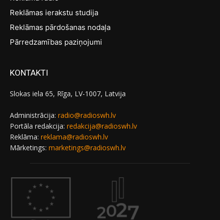
Reklāmas ierakstu studija
Reklāmas pārdošanas nodaļa
Pārredzamības paziņojumi
KONTAKTI
Slokas iela 65, Rīga, LV-1007, Latvija
Administrācija:
radio@radioswh.lv
Portāla redakcija:
redakcija@radioswh.lv
Reklāma:
reklama@radioswh.lv
Mārketings:
marketings@radioswh.lv