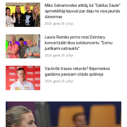
Miks Galvanovskis atklāj, kā “Saldus Saule”
apmeklētāji kļuvuši par daļu no viņa jaunās
dziesmas
2026. gada 30. jūlijs
Lauris Reiniks pirmo reizi Dzintaru
koncertzālē rīkos solokoncertu: “Esmu
patīkami satraukts”
2026. gada 29. jūlijs
Vai kritīs trases rekords? Biķerniekos
gaidāms pavisam citāds spīdvejs
2026. gada 29. jūlijs