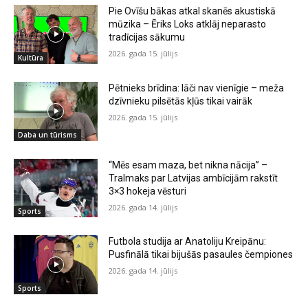
Pie Ovīšu bākas atkal skanēs akustiskā
mūzika – Ēriks Loks atklāj neparasto
tradīcijas sākumu
2026. gada 15. jūlijs
Kultūra
Pētnieks brīdina: lāči nav vienīgie – meža
dzīvnieku pilsētās kļūs tikai vairāk
2026. gada 15. jūlijs
Daba un tūrisms
“Mēs esam maza, bet nikna nācija” –
Tralmaks par Latvijas ambīcijām rakstīt
3×3 hokeja vēsturi
2026. gada 14. jūlijs
Sports
Futbola studija ar Anatoliju Kreipānu:
Pusfinālā tikai bijušās pasaules čempiones
2026. gada 14. jūlijs
Sports