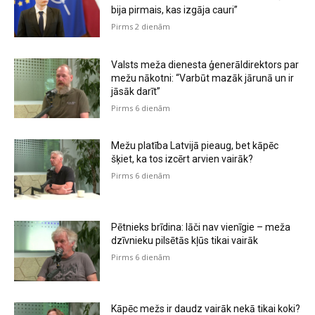
bija pirmais, kas izgāja cauri”
Pirms 2 dienām
Valsts meža dienesta ģenerāldirektors par
mežu nākotni: “Varbūt mazāk jārunā un ir
jāsāk darīt”
Pirms 6 dienām
Mežu platība Latvijā pieaug, bet kāpēc
šķiet, ka tos izcērt arvien vairāk?
Pirms 6 dienām
Pētnieks brīdina: lāči nav vienīgie – meža
dzīvnieku pilsētās kļūs tikai vairāk
Pirms 6 dienām
Kāpēc mežs ir daudz vairāk nekā tikai koki?