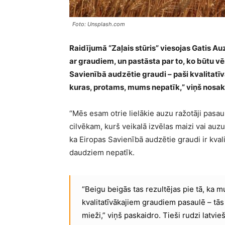
Foto: Unsplash.com
Raidījumā “Zaļais stūris” viesojas Gatis Au
ar graudiem, un pastāsta par to, ko būtu vēr
Savienībā audzētie graudi – paši kvalitatīv
kuras, protams, mums nepatīk,” viņš nosak
“Mēs esam otrie lielākie auzu ražotāji pasaulē
cilvēkam, kurš veikalā izvēlas maizi vai auzu
ka Eiropas Savienībā audzētie graudi ir kvali
daudziem nepatīk.
“Beigu beigās tas rezultējas pie tā, ka m
kvalitatīvākajiem graudiem pasaulē – tās i
mieži,” viņš paskaidro. Tieši rudzi latvieš