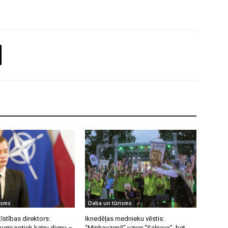
isms
Daba un tūrisms
īstības direktors:
Iknedēļas mednieku vēstis:
umi notiek katru dienu –
“Minhauzenā” uzvar “Salnava”, bet