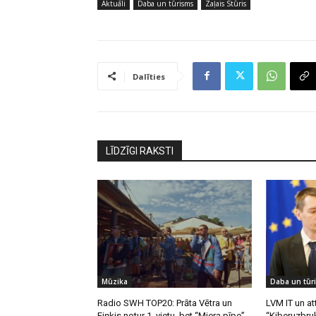
Aktuāli
Daba un tūrisms
Zaļais Stūris
Dalīties
LĪDZĪGI RAKSTI
Mūzika
Daba un tūr
Radio SWH TOP20: Prāta Vētra un
LVM IT un att
Fiņķis notur 1. vietu, bet “Miera pīpe”
“Kiberuzbruk