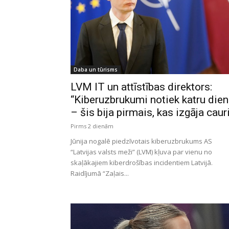
Daba un tūrisms
LVM IT un attīstības direktors:
“Kiberuzbrukumi notiek katru die
– šis bija pirmais, kas izgāja caur
Pirms 2 dienām
Jūnija nogalē piedzīvotais kiberuzbrukums AS
“Latvijas valsts meži” (LVM) kļuva par vienu no
skaļākajiem kiberdrošības incidentiem Latvijā.
Raidījumā “Zaļais...