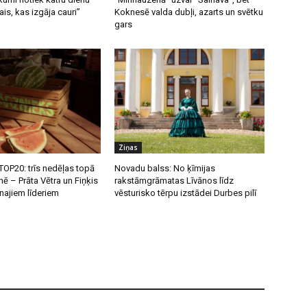
ais, kas izgāja cauri”
Koknesē valda dubļi, azarts un svētku
gars
Ziņas
OP20: trīs nedēļas topā
Novadu balss: No ķīmijas
nē – Prāta Vētra un Fiņķis
rakstāmgrāmatas Līvānos līdz
unajiem līderiem
vēsturisko tērpu izstādei Durbes pilī