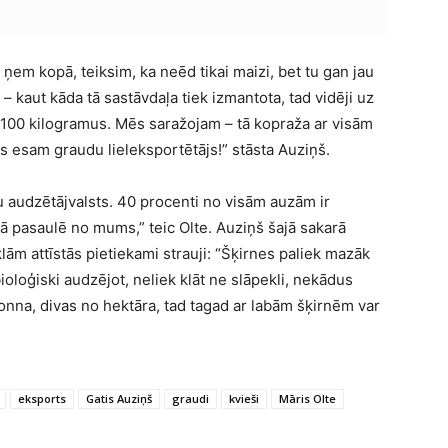
ņem kopā, teiksim, ka neēd tikai maizi, bet tu gan jau
– kaut kāda tā sastāvdaļa tiek izmantota, tad vidēji uz
ē 100 kilogramus. Mēs saražojam – tā kopraža ar visām
s esam graudu lieleksportētājs!” stāsta Auziņš.
uzu audzētājvalsts. 40 procenti no visām auzām ir
sā pasaulē no mums,” teic Olte. Auziņš šajā sakarā
lām attīstās pietiekami strauji: “Šķirnes paliek mazāk
ioloģiski audzējot, neliek klāt ne slāpekli, nekādus
nna, divas no hektāra, tad tagad ar labām šķirnēm var
eksports
Gatis Auziņš
graudi
kvieši
Māris Olte