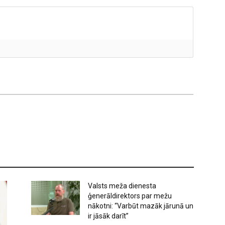
Valsts meža dienesta
ģenerāldirektors par mežu
nākotni: “Varbūt mazāk jārunā un
ir jāsāk darīt”