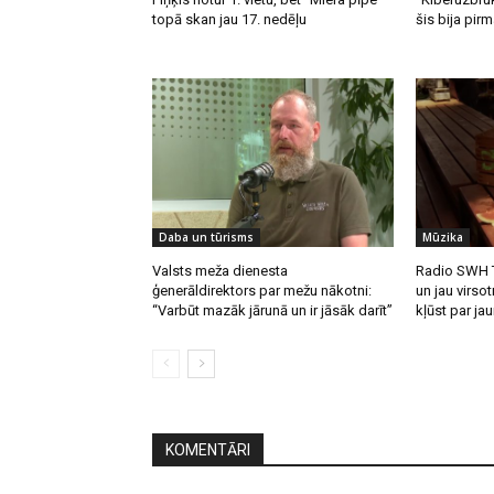
topā skan jau 17. nedēļu
šis bija pirm
Daba un tūrisms
Mūzika
Valsts meža dienesta
Radio SWH T
ģenerāldirektors par mežu nākotni:
un jau virsot
“Varbūt mazāk jārunā un ir jāsāk darīt”
kļūst par ja
KOMENTĀRI