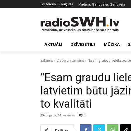
svētdiena, 9. augusts
Madara, Genoveva, Genovefa
AKTUĀLI
DZĪVESSTILS
MŪZIKA
S
Sākums
Daba un tūrisms
“Esam graudu lieleksportētā
“Esam graudu liel
latvietim būtu jāz
to kvalitāti
2025. gada 28. janvāris
0
Dalīties