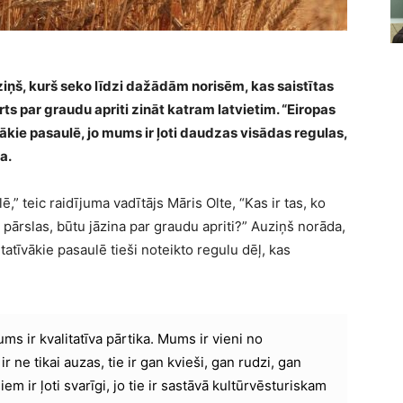
ziņš, kurš seko līdzi dažādām norisēm, kas saistītas
ts par graudu apriti zināt katram latvietim. “Eiropas
ākie pasaulē, jo mums ir ļoti daudzas visādas regulas,
a.
,” teic raidījuma vadītājs Māris Olte, “Kas ir tas, ko
 pārslas, būtu jāzina par graudu apriti?” Auziņš norāda,
tatīvākie pasaulē tieši noteikto regulu dēļ, kas
ums ir kvalitatīva pārtika. Mums ir vieni no
r ne tikai auzas, tie ir gan kvieši, gan rudzi, gan
iem ir ļoti svarīgi, jo tie ir sastāvā kultūrvēsturiskam