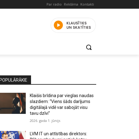
Par radio
Reklāma
Kontakti
POPULĀRĀKIE
Klaišis brīdina par vieglas naudas
slazdiem: “Viens šāds darījums
digitālajā vidē var sabojāt visu
tavu dzīvi”
2026. gada 1. jūnijs
LVM IT un attīstības direktors: