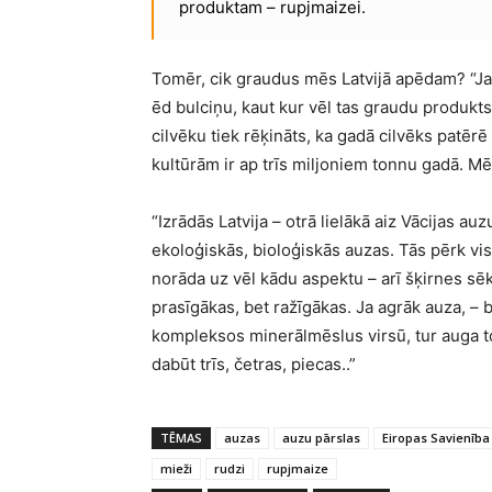
produktam – rupjmaizei.
Tomēr, cik graudus mēs Latvijā apēdam? “Ja 
ēd bulciņu, kaut kur vēl tas graudu produkts 
cilvēku tiek rēķināts, ka gadā cilvēks patēr
kultūrām ir ap trīs miljoniem tonnu gadā. Mē
“Izrādās Latvija – otrā lielākā aiz Vācijas a
ekoloģiskās, bioloģiskās auzas. Tās pērk vi
norāda uz vēl kādu aspektu – arī šķirnes sēk
prasīgākas, bet ražīgākas. Ja agrāk auza, – b
kompleksos minerālmēslus virsū, tur auga to
dabūt trīs, četras, piecas..”
TĒMAS
auzas
auzu pārslas
Eiropas Savienība
mieži
rudzi
rupjmaize