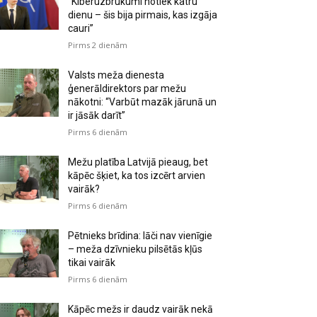
“Kiberuzbrukumi notiek katru
dienu – šis bija pirmais, kas izgāja
cauri”
Pirms 2 dienām
Valsts meža dienesta
ģenerāldirektors par mežu
nākotni: “Varbūt mazāk jārunā un
ir jāsāk darīt”
Pirms 6 dienām
Mežu platība Latvijā pieaug, bet
kāpēc šķiet, ka tos izcērt arvien
vairāk?
Pirms 6 dienām
Pētnieks brīdina: lāči nav vienīgie
– meža dzīvnieku pilsētās kļūs
tikai vairāk
Pirms 6 dienām
Kāpēc mežs ir daudz vairāk nekā