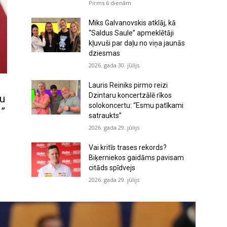
Pirms 6 dienām
Miks Galvanovskis atklāj, kā
“Saldus Saule” apmeklētāji
kļuvuši par daļu no viņa jaunās
dziesmas
2026. gada 30. jūlijs
Lauris Reiniks pirmo reizi
Dzintaru koncertzālē rīkos
nu
solokoncertu: “Esmu patīkami
i”
satraukts”
2026. gada 29. jūlijs
Vai kritīs trases rekords?
Biķerniekos gaidāms pavisam
citāds spīdvejs
2026. gada 29. jūlijs