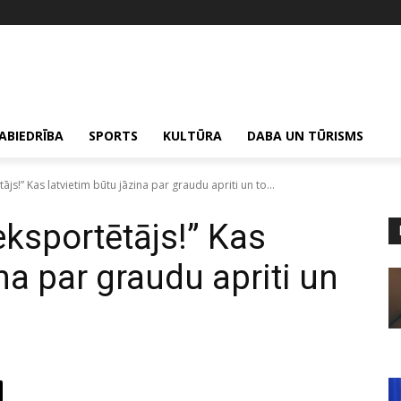
ABIEDRĪBA
SPORTS
KULTŪRA
DABA UN TŪRISMS
js!” Kas latvietim būtu jāzina par graudu apriti un to...
eksportētājs!” Kas
ina par graudu apriti un