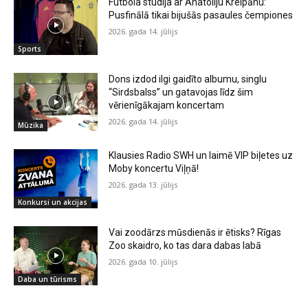
Futbola studija ar Anatoliju Kreipānu:
Pusfinālā tikai bijušās pasaules čempiones
2026. gada 14. jūlijs
Sports
Dons izdod ilgi gaidīto albumu, singlu
“Sirdsbalss” un gatavojas līdz šim
vērienīgākajam koncertam
2026. gada 14. jūlijs
Mūzika
Klausies Radio SWH un laimē VIP biļetes uz
Moby koncertu Viļņā!
2026. gada 13. jūlijs
Konkursi un akcijas
Vai zoodārzs mūsdienās ir ētisks? Rīgas
Zoo skaidro, ko tas dara dabas labā
2026. gada 10. jūlijs
Daba un tūrisms