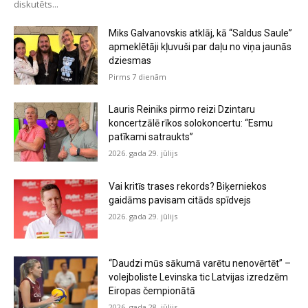
diskutēts...
Miks Galvanovskis atklāj, kā “Saldus Saule”
apmeklētāji kļuvuši par daļu no viņa jaunās
dziesmas
Pirms 7 dienām
Lauris Reiniks pirmo reizi Dzintaru
koncertzālē rīkos solokoncertu: “Esmu
patīkami satraukts”
2026. gada 29. jūlijs
Vai kritīs trases rekords? Biķerniekos
gaidāms pavisam citāds spīdvejs
2026. gada 29. jūlijs
“Daudzi mūs sākumā varētu nenovērtēt” –
volejboliste Levinska tic Latvijas izredzēm
Eiropas čempionātā
2026. gada 28. jūlijs