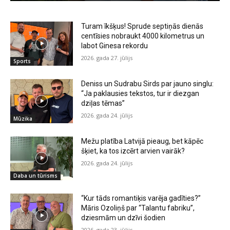
Turam īkšķus! Sprude septiņās dienās
centīsies nobraukt 4000 kilometrus un
labot Ginesa rekordu
2026. gada 27. jūlijs
Sports
Deniss un Sudrabu Sirds par jauno singlu:
“Ja paklausies tekstos, tur ir diezgan
dziļas tēmas”
2026. gada 24. jūlijs
Mūzika
Mežu platība Latvijā pieaug, bet kāpēc
šķiet, ka tos izcērt arvien vairāk?
2026. gada 24. jūlijs
Daba un tūrisms
“Kur tāds romantiķis varēja gadīties?”
Māris Ozoliņš par “Talantu fabriku”,
dziesmām un dzīvi šodien
2026. gada 23. jūlijs