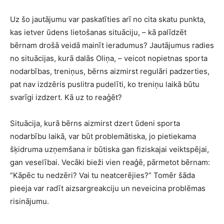
Uz šo jautājumu var paskatīties arī no cita skatu punkta,
kas ietver ūdens lietošanas situāciju, – kā palīdzēt
bērnam drošā veidā mainīt ieradumus? Jautājumus radies
no situācijas, kurā dalās Oliņa, – veicot nopietnas sporta
nodarbības, treniņus, bērns aizmirst regulāri padzerties,
pat nav izdzēris puslitra pudelīti, ko treniņu laikā būtu
svarīgi izdzert. Kā uz to reaģēt?
Situācija, kurā bērns aizmirst dzert ūdeni sporta
nodarbību laikā, var būt problemātiska, jo pietiekama
šķidruma uzņemšana ir būtiska gan fiziskajai veiktspējai,
gan veselībai. Vecāki bieži vien reaģē, pārmetot bērnam:
“Kāpēc tu nedzēri? Vai tu neatcerējies?” Tomēr šāda
pieeja var radīt aizsargreakciju un neveicina problēmas
risinājumu.