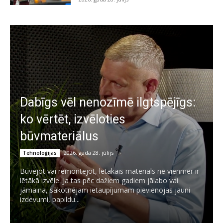
Dabīgs vēl nenozīmē ilgtspējīgs:
ko vērtēt, izvēloties
būvmateriālus
2026. gada 28. jūlijs
Tehnoloģijas
Būvējot vai remontējot, lētākais materiāls ne vienmēr ir
lētākā izvēle. Ja tas pēc dažiem gadiem jālabo vai
jāmaina, sākotnējam ietaupījumam pievienojas jauni
izdevumi, papildu...