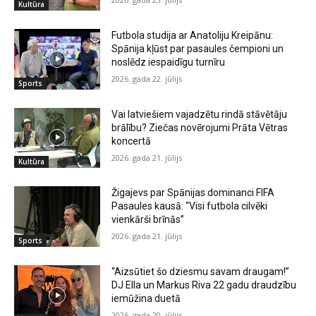
Kultūra
Futbola studija ar Anatoliju Kreipānu:
Spānija kļūst par pasaules čempioni un
noslēdz iespaidīgu turnīru
2026. gada 22. jūlijs
Sports
Vai latviešiem vajadzētu rindā stāvētāju
brālību? Ziečas novērojumi Prāta Vētras
koncertā
2026. gada 21. jūlijs
Kultūra
Žigajevs par Spānijas dominanci FIFA
Pasaules kausā: “Visi futbola cilvēki
vienkārši brīnās”
2026. gada 21. jūlijs
Sports
“Aizsūtiet šo dziesmu savam draugam!”
DJ Ella un Markus Riva 22 gadu draudzību
iemūžina duetā
2026. gada 20. jūlijs