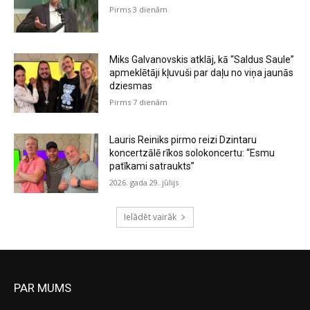
Pirms 3 dienām
Miks Galvanovskis atklāj, kā “Saldus Saule”
apmeklētāji kļuvuši par daļu no viņa jaunās
dziesmas
Pirms 7 dienām
Lauris Reiniks pirmo reizi Dzintaru
koncertzālē rīkos solokoncertu: “Esmu
patīkami satraukts”
2026. gada 29. jūlijs
Ielādēt vairāk
PAR MUMS