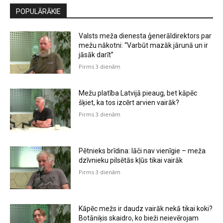
POPULĀRĀKIE
Valsts meža dienesta ģenerāldirektors par
mežu nākotni: “Varbūt mazāk jārunā un ir
jāsāk darīt”
Pirms 3 dienām
Mežu platība Latvijā pieaug, bet kāpēc
šķiet, ka tos izcērt arvien vairāk?
Pirms 3 dienām
Pētnieks brīdina: lāči nav vienīgie – meža
dzīvnieku pilsētās kļūs tikai vairāk
Pirms 3 dienām
Kāpēc mežs ir daudz vairāk nekā tikai koki?
Botāniķis skaidro, ko bieži neievērojam