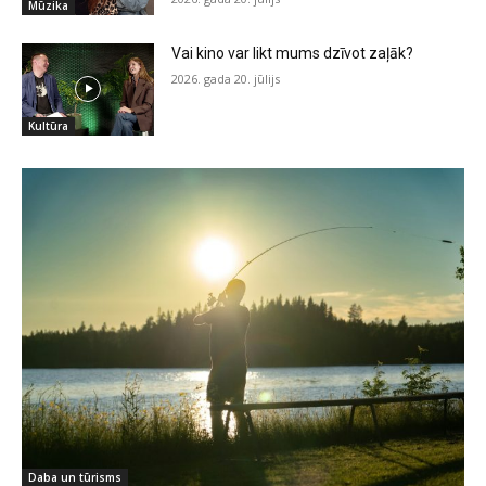
Mūzika
Vai kino var likt mums dzīvot zaļāk?
2026. gada 20. jūlijs
Kultūra
Daba un tūrisms