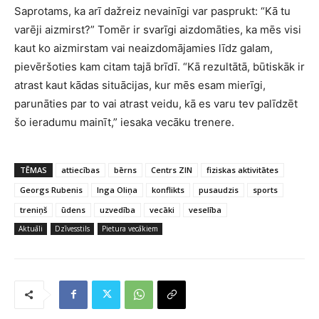
Saprotams, ka arī dažreiz nevainīgi var pasprukt: “Kā tu
varēji aizmirst?” Tomēr ir svarīgi aizdomāties, ka mēs visi
kaut ko aizmirstam vai neaizdomājamies līdz galam,
pievēršoties kam citam tajā brīdī. “Kā rezultātā, būtiskāk ir
atrast kaut kādas situācijas, kur mēs esam mierīgi,
parunāties par to vai atrast veidu, kā es varu tev palīdzēt
šo ieradumu mainīt,” iesaka vecāku trenere.
TĒMAS
attiecības
bērns
Centrs ZIN
fiziskas aktivitātes
Georgs Rubenis
Inga Oliņa
konflikts
pusaudzis
sports
treniņš
ūdens
uzvedība
vecāki
veselība
Aktuāli
Dzīvesstils
Pietura vecākiem