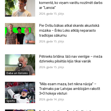
komentē, ko viņam varētu nozīmēt darbs
ar “Lancia”
2026. gada 15. jūlijs
Pie Ovīšu bākas atkal skanēs akustiskā
mūzika – Ēriks Loks atklāj neparasto
tradīcijas sākumu
2026. gada 15. jūlijs
Pētnieks brīdina: lāči nav vienīgie – meža
dzīvnieku pilsētās kļūs tikai vairāk
2026. gada 15. jūlijs
Daba un tūrisms
“Mēs esam maza, bet nikna nācija” –
Tralmaks par Latvijas ambīcijām rakstīt
3×3 hokeja vēsturi
2026. gada 14. jūlijs
Sports