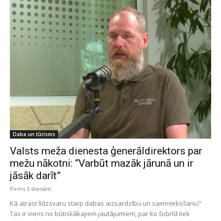
Daba un tūrisms
Valsts meža dienesta ģenerāldirektors par
mežu nākotni: “Varbūt mazāk jārunā un ir
jāsāk darīt”
Pirms 3 dienām
Kā atrast līdzsvaru starp dabas aizsardzību un saimniekošanu?
Tas ir viens no būtiskākajiem jautājumiem, par ko šobrīd tiek