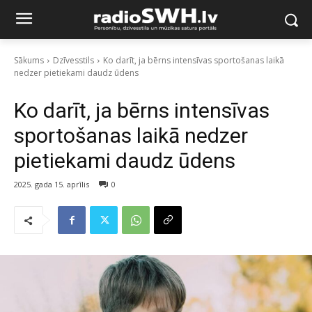
Sākums
Dzīvesstils
Ko darīt, ja bērns intensīvas sportošanas laikā
nedzer pietiekami daudz ūdens
Ko darīt, ja bērns intensīvas
sportošanas laikā nedzer
pietiekami daudz ūdens
2025. gada 15. aprīlis
0