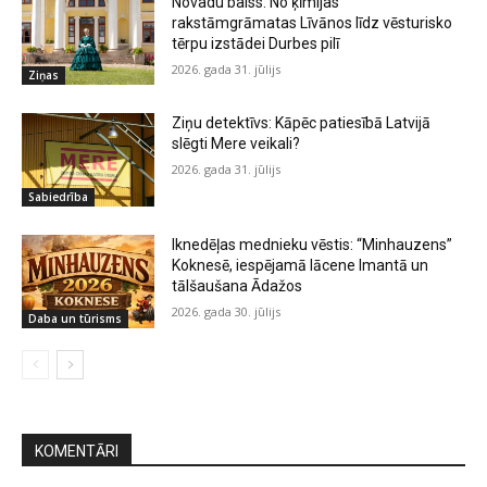
Novadu balss: No ķīmijas
rakstāmgrāmatas Līvānos līdz vēsturisko
tērpu izstādei Durbes pilī
2026. gada 31. jūlijs
Ziņas
Ziņu detektīvs: Kāpēc patiesībā Latvijā
slēgti Mere veikali?
2026. gada 31. jūlijs
Sabiedrība
Iknedēļas mednieku vēstis: “Minhauzens”
Koknesē, iespējamā lācene Imantā un
tālšaušana Ādažos
2026. gada 30. jūlijs
Daba un tūrisms
KOMENTĀRI