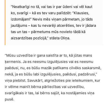
“Neatkarīgi no tā, vai tas ir par ūdeni vai vēl kaut
ko, svarīgi – kā es tev varu palīdzēt: “Klausies,
izdomājam!” Nevis mēs viņam pārmetam, jo tāds
jautājums – kas tu nevarēji atcerēties, tev ir jādara
tas un tas – pārmetums mūs novieto tādā kā
aizsardzības pozīcijā,” stāsta Oliņa.
“Mūsu uzvedība ir gana saistīta ar to, kā jūtas mans
ķermenis. Ja es neesmu izgulējusies vai es neesmu
paēdusi, nu, es būšu mazāk patīkams cilvēks saskarsmē,
nekā, ja es būšu labi izgulējusies, paēdusi, padzērusi,”
viņa piebilst. Savukārt, atgriežoties pie ieteikumiem, kur
ir vēlme mainīt bērna pārliecības vai uzvedību,
svarīgākais ir tas, lai bērns sajūt, ka nostājamies viņa
pusē.