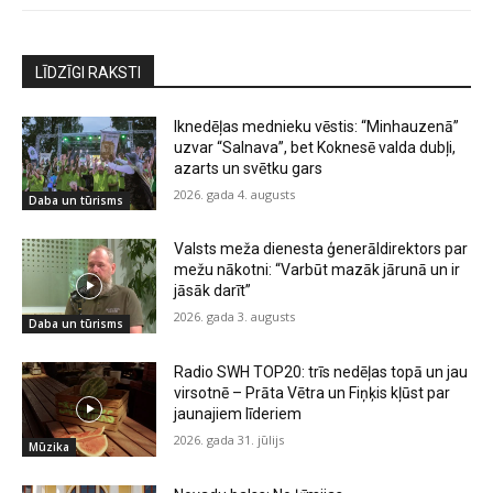
LĪDZĪGI RAKSTI
Iknedēļas mednieku vēstis: “Minhauzenā”
uzvar “Salnava”, bet Koknesē valda dubļi,
azarts un svētku gars
2026. gada 4. augusts
Daba un tūrisms
Valsts meža dienesta ģenerāldirektors par
mežu nākotni: “Varbūt mazāk jārunā un ir
jāsāk darīt”
2026. gada 3. augusts
Daba un tūrisms
Radio SWH TOP20: trīs nedēļas topā un jau
virsotnē – Prāta Vētra un Fiņķis kļūst par
jaunajiem līderiem
2026. gada 31. jūlijs
Mūzika