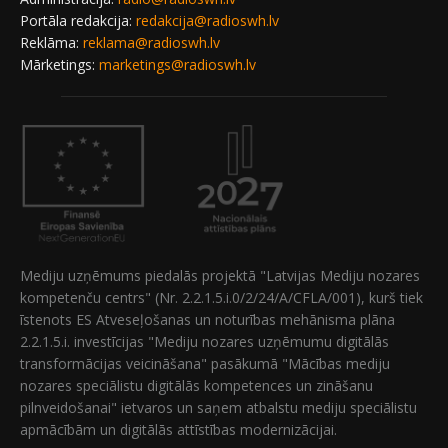
Portāla redakcija:
redakcija@radioswh.lv
Reklāma:
reklama@radioswh.lv
Mārketings:
marketings@radioswh.lv
Mediju uzņēmums piedalās projektā "Latvijas Mediju nozares
kompetenču centrs" (Nr. 2.2.1.5.i.0/2/24/A/CFLA/001), kurš tiek
īstenots ES Atveseļošanas un noturības mehānisma plāna
2.2.1.5.i. investīcijas "Mediju nozares uzņēmumu digitālās
transformācijas veicināšana" pasākumā "Mācības mediju
nozares speciālistu digitālās kompetences un zināšanu
pilnveidošanai" ietvaros un saņem atbalstu mediju speciālistu
apmācībām un digitālās attīstības modernizācijai.