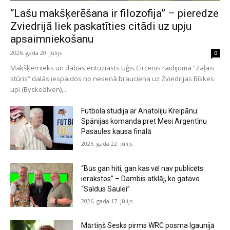
“Lašu makšķerēšana ir filozofija” – pieredze
Zviedrijā liek paskatīties citādi uz upju
apsaimniekošanu
2026. gada 20. jūlijs
0
Makšķernieks un dabas entuziasts Uģis Circenis raidījumā “Zaļais
stūris” dalās iespaidos no nesenā brauciena uz Zviedrijas Bīskes
upi (Byskeälven),...
Futbola studija ar Anatoliju Kreipānu:
Spānijas komanda pret Mesi Argentīnu
Pasaules kausa finālā
2026. gada 22. jūlijs
“Būs gan hiti, gan kas vēl nav publicēts
ierakstos” – Dambis atklāj, ko gatavo
“Saldus Saulei”
2026. gada 17. jūlijs
Mārtiņš Sesks pirms WRC posma Igaunijā