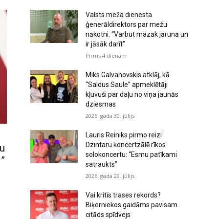
Valsts meža dienesta
ģenerāldirektors par mežu
nākotni: “Varbūt mazāk jārunā un
ir jāsāk darīt”
Pirms 4 dienām
Miks Galvanovskis atklāj, kā
“Saldus Saule” apmeklētāji
kļuvuši par daļu no viņa jaunās
dziesmas
2026. gada 30. jūlijs
Lauris Reiniks pirmo reizi
Dzintaru koncertzālē rīkos
nu
solokoncertu: “Esmu patīkami
i”
satraukts”
2026. gada 29. jūlijs
Vai kritīs trases rekords?
Biķerniekos gaidāms pavisam
citāds spīdvejs