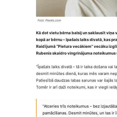
Foto: Pexels.com
Kā dot vietu bērna balsij un saklausīt viņ
kopā ar bērnu – īpašais laiks divatā, kas pra
Raidījumā “Pietura vecākiem” vecāku izglīt
Rubenis skaidro vingrinājuma noteikumus
“Īpašais laiks divatā – tā ir laika došana vai
desmit minūtes dienā, kuras mēs varam nepa
Patiesībā daudzas labas sarunas var šajās l
Tomēr ir arī daži noteikumi, kas ir viegli iel
“Atceries trīs noteikumus – bez izjautā
pamācīšanas. Desmit minūtes, un tas ir ī