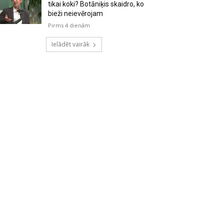
tikai koki? Botāniķis skaidro, ko
bieži neievērojam
Pirms 4 dienām
Ielādēt vairāk