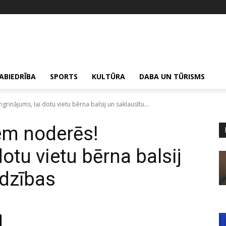
ABIEDRĪBA
SPORTS
KULTŪRA
DABA UN TŪRISMS
nājums, lai dotu vietu bērna balsij un saklausītu...
m noderēs!
dotu vietu bērna balsij
adzības