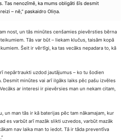
s. Tas nenozīmē, ka mums obligāti šīs desmit
eizi – nē,” paskaidro Oliņa.
kam nost, un tās minūtes cenšamies pievērsties bērna
noteikumiem. Tās var būt – liekam klučus, taisām kopā
umiem. Šeit ir vērtīgi, ka tas vecāks nepadara to, kā
arī nepārtraukti uzdod jautājumus – ko tu šodien
. Desmit minūtes vai arī ilgāks laiks pēc pašu izvēles
“Vecāks ar interesi ir pievērsies man un nekam citam,
 un man tās ir kā baterijas pēc tam nākamajam, kur
Tad es varbūt arī mazāk slikti uzvedos, varbūt mazāk
ākam nav laika man to iedot. Tā ir tāda preventīva
.”