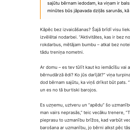
sajūtu bērnam iedodam, ka viņam ir bals
minūtes būs jāpavada dziļās sarunās, kā r
Kāpēc bez izvaicāšanas? Šajā brīdī visu lie
izvēlētai nodarbei. “Aktivitātes, kas ir bez 
rokdarbus, mētājam bumbu – atkal bez noteik
tādu treniņa nometni.
Ar domu – es tev tūlīt kaut ko iemācīšu vai 
bērnudārzā ēdi? Ko jūs darījāt?” viņa turpina
dod bērnam sajūtu, ka viņš drīkst būt pats. 
un es no tā burtiski barojos.
Es uzņemu, uztveru un “apēdu” šo uzmanību,
man vairs neprasās,” teic vecāku trenere, “
pieprasu to uzmanību brīžos, kad varbūt vec
barošana ar uzmanību, jo bērni alkst pēc tās