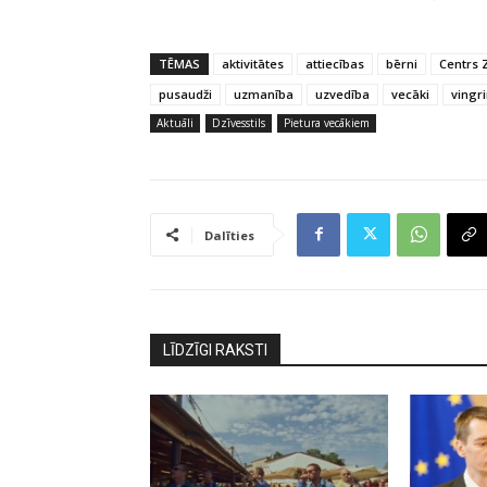
TĒMAS
aktivitātes
attiecības
bērni
Centrs 
pusaudži
uzmanība
uzvedība
vecāki
vingr
Aktuāli
Dzīvesstils
Pietura vecākiem
Dalīties
LĪDZĪGI RAKSTI