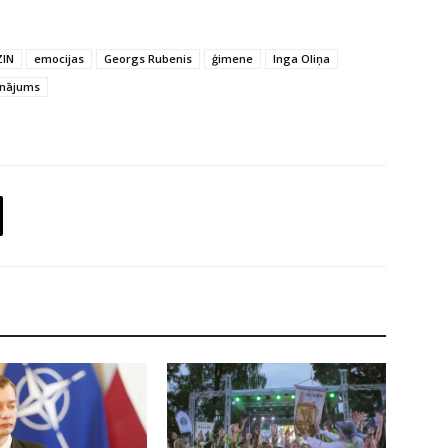
ZIN
emocijas
Georgs Rubenis
ģimene
Inga Oliņa
inājums