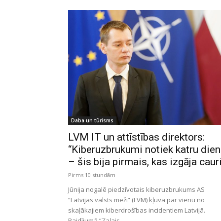
Daba un tūrisms
LVM IT un attīstības direktors:
“Kiberuzbrukumi notiek katru die
– šis bija pirmais, kas izgāja caur
Pirms 10 stundām
Jūnija nogalē piedzīvotais kiberuzbrukums AS
“Latvijas valsts meži” (LVM) kļuva par vienu no
skaļākajiem kiberdrošības incidentiem Latvijā.
Raidījumā “Zaļais...