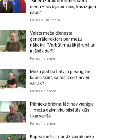
“Kiberuzbrukumi notiek katru
dienu – šis bija pirmais, kas izgāja
cauri”
Pirms 10 stundām
Valsts meža dienesta
ģenerāldirektors par mežu
nākotni: “Varbūt mazāk jārunā un
ir jāsāk darīt”
Pirms 4 dienām
Mežu platība Latvijā pieaug, bet
kāpēc šķiet, ka tos izcērt arvien
vairāk?
Pirms 4 dienām
Pētnieks brīdina: lāči nav vienīgie
– meža dzīvnieku pilsētās kļūs
tikai vairāk
Pirms 4 dienām
Kāpēc mežs ir daudz vairāk nekā