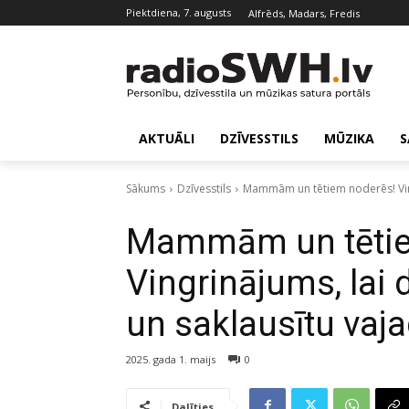
piektdiena, 7. augusts
Alfrēds, Madars, Fredis
AKTUĀLI
DZĪVESSTILS
MŪZIKA
S
Sākums
Dzīvesstils
Mammām un tētiem noderēs! Vingri
Mammām un tētie
Vingrinājums, lai 
un saklausītu vaj
2025. gada 1. maijs
0
Dalīties