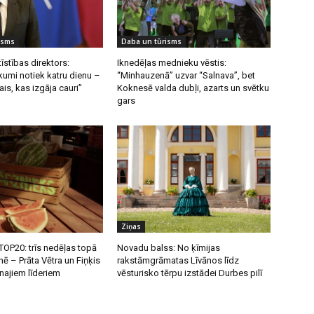
isms
Daba un tūrisms
īstības direktors:
Iknedēļas mednieku vēstis:
umi notiek katru dienu –
“Minhauzenā” uzvar “Salnava”, bet
ais, kas izgāja cauri”
Koknesē valda dubļi, azarts un svētku
gars
Ziņas
OP20: trīs nedēļas topā
Novadu balss: No ķīmijas
nē – Prāta Vētra un Fiņķis
rakstāmgrāmatas Līvānos līdz
unajiem līderiem
vēsturisko tērpu izstādei Durbes pilī