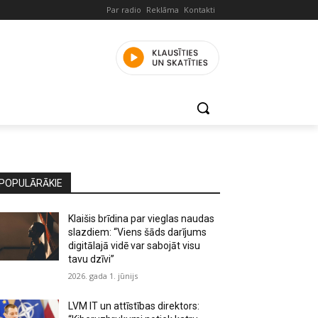
Par radio
Reklāma
Kontakti
POPULĀRĀKIE
Klaišis brīdina par vieglas naudas
slazdiem: “Viens šāds darījums
digitālajā vidē var sabojāt visu
tavu dzīvi”
2026. gada 1. jūnijs
LVM IT un attīstības direktors: