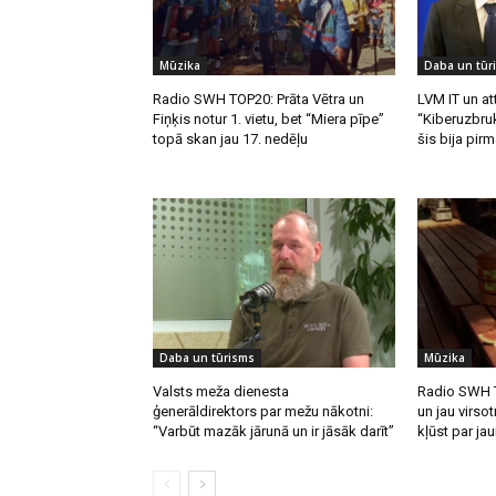
Mūzika
Daba un tūr
Radio SWH TOP20: Prāta Vētra un
LVM IT un att
Fiņķis notur 1. vietu, bet “Miera pīpe”
“Kiberuzbruk
topā skan jau 17. nedēļu
šis bija pirm
Daba un tūrisms
Mūzika
Valsts meža dienesta
Radio SWH T
ģenerāldirektors par mežu nākotni:
un jau virsot
“Varbūt mazāk jārunā un ir jāsāk darīt”
kļūst par ja