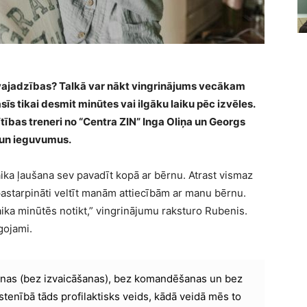
a vajadzības? Talkā var nākt vingrinājums vecākam
sīs tikai desmit minūtes vai ilgāku laiku pēc izvēles.
ības treneri no “Centra ZIN” Inga Oliņa un Georgs
 un ieguvumus.
 laika ļaušana sev pavadīt kopā ar bērnu. Atrast vismaz
starpināti veltīt manām attiecībām ar manu bērnu.
aika minūtēs notikt,” vingrinājumu raksturo Rubenis.
āgojami.
šanas (bez izvaicāšanas), bez komandēšanas un bez
stenībā tāds profilaktisks veids, kādā veidā mēs to