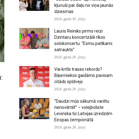
kļuvuši par daļu no viņa jaunās
dziesmas
2026. gada 30. jūlijs
Lauris Reiniks pirmo reizi
Dzintaru koncertzālē rīkos
solokoncertu: “Esmu patīkami
satraukts”
2026. gada 29. jūlijs
Vai kritīs trases rekords?
Biķerniekos gaidāms pavisam
:
citāds spīdvejs
2026. gada 29. jūlijs
“Daudzi mūs sākumā varētu
nenovērtēt” – volejboliste
Levinska tic Latvijas izredzēm
Eiropas čempionātā
2026. gada 28. jūlijs