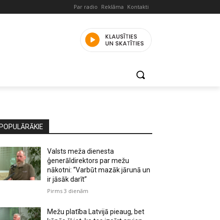
Par radio
Reklāma
Kontakti
POPULĀRĀKIE
Valsts meža dienesta
ģenerāldirektors par mežu
nākotni: “Varbūt mazāk jārunā un
ir jāsāk darīt”
Pirms 3 dienām
Mežu platība Latvijā pieaug, bet