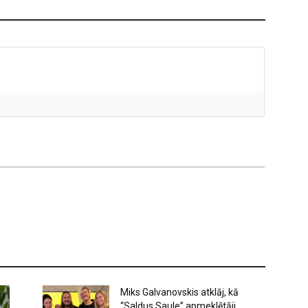
Miks Galvanovskis atklāj, kā
“Saldus Saule” apmeklētāji