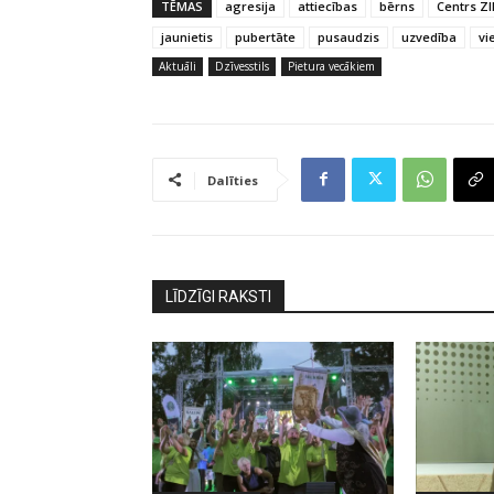
TĒMAS
agresija
attiecības
bērns
Centrs Z
jaunietis
pubertāte
pusaudzis
uzvedība
vi
Aktuāli
Dzīvesstils
Pietura vecākiem
Dalīties
LĪDZĪGI RAKSTI