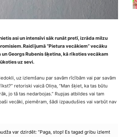
ietis asi un intensīvi sāk runāt pretī, izrāda milzu
mpromisiem. Raidījumā “Pietura vecākiem” vecāku
iņa un Georgs Rubenis šķetina, kā rīkoties vecākam
lūkoties uz sevi.
iedokli, uz izlemšanu par savām rīcībām vai par savām
kst?” retoriski vaicā Oliņa, “Man šķiet, ka tas būtu
rāk, jo tā tas nedarbojas.” Rupjas atbildes vai tam
i paši vecāki, piemēram, šādi izpaudušies vai varbūt nav
dža var dzirdēt: “Paga, stop! Es tagad gribu izlemt