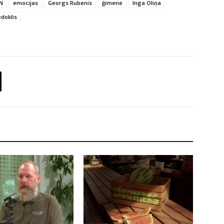
IN
emocijas
Georgs Rubenis
ģimene
Inga Oliņa
edoklis