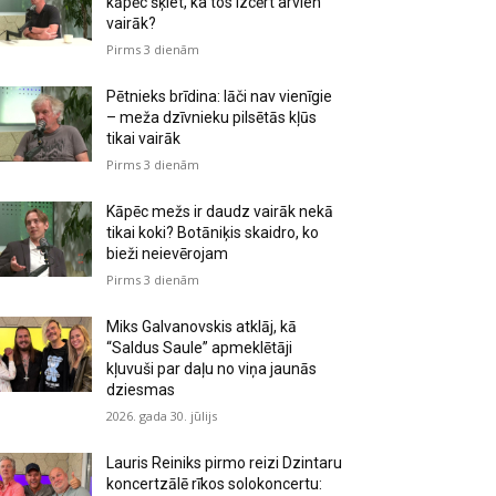
kāpēc šķiet, ka tos izcērt arvien
vairāk?
Pirms 3 dienām
Pētnieks brīdina: lāči nav vienīgie
– meža dzīvnieku pilsētās kļūs
tikai vairāk
Pirms 3 dienām
Kāpēc mežs ir daudz vairāk nekā
tikai koki? Botāniķis skaidro, ko
bieži neievērojam
Pirms 3 dienām
Miks Galvanovskis atklāj, kā
“Saldus Saule” apmeklētāji
kļuvuši par daļu no viņa jaunās
dziesmas
2026. gada 30. jūlijs
Lauris Reiniks pirmo reizi Dzintaru
koncertzālē rīkos solokoncertu: