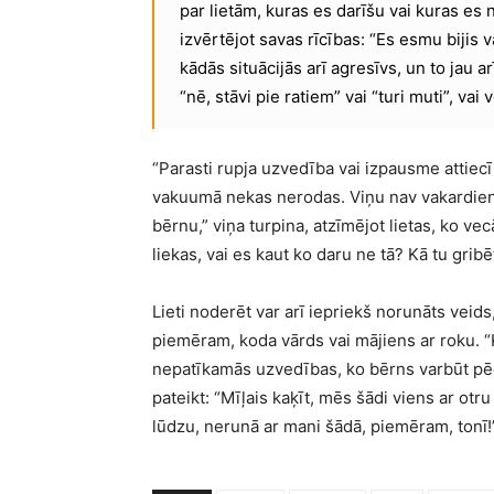
par lietām, kuras es darīšu vai kuras es 
izvērtējot savas rīcības: “Es esmu bijis
kādās situācijās arī agresīvs, un to jau 
“nē, stāvi pie ratiem” vai “turi muti”, vai v
“Parasti rupja uzvedība vai izpausme attiec
vakuumā nekas nerodas. Viņu nav vakardien no
bērnu,” viņa turpina, atzīmējot lietas, ko ve
liekas, vai es kaut ko daru ne tā? Kā tu gribē
Lieti noderēt var arī iepriekš norunāts veids
piemēram, koda vārds vai mājiens ar roku. “K
nepatīkamās uzvedības, ko bērns varbūt pēc t
pateikt: “Mīļais kaķīt, mēs šādi viens ar otr
lūdzu, nerunā ar mani šādā, piemēram, tonī!