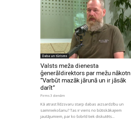
Daba un tūrisms
Valsts meža dienesta
ģenerāldirektors par mežu nākotni
“Varbūt mazāk jārunā un ir jāsāk
darīt”
Pirms 3 dienām
Kā atrast līdzsvaru starp dabas aizsardzību un
saimniekošanu? Tas ir viens no būtiskākajiem
jautājumiem, par ko šobrīd tiek diskutēts...