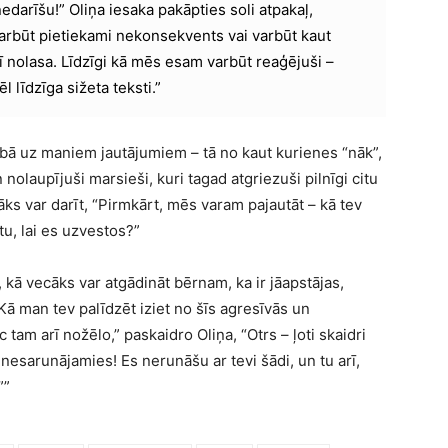
nedarīšu!” Oliņa iesaka pakāpties soli atpakaļ,
 varbūt pietiekami nekonsekvents vai varbūt kaut
arī nolasa. Līdzīgi kā mēs esam varbūt reaģējuši –
ēl līdzīga sižeta teksti.”
ībā uz maniem jautājumiem – tā no kaut kurienes “nāk”,
laupījuši marsieši, kuri tagad atgriezuši pilnīgi citu
cāks var darīt, “Pirmkārt, mēs varam pajautāt – kā tev
tu, lai es uzvestos?”
, kā vecāks var atgādināt bērnam, ka ir jāapstājas,
ā man tev palīdzēt iziet no šīs agresīvās un
am arī nožēlo,” paskaidro Oliņa, “Otrs – ļoti skaidri
u nesarunājamies! Es nerunāšu ar tevi šādi, un tu arī,
””