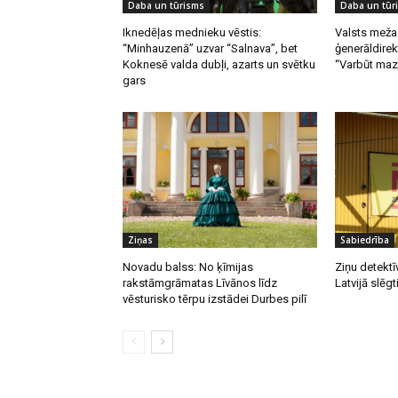
Daba un tūrisms
Daba un tūr
Iknedēļas mednieku vēstis:
Valsts meža
“Minhauzenā” uzvar “Salnava”, bet
ģenerāldirek
Koknesē valda dubļi, azarts un svētku
“Varbūt mazā
gars
Ziņas
Sabiedrība
Novadu balss: No ķīmijas
Ziņu detektī
rakstāmgrāmatas Līvānos līdz
Latvijā slēgt
vēsturisko tērpu izstādei Durbes pilī