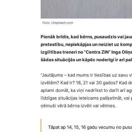
Foto: Unsplash.com
Pienāk brīdis, kad bērns, pusaudzis vai jaun
pretestību, nepiekāpjas un neiziet uz ko
izglītības treneri no “Centra ZIN” Inga Ol
šādas situācijās un kāpēc noderīgi ir arī pa
“Jautājums – kad mums ir tiesības uz savu v
izvēlēm? Kad ir? 18, 21 vai 30 gados? Kad drī
aplami domāt, ka viņi nedrīkst to darīt arī ag
līdzīgas situācijas ieteicams pašķetināt, va
ņēmuši vērā bērna izvēli vai vēlmes.
Tāpat ap 14, 15, 16 gadu vecumu no pusau