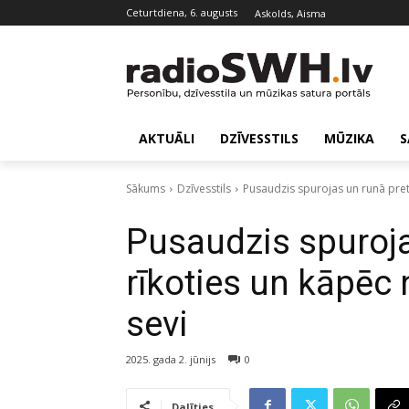
ceturtdiena, 6. augusts
Askolds, Aisma
AKTUĀLI
DZĪVESSTILS
MŪZIKA
S
Sākums
Dzīvesstils
Pusaudzis spurojas un runā pretī
Pusaudzis spuroja
rīkoties un kāpēc 
sevi
2025. gada 2. jūnijs
0
Dalīties