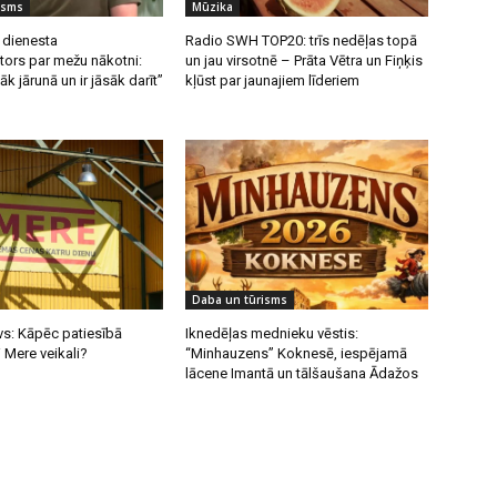
isms
Mūzika
 dienesta
Radio SWH TOP20: trīs nedēļas topā
tors par mežu nākotni:
un jau virsotnē – Prāta Vētra un Fiņķis
k jārunā un ir jāsāk darīt”
kļūst par jaunajiem līderiem
Daba un tūrisms
vs: Kāpēc patiesībā
Iknedēļas mednieku vēstis:
i Mere veikali?
“Minhauzens” Koknesē, iespējamā
lācene Imantā un tālšaušana Ādažos