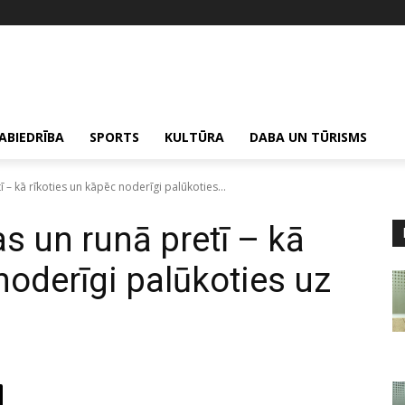
ABIEDRĪBA
SPORTS
KULTŪRA
DABA UN TŪRISMS
 – kā rīkoties un kāpēc noderīgi palūkoties...
s un runā pretī – kā
noderīgi palūkoties uz