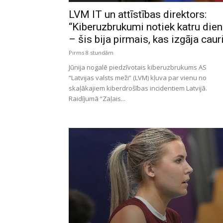
LVM IT un attīstības direktors:
“Kiberuzbrukumi notiek katru die
– šis bija pirmais, kas izgāja caur
Pirms 8 stundām
Jūnija nogalē piedzīvotais kiberuzbrukums AS
“Latvijas valsts meži” (LVM) kļuva par vienu no
skaļākajiem kiberdrošības incidentiem Latvijā.
Raidījumā “Zaļais...