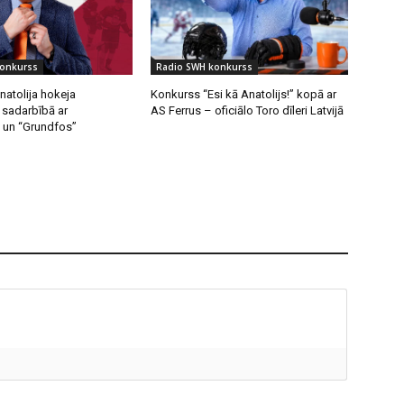
konkurss
Radio SWH konkurss
natolija hokeja
Konkurss “Esi kā Anatolijs!” kopā ar
sadarbībā ar
AS Ferrus – oficiālo Toro dīleri Latvijā
 un “Grundfos”