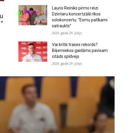
Lauris Reiniks pirmo reizi
Dzintaru koncertzālē rīkos
nu
solokoncertu: “Esmu patīkami
i”
satraukts”
2026. gada 29. jūlijs
Vai kritīs trases rekords?
Biķerniekos gaidāms pavisam
citāds spīdvejs
2026. gada 29. jūlijs