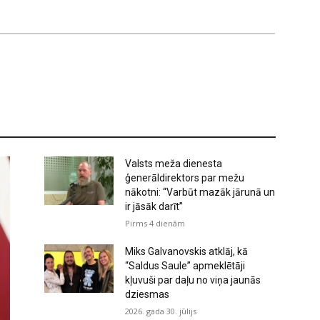
Valsts meža dienesta
ģenerāldirektors par mežu
nākotni: “Varbūt mazāk jārunā un
ir jāsāk darīt”
Pirms 4 dienām
Miks Galvanovskis atklāj, kā
“Saldus Saule” apmeklētāji
kļuvuši par daļu no viņa jaunās
dziesmas
2026. gada 30. jūlijs