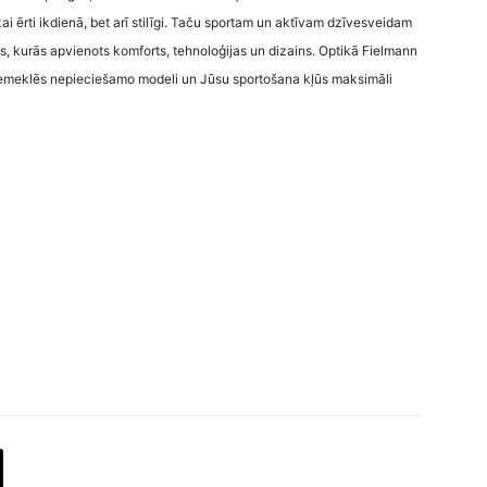
ikai ērti ikdienā, bet arī stilīgi. Taču sportam un aktīvam dzīvesveidam
es, kurās apvienots komforts, tehnoloģijas un dizains. Optikā Fielmann
i piemeklēs nepieciešamo modeli un Jūsu sportošana kļūs maksimāli