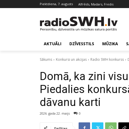
piektdiena, 7. augusts
Alfrēds, Madars, Fredis
AKTUĀLI
DZĪVESSTILS
MŪZIKA
S
Sākums
Konkursi un akcijas
Radio SWH konkurss
Domā, ka zini vis
Piedalies konkurs
dāvanu karti
2026. gada 22. maijs
0
Dalīties