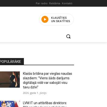
Par radio
Reklāma
Kontakti
POPULĀRĀKIE
Klaišis brīdina par vieglas naudas
slazdiem: “Viens šāds darījums
digitālajā vidē var sabojāt visu
tavu dzīvi”
2026. gada 1. jūnijs
LVM IT un attīstības direktors: