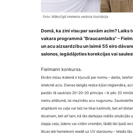
Foto: Mākslīgā intelekta veidota ilustrācija
Domā, ka zini visu par savām acīm? Laiks 
vakara programmā “Braucamlaiks” – Fielman
un acu aizsardzību un laimē 55 eiro dāvanu
salonos, iegādājoties korekcijas vai saulesb
Fielmann konkurss.
Ekrāni mūsu ikdienā ir kļuvuši par normu – darbs, telefons,
ietekmē acis. Dienas beigās redze kļūst miglaināka, acis
pastāv tā sauktais 20–20–20 princips – ik pēc 20 minū
metru attālumā, lai mazinātu acu nogurumu. Saulesbrille
atspīdumi no ceļa var būt ne tikai kaitinoši, bet arī bīs
dizainam, bet arī tam, kā tās darbojas reālās situācijās
slapja ceļa, ūdens vai citām virsmām, tādēļ tās īpaši iec
lēcas jeb hameleoni reaģē uz UV starojumu – telpās tās 