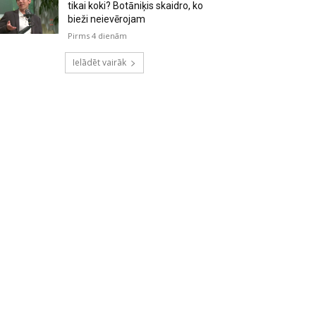
tikai koki? Botāniķis skaidro, ko
bieži neievērojam
Pirms 4 dienām
Ielādēt vairāk