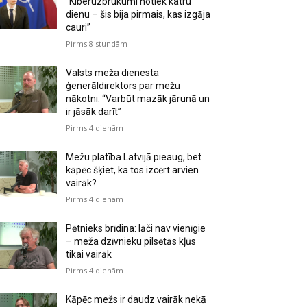
“Kiberuzbrukumi notiek katru
dienu – šis bija pirmais, kas izgāja
cauri”
Pirms 8 stundām
Valsts meža dienesta
ģenerāldirektors par mežu
nākotni: “Varbūt mazāk jārunā un
ir jāsāk darīt”
Pirms 4 dienām
Mežu platība Latvijā pieaug, bet
kāpēc šķiet, ka tos izcērt arvien
vairāk?
Pirms 4 dienām
Pētnieks brīdina: lāči nav vienīgie
– meža dzīvnieku pilsētās kļūs
tikai vairāk
Pirms 4 dienām
Kāpēc mežs ir daudz vairāk nekā