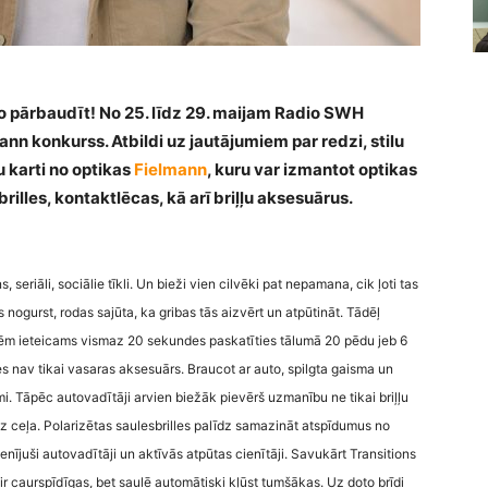
to pārbaudīt! No 25. līdz 29. maijam Radio SWH
n konkurss. Atbildi uz jautājumiem par redzi, stilu
 karti no optikas
Fielmann
, kuru var izmantot optikas
rilles, kontaktlēcas, kā arī briļļu aksesuārus.
 seriāli, sociālie tīkli. Un bieži vien cilvēki pat nepamana, cik ļoti tas
 nogurst, rodas sajūta, ka gribas tās aizvērt un atpūtināt. Tādēļ
tēm ieteicams vismaz 20 sekundes paskatīties tālumā 20 pēdu jeb 6
s nav tikai vasaras aksesuārs. Braucot ar auto, spilgta gaisma un
tami. Tāpēc autovadītāji arvien biežāk pievērš uzmanību ne tikai briļļu
 uz ceļa. Polarizētas saulesbrilles palīdz samazināt atspīdumus no
ienījuši autovadītāji un aktīvās atpūtas cienītāji. Savukārt Transitions
ir caurspīdīgas, bet saulē automātiski kļūst tumšākas. Uz doto brīdi