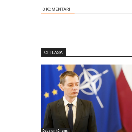
0
KOMENTĀRI
CITI LASA
Daba un tūrisms