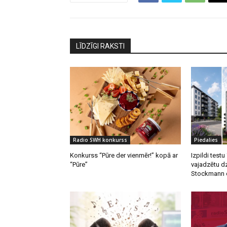
LĪDZĪGI RAKSTI
Radio SWH konkurss
Piedalies
Konkurss “Pūre der vienmēr!” kopā ar
Izpildi testu
“Pūre”
vajadzētu d
Stockmann d