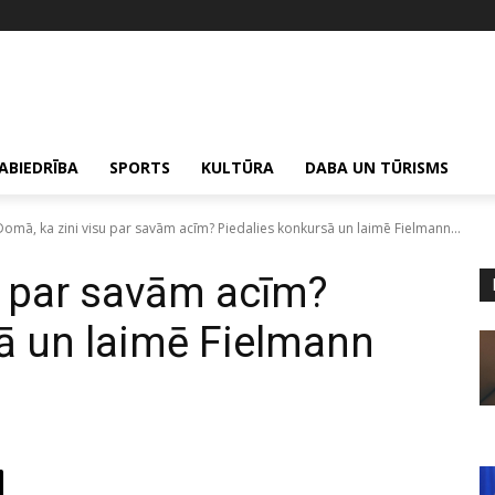
ABIEDRĪBA
SPORTS
KULTŪRA
DABA UN TŪRISMS
Domā, ka zini visu par savām acīm? Piedalies konkursā un laimē Fielmann...
u par savām acīm?
ā un laimē Fielmann