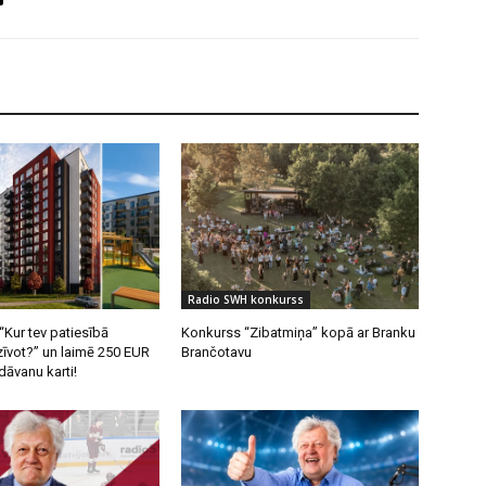
Radio SWH konkurss
 “Kur tev patiesībā
Konkurss “Zibatmiņa” kopā ar Branku
zīvot?” un laimē 250 EUR
Brančotavu
āvanu karti!