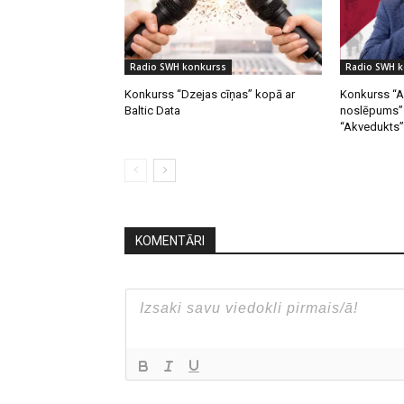
Radio SWH konkurss
Radio SWH 
Konkurss “Dzejas cīņas” kopā ar
Konkurss “A
Baltic Data
noslēpums” 
“Akvedukts”
KOMENTĀRI