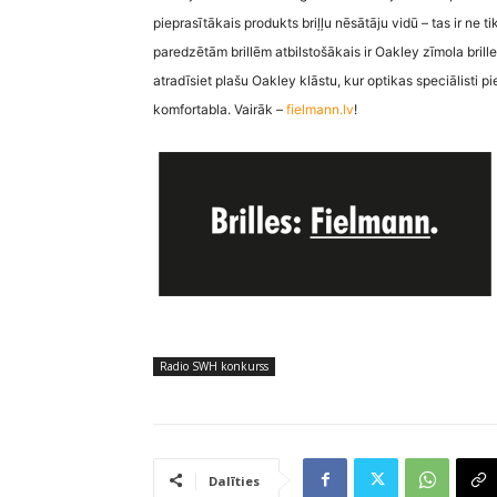
pieprasītākais produkts briļļu nēsātāju vidū – tas ir ne t
paredzētām brillēm atbilstošākais ir Oakley zīmola brill
atradīsiet plašu Oakley klāstu, kur optikas speciālist
komfortabla. Vairāk –
fielmann.lv
!
Radio SWH konkurss
Dalīties