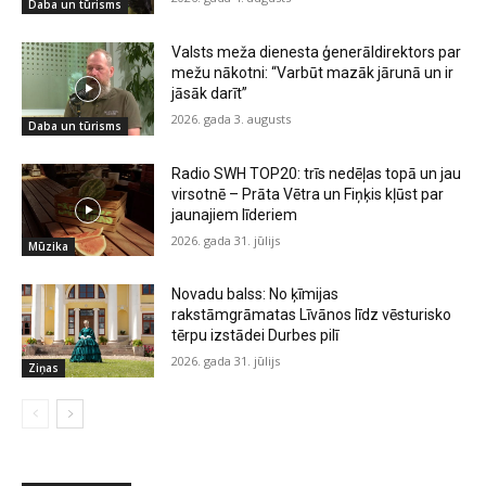
Daba un tūrisms
Valsts meža dienesta ģenerāldirektors par
mežu nākotni: “Varbūt mazāk jārunā un ir
jāsāk darīt”
2026. gada 3. augusts
Daba un tūrisms
Radio SWH TOP20: trīs nedēļas topā un jau
virsotnē – Prāta Vētra un Fiņķis kļūst par
jaunajiem līderiem
2026. gada 31. jūlijs
Mūzika
Novadu balss: No ķīmijas
rakstāmgrāmatas Līvānos līdz vēsturisko
tērpu izstādei Durbes pilī
2026. gada 31. jūlijs
Ziņas