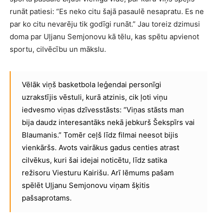
runāt patiesi: “Es neko citu šajā pasaulē nesapratu. Es ne
par ko citu nevarēju tik godīgi runāt.” Jau toreiz dzimusi
doma par Uļjanu Semjonovu kā tēlu, kas spētu apvienot
sportu, cilvēcību un mākslu.
Vēlāk viņš basketbola leģendai personīgi
uzrakstījis vēstuli, kurā atzinis, cik ļoti viņu
iedvesmo viņas dzīvesstāsts: “Viņas stāsts man
bija daudz interesantāks nekā jebkurš Šekspīrs vai
Blaumanis.” Tomēr ceļš līdz filmai neesot bijis
vienkāršs. Avots vairākus gadus centies atrast
cilvēkus, kuri šai idejai noticētu, līdz satika
režisoru Viesturu Kairišu. Arī lēmums pašam
spēlēt Uļjanu Semjonovu viņam šķitis
pašsaprotams.