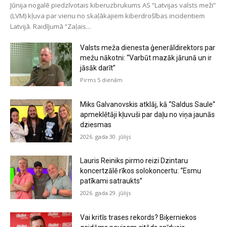
Jūnija nogalē piedzīvotais kiberuzbrukums AS “Latvijas valsts meži”
(LVM) kļuva par vienu no skaļākajiem kiberdrošības incidentiem
Latvijā. Raidījumā “Zaļais...
Valsts meža dienesta ģenerāldirektors par
mežu nākotni: “Varbūt mazāk jārunā un ir
jāsāk darīt”
Pirms 5 dienām
Miks Galvanovskis atklāj, kā “Saldus Saule”
apmeklētāji kļuvuši par daļu no viņa jaunās
dziesmas
2026. gada 30. jūlijs
Lauris Reiniks pirmo reizi Dzintaru
koncertzālē rīkos solokoncertu: “Esmu
patīkami satraukts”
2026. gada 29. jūlijs
Vai kritīs trases rekords? Biķerniekos