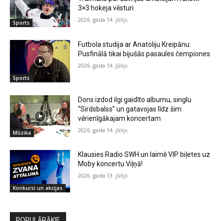
3×3 hokeja vēsturi
2026. gada 14. jūlijs
Sports
Futbola studija ar Anatoliju Kreipānu:
Pusfinālā tikai bijušās pasaules čempiones
2026. gada 14. jūlijs
Sports
Dons izdod ilgi gaidīto albumu, singlu
“Sirdsbalss” un gatavojas līdz šim
vērienīgākajam koncertam
2026. gada 14. jūlijs
Mūzika
Klausies Radio SWH un laimē VIP biļetes uz
Moby koncertu Viļņā!
2026. gada 13. jūlijs
Konkursi un akcijas
POPULĀRĀKIE