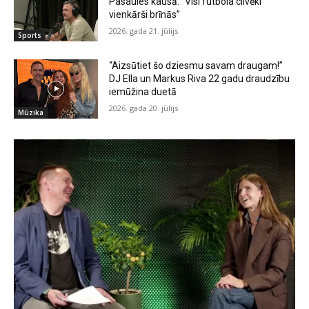
Pasaules kausā: “Visi futbola cilvēki
vienkārši brīnās”
2026. gada 21. jūlijs
Sports
“Aizsūtiet šo dziesmu savam draugam!”
DJ Ella un Markus Riva 22 gadu draudzību
iemūžina duetā
2026. gada 20. jūlijs
Mūzika