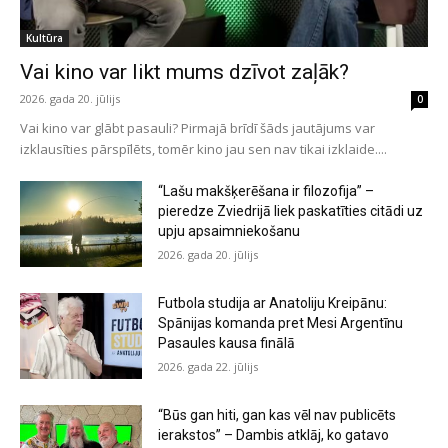
Kultūra
Vai kino var likt mums dzīvot zaļāk?
2026. gada 20. jūlijs
0
Vai kino var glābt pasauli? Pirmajā brīdī šāds jautājums var
izklausīties pārspīlēts, tomēr kino jau sen nav tikai izklaide....
“Lašu makšķerēšana ir filozofija” –
pieredze Zviedrijā liek paskatīties citādi uz
upju apsaimniekošanu
2026. gada 20. jūlijs
Futbola studija ar Anatoliju Kreipānu:
Spānijas komanda pret Mesi Argentīnu
Pasaules kausa finālā
2026. gada 22. jūlijs
“Būs gan hiti, gan kas vēl nav publicēts
ierakstos” – Dambis atklāj, ko gatavo