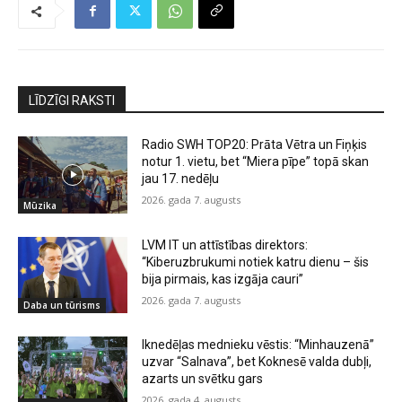
LĪDZĪGI RAKSTI
Radio SWH TOP20: Prāta Vētra un Fiņķis
notur 1. vietu, bet “Miera pīpe” topā skan
jau 17. nedēļu
2026. gada 7. augusts
Mūzika
LVM IT un attīstības direktors:
“Kiberuzbrukumi notiek katru dienu – šis
bija pirmais, kas izgāja cauri”
2026. gada 7. augusts
Daba un tūrisms
Iknedēļas mednieku vēstis: “Minhauzenā”
uzvar “Salnava”, bet Koknesē valda dubļi,
azarts un svētku gars
2026. gada 4. augusts