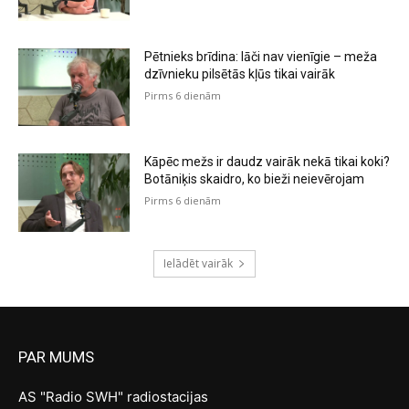
Pētnieks brīdina: lāči nav vienīgie – meža
dzīvnieku pilsētās kļūs tikai vairāk
Pirms 6 dienām
Kāpēc mežs ir daudz vairāk nekā tikai koki?
Botāniķis skaidro, ko bieži neievērojam
Pirms 6 dienām
Ielādēt vairāk
PAR MUMS
AS "Radio SWH" radiostacijas