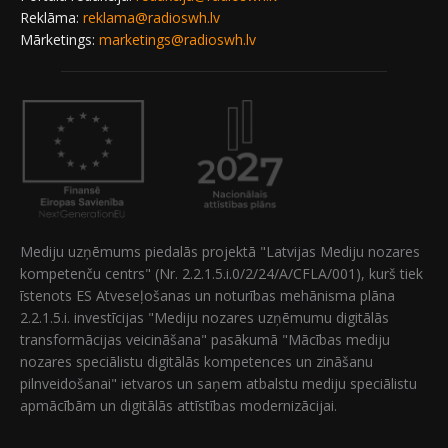
Reklāma:
reklama@radioswh.lv
Mārketings:
marketings@radioswh.lv
Mediju uzņēmums piedalās projektā "Latvijas Mediju nozares
kompetenču centrs" (Nr. 2.2.1.5.i.0/2/24/A/CFLA/001), kurš tiek
īstenots ES Atveseļošanas un noturības mehānisma plāna
2.2.1.5.i. investīcijas "Mediju nozares uzņēmumu digitālās
transformācijas veicināšana" pasākumā "Mācības mediju
nozares speciālistu digitālās kompetences un zināšanu
pilnveidošanai" ietvaros un saņem atbalstu mediju speciālistu
apmācībām un digitālās attīstības modernizācijai.