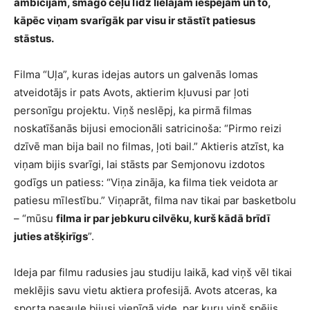
ambīcijām, smago ceļu līdz lielajām iespējām un to,
kāpēc viņam svarīgāk par visu ir stāstīt patiesus
stāstus.
Filma “Uļa”, kuras idejas autors un galvenās lomas
atveidotājs ir pats Avots, aktierim kļuvusi par ļoti
personīgu projektu. Viņš neslēpj, ka pirmā filmas
noskatīšanās bijusi emocionāli satricinoša: “Pirmo reizi
dzīvē man bija bail no filmas, ļoti bail.” Aktieris atzīst, ka
viņam bijis svarīgi, lai stāsts par Semjonovu izdotos
godīgs un patiess: “Viņa zināja, ka filma tiek veidota ar
patiesu mīlestību.” Viņaprāt, filma nav tikai par basketbolu
– “mūsu
filma ir par jebkuru cilvēku, kurš kādā brīdī
juties atšķirīgs
”.
Ideja par filmu radusies jau studiju laikā, kad viņš vēl tikai
meklējis savu vietu aktiera profesijā. Avots atceras, ka
sporta pasaule bijusi vienīgā vide, par kuru viņš spējis