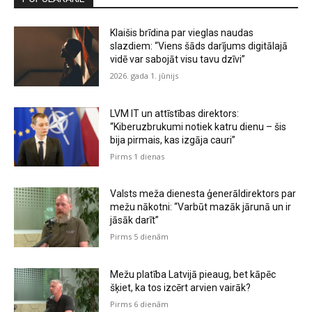
Klaišis brīdina par vieglas naudas
slazdiem: “Viens šāds darījums digitālajā
vidē var sabojāt visu tavu dzīvi”
2026. gada 1. jūnijs
LVM IT un attīstības direktors:
“Kiberuzbrukumi notiek katru dienu – šis
bija pirmais, kas izgāja cauri”
Pirms 1 dienas
Valsts meža dienesta ģenerāldirektors par
mežu nākotni: “Varbūt mazāk jārunā un ir
jāsāk darīt”
Pirms 5 dienām
Mežu platība Latvijā pieaug, bet kāpēc
šķiet, ka tos izcērt arvien vairāk?
Pirms 6 dienām