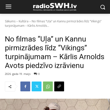
Sākums
Kultūra
No filmas “Uļa” un Kannu pirmizrādes līdz “Vikings”
turpinājumam – Kārlis Arnolds...
No filmas “Uļa” un Kannu
pirmizrādes līdz “Vikings”
turpinājumam – Kārlis Arnolds
Avots piedzīvo izrāvienu
2026. gada 19. maijs
0