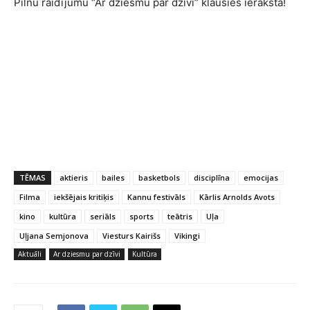
Pilnu raidījumu “Ar dziesmu par dzīvi” klausies ierakstā!
TĒMAS
aktieris
bailes
basketbols
disciplīna
emocijas
Filma
iekšējais kritiķis
Kannu festivāls
Kārlis Arnolds Avots
kino
kultūra
seriāls
sports
teātris
Uļa
Uļjana Semjonova
Viesturs Kairišs
Vikingi
Aktuāli
Ar dziesmu par dzīvi
Kultūra