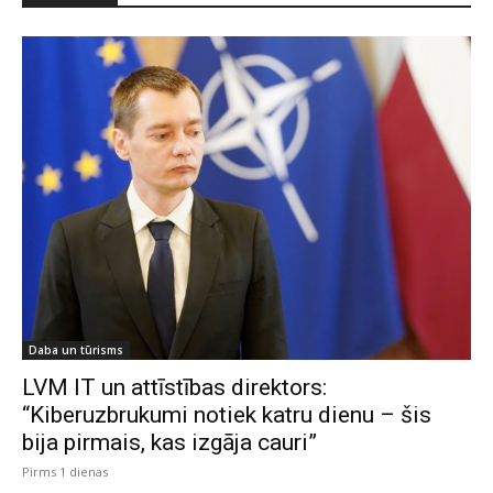
Daba un tūrisms
LVM IT un attīstības direktors:
“Kiberuzbrukumi notiek katru dienu – šis
bija pirmais, kas izgāja cauri”
Pirms 1 dienas