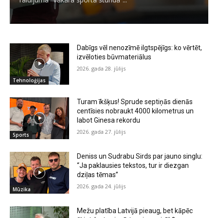
Dabīgs vēl nenozīmē ilgtspējīgs: ko vērtēt,
izvēloties būvmateriālus
2026. gada 28. jūlijs
Tehnoloģijas
Turam īkšķus! Sprude septiņās dienās
centīsies nobraukt 4000 kilometrus un
labot Ginesa rekordu
2026. gada 27. jūlijs
Sports
Deniss un Sudrabu Sirds par jauno singlu:
“Ja paklausies tekstos, tur ir diezgan
dziļas tēmas”
2026. gada 24. jūlijs
Mūzika
Mežu platība Latvijā pieaug, bet kāpēc