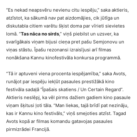
“Es nekad neapsvēru nevienu citu iespēju,” saka aktieris,
atzīstot, ka sākumā nav pat aizdomājies, cik jūtīga un
diskutabla citiem varētu šķist doma par vīrieti sievietes
lomā. “
Tas nāca no sirds
,” viņš piebilst un uzsver, ka
svarīgākais viņam bijusi cieņa pret pašu Semjonovu un
viņas stāstu. Īpašu rezonansi izraisījusi arī filmas
nonākšana Kannu kinofestivāla konkursa programmā.
“Tā ir aptuveni viena procenta iespējamība,” saka Avots,
runājot par iespēju iekļūt pasaules prestižākā kino
festivāla sadaļā “Īpašais skatiens / Un Certain Regard”.
Aktieris neslēpj, ka vēl pirms dažiem gadiem kino pasaule
viņam šķitusi ļoti tāla. “Man liekas, tajā brīdī pat nezināju,
kas ir Kannu kino festivāls,” viņš smejoties atzīst. Tagad
Avots kopā ar filmas komandu gatavojas pasaules
pirmizrādei Francijā.