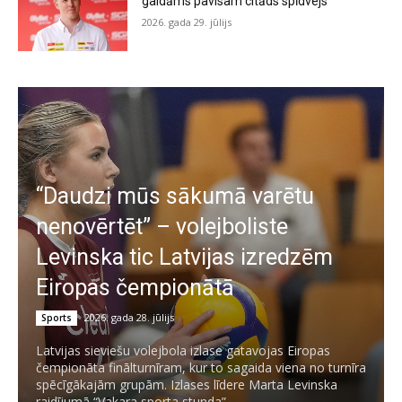
gaidāms pavisam citāds spīdvejs
2026. gada 29. jūlijs
“Daudzi mūs sākumā varētu
nenovērtēt” – volejboliste
Levinska tic Latvijas izredzēm
Eiropas čempionātā
2026. gada 28. jūlijs
Sports
Latvijas sieviešu volejbola izlase gatavojas Eiropas
čempionāta finālturnīram, kur to sagaida viena no turnīra
spēcīgākajām grupām. Izlases līdere Marta Levinska
raidījumā “Vakara sporta stunda”...