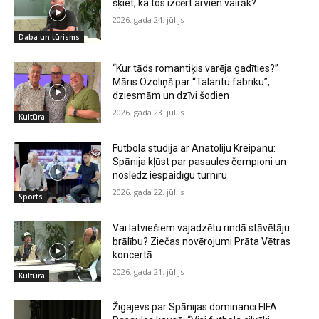
šķiet, ka tos izcērt arvien vairāk?
2026. gada 24. jūlijs
Daba un tūrisms
“Kur tāds romantiķis varēja gadīties?”
Māris Ozoliņš par “Talantu fabriku”,
dziesmām un dzīvi šodien
2026. gada 23. jūlijs
Kultūra
Futbola studija ar Anatoliju Kreipānu:
Spānija kļūst par pasaules čempioni un
noslēdz iespaidīgu turnīru
2026. gada 22. jūlijs
Sports
Vai latviešiem vajadzētu rindā stāvētāju
brālību? Ziečas novērojumi Prāta Vētras
koncertā
2026. gada 21. jūlijs
Kultūra
Žigajevs par Spānijas dominanci FIFA