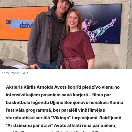
Foto: Radio SWH
Aktieris Kārlis Arnolds Avots šobrīd piedzīvo vienu no
intensīvākajiem posmiem savā karjerā – filma par
basketbola leģendu Uļjanu Semjonovu nonākusi Kannu
festivāla programmā, bet paralēli viņš filmējas
starptautiskā seriālā “Vikings” turpinājumā. Raidījumā
“Ar dziesmu par dzīvi” Avots atklāti runā par bailēm,