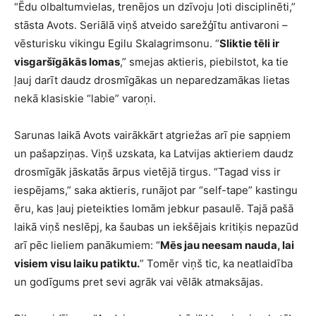
“Ēdu olbaltumvielas, trenējos un dzīvoju ļoti disciplinēti,”
stāsta Avots. Seriālā viņš atveido sarežģītu antivaroni –
vēsturisku vikingu Egilu Skalagrimsonu. “
Sliktie tēli ir
visgaršīgākās lomas
,” smejas aktieris, piebilstot, ka tie
ļauj darīt daudz drosmīgākas un neparedzamākas lietas
nekā klasiskie “labie” varoņi.
Sarunas laikā Avots vairākkārt atgriežas arī pie sapņiem
un pašapziņas. Viņš uzskata, ka Latvijas aktieriem daudz
drosmīgāk jāskatās ārpus vietējā tirgus. “Tagad viss ir
iespējams,” saka aktieris, runājot par “self-tape” kastingu
ēru, kas ļauj pieteikties lomām jebkur pasaulē. Tajā pašā
laikā viņš neslēpj, ka šaubas un iekšējais kritiķis nepazūd
arī pēc lieliem panākumiem: “
Mēs jau neesam nauda, lai
visiem visu laiku patiktu.
” Tomēr viņš tic, ka neatlaidība
un godīgums pret sevi agrāk vai vēlāk atmaksājas.