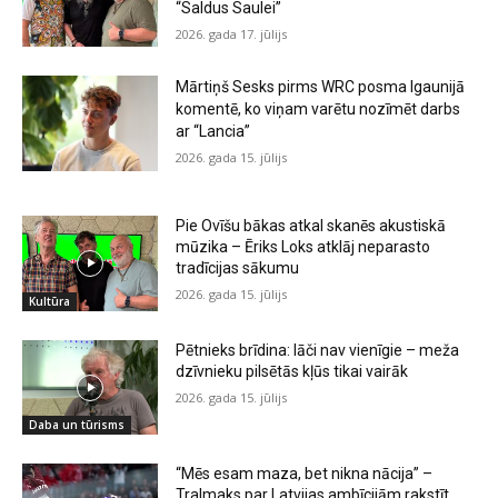
“Saldus Saulei”
2026. gada 17. jūlijs
Mārtiņš Sesks pirms WRC posma Igaunijā
komentē, ko viņam varētu nozīmēt darbs
ar “Lancia”
2026. gada 15. jūlijs
Pie Ovīšu bākas atkal skanēs akustiskā
mūzika – Ēriks Loks atklāj neparasto
tradīcijas sākumu
2026. gada 15. jūlijs
Kultūra
Pētnieks brīdina: lāči nav vienīgie – meža
dzīvnieku pilsētās kļūs tikai vairāk
2026. gada 15. jūlijs
Daba un tūrisms
“Mēs esam maza, bet nikna nācija” –
Tralmaks par Latvijas ambīcijām rakstīt