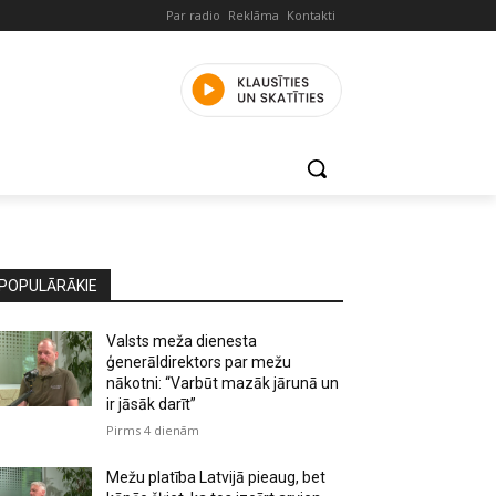
Par radio
Reklāma
Kontakti
POPULĀRĀKIE
Valsts meža dienesta
ģenerāldirektors par mežu
nākotni: “Varbūt mazāk jārunā un
ir jāsāk darīt”
Pirms 4 dienām
Mežu platība Latvijā pieaug, bet