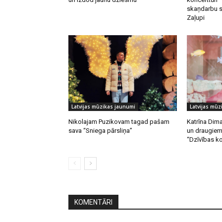
skaņdarbu s
Zaļupi
Latvijas mūzikas jaunumi
Latvijas mūz
Nikolajam Puzikovam tagad pašam
Katrīna Dim
sava “Sniega pārsliņa”
un draugiem
“Dzīvības k
KOMENTĀRI