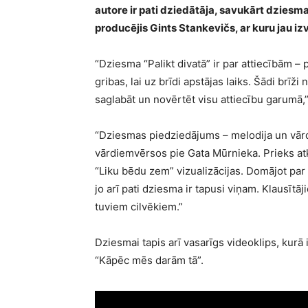
autore ir pati dziedātāja, savukārt dziesm
producējis Gints Stankevičs, ar kuru jau iz
“Dziesma “Palikt divatā” ir par attiecībām – 
gribas, lai uz brīdi apstājas laiks. Šādi brīž
saglabāt un novērtēt visu attiecību garumā,”
“Dziesmas piedziedājums – melodija un vārd
vārdiemvērsos pie Gata Mūrnieka. Prieks atk
“Liku bēdu zem” vizualizācijas. Domājot par šī
jo arī pati dziesma ir tapusi viņam. Klausītā
tuviem cilvēkiem.”
Dziesmai tapis arī vasarīgs videoklips, kur
“Kāpēc mēs darām tā”.