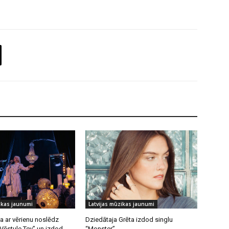
ikas jaunumi
Latvijas mūzikas jaunumi
a ar vērienu noslēdz
Dziedātaja Grēta izdod singlu
“Vēstule Tev” un izdod
“Monster”