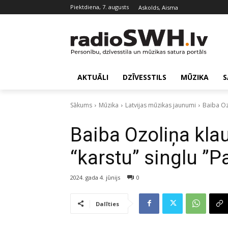
piektdiena, 7. augusts
Askolds, Aisma
AKTUĀLI
DZĪVESSTILS
MŪZIKA
S
Sākums
Mūzika
Latvijas mūzikas jaunumi
Baiba Ozo
Baiba Ozoliņa kla
“karstu” singlu ”Pa
2024. gada 4. jūnijs
0
Dalīties