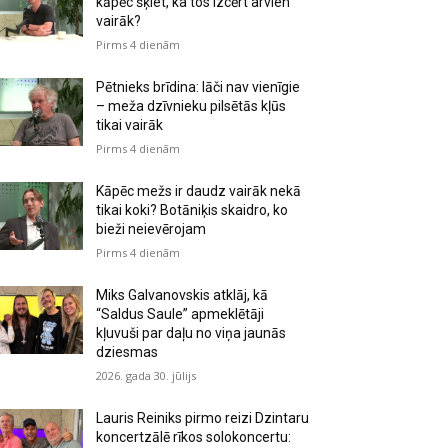
kāpēc šķiet, ka tos izcērt arvien
vairāk?
Pirms 4 dienām
Pētnieks brīdina: lāči nav vienīgie
– meža dzīvnieku pilsētās kļūs
tikai vairāk
Pirms 4 dienām
Kāpēc mežs ir daudz vairāk nekā
tikai koki? Botāniķis skaidro, ko
bieži neievērojam
Pirms 4 dienām
Miks Galvanovskis atklāj, kā
“Saldus Saule” apmeklētāji
kļuvuši par daļu no viņa jaunās
dziesmas
2026. gada 30. jūlijs
Lauris Reiniks pirmo reizi Dzintaru
koncertzālē rīkos solokoncertu: