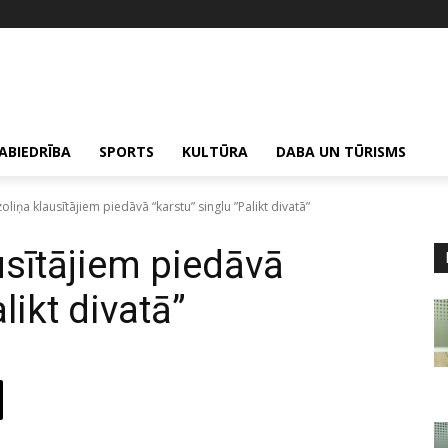
ABIEDRĪBA
SPORTS
KULTŪRA
DABA UN TŪRISMS
liņa klausītājiem piedāvā “karstu” singlu ”Palikt divatā”
usītājiem piedāvā
likt divatā”