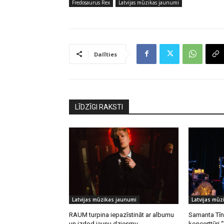
Fredosaurus Rex
Latvijas mūzikas jaunumi
Dalīties
LĪDZĪGI RAKSTI
Latvijas mūzikas jaunumi
Latvijas mūz
RAUM turpina iepazīstināt ar albumu
Samanta Tīn
un izdod jaunu dziesmu
koncerttūri 