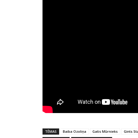
TĒMAS
Baiba Ozoliņa
Gatis Mūrnieks
Gints St