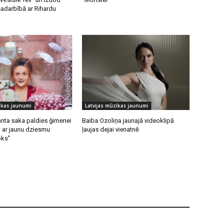
adarbībā ar Rihardu
ikas jaunumi
Latvijas mūzikas jaunumi
anta saka paldies ģimenei
Baiba Ozoliņa jaunajā videoklipā
 ar jaunu dziesmu
ļaujas dejai vienatnē
oks”