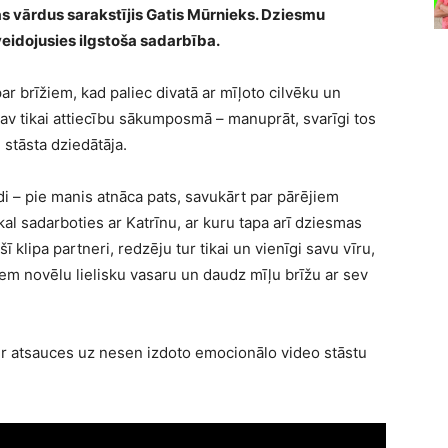
as vārdus sarakstījis Gatis Mūrnieks. Dziesmu
veidojusies ilgstoša sadarbība.
par brīžiem, kad paliec divatā ar mīļoto cilvēku un
i nav tikai attiecību sākumposmā – manuprāt, svarīgi tos
 stāsta dziedātāja.
i – pie manis atnāca pats, savukārt par pārējiem
al sadarboties ar Katrīnu, ar kuru tapa arī dziesmas
 klipa partneri, redzēju tur tikai un vienīgi savu vīru,
jiem novēlu lielisku vasaru un daudz mīļu brīžu ar sev
ā ir atsauces uz nesen izdoto emocionālo video stāstu