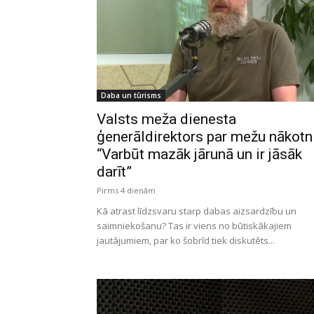
Daba un tūrisms
Valsts meža dienesta
ģenerāldirektors par mežu nākotni
“Varbūt mazāk jārunā un ir jāsāk
darīt”
Pirms 4 dienām
Kā atrast līdzsvaru starp dabas aizsardzību un
saimniekošanu? Tas ir viens no būtiskākajiem
jautājumiem, par ko šobrīd tiek diskutēts...