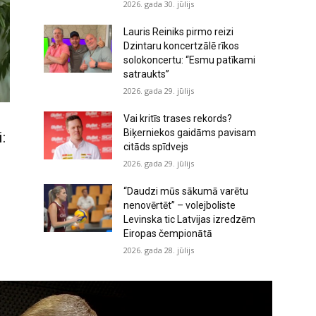
2026. gada 30. jūlijs
Lauris Reiniks pirmo reizi
Dzintaru koncertzālē rīkos
solokoncertu: “Esmu patīkami
satraukts”
2026. gada 29. jūlijs
Vai kritīs trases rekords?
Biķerniekos gaidāms pavisam
:
citāds spīdvejs
2026. gada 29. jūlijs
“Daudzi mūs sākumā varētu
nenovērtēt” – volejboliste
Levinska tic Latvijas izredzēm
Eiropas čempionātā
2026. gada 28. jūlijs