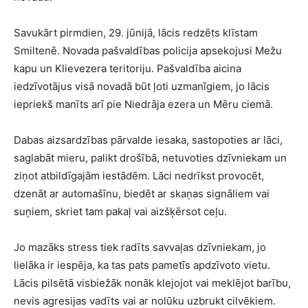
Savukārt pirmdien, 29. jūnijā, lācis redzēts klīstam
Smiltenē. Novada pašvaldības policija apsekojusi Mežu
kapu un Klievezera teritoriju. Pašvaldība aicina
iedzīvotājus visā novadā būt ļoti uzmanīgiem, jo lācis
iepriekš manīts arī pie Niedrāja ezera un Mēru ciemā.
Dabas aizsardzības pārvalde iesaka, sastopoties ar lāci,
saglabāt mieru, palikt drošībā, netuvoties dzīvniekam un
ziņot atbildīgajām iestādēm. Lāci nedrīkst provocēt,
dzenāt ar automašīnu, biedēt ar skaņas signāliem vai
suņiem, skriet tam pakaļ vai aizšķērsot ceļu.
Jo mazāks stress tiek radīts savvaļas dzīvniekam, jo
lielāka ir iespēja, ka tas pats pametīs apdzīvoto vietu.
Lācis pilsētā visbiežāk nonāk klejojot vai meklējot barību,
nevis agresijas vadīts vai ar nolūku uzbrukt cilvēkiem.