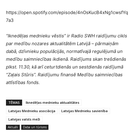
https://open.spotify.com/episode/4nOsKucB4xNg1cwsfYq
7a3
“Iknedēļas mednieku vēstis” ir Radio SWH raidījumu cikls
par medību nozares aktualitātēm Latvijā – pārmaiņām
dabā, dzīvnieku populācijās, normatīvajā regulējumā un
medību saimniecības ikdienā. Raidījums skan trešdienās
plkst. 11.30, kā arī ceturtdienās un sestdienās raidījumā
“Zaļais Stūris”. Raidījumu finansē Medību saimniecības
attīstības fonds.
TĒMAS
Iknedēļas mednieku aktualitātes
Latvijas Mednieku asociācija
Latvijas Mednieku savienība
Latvijas valsts meži
Aktuāli
Daba un tūrisms