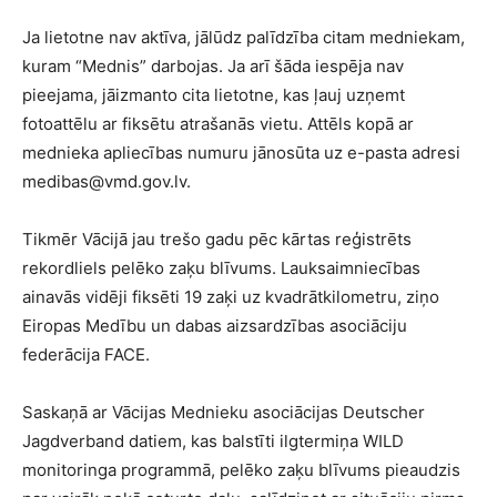
Ja lietotne nav aktīva, jālūdz palīdzība citam medniekam,
kuram “Mednis” darbojas. Ja arī šāda iespēja nav
pieejama, jāizmanto cita lietotne, kas ļauj uzņemt
fotoattēlu ar fiksētu atrašanās vietu. Attēls kopā ar
mednieka apliecības numuru jānosūta uz e-pasta adresi
medibas@vmd.gov.lv.
Tikmēr Vācijā jau trešo gadu pēc kārtas reģistrēts
rekordliels pelēko zaķu blīvums. Lauksaimniecības
ainavās vidēji fiksēti 19 zaķi uz kvadrātkilometru, ziņo
Eiropas Medību un dabas aizsardzības asociāciju
federācija FACE.
Saskaņā ar Vācijas Mednieku asociācijas Deutscher
Jagdverband datiem, kas balstīti ilgtermiņa WILD
monitoringa programmā, pelēko zaķu blīvums pieaudzis