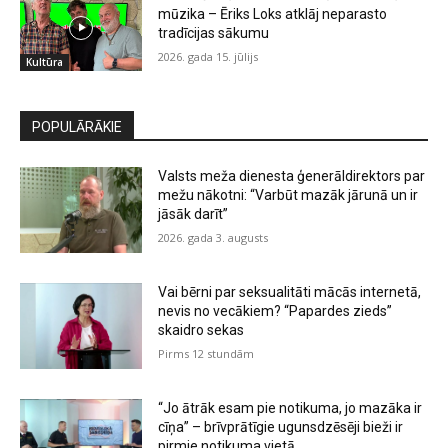
mūzika – Ēriks Loks atklāj neparasto
tradīcijas sākumu
2026. gada 15. jūlijs
Kultūra
POPULĀRĀKIE
Valsts meža dienesta ģenerāldirektors par
mežu nākotni: “Varbūt mazāk jārunā un ir
jāsāk darīt”
2026. gada 3. augusts
Vai bērni par seksualitāti mācās internetā,
nevis no vecākiem? “Papardes zieds”
skaidro sekas
Pirms 12 stundām
“Jo ātrāk esam pie notikuma, jo mazāka ir
cīņa” – brīvprātīgie ugunsdzēsēji bieži ir
pirmie notikuma vietā