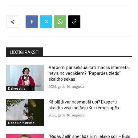
LĪDZĪGI RAKSTI
Vai bērni par seksualitāti mācās internetā,
nevis no vecākiem? “Papardes zieds”
skaidro sekas
2026. gada 10. augusts
Dzīvesstils
Kā plūdi var nosmacēt upi? Eksperti
skaidro zivju bojāeju Kurzemes upēs
2026. gada 10. augusts
Daba un tūrisms
“Rīgas Zeļļi” sper līdz šim lielāko soli – Buļs