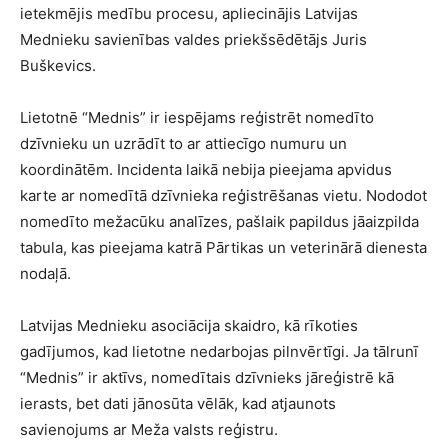
ietekmējis medību procesu, apliecinājis Latvijas
Mednieku savienības valdes priekšsēdētājs Juris
Buškevics.
Lietotnē “Mednis” ir iespējams reģistrēt nomedīto
dzīvnieku un uzrādīt to ar attiecīgo numuru un
koordinātēm. Incidenta laikā nebija pieejama apvidus
karte ar nomedītā dzīvnieka reģistrēšanas vietu. Nododot
nomedīto mežacūku analīzes, pašlaik papildus jāaizpilda
tabula, kas pieejama katrā Pārtikas un veterinārā dienesta
nodaļā.
Latvijas Mednieku asociācija skaidro, kā rīkoties
gadījumos, kad lietotne nedarbojas pilnvērtīgi. Ja tālrunī
“Mednis” ir aktīvs, nomedītais dzīvnieks jāreģistrē kā
ierasts, bet dati jānosūta vēlāk, kad atjaunots
savienojums ar Meža valsts reģistru.