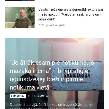
Valsts meža dienesta ģenerāldirektors par
mežu nākotni: “Varbūt mazāk jārunā un ir
jāsāk darīt”
2026. gada 3. augusts
“Jo ātrāk esam pie notikuma, jo
mazāka ir cīņa” – brīvprātīgie
ugunsdzēsēji bieži ir pirmie
notikuma vietā
Pirms 12 stundām
Sabiedrība
Daudzviet Latvijā, īpaši laukos un mazpilsētās, pirmie