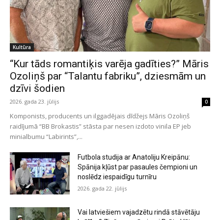
Kultūra
“Kur tāds romantiķis varēja gadīties?” Māris
Ozoliņš par “Talantu fabriku”, dziesmām un
dzīvi šodien
2026. gada 23. jūlijs
0
Komponists, producents un ilggadējais dīdžejs Māris Ozoliņš
raidījumā “BB Brokastis” stāsta par nesen izdoto vinila EP jeb
minialbumu “Labirints”,...
Futbola studija ar Anatoliju Kreipānu:
Spānija kļūst par pasaules čempioni un
noslēdz iespaidīgu turnīru
2026. gada 22. jūlijs
Vai latviešiem vajadzētu rindā stāvētāju