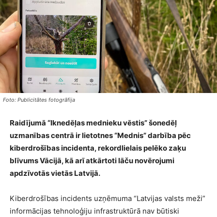
Foto: Publicitātes fotogrāfija
Raidījumā “Iknedēļas mednieku vēstis” šonedēļ
uzmanības centrā ir lietotnes “Mednis” darbība pēc
kiberdrošības incidenta, rekordlielais pelēko zaķu
blīvums Vācijā, kā arī atkārtoti lāču novērojumi
apdzīvotās vietās Latvijā.
Kiberdrošības incidents uzņēmuma “Latvijas valsts meži”
informācijas tehnoloģiju infrastruktūrā nav būtiski