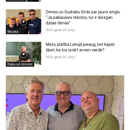
Deniss un Sudrabu Sirds par jauno singlu:
“Ja paklausies tekstos, tur ir diezgan
dziļas tēmas”
2026. gada 24. jūlijs
Mūzika
Mežu platība Latvijā pieaug, bet kāpēc
šķiet, ka tos izcērt arvien vairāk?
2026. gada 24. jūlijs
Daba un tūrisms