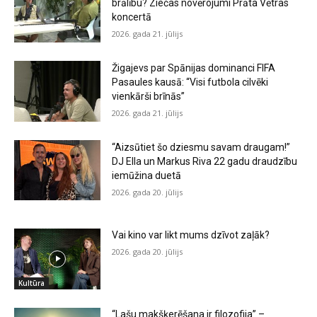
brālību? Ziečas novērojumi Prāta Vētras
koncertā
2026. gada 21. jūlijs
Žigajevs par Spānijas dominanci FIFA
Pasaules kausā: “Visi futbola cilvēki
vienkārši brīnās”
2026. gada 21. jūlijs
“Aizsūtiet šo dziesmu savam draugam!”
DJ Ella un Markus Riva 22 gadu draudzību
iemūžina duetā
2026. gada 20. jūlijs
Vai kino var likt mums dzīvot zaļāk?
2026. gada 20. jūlijs
Kultūra
“Lašu makšķerēšana ir filozofija” –