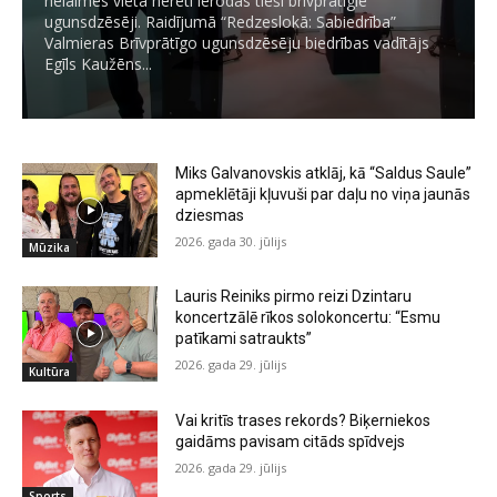
nelaimes vietā nereti ierodas tieši brīvprātīgie
ugunsdzēsēji. Raidījumā “Redzeslokā: Sabiedrība”
Valmieras Brīvprātīgo ugunsdzēsēju biedrības vadītājs
Egīls Kaužēns...
Miks Galvanovskis atklāj, kā “Saldus Saule”
apmeklētāji kļuvuši par daļu no viņa jaunās
dziesmas
2026. gada 30. jūlijs
Mūzika
Lauris Reiniks pirmo reizi Dzintaru
koncertzālē rīkos solokoncertu: “Esmu
patīkami satraukts”
2026. gada 29. jūlijs
Kultūra
Vai kritīs trases rekords? Biķerniekos
gaidāms pavisam citāds spīdvejs
2026. gada 29. jūlijs
Sports