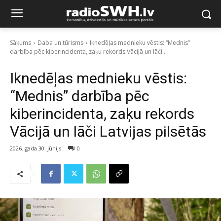
Sākums
Daba un tūrisms
Iknedēļas mednieku vēstis: “Mednis”
darbība pēc kiberincidenta, zaķu rekords Vācijā un lāči...
Iknedēļas mednieku vēstis:
“Mednis” darbība pēc
kiberincidenta, zaķu rekords
Vācijā un lāči Latvijas pilsētās
2026. gada 30. jūnijs
0