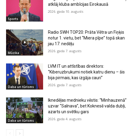
atklāj kluba ambīcijas Eirokausā
2026. gada 10. augusts
Sports
Radio SWH TOP20: Prāta Vētra un Fiņķis
notur 1. vietu, bet “Miera pīpe” topā skan
jau 17. nedēļu
2026. gada 7. augusts
Mūzika
LVM IT un attīstības direktors:
“Kiberuzbrukumi notiek katru dienu – šis
bija pirmais, kas izgāja cauri”
2026. gada 7. augusts
Daba un tūrisms
Iknedēļas mednieku vēstis: “Minhauzenā”
uzvar “Salnava”, bet Koknesē valda dubļi,
azarts un svētku gars
2026. gada 4. augusts
Daba un tūrisms