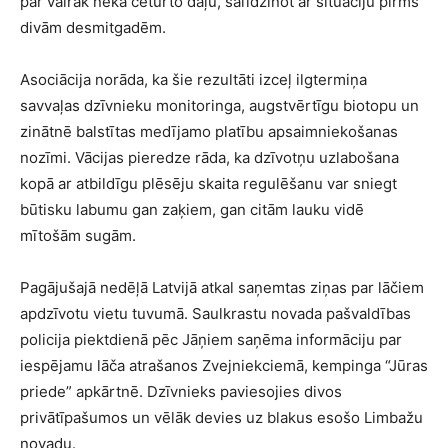
par vairāk nekā ceturto daļu, salīdzinot ar situāciju pirms
divām desmitgadēm.
Asociācija norāda, ka šie rezultāti izceļ ilgtermiņa
savvaļas dzīvnieku monitoringa, augstvērtīgu biotopu un
zinātnē balstītas medījamo platību apsaimniekošanas
nozīmi. Vācijas pieredze rāda, ka dzīvotņu uzlabošana
kopā ar atbildīgu plēsēju skaita regulēšanu var sniegt
būtisku labumu gan zaķiem, gan citām lauku vidē
mītošām sugām.
Pagājušajā nedēļā Latvijā atkal saņemtas ziņas par lāčiem
apdzīvotu vietu tuvumā. Saulkrastu novada pašvaldības
policija piektdienā pēc Jāņiem saņēma informāciju par
iespējamu lāča atrašanos Zvejniekciemā, kempinga “Jūras
priede” apkārtnē. Dzīvnieks paviesojies divos
privātīpašumos un vēlāk devies uz blakus esošo Limbažu
novadu.