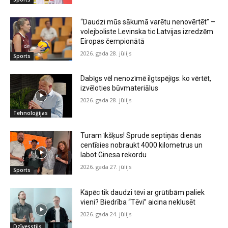
“Daudzi mūs sākumā varētu nenovērtēt” –
volejboliste Levinska tic Latvijas izredzēm
Eiropas čempionātā
2026. gada 28. jūlijs
Sports
Dabīgs vēl nenozīmē ilgtspējīgs: ko vērtēt,
izvēloties būvmateriālus
2026. gada 28. jūlijs
Tehnoloģijas
Turam īkšķus! Sprude septiņās dienās
centīsies nobraukt 4000 kilometrus un
labot Ginesa rekordu
2026. gada 27. jūlijs
Sports
Kāpēc tik daudzi tēvi ar grūtībām paliek
vieni? Biedrība “Tēvi” aicina neklusēt
2026. gada 24. jūlijs
Dzīvesstils