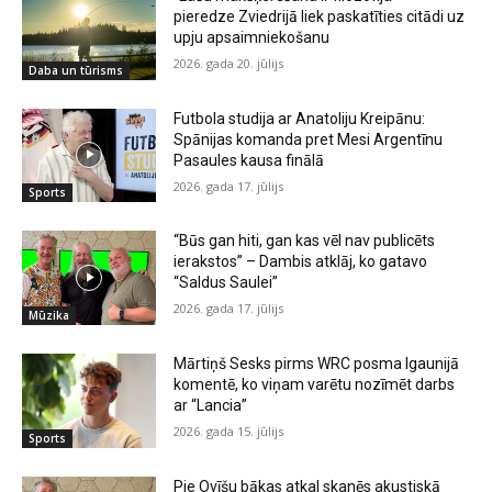
pieredze Zviedrijā liek paskatīties citādi uz
upju apsaimniekošanu
2026. gada 20. jūlijs
Daba un tūrisms
Futbola studija ar Anatoliju Kreipānu:
Spānijas komanda pret Mesi Argentīnu
Pasaules kausa finālā
2026. gada 17. jūlijs
Sports
“Būs gan hiti, gan kas vēl nav publicēts
ierakstos” – Dambis atklāj, ko gatavo
“Saldus Saulei”
2026. gada 17. jūlijs
Mūzika
Mārtiņš Sesks pirms WRC posma Igaunijā
komentē, ko viņam varētu nozīmēt darbs
ar “Lancia”
2026. gada 15. jūlijs
Sports
Pie Ovīšu bākas atkal skanēs akustiskā