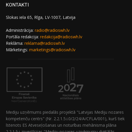
KONTAKTI
Slokas iela 65, Rīga, LV-1007, Latvija
Administrācija:
radio@radioswh.lv
Portāla redakcija:
redakcija@radioswh.lv
Reklāma:
reklama@radioswh.lv
Mārketings:
marketings@radioswh.lv
Mediju uzņēmums piedalās projektā "Latvijas Mediju nozares
kompetenču centrs" (Nr. 2.2.1.5.i.0/2/24/A/CFLA/001), kurš tiek
īstenots ES Atveseļošanas un noturības mehānisma plāna
2.2.1.5.i. investīcijas "Mediju nozares uzņēmumu digitālās