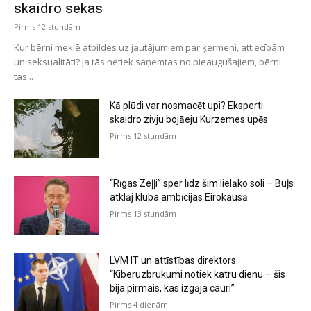
skaidro sekas
Pirms 12 stundām
Kur bērni meklē atbildes uz jautājumiem par ķermeni, attiecībām
un seksualitāti? Ja tās netiek saņemtas no pieaugušajiem, bērni
tās...
Kā plūdi var nosmacēt upi? Eksperti
skaidro zivju bojāeju Kurzemes upēs
Pirms 12 stundām
“Rīgas Zeļļi” sper līdz šim lielāko soli – Buļs
atklāj kluba ambīcijas Eirokausā
Pirms 13 stundām
LVM IT un attīstības direktors:
“Kiberuzbrukumi notiek katru dienu – šis
bija pirmais, kas izgāja cauri”
Pirms 4 dienām