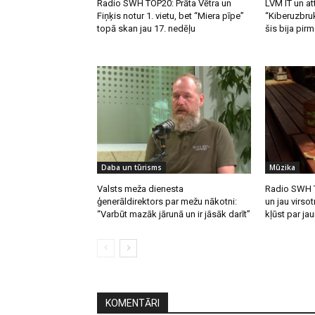
Radio SWH TOP20: Prāta Vētra un
LVM IT un att
Fiņķis notur 1. vietu, bet “Miera pīpe”
“Kiberuzbruk
topā skan jau 17. nedēļu
šis bija pirm
Daba un tūrisms
Mūzika
Valsts meža dienesta
Radio SWH T
ģenerāldirektors par mežu nākotni:
un jau virsot
“Varbūt mazāk jārunā un ir jāsāk darīt”
kļūst par ja
KOMENTĀRI