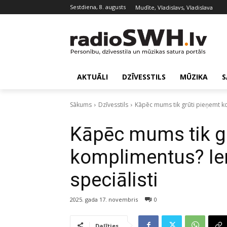
sestdiena, 8. augusts
Mudīte, Vladislavs, Vladislava
AKTUĀLI
DZĪVESSTILS
MŪZIKA
S
Sākums
Dzīvesstils
Kāpēc mums tik grūti pieņemt ko
Kāpēc mums tik g
komplimentus? Ie
speciālisti
2025. gada 17. novembris
0
Dalīties