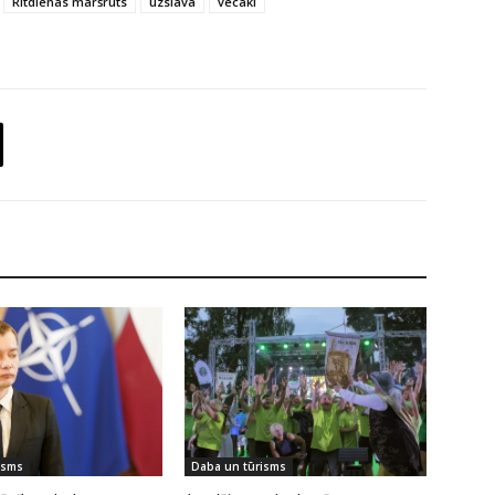
Rītdienas maršruts
uzslava
vecāki
isms
Daba un tūrisms