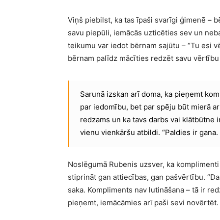
Viņš piebilst, ka tas īpaši svarīgi ģimenē –
savu piepūli, iemācās uzticēties sev un nebal
teikumu var iedot bērnam sajūtu – “Tu esi vēr
bērnam palīdz mācīties redzēt savu vērtīb
Sarunā izskan arī doma, ka pieņemt komp
par iedomību, bet par spēju būt mierā ar
redzams un ka tavs darbs vai klātbūtne ir 
vienu vienkāršu atbildi. “Paldies ir gana.
Noslēgumā Rubenis uzsver, ka komplimenti nav
stiprināt gan attiecības, gan pašvērtību. “Daž
saka. Kompliments nav lutināšana – tā ir re
pieņemt, iemācāmies arī paši sevi novērtēt.