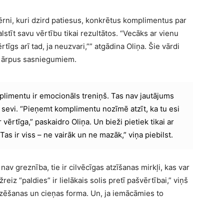
 bērni, kuri dzird patiesus, konkrētus komplimentus par
stīt savu vērtību tikai rezultātos. “Vecāks ar vienu
tīgs arī tad, ja neuzvari,”” atgādina Oliņa. Šie vārdi
u ārpus sasniegumiem.
limentu ir emocionāls treniņš. Tas nav jautājums
 sevi. “Pieņemt komplimentu nozīmē atzīt, ka tu esi
vērtīga,” paskaidro Oliņa. Un bieži pietiek tikai ar
 Tas ir viss – ne vairāk un ne mazāk,” viņa piebilst.
 greznība, tie ir cilvēcīgas atzīšanas mirkļi, kas var
reiz “paldies” ir lielākais solis pretī pašvērtībai,” viņš
dzēšanas un cieņas forma. Un, ja iemācāmies to