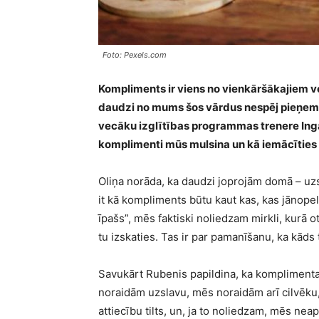
Foto: Pexels.com
Kompliments ir viens no vienkāršākajiem ve
daudzi no mums šos vārdus nespēj pieņemt
vecāku izglītības programmas trenere Ing
komplimenti mūs mulsina un kā iemācīties to
Oliņa norāda, ka daudzi joprojām domā – uzsl
it kā kompliments būtu kaut kas, kas jānopeln
īpašs”, mēs faktiski noliedzam mirkli, kurā o
tu izskaties. Tas ir par pamanīšanu, ka kāds t
Savukārt Rubenis papildina, ka komplimenta
noraidām uzslavu, mēs noraidām arī cilvēku, 
attiecību tilts, un, ja to noliedzam, mēs neap