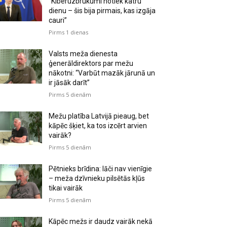
“Kiberuzbrukumi notiek katru
dienu – šis bija pirmais, kas izgāja
cauri”
Pirms 1 dienas
Valsts meža dienesta
ģenerāldirektors par mežu
nākotni: “Varbūt mazāk jārunā un
ir jāsāk darīt”
Pirms 5 dienām
Mežu platība Latvijā pieaug, bet
kāpēc šķiet, ka tos izcērt arvien
vairāk?
Pirms 5 dienām
Pētnieks brīdina: lāči nav vienīgie
– meža dzīvnieku pilsētās kļūs
tikai vairāk
Pirms 5 dienām
Kāpēc mežs ir daudz vairāk nekā