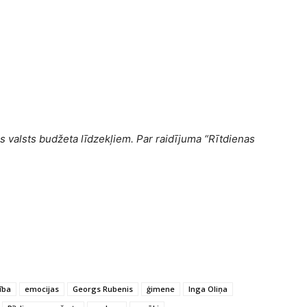
s valsts budžeta līdzekļiem. Par raidījuma “Rītdienas
ība
emocijas
Georgs Rubenis
ģimene
Inga Oliņa