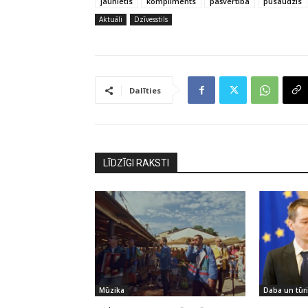
jaunietis
kompliments
pašvērtība
pusaudzis
Aktuāli
Dzīvesstils
Dalīties
LĪDZĪGI RAKSTI
Mūzika
Daba un tūr