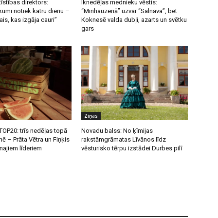
īstības direktors:
Iknedēļas mednieku vēstis:
umi notiek katru dienu –
“Minhauzenā” uzvar “Salnava”, bet
ais, kas izgāja cauri”
Koknesē valda dubļi, azarts un svētku
gars
Ziņas
OP20: trīs nedēļas topā
Novadu balss: No ķīmijas
nē – Prāta Vētra un Fiņķis
rakstāmgrāmatas Līvānos līdz
unajiem līderiem
vēsturisko tērpu izstādei Durbes pilī