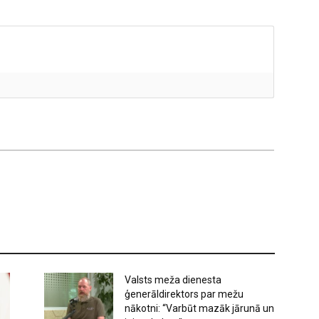
Valsts meža dienesta
ģenerāldirektors par mežu
nākotni: “Varbūt mazāk jārunā un