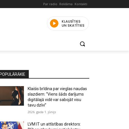
Par radio
Reklāma
Kontakti
POPULĀRĀKIE
Klaišis brīdina par vieglas naudas
slazdiem: “Viens šāds darījums
digitālajā vidē var sabojāt visu
tavu dzīvi”
2026. gada 1. jūnijs
LVM IT un attīstības direktors: