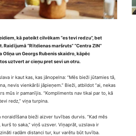
idiem, kā pateikt cilvēkam “es tevi redzu”, bet
. Raidījumā “Rītdienas maršruts” “Centra ZIN”
a Oliņa un Georgs Rubenis skaidro, kāpēc
s uztvert ar cieņu pret sevi un otru.
ava ir kaut kas, kas jānopelna: “Mēs bieži jūtamies tā,
a, nevis vienkārši jāpieņem.” Bieži, atbildot “ai, nekas
trs mūs ir pamanījis. “Kompliments nav tikai par to, kā
evi redz,” viņa turpina.
 noraidīšana bieži aizver tuvības durvis. “Kad mēs
kurš to saka,” viņš uzsver. Viņaprāt, uzslava ir
zināti radām distanci tur, kur varētu būt tuvība.