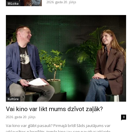
2026. gada 20. jūlijs
Mūzika
Kultūra
Vai kino var likt mums dzīvot zaļāk?
2026. gada 20. jūlijs
0
Vai kino var glābt pasauli? Pirmajā brīdī šāds jautājums var
izklausīties pārspīlēts, tomēr kino jau sen nav tikai izklaide....