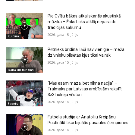
Pie Ovīšu bākas atkal skanēs akustiskā
mūzika – Ēriks Loks atklāj neparasto
tradīcijas sākumu
2026. gada 15. jūlijs
Kultūra
Pētnieks brīdina: lāči nav vienīgie – meža
dzīvnieku pilsētās kļūs tikai vairāk
2026. gada 15. jūlijs
Daba un tūrisms
“Mēs esam maza, bet nikna nācija” –
Tralmaks par Latvijas ambīcijām rakstīt
3×3 hokeja vēsturi
2026. gada 14. jūlijs
Sports
Futbola studija ar Anatoliju Kreipānu:
Pusfinālā tikai bijušās pasaules čempiones
2026. gada 14. jūlijs