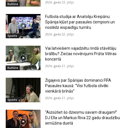
2026. gada 23. jūlijs
Kultūra
Futbola studija ar Anatoliju Kreipānu:
Spānija kļūst par pasaules čempioni un
noslēdz iespaidīgu turnīru
2026. gada 22. jūlijs
Sports
Vai latviešiem vajadzētu rindā stāvētāju
brālību? Ziečas novērojumi Prāta Vētras
koncertā
2026. gada 21. jūlijs
Kultūra
Žigajevs par Spānijas dominanci FIFA
Pasaules kausā: “Visi futbola cilvēki
vienkārši brīnās”
2026. gada 21. jūlijs
Sports
“Aizsūtiet šo dziesmu savam draugam!”
DJ Ella un Markus Riva 22 gadu draudzību
iemūžina duetā