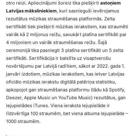
otro reizi. Apliecinājumi šoreiz tika piešķirti
astoņiem
Latvijas māksliniekiem
, kuri sasnieguši ievērojamus
rezultātus mūzikas straumēšanas platformās. Zelta
sertifikāti tiek piešķirti mūzikas ierakstiem, kas straumēti
vairāk kā 2 miljonus reižu, savukārt platīna sertifikāti par
4 miljoniem un vairāk straumēšanas reižu. Šajā
ceremonijā tika pasniegti 3 platīna sertifikāti un 5 zelta
sertifikāti. Sertifikācija ir balstīta uz visaptverošu
novērtējumu par Latvijā radītiem, sākot ar 2022. gada 1.
janvāri izdotiem, mūzikas ierakstiem, kas ietver Latvijas
oficiālo mūzikas ierakstu digitālā patēriņa statistiku,
apkopojot gan straumēšanas platformu (tādu kā Spotify,
Deezer, Apple Music un YouTube Music) rezultātus, gan
lejupielādes iTunes. Viena ieraksta lejupielāde ir
līdzvērtīga 100 straumēm, bet viena albuma lejupielāde –
1000 straumēm.