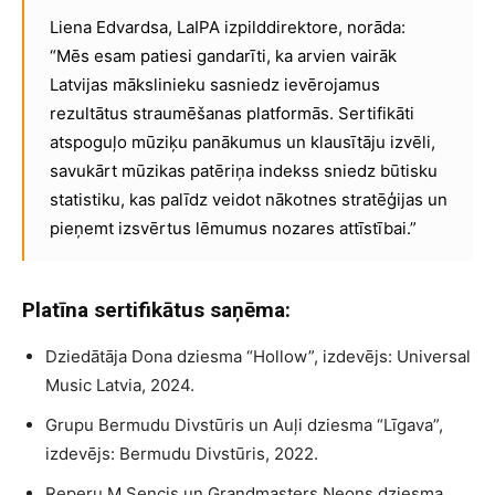
Liena Edvardsa, LaIPA izpilddirektore, norāda:
“Mēs esam patiesi gandarīti, ka arvien vairāk
Latvijas mākslinieku sasniedz ievērojamus
rezultātus straumēšanas platformās. Sertifikāti
atspoguļo mūziķu panākumus un klausītāju izvēli,
savukārt mūzikas patēriņa indekss sniedz būtisku
statistiku, kas palīdz veidot nākotnes stratēģijas un
pieņemt izsvērtus lēmumus nozares attīstībai.”
Platīna sertifikātus saņēma:
Dziedātāja Dona dziesma “Hollow”, izdevējs: Universal
Music Latvia, 2024.
Grupu Bermudu Divstūris un Auļi dziesma “Līgava”,
izdevējs: Bermudu Divstūris, 2022.
Reperu M.Sencis un Grandmasters Neons dziesma