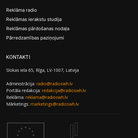
Reklāma radio
Reklāmas ierakstu studija
Reklāmas pārdošanas nodaļa
Pārredzamības paziņojumi
KONTAKTI
Slokas iela 65, Rīga, LV-1007, Latvija
Administrācija:
radio@radioswh.lv
Portāla redakcija:
redakcija@radioswh.lv
Reklāma:
reklama@radioswh.lv
Mārketings:
marketings@radioswh.lv