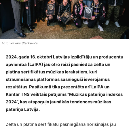
Foto: Ritvars Stankevičs
2024. gada 16. oktobrī Latvijas Izpildītāju un producentu
apvienība (LaIPA) jau otro reizi pasniedza zelta un
platīna sertifikātus mūzikas ierakstiem, kuri
straumēšanas platformās sasnieguši ievērojamus
rezultātus. Pasākumā tika prezentēts arī LaIPA un
Kantar TNS veiktais pētījums “Mūzikas patēriņa indekss
2024”, kas atspoguļo jaunākās tendences mūzikas
patēriņā Latvijā.
Zelta un platīna sertifikātu pasniegšana norisinājās jau