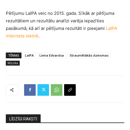
Pētījumu LaIPA veic no 2015. gada. Sīkāk ar pētījuma
rezultātiem un rezultātu analīzi varēja iepazīties
pasākumā, kā arī ar pētījuma rezultāti ir pieejami
LaIPA
interneta vietnē
.
TĒMAS
LaIPA
Liena Edvardsa
Straumētākās dziesmas
Mūzika
LĪDZĪGI RAKSTI