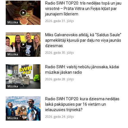
Radio SWH TOP20: trīs nedēļas topā un jau
virsotnē – Prāta Vētra un Fiņķis kļūst par
jaunajiem līderiem
2026. gada 31. jūlijs
Mūzika
Miks Galvanovskis atklāj, kā “Saldus Saule”
apmeklētāji kļuvuši par daļu no viņa jaunās
dziesmas
2026. gada 30. jūlijs
Mūzika
Radio SWH: valstij nebūtu jānosaka, kādai
mūzikai jāskan radio
2026. gada 28. jūlijs
Mūzika
Radio SWH TOP20: kura dziesma nedēļas
laikā pakāpusies par 16 vietām un
ielauzusies trijniekā?
2026. gada 24. jūlijs
Mūzika