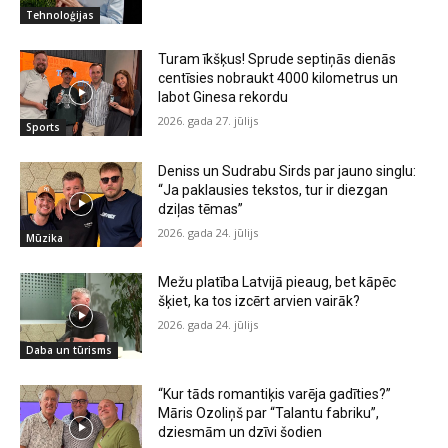
Tehnoloģijas
Turam īkšķus! Sprude septiņās dienās
centīsies nobraukt 4000 kilometrus un
labot Ginesa rekordu
2026. gada 27. jūlijs
Sports
Deniss un Sudrabu Sirds par jauno singlu:
“Ja paklausies tekstos, tur ir diezgan
dziļas tēmas”
2026. gada 24. jūlijs
Mūzika
Mežu platība Latvijā pieaug, bet kāpēc
šķiet, ka tos izcērt arvien vairāk?
2026. gada 24. jūlijs
Daba un tūrisms
“Kur tāds romantiķis varēja gadīties?”
Māris Ozoliņš par “Talantu fabriku”,
dziesmām un dzīvi šodien