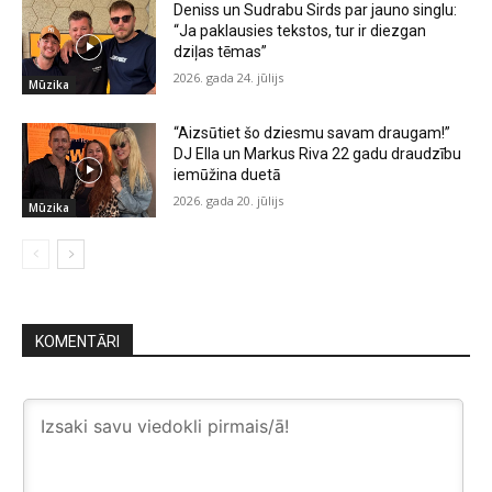
Deniss un Sudrabu Sirds par jauno singlu:
“Ja paklausies tekstos, tur ir diezgan
dziļas tēmas”
2026. gada 24. jūlijs
Mūzika
“Aizsūtiet šo dziesmu savam draugam!”
DJ Ella un Markus Riva 22 gadu draudzību
iemūžina duetā
2026. gada 20. jūlijs
Mūzika
KOMENTĀRI