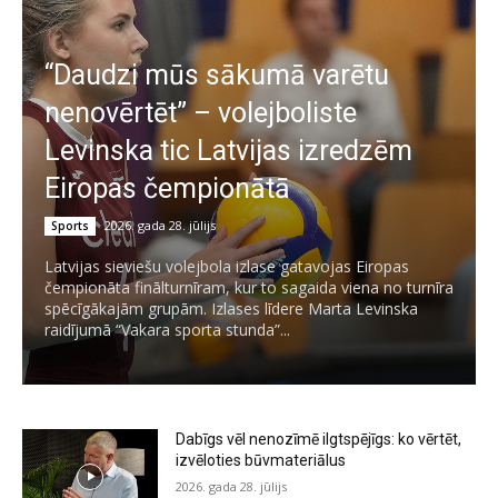
“Daudzi mūs sākumā varētu
nenovērtēt” – volejboliste
Levinska tic Latvijas izredzēm
Eiropas čempionātā
2026. gada 28. jūlijs
Sports
Latvijas sieviešu volejbola izlase gatavojas Eiropas
čempionāta finālturnīram, kur to sagaida viena no turnīra
spēcīgākajām grupām. Izlases līdere Marta Levinska
raidījumā “Vakara sporta stunda”...
Dabīgs vēl nenozīmē ilgtspējīgs: ko vērtēt,
izvēloties būvmateriālus
2026. gada 28. jūlijs