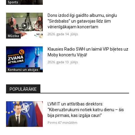
Sports
Dons izdod ilgi gaidīto albumu, singlu
“Sirdsbalss” un gatavojas līdz šim
vērienīgākajam koncertam
2026. gada 14. jūlijs
Mūzika
Klausies Radio SWH un laimē VIP biļetes uz
Moby koncertu Viļņā!
2026. gada 13. jūlijs
Konkursi un akcijas
POPULĀRĀKIE
LVM IT un attīstības direktors:
“Kiberuzbrukumi notiek katru dienu – šis
bija pirmais, kas izgāja cauri”
Pirms 47 minūtēm