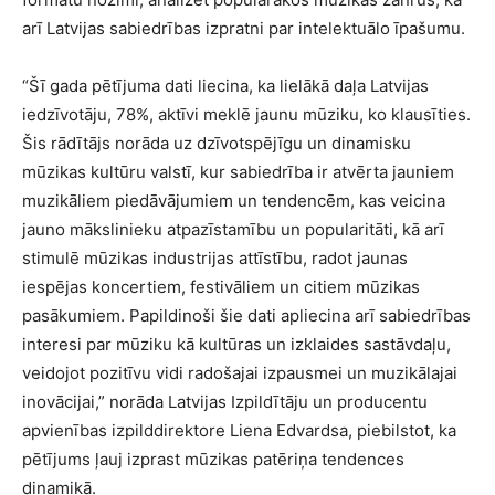
arī Latvijas sabiedrības izpratni par intelektuālo īpašumu.
“Šī gada pētījuma dati liecina, ka lielākā daļa Latvijas
iedzīvotāju, 78%, aktīvi meklē jaunu mūziku, ko klausīties.
Šis rādītājs norāda uz dzīvotspējīgu un dinamisku
mūzikas kultūru valstī, kur sabiedrība ir atvērta jauniem
muzikāliem piedāvājumiem un tendencēm, kas veicina
jauno mākslinieku atpazīstamību un popularitāti, kā arī
stimulē mūzikas industrijas attīstību, radot jaunas
iespējas koncertiem, festivāliem un citiem mūzikas
pasākumiem. Papildinoši šie dati apliecina arī sabiedrības
interesi par mūziku kā kultūras un izklaides sastāvdaļu,
veidojot pozitīvu vidi radošajai izpausmei un muzikālajai
inovācijai,” norāda Latvijas Izpildītāju un producentu
apvienības izpilddirektore Liena Edvardsa, piebilstot, ka
pētījums ļauj izprast mūzikas patēriņa tendences
dinamikā.