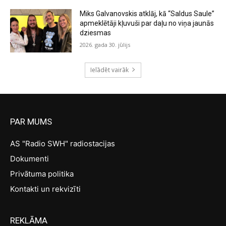
Miks Galvanovskis atklāj, kā “Saldus Saule”
apmeklētāji kļuvuši par daļu no viņa jaunās
dziesmas
2026. gada 30. jūlijs
Ielādēt vairāk
PAR MUMS
AS "Radio SWH" radiostacijas
Dokumenti
Privātuma politika
Kontakti un rekvizīti
REKLĀMA