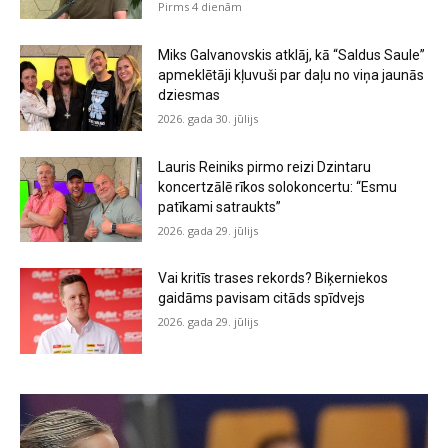
Pirms 4 dienām
Miks Galvanovskis atklāj, kā “Saldus Saule”
apmeklētāji kļuvuši par daļu no viņa jaunās
dziesmas
2026. gada 30. jūlijs
Lauris Reiniks pirmo reizi Dzintaru
koncertzālē rīkos solokoncertu: “Esmu
patīkami satraukts”
2026. gada 29. jūlijs
Vai kritīs trases rekords? Biķerniekos
gaidāms pavisam citāds spīdvejs
2026. gada 29. jūlijs