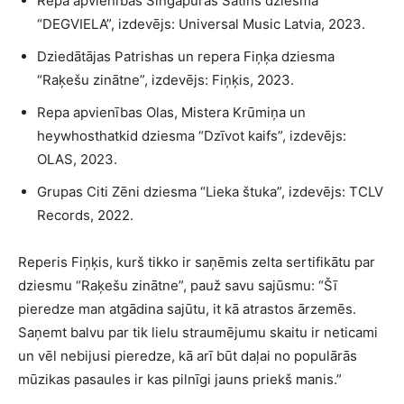
Repa apvienības Singapūras Satīns dziesma
“DEGVIELA”, izdevējs: Universal Music Latvia, 2023.
Dziedātājas Patrishas un repera Fiņķa dziesma
“Raķešu zinātne”, izdevējs: Fiņķis, 2023.
Repa apvienības Olas, Mistera Krūmiņa un
heywhosthatkid dziesma “Dzīvot kaifs”, izdevējs:
OLAS, 2023.
Grupas Citi Zēni dziesma “Lieka štuka”, izdevējs: TCLV
Records, 2022.
Reperis Fiņķis, kurš tikko ir saņēmis zelta sertifikātu par
dziesmu “Raķešu zinātne”, pauž savu sajūsmu: “Šī
pieredze man atgādina sajūtu, it kā atrastos ārzemēs.
Saņemt balvu par tik lielu straumējumu skaitu ir neticami
un vēl nebijusi pieredze, kā arī būt daļai no populārās
mūzikas pasaules ir kas pilnīgi jauns priekš manis.”