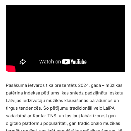
Pasākuma ietvaros tika prezentēts 2024. gada – mūzikas
patēriņa indeksa pētījums, kas sniedz padziļinātu ieskatu
Latvijas iedzīvotāju mūzikas klausīšanās paradumos un
tirgus tendencēs. Šo pētījumu tradicionāli veic LaIPA
sadarbībā ar Kantar TNS, un tas ļauj labāk izprast gan
digitālo platformu popularitāti, gan tradicionālo mūzikas
formātu nozīmi, analizēt populārākos mūzikas žanrus, kā