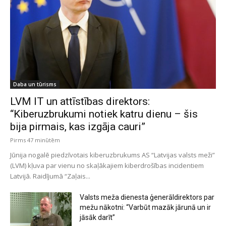
Daba un tūrisms
LVM IT un attīstības direktors:
“Kiberuzbrukumi notiek katru dienu – šis
bija pirmais, kas izgāja cauri”
Pirms 47 minūtēm
Jūnija nogalē piedzīvotais kiberuzbrukums AS “Latvijas valsts meži”
(LVM) kļuva par vienu no skaļākajiem kiberdrošības incidentiem
Latvijā. Raidījumā “Zaļais...
Valsts meža dienesta ģenerāldirektors par
mežu nākotni: “Varbūt mazāk jārunā un ir
jāsāk darīt”