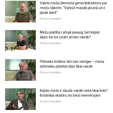
Valsts meža dienesta ģenerāldirektors par
mežu nākotni: “Varbūt mazāk jārunā un ir
jāsāk darīt”
Pirms 4 dienām
Mežu platība Latvijā pieaug, bet kāpēc
šķiet, ka tos izcērt arvien vairāk?
Pirms 4 dienām
Pētnieks brīdina: lāči nav vienīgie – meža
dzīvnieku pilsētās kļūs tikai vairāk
Pirms 4 dienām
Kāpēc mežs ir daudz vairāk nekā tikai koki?
Botāniķis skaidro, ko bieži neievērojam
Pirms 4 dienām