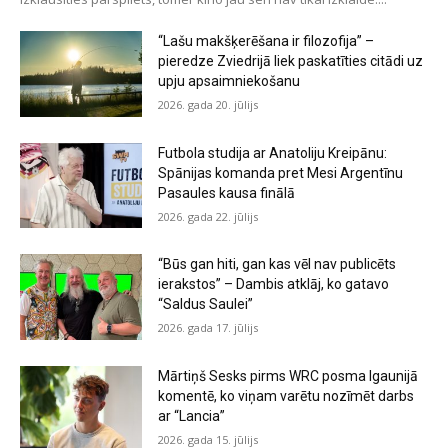
“Lašu makšķerēšana ir filozofija” –
pieredze Zviedrijā liek paskatīties citādi uz
upju apsaimniekošanu
2026. gada 20. jūlijs
Futbola studija ar Anatoliju Kreipānu:
Spānijas komanda pret Mesi Argentīnu
Pasaules kausa finālā
2026. gada 22. jūlijs
“Būs gan hiti, gan kas vēl nav publicēts
ierakstos” – Dambis atklāj, ko gatavo
“Saldus Saulei”
2026. gada 17. jūlijs
Mārtiņš Sesks pirms WRC posma Igaunijā
komentē, ko viņam varētu nozīmēt darbs
ar “Lancia”
2026. gada 15. jūlijs