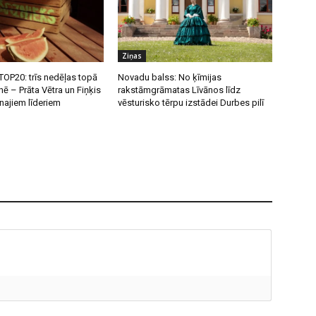
Ziņas
OP20: trīs nedēļas topā
Novadu balss: No ķīmijas
nē – Prāta Vētra un Fiņķis
rakstāmgrāmatas Līvānos līdz
unajiem līderiem
vēsturisko tērpu izstādei Durbes pilī