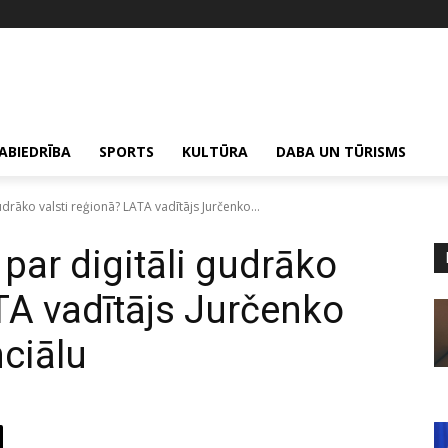
ABIEDRĪBA
SPORTS
KULTŪRA
DABA UN TŪRISMS
 gudrāko valsti reģionā? LATA vadītājs Jurčenko...
t par digitāli gudrāko
TA vadītājs Jurčenko
nciālu