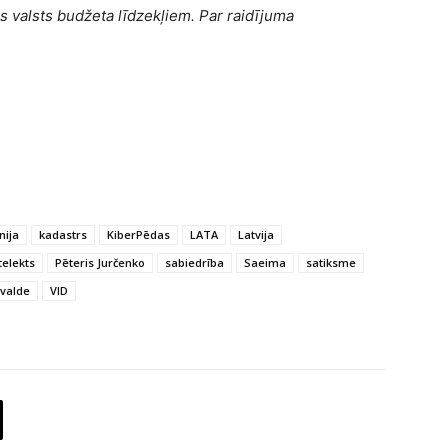
s valsts budžeta līdzekļiem. Par raidījuma
nija
kadastrs
KiberPēdas
LATA
Latvija
telekts
Pēteris Jurčenko
sabiedrība
Saeima
satiksme
rvalde
VID