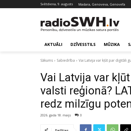
svētdiena, 9. augusts
Madara, Genoveva, Genovefa
AKTUĀLI
DZĪVESSTILS
MŪZIKA
S
Sākums
Sabiedrība
Vai Latvija var kļūt par digitāli
Vai Latvija var kļū
valsti reģionā? LA
redz milzīgu pote
2026. gada 18. maijs
0
Dalīties