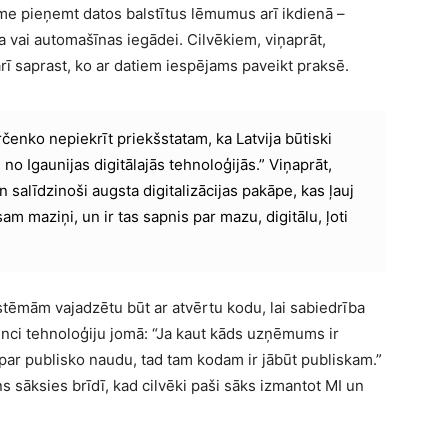
me pieņemt datos balstītus lēmumus arī ikdienā –
a vai automašīnas iegādei. Cilvēkiem, viņaprāt,
arī saprast, ko ar datiem iespējams paveikt praksē.
určenko nepiekrīt priekšstatam, ka Latvija būtiski
no Igaunijas digitālajās tehnoloģijās.” Viņaprāt,
un salīdzinoši augsta digitalizācijas pakāpe, kas ļauj
am maziņi, un ir tas sapnis par mazu, digitālu, ļoti
stēmām vajadzētu būt ar atvērtu kodu, lai sabiedrība
renci tehnoloģiju jomā: “Ja kaut kāds uzņēmums ir
 par publisko naudu, tad tam kodam ir jābūt publiskam.”
ens sāksies brīdī, kad cilvēki paši sāks izmantot MI un