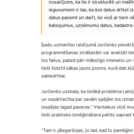
nosacījums, ka tie ir strukturēti un maš
ieguvumiem ir tas, ka šos datus drīkst i
datus paņemt un darīt, ko viņš ar tiem v
balsojumus, uzņēmumu datus, kadastra i
Īpašu uzmanību raidījumā Jurčenko pievērš
programmēšanas zināšanām var analizēt liel
tos failus, palaid pāri mākslīgo intelektu u
tieši šobrīd sākas jauns posms, kurā dati kļūs
sabiedrībai.
Jurčenko uzskata, ka lielākā problēma Latvi
un nepārliecība par savām spējām tos izmant
iespējas tagad paveras.” Vienlaikus viņš mu
tieši praktiska izmēģināšana palīdz saprast 
“Tam ir
jāiegaršojas
, jo tad, kad tu pamēģini