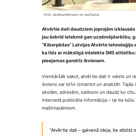
Foto: ekrānuzņēmums no raidījuma
Atvērtie dati daudziem joprojām izklausās 
jau šobrīd ietekmē gan uzņēmējdarbību, ga
“Kiberpēdas” Latvijas Atvērto tehnoloģiju 
ka līdz ar mākslīgā intelekta (MI) attīstīb
pieejamas gandrīz ikvienam.
Vienkāršāk sakot, atvērtie dati ir valsts un 
ikviens var brīvi izmantot un analizēt. Taj
skolām, adresēm, satiksmi un daudz ko citu. 
internetā publicēta informācija – lai tie būt
mašīnlasāmiem.
“Atvērtie dati – galvenā ideja, tie atbil