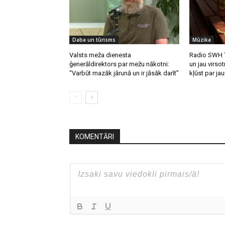
Daba un tūrisms
Mūzika
Valsts meža dienesta
Radio SWH T
ģenerāldirektors par mežu nākotni:
un jau virsot
“Varbūt mazāk jārunā un ir jāsāk darīt”
kļūst par ja
KOMENTĀRI