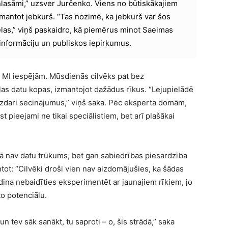
īnlasāmi,” uzsver Jurčenko. Viens no būtiskākajiem
zmantot jebkurš. “Tas nozīmē, ka jebkurš var šos
ēlas,” viņš paskaidro, kā piemērus minot Saeimas
nformāciju un publiskos iepirkumus.
 MI iespējām. Mūsdienās cilvēks pat bez
as datu kopas, izmantojot dažādus rīkus. “Lejupielādē
n izdari secinājumus,” viņš saka. Pēc eksperta domām,
t pieejami ne tikai speciālistiem, bet arī plašākai
jā nav datu trūkums, bet gan sabiedrības piesardzība
ot: “Cilvēki droši vien nav aizdomājušies, ka šādas
dina nebaidīties eksperimentēt ar jaunajiem rīkiem, jo
to potenciālu.
 un tev sāk sanākt, tu saproti – o, šis strādā,” saka