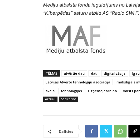
Mediju atbalsta fonda ieguldījums no Latvija
“Kiberpēdas” saturu atbild AS “Radio SWH”.
TĒMAS
atvērtie dati
dati
digitalizācija
Igau
Latvijas Atvērto tehnoloģiju asociācija
mākslīgais in
skola
tehnoloģijas
Uzņēmējdarbība
valsts pā
Aktuāli
Sabiedrība
Dalīties