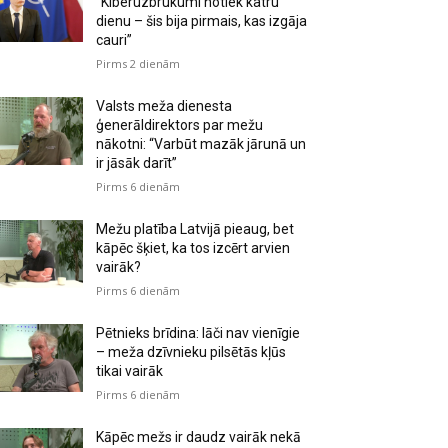
“Kiberuzbrukumi notiek katru
dienu – šis bija pirmais, kas izgāja
cauri”
Pirms 2 dienām
Valsts meža dienesta
ģenerāldirektors par mežu
nākotni: “Varbūt mazāk jārunā un
ir jāsāk darīt”
Pirms 6 dienām
Mežu platība Latvijā pieaug, bet
kāpēc šķiet, ka tos izcērt arvien
vairāk?
Pirms 6 dienām
Pētnieks brīdina: lāči nav vienīgie
– meža dzīvnieku pilsētās kļūs
tikai vairāk
Pirms 6 dienām
Kāpēc mežs ir daudz vairāk nekā