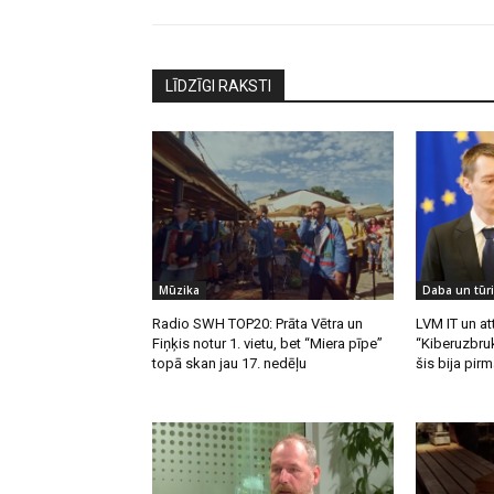
LĪDZĪGI RAKSTI
Mūzika
Daba un tūr
Radio SWH TOP20: Prāta Vētra un
LVM IT un att
Fiņķis notur 1. vietu, bet “Miera pīpe”
“Kiberuzbruk
topā skan jau 17. nedēļu
šis bija pirm