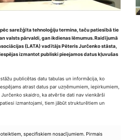
pēc sarežģīta tehnoloģiju termina, taču patiesībā tie
n valsts pārvaldi, gan ikdienas lēmumus. Raidījumā
asociācijas (LATA) vadītājs Pēteris Jurčenko stāsta,
u iespējas izmantot publiski pieejamos datus kļuvušas
iestāžu publicētas datu tabulas un informācija, ko
ās iespējams atrast datus par uzņēmumiem, iepirkumiem,
Jurčenko skaidro, ka atvērtie dati nav vienkārši
u patiesi izmantojami, tiem jābūt strukturētiem un
st noteiktiem, specifiskiem nosacījumiem. Pirmais