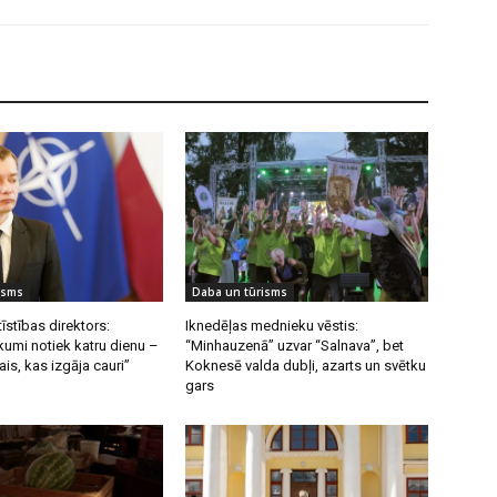
isms
Daba un tūrisms
īstības direktors:
Iknedēļas mednieku vēstis:
umi notiek katru dienu –
“Minhauzenā” uzvar “Salnava”, bet
ais, kas izgāja cauri”
Koknesē valda dubļi, azarts un svētku
gars