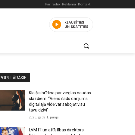
Par radio
Reklāma
Kontakti
POPULĀRĀKIE
Klaišis brīdina par vieglas naudas
slazdiem: “Viens šāds darījums
digitālajā vidē var sabojāt visu
tavu dzīvi”
2026. gada 1. jūnijs
LVM IT un attīstības direktors: