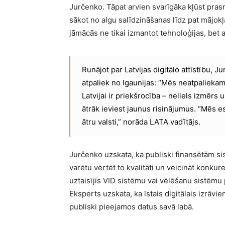
Jurčenko. Tāpat arvien svarīgāka kļūst pras
sākot no algu salīdzināšanas līdz pat mājokļ
jāmācās ne tikai izmantot tehnoloģijas, bet 
Runājot par Latvijas digitālo attīstību, J
atpaliek no Igaunijas: “Mēs neatpaliekam 
Latvijai ir priekšrocība – neliels izmērs 
ātrāk ieviest jaunus risinājumus. “Mēs es
ātru valsti,” norāda LATA vadītājs.
Jurčenko uzskata, ka publiski finansētām si
varētu vērtēt to kvalitāti un veicināt konku
uztaisījis VID sistēmu vai vēlēšanu sistēmu
Eksperts uzskata, ka īstais digitālais izrāvi
publiski pieejamos datus savā labā.