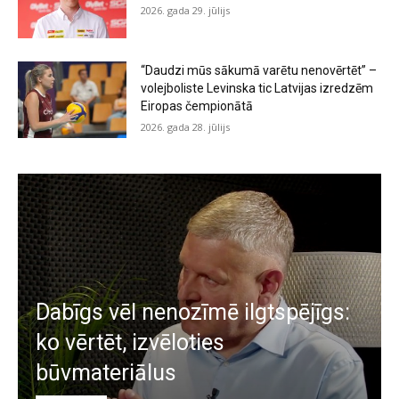
2026. gada 29. jūlijs
“Daudzi mūs sākumā varētu nenovērtēt” –
volejboliste Levinska tic Latvijas izredzēm
Eiropas čempionātā
2026. gada 28. jūlijs
Dabīgs vēl nenozīmē ilgtspējīgs:
ko vērtēt, izvēloties
būvmateriālus