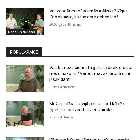
Vai zoodārzs mūsdienās ir ētisks? Rīgas
Zoo skaidro, ko tas dara dabas labā
2026. gada 10. jūlijs
Daba un tūrisms
POPULĀRĀKIE
Valsts meža dienesta ģenerāldirektors par
mežu nākotni: “Varbūt mazāk jārunā un ir
jāsāk darīt”
Pirms 4 dienām
Mežu platība Latvijā pieaug, bet kāpēc
šķiet, ka tos izcērt arvien vairāk?
Pirms 4 dienām
Pētnieks brīdina: lāči nav vienīgie – meža