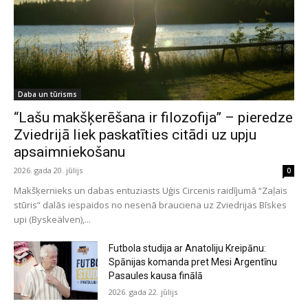
Daba un tūrisms
“Lašu makšķerēšana ir filozofija” – pieredze
Zviedrijā liek paskatīties citādi uz upju
apsaimniekošanu
2026. gada 20. jūlijs
0
Makšķernieks un dabas entuziasts Uģis Circenis raidījumā “Zaļais
stūris” dalās iespaidos no nesenā brauciena uz Zviedrijas Bīskes
upi (Byskeälven),...
Futbola studija ar Anatoliju Kreipānu:
Spānijas komanda pret Mesi Argentīnu
Pasaules kausa finālā
2026. gada 22. jūlijs