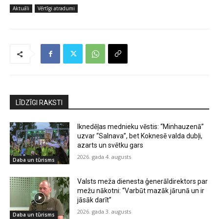
Aktuāli
Vērtīgi atradumi
LĪDZĪGI RAKSTI
Iknedēļas mednieku vēstis: “Minhauzenā”
uzvar “Salnava”, bet Koknesē valda dubļi,
azarts un svētku gars
2026. gada 4. augusts
Daba un tūrisms
Valsts meža dienesta ģenerāldirektors par
mežu nākotni: “Varbūt mazāk jārunā un ir
jāsāk darīt”
2026. gada 3. augusts
Daba un tūrisms