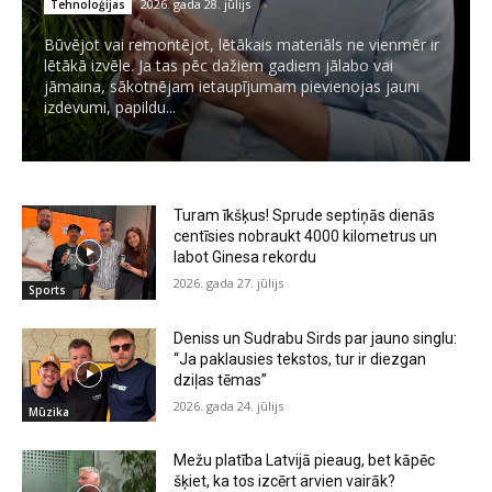
2026. gada 28. jūlijs
Tehnoloģijas
Būvējot vai remontējot, lētākais materiāls ne vienmēr ir
lētākā izvēle. Ja tas pēc dažiem gadiem jālabo vai
jāmaina, sākotnējam ietaupījumam pievienojas jauni
izdevumi, papildu...
Turam īkšķus! Sprude septiņās dienās
centīsies nobraukt 4000 kilometrus un
labot Ginesa rekordu
2026. gada 27. jūlijs
Sports
Deniss un Sudrabu Sirds par jauno singlu:
“Ja paklausies tekstos, tur ir diezgan
dziļas tēmas”
2026. gada 24. jūlijs
Mūzika
Mežu platība Latvijā pieaug, bet kāpēc
šķiet, ka tos izcērt arvien vairāk?