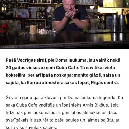
Pašā Vecrīgas sirdī, pie Doma laukuma, jau vairāk nekā
20 gadus viesus uzņem Cuba Cafe. Tā nav tikai vieta
kokteilim, bet arī īpaša noskaņa: mohito glāzē, salsa un
sajūta, ka Karību atmosfēra sākas tepat, Rīgas centrā.
Šī vieta gadu gaitā kļuvusi par Doma laukuma leģendu. Kā
saka Cuba Cafe vadītājs un īpašnieks Arnis Bikšus, šeit
līdzi nāk gan laukuma aura, gan labās atsauksmes, taču
svarīgākais ir uzturēt to pašu saules un laimes sajūtu, ar
kuru viss savulaik sācies.