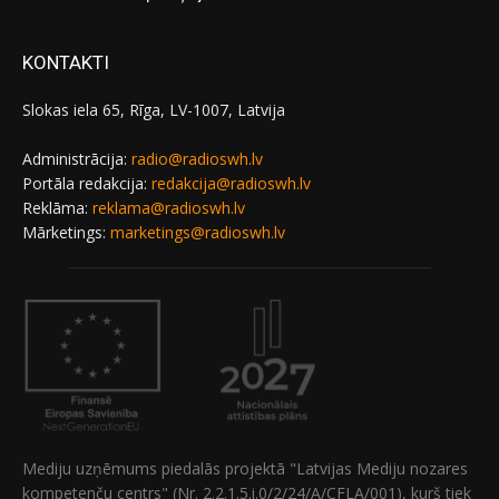
KONTAKTI
Slokas iela 65, Rīga, LV-1007, Latvija
Administrācija:
radio@radioswh.lv
Portāla redakcija:
redakcija@radioswh.lv
Reklāma:
reklama@radioswh.lv
Mārketings:
marketings@radioswh.lv
Mediju uzņēmums piedalās projektā "Latvijas Mediju nozares
kompetenču centrs" (Nr. 2.2.1.5.i.0/2/24/A/CFLA/001), kurš tiek