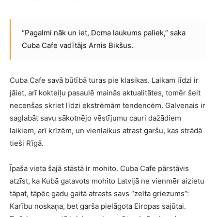
“Pagalmi nāk un iet, Doma laukums paliek,” saka
Cuba Cafe vadītājs Arnis Bikšus.
Cuba Cafe savā būtībā turas pie klasikas. Laikam līdzi ir
jāiet, arī kokteiļu pasaulē mainās aktualitātes, tomēr šeit
necenšas skriet līdzi ekstrēmām tendencēm. Galvenais ir
saglabāt savu sākotnējo vēstījumu cauri dažādiem
laikiem, arī krīzēm, un vienlaikus atrast garšu, kas strādā
tieši Rīgā.
Īpaša vieta šajā stāstā ir mohito. Cuba Cafe pārstāvis
atzīst, ka Kubā gatavots mohito Latvijā ne vienmēr aizietu
tāpat, tāpēc gadu gaitā atrasts savs “zelta griezums”:
Karību noskaņa, bet garša pielāgota Eiropas sajūtai.