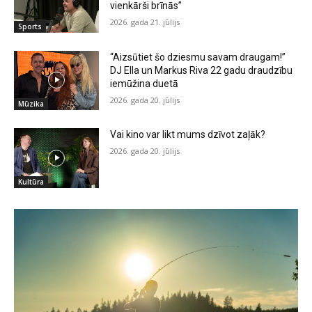
vienkārši brīnās”
2026. gada 21. jūlijs
Sports
“Aizsūtiet šo dziesmu savam draugam!”
DJ Ella un Markus Riva 22 gadu draudzību
iemūžina duetā
2026. gada 20. jūlijs
Mūzika
Vai kino var likt mums dzīvot zaļāk?
2026. gada 20. jūlijs
Kultūra