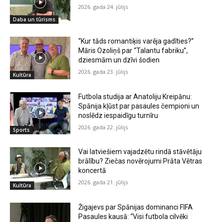
2026. gada 24. jūlijs
Daba un tūrisms
“Kur tāds romantiķis varēja gadīties?”
Māris Ozoliņš par “Talantu fabriku”,
dziesmām un dzīvi šodien
2026. gada 23. jūlijs
Kultūra
Futbola studija ar Anatoliju Kreipānu:
Spānija kļūst par pasaules čempioni un
noslēdz iespaidīgu turnīru
2026. gada 22. jūlijs
Sports
Vai latviešiem vajadzētu rindā stāvētāju
brālību? Ziečas novērojumi Prāta Vētras
koncertā
2026. gada 21. jūlijs
Kultūra
Žigajevs par Spānijas dominanci FIFA
Pasaules kausā: “Visi futbola cilvēki