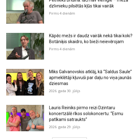
dzīvnieku pilsētās kļūs tikai vairāk
Pirms 4 dienām
Kāpēc mežs ir daudz vairāk nekā tikai koki?
Botāniķis skaidro, ko bieži neievērojam
Pirms 4 dienām
Miks Galvanovskis atklāj, kā “Saldus Saule”
apmeklētāji kļuvuši par daļu no viņa jaunās
dziesmas
2026. gada 30. jūlijs
Lauris Reiniks pirmo reizi Dzintaru
koncertzālē rīkos solokoncertu: “Esmu
patīkami satraukts”
2026. gada 29. jūlijs