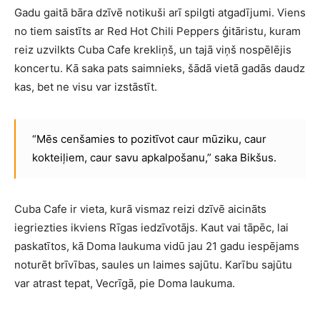
Gadu gaitā bāra dzīvē notikuši arī spilgti atgadījumi. Viens
no tiem saistīts ar Red Hot Chili Peppers ģitāristu, kuram
reiz uzvilkts Cuba Cafe krekliņš, un tajā viņš nospēlējis
koncertu. Kā saka pats saimnieks, šādā vietā gadās daudz
kas, bet ne visu var izstāstīt.
“Mēs cenšamies to pozitīvot caur mūziku, caur
kokteiļiem, caur savu apkalpošanu,” saka Bikšus.
Cuba Cafe ir vieta, kurā vismaz reizi dzīvē aicināts
iegriezties ikviens Rīgas iedzīvotājs. Kaut vai tāpēc, lai
paskatītos, kā Doma laukuma vidū jau 21 gadu iespējams
noturēt brīvības, saules un laimes sajūtu. Karību sajūtu
var atrast tepat, Vecrīgā, pie Doma laukuma.