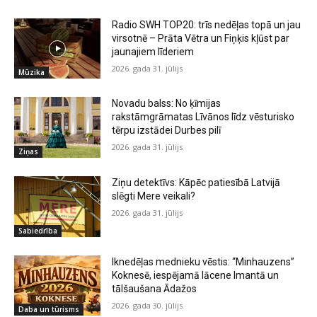
Radio SWH TOP20: trīs nedēļas topā un jau
virsotnē – Prāta Vētra un Fiņķis kļūst par
jaunajiem līderiem
2026. gada 31. jūlijs
Mūzika
Novadu balss: No ķīmijas
rakstāmgrāmatas Līvānos līdz vēsturisko
tērpu izstādei Durbes pilī
2026. gada 31. jūlijs
Ziņas
Ziņu detektīvs: Kāpēc patiesībā Latvijā
slēgti Mere veikali?
2026. gada 31. jūlijs
Sabiedrība
Iknedēļas mednieku vēstis: “Minhauzens”
Koknesē, iespējamā lācene Imantā un
tālšaušana Ādažos
2026. gada 30. jūlijs
Daba un tūrisms