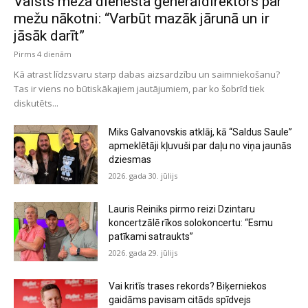
Valsts meža dienesta ģenerāldirektors par
mežu nākotni: “Varbūt mazāk jārunā un ir
jāsāk darīt”
Pirms 4 dienām
Kā atrast līdzsvaru starp dabas aizsardzību un saimniekošanu?
Tas ir viens no būtiskākajiem jautājumiem, par ko šobrīd tiek
diskutēts...
Miks Galvanovskis atklāj, kā “Saldus Saule”
apmeklētāji kļuvuši par daļu no viņa jaunās
dziesmas
2026. gada 30. jūlijs
Lauris Reiniks pirmo reizi Dzintaru
koncertzālē rīkos solokoncertu: “Esmu
patīkami satraukts”
2026. gada 29. jūlijs
Vai kritīs trases rekords? Biķerniekos
gaidāms pavisam citāds spīdvejs