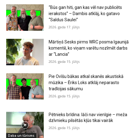
“Būs gan hiti, gan kas vēl nav publicēts
ierakstos” – Dambis atklāj, ko gatavo
“Saldus Saulei”
2026. gada 17. jūlijs
Mārtiņš Sesks pirms WRC posma Igaunijā
komentē, ko viņam varētu nozīmēt darbs
ar “Lancia”
2026. gada 15. jūlijs
Pie Ovīšu bākas atkal skanēs akustiskā
mūzika – Ēriks Loks atklāj neparasto
tradīcijas sākumu
2026. gada 15. jūlijs
Pētnieks brīdina: lāči nav vienīgie – meža
dzīvnieku pilsētās kļūs tikai vairāk
2026. gada 15. jūlijs
Daba un tūrisms