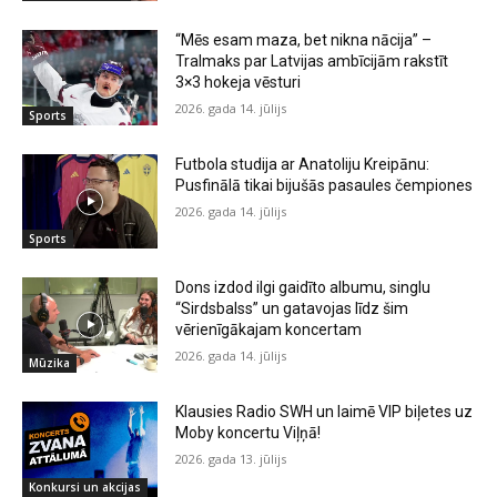
“Mēs esam maza, bet nikna nācija” –
Tralmaks par Latvijas ambīcijām rakstīt
3×3 hokeja vēsturi
2026. gada 14. jūlijs
Sports
Futbola studija ar Anatoliju Kreipānu:
Pusfinālā tikai bijušās pasaules čempiones
2026. gada 14. jūlijs
Sports
Dons izdod ilgi gaidīto albumu, singlu
“Sirdsbalss” un gatavojas līdz šim
vērienīgākajam koncertam
2026. gada 14. jūlijs
Mūzika
Klausies Radio SWH un laimē VIP biļetes uz
Moby koncertu Viļņā!
2026. gada 13. jūlijs
Konkursi un akcijas