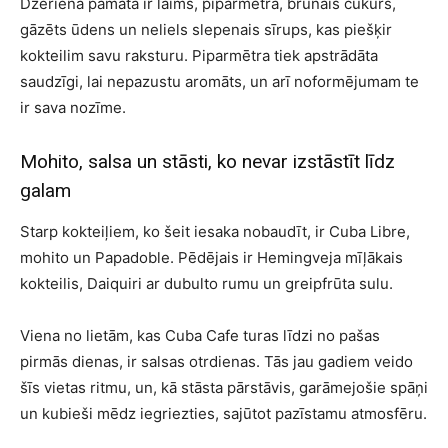
Dzēriena pamatā ir laims, piparmētra, brūnais cukurs,
gāzēts ūdens un neliels slepenais sīrups, kas piešķir
kokteilim savu raksturu. Piparmētra tiek apstrādāta
saudzīgi, lai nepazustu aromāts, un arī noformējumam te
ir sava nozīme.
Mohito, salsa un stāsti, ko nevar izstāstīt līdz
galam
Starp kokteiļiem, ko šeit iesaka nobaudīt, ir Cuba Libre,
mohito un Papadoble. Pēdējais ir Hemingveja mīļākais
kokteilis, Daiquiri ar dubulto rumu un greipfrūta sulu.
Viena no lietām, kas Cuba Cafe turas līdzi no pašas
pirmās dienas, ir salsas otrdienas. Tās jau gadiem veido
šīs vietas ritmu, un, kā stāsta pārstāvis, garāmejošie spāņi
un kubieši mēdz iegriezties, sajūtot pazīstamu atmosfēru.