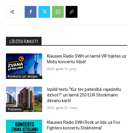
LĪDZĪGI RAKSTI
Klausies Radio SWH un laimē VIP biļetes uz
Moby koncertu Viļņā!
2026. gada 13. jūlijs
Konkursi un akcijas
Izpildi testu “Kur tev patiesībā vajadzētu
dzīvot?” un laimē 250 EUR Stockmann
dāvanu karti!
2026. gada 22. maijs
Piedalies
Klausies Radio SWH Rock un lido uz Foo
Fighters koncertu Stokholmā!