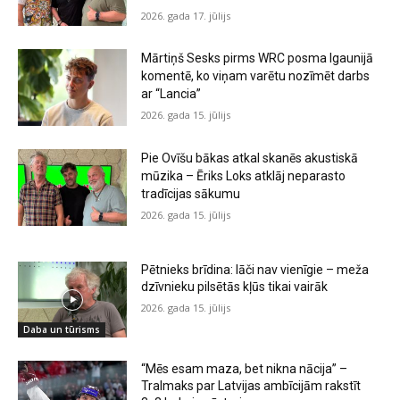
2026. gada 17. jūlijs
Mārtiņš Sesks pirms WRC posma Igaunijā
komentē, ko viņam varētu nozīmēt darbs
ar “Lancia”
2026. gada 15. jūlijs
Pie Ovīšu bākas atkal skanēs akustiskā
mūzika – Ēriks Loks atklāj neparasto
tradīcijas sākumu
2026. gada 15. jūlijs
Pētnieks brīdina: lāči nav vienīgie – meža
dzīvnieku pilsētās kļūs tikai vairāk
2026. gada 15. jūlijs
Daba un tūrisms
“Mēs esam maza, bet nikna nācija” –
Tralmaks par Latvijas ambīcijām rakstīt