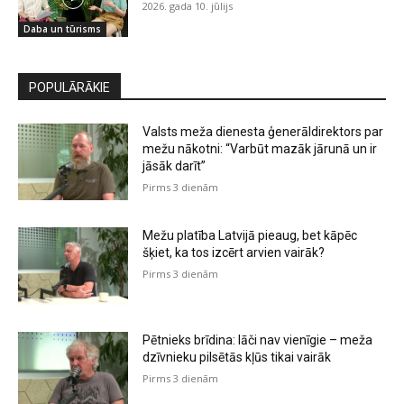
2026. gada 10. jūlijs
Daba un tūrisms
POPULĀRĀKIE
Valsts meža dienesta ģenerāldirektors par
mežu nākotni: “Varbūt mazāk jārunā un ir
jāsāk darīt”
Pirms 3 dienām
Mežu platība Latvijā pieaug, bet kāpēc
šķiet, ka tos izcērt arvien vairāk?
Pirms 3 dienām
Pētnieks brīdina: lāči nav vienīgie – meža
dzīvnieku pilsētās kļūs tikai vairāk
Pirms 3 dienām