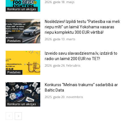
2026. gada 18. maijs
Konkursi un akcijas
Noslēdzies! Izpildi testu “Patiesība vai meli:
riepu mīti” un laimē Yokohama vasaras
riepu komplektu 300 EUR vērtībā!
2026. gada 13. marts
Piedalies
Izveido savu slavasdziesma.lv, izdzirdi to
radio un laimē 200 EUR no TET!
2026. gada 26. februāris
Piedalies
Konkurss “Melnais trakums” sadarbībā ar
Baltic Data
2025. gada 20. novembris
Konkursi un akcijas