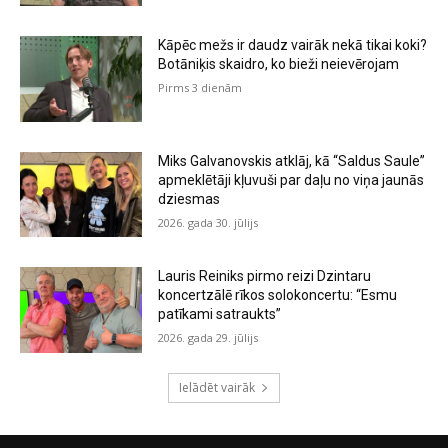
Kāpēc mežs ir daudz vairāk nekā tikai koki?
Botāniķis skaidro, ko bieži neievērojam
Pirms 3 dienām
Miks Galvanovskis atklāj, kā “Saldus Saule”
apmeklētāji kļuvuši par daļu no viņa jaunās
dziesmas
2026. gada 30. jūlijs
Lauris Reiniks pirmo reizi Dzintaru
koncertzālē rīkos solokoncertu: “Esmu
patīkami satraukts”
2026. gada 29. jūlijs
Ielādēt vairāk