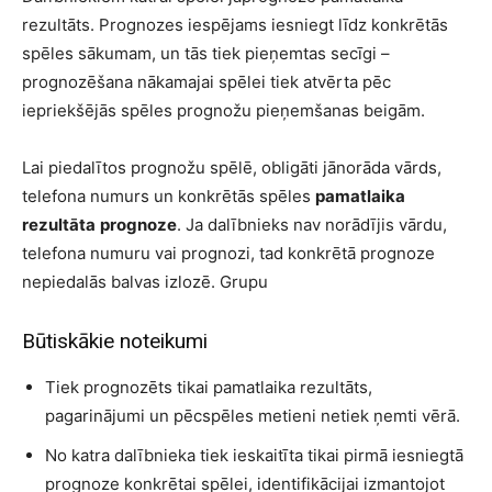
rezultāts. Prognozes iespējams iesniegt līdz konkrētās
spēles sākumam, un tās tiek pieņemtas secīgi –
prognozēšana nākamajai spēlei tiek atvērta pēc
iepriekšējās spēles prognožu pieņemšanas beigām.
Lai piedalītos prognožu spēlē, obligāti jānorāda vārds,
telefona numurs un konkrētās spēles
pamatlaika
rezultāta
prognoze
. Ja dalībnieks nav norādījis vārdu,
telefona numuru vai prognozi, tad konkrētā prognoze
nepiedalās balvas izlozē. Grupu
Būtiskākie noteikumi
Tiek prognozēts tikai pamatlaika rezultāts,
pagarinājumi un pēcspēles metieni netiek ņemti vērā.
No katra dalībnieka tiek ieskaitīta tikai pirmā iesniegtā
prognoze konkrētai spēlei, identifikācijai izmantojot