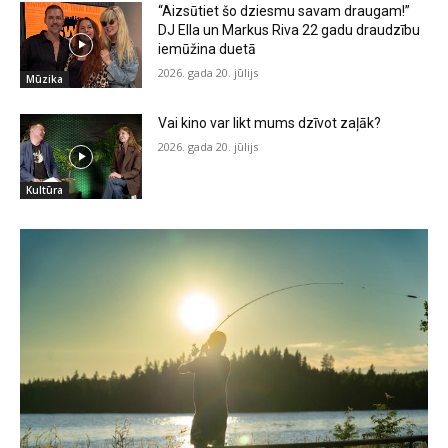
“Aizsūtiet šo dziesmu savam draugam!”
DJ Ella un Markus Riva 22 gadu draudzību
iemūžina duetā
2026. gada 20. jūlijs
Mūzika
Vai kino var likt mums dzīvot zaļāk?
2026. gada 20. jūlijs
Kultūra