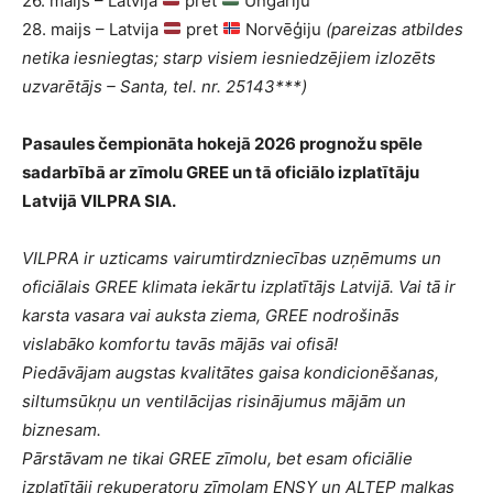
26. maijs – Latvija
pret
Ungāriju
28. maijs – Latvija
pret
Norvēģiju
(pareizas atbildes
netika iesniegtas; starp visiem iesniedzējiem izlozēts
uzvarētājs – Santa, tel. nr. 25143***)
Pasaules čempionāta hokejā 2026 prognožu spēle
sadarbībā ar zīmolu GREE un tā oficiālo izplatītāju
Latvijā VILPRA SIA.
VILPRA ir uzticams vairumtirdzniecības uzņēmums un
oficiālais GREE klimata iekārtu izplatītājs Latvijā. Vai tā ir
karsta vasara vai auksta ziema, GREE nodrošinās
vislabāko komfortu tavās mājās vai ofisā!
Piedāvājam augstas kvalitātes gaisa kondicionēšanas,
siltumsūkņu un ventilācijas risinājumus mājām un
biznesam.
Pārstāvam ne tikai GREE zīmolu, bet esam oficiālie
izplatītāji rekuperatoru zīmolam ENSY un ALTEP malkas