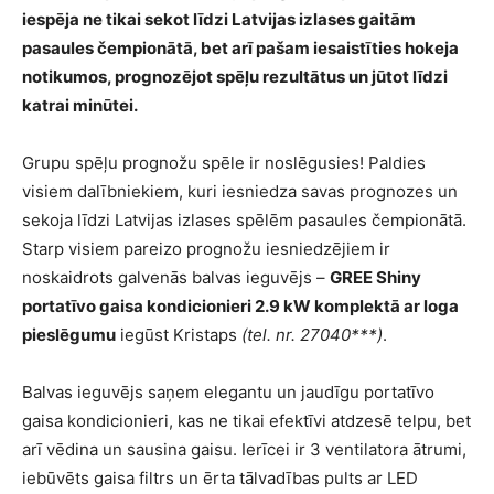
iespēja ne tikai sekot līdzi Latvijas izlases gaitām
pasaules čempionātā, bet arī pašam iesaistīties hokeja
notikumos, prognozējot spēļu rezultātus un jūtot līdzi
katrai minūtei.
Grupu spēļu prognožu spēle ir noslēgusies! Paldies
visiem dalībniekiem, kuri iesniedza savas prognozes un
sekoja līdzi Latvijas izlases spēlēm pasaules čempionātā.
Starp visiem pareizo prognožu iesniedzējiem ir
noskaidrots galvenās balvas ieguvējs –
GREE Shiny
portatīvo gaisa kondicionieri 2.9 kW komplektā ar loga
pieslēgumu
iegūst Kristaps
(tel. nr. 27040***)
.
Balvas ieguvējs saņem elegantu un jaudīgu portatīvo
gaisa kondicionieri, kas ne tikai efektīvi atdzesē telpu, bet
arī vēdina un sausina gaisu. Ierīcei ir 3 ventilatora ātrumi,
iebūvēts gaisa filtrs un ērta tālvadības pults ar LED