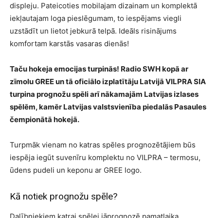
displeju. Pateicoties mobilajam dizainam un komplektā
iekļautajam loga pieslēgumam, to iespējams viegli
uzstādīt un lietot jebkurā telpā. Ideāls risinājums
komfortam karstās vasaras dienās!
Taču hokeja emocijas turpinās! Radio SWH kopā ar
zīmolu GREE un tā oficiālo izplatītāju Latvijā VILPRA SIA
turpina prognožu spēli arī nākamajām Latvijas izlases
spēlēm, kamēr Latvijas valstsvienība piedalās Pasaules
čempionātā hokejā.
Turpmāk vienam no katras spēles prognozētājiem būs
iespēja iegūt suvenīru komplektu no VILPRA – termosu,
ūdens pudeli un keponu ar GREE logo.
Kā notiek prognožu spēle?
Dalībniekiem katrai spēlei jāprognozē pamatlaika