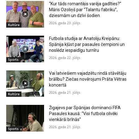
“Kur tāds romantiķis varēja gadīties?”
Māris Ozoliņš par “Talantu fabriku”,
dziesmām un dzīvi šodien
2026. gada 23. jūlijs
Kultūra
Futbola studija ar Anatoliju Kreipānu:
Spānija kļūst par pasaules čempioni un
noslēdz iespaidīgu turnīru
2026. gada 22. jūlijs
Sports
Vai latviešiem vajadzētu rindā stāvētāju
brālību? Ziečas novērojumi Prāta Vētras
koncertā
2026. gada 21. jūlijs
Kultūra
Žigajevs par Spānijas dominanci FIFA
Pasaules kausā: “Visi futbola cilvēki
vienkārši brīnās”
2026. gada 21. jūlijs
Sports