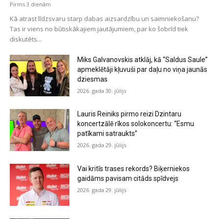
Pirms 3 dienām
Kā atrast līdzsvaru starp dabas aizsardzību un saimniekošanu?
Tas ir viens no būtiskākajiem jautājumiem, par ko šobrīd tiek
diskutēts...
Miks Galvanovskis atklāj, kā “Saldus Saule”
apmeklētāji kļuvuši par daļu no viņa jaunās
dziesmas
2026. gada 30. jūlijs
Lauris Reiniks pirmo reizi Dzintaru
koncertzālē rīkos solokoncertu: “Esmu
patīkami satraukts”
2026. gada 29. jūlijs
Vai kritīs trases rekords? Biķerniekos
gaidāms pavisam citāds spīdvejs
2026. gada 29. jūlijs