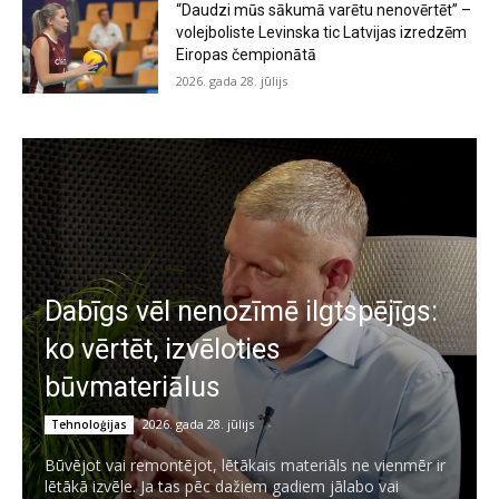
“Daudzi mūs sākumā varētu nenovērtēt” –
volejboliste Levinska tic Latvijas izredzēm
Eiropas čempionātā
2026. gada 28. jūlijs
Dabīgs vēl nenozīmē ilgtspējīgs:
ko vērtēt, izvēloties
būvmateriālus
2026. gada 28. jūlijs
Tehnoloģijas
Būvējot vai remontējot, lētākais materiāls ne vienmēr ir
lētākā izvēle. Ja tas pēc dažiem gadiem jālabo vai