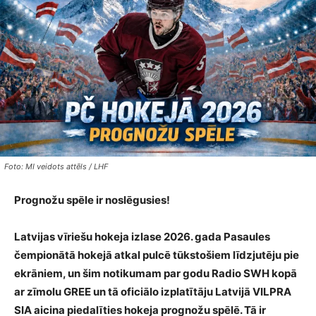
Foto: MI veidots attēls / LHF
Prognožu spēle ir noslēgusies!
Latvijas vīriešu hokeja izlase 2026. gada Pasaules
čempionātā hokejā atkal pulcē tūkstošiem līdzjutēju pie
ekrāniem, un šim notikumam par godu Radio SWH kopā
ar zīmolu GREE un tā oficiālo izplatītāju Latvijā VILPRA
SIA aicina piedalīties hokeja prognožu spēlē. Tā ir