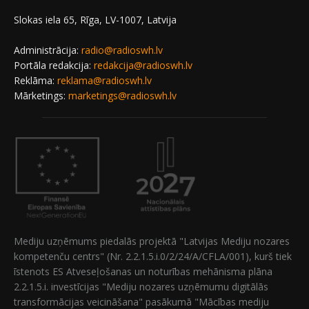
Slokas iela 65, Rīga, LV-1007, Latvija
Administrācija:
radio@radioswh.lv
Portāla redakcija:
redakcija@radioswh.lv
Reklāma:
reklama@radioswh.lv
Mārketings:
marketings@radioswh.lv
Mediju uzņēmums piedalās projektā "Latvijas Mediju nozares
kompetenču centrs" (Nr. 2.2.1.5.i.0/2/24/A/CFLA/001), kurš tiek
īstenots ES Atveseļošanas un noturības mehānisma plāna
2.2.1.5.i. investīcijas "Mediju nozares uzņēmumu digitālās
transformācijas veicināšana" pasākumā "Mācības mediju