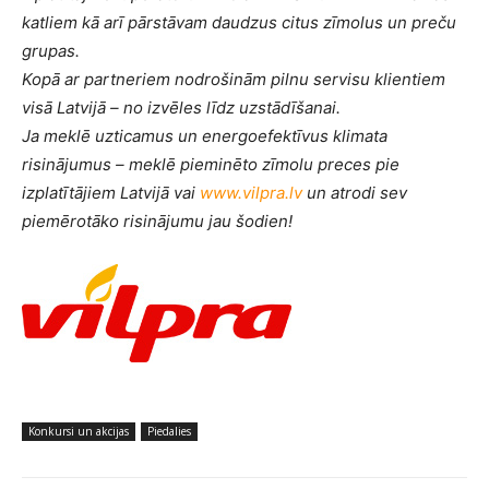
katliem kā arī pārstāvam daudzus citus zīmolus un preču
grupas.
Kopā ar partneriem nodrošinām pilnu servisu klientiem
visā Latvijā – no izvēles līdz uzstādīšanai.
Ja meklē uzticamus un energoefektīvus klimata
risinājumus – meklē pieminēto zīmolu preces pie
izplatītājiem Latvijā vai
www.vilpra.lv
un atrodi sev
piemērotāko risinājumu jau šodien!
Konkursi un akcijas
Piedalies