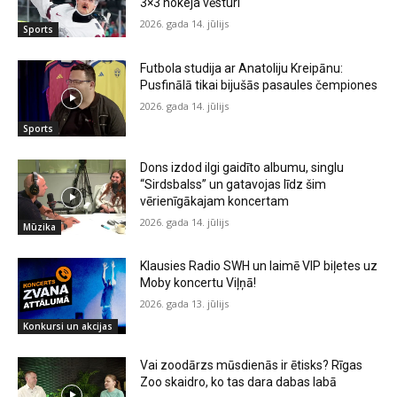
3×3 hokeja vēsturi
2026. gada 14. jūlijs
Sports
Futbola studija ar Anatoliju Kreipānu:
Pusfinālā tikai bijušās pasaules čempiones
2026. gada 14. jūlijs
Sports
Dons izdod ilgi gaidīto albumu, singlu
“Sirdsbalss” un gatavojas līdz šim
vērienīgākajam koncertam
2026. gada 14. jūlijs
Mūzika
Klausies Radio SWH un laimē VIP biļetes uz
Moby koncertu Viļņā!
2026. gada 13. jūlijs
Konkursi un akcijas
Vai zoodārzs mūsdienās ir ētisks? Rīgas
Zoo skaidro, ko tas dara dabas labā