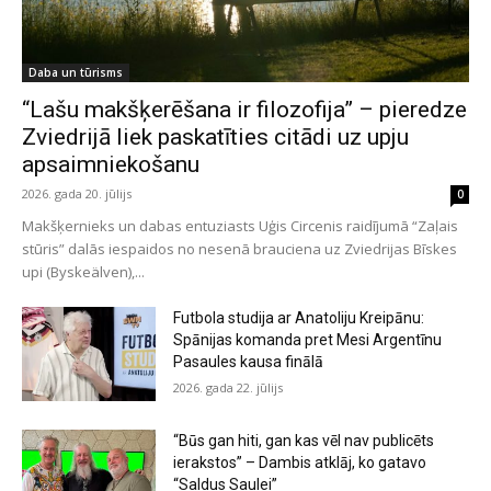
Daba un tūrisms
“Lašu makšķerēšana ir filozofija” – pieredze
Zviedrijā liek paskatīties citādi uz upju
apsaimniekošanu
2026. gada 20. jūlijs
0
Makšķernieks un dabas entuziasts Uģis Circenis raidījumā “Zaļais
stūris” dalās iespaidos no nesenā brauciena uz Zviedrijas Bīskes
upi (Byskeälven),...
Futbola studija ar Anatoliju Kreipānu:
Spānijas komanda pret Mesi Argentīnu
Pasaules kausa finālā
2026. gada 22. jūlijs
“Būs gan hiti, gan kas vēl nav publicēts
ierakstos” – Dambis atklāj, ko gatavo
“Saldus Saulei”