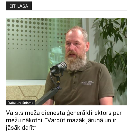
CITI LASA
Daba un tūrisms
Valsts meža dienesta ģenerāldirektors par
mežu nākotni: “Varbūt mazāk jārunā un ir
jāsāk darīt”